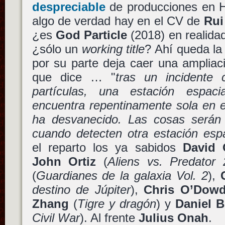
despreciable
de producciones en Ho
algo de verdad hay en el CV de
Rui
¿es
God Particle
(2018) en realida
¿sólo un
working title
? Ahí queda l
por su parte deja caer una ampliac
que dice … "
tras un incidente
partículas, una estación espaci
encuentra repentinamente sola en e
ha desvanecido. Las cosas serán
cuando detecten otra estación esp
el reparto los ya sabidos
David 
John Ortiz
(
Aliens vs. Predator 
(
Guardianes de la galaxia Vol. 2
),
destino de Júpiter
),
Chris O’Dow
Zhang
(
Tigre y dragón
) y
Daniel B
Civil War
). Al frente
Julius Onah
.