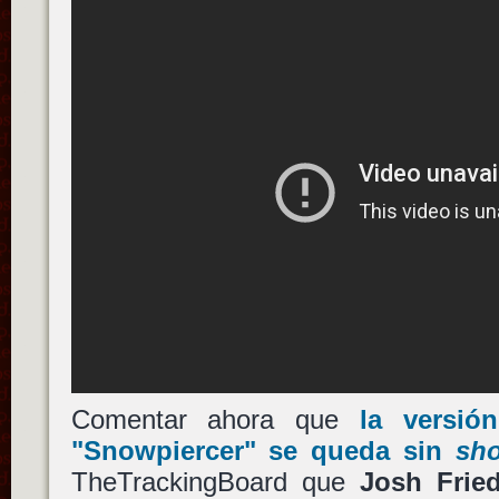
Comentar ahora que
la versió
"Snowpiercer"
se queda sin
sh
TheTrackingBoard que
Josh Frie