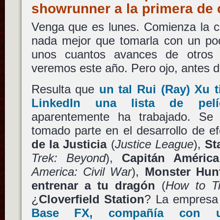
showrunner a la primera d
Venga que es lunes. Comienza la c
nada mejor que tomarla con un p
unos cuantos avances de otros 
veremos este año. Pero ojo, antes
Resulta que
un tal
Rui (Ray) Xu
t
LinkedIn una lista de pelí
aparentemente ha trabajado. Se
tomado parte en el desarrollo de e
de la Justicia
(
Justice League
),
St
Trek: Beyond
),
Capitán América
America: Civil War
),
Monster Hun
entrenar a tu dragón
(
How to T
¿
Cloverfield Station
? La empresa 
Base FX
, compañía con u