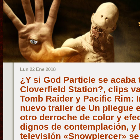
Lun 22 Ene 2018
¿Y si God Particle se acaba 
Cloverfield Station?, clips 
Tomb Raider y Pacific Rim: I
nuevo trailer de Un pliegue 
otro derroche de color y efe
dignos de contemplación, y l
televisión «Snowpiercer» se