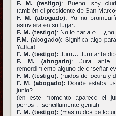
F. M. (testigo)
: Bueno, soy ciu
también el presidente de San Marco
F. M. (abogado)
: Yo no bromearía
estuviera en su lugar.
F. M. (testigo)
: No lo haría o… ¿no
F.M. (abogado)
: Significa algo par
Yaffair!
F. M. (testigo)
: Juro… Juro ante d
F. M. (abogado)
: Jura ante 
remordimiento alguno de enseñar ev
F. M. (testigo)
: (ruidos de locura y
F. M. (abogado)
: Donde estaba us
junio?
(en este momento aparece el j
porros… sencillamente genial)
F. M. (testigo)
: (más ruidos de locu