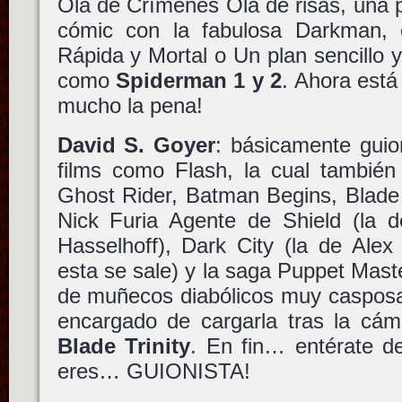
Ola de Crímenes Ola de risas, una 
cómic con la fabulosa Darkman, 
Rápida y Mortal o Un plan sencillo
como
Spiderman 1 y 2
. Ahora está 
mucho la pena!
David S. Goyer
: básicamente guio
films como Flash, la cual también d
Ghost Rider, Batman Begins, Blade 
Nick Furia Agente de Shield (la 
Hasselhoff), Dark City (la de Alex
esta se sale) y la saga Puppet Mast
de muñecos diabólicos muy casposa
encargado de cargarla tras la cá
Blade Trinity
. En fin… entérate d
eres… GUIONISTA!