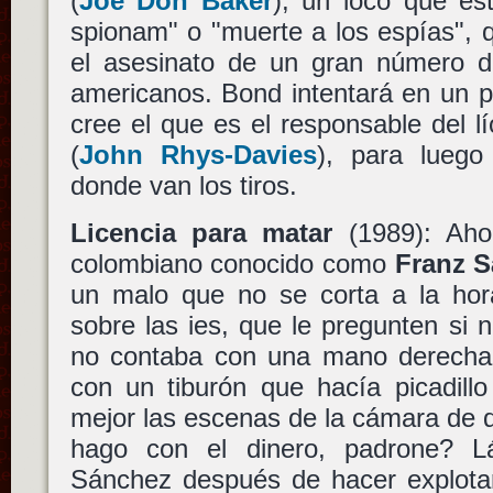
(
Joe Don Baker
), un loco que est
spionam" o "muerte a los espías", 
el asesinato de un gran número de
americanos. Bond intentará en un pri
cree el que es el responsable del lí
(
John Rhys-Davies
), para luego
donde van los tiros.
Licencia para matar
(1989): Aho
colombiano conocido como
Franz 
un malo que no se corta a la hor
sobre las ies, que le pregunten si no
no contaba con una mano derecha d
con un tiburón que hacía picadillo
mejor las escenas de la cámara de 
hago con el dinero, padrone? Lá
Sánchez después de hacer explotar