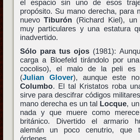
el espacio sin uno de esos traj
propósito. Su mano derecha, para m
nuevo
Tiburón
(Richard Kiel), un
muy particulares y una estatura q
inadvertido.
Sólo para tus ojos
(1981): Aunqu
carga a Bloefeld tirándolo por un
cocoliso), el malo de la peli e
(
Julian Glover
), aunque este n
Columbo
. El tal Kristatos roba 
sirve para descifrar códigos militare
mano derecha es un tal
Locque
, un
nada y que muere como merece
británico. Divertido el armario
alemán un poco cenutrio, que t
órdenes.