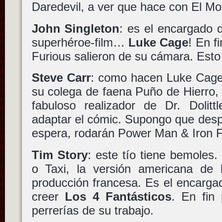
Daredevil, a ver que hace con El Mo
John Singleton
: es el encargado d
superhéroe-film…
Luke Cage
! En f
Furious salieron de su cámara. Est
Steve Carr
: como hacen Luke Cage
su colega de faena Puño de Hierro
fabuloso realizador de Dr. Dolit
adaptar el cómic. Supongo que desp
espera, rodarán Power Man & Iron F
Tim Story
: este tío tiene bemoles.
o Taxi, la versión americana de l
producción francesa. Es el encargad
creer
Los 4 Fantásticos
. En fin 
perrerías de su trabajo.