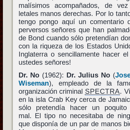
malísimos acompañados, de vez
letales manos derechas. Por lo tanto
tengo pongo aquí un comentario 
perversos señores que han palma
de Bond cuando sólo pretendían do
con la riqueza de los Estados Unid
Inglaterra o sencillamente hacer e
ustedes señores!
Dr. No
(1962):
Dr. Julius No
(
Jos
Wiseman
), empleado de la fam
organización criminal
SPECTRA
. V
en la isla Crab Key cerca de Jamaic
sólo pretendía hacer un poquito
mal. El tipo no necesitaba de ni
que disponía de un par de manos bió