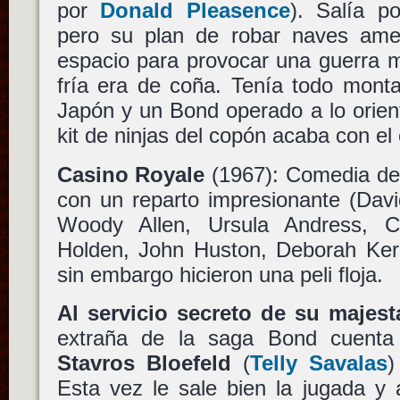
por
Donald Pleasence
). Salía po
pero su plan de robar naves ame
espacio para provocar una guerra m
fría era de coña. Tenía todo mont
Japón y un Bond operado a lo orie
kit de ninjas del copón acaba con el
Casino Royale
(1967): Comedia d
con un reparto impresionante (Davi
Woody Allen, Ursula Andress, Ch
Holden, John Huston, Deborah Ker
sin embargo hicieron una peli floja.
Al servicio secreto de su majest
extraña de la saga Bond cuent
Stavros Bloefeld
(
Telly Savalas
)
Esta vez le sale bien la jugada y