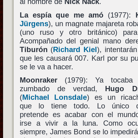
al nombre de
Nick Nack
.
La espía que me amó
(1977):
Jürgens
), un magnate majareta rob
(uno ruso y otro británico) par
Acompañado del genial mano der
Tiburón
(
Richard Kiel
), intentará
que les causará 007. Karl por su pu
se le va a hacer.
Moonraker
(1979): Ya tocaba
zumbado de verdad,
Hugo D
(
Michael Lonsdale
) es un ricac
que lo tiene todo. Lo único 
pretende es acabar con el mund
irse a vivir a la luna. Como ocu
siempre, James Bond se lo impedirá 