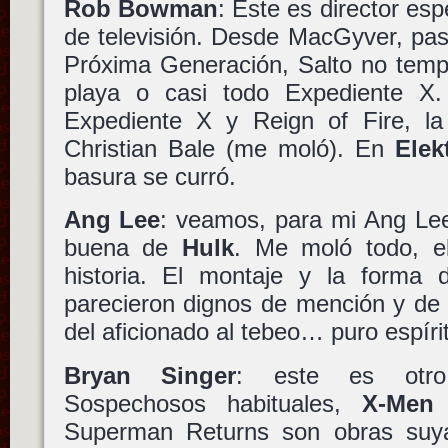
Rob Bowman
: Este es director es
de televisión. Desde MacGyver, pas
Próxima Generación, Salto no tempo
playa o casi todo Expediente X. 
Expediente X y Reign of Fire, l
Christian Bale (me moló). En
Elek
basura se curró.
Ang Lee
: veamos, para mi Ang Le
buena de
Hulk
. Me moló todo, el
historia. El montaje y la forma
parecieron dignos de mención y de 
del aficionado al tebeo… puro espíri
Bryan Singer
: este es otro 
Sospechosos habituales,
X-Men
Superman Returns son obras suya