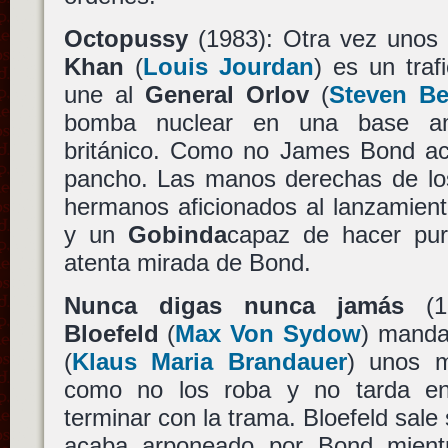
Octopussy
(1983): Otra vez unos
Khan
(
Louis Jourdan
) es un traf
une al
General Orlov
(
Steven Be
bomba nuclear en una base ame
británico. Como no James Bond ac
pancho. Las manos derechas de lo
hermanos aficionados al lanzamient
y un
Gobinda
capaz de hacer pur
atenta mirada de Bond.
Nunca digas nunca jamás
(1
Bloefeld
(
Max Von Sydow
) manda
(
Klaus Maria Brandauer
) unos m
como no los roba y no tarda e
terminar con la trama. Bloefeld sale 
acaba arponeado por Bond mientr