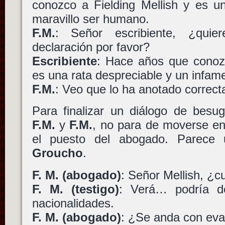
conozco a Fielding Mellish y es u
maravillo ser humano.
F.M.
: Señor escribiente, ¿quie
declaración por favor?
Escribiente
: Hace años que conozc
es una rata despreciable y un infame
F.M.
: Veo que lo ha anotado correc
Para finalizar un diálogo de besug
F.M.
y
F.M.
, no para de moverse entr
el puesto del abogado. Parece
Groucho
.
F. M. (abogado)
: Señor Mellish, ¿c
F. M. (testigo)
: Verá… podría d
nacionalidades.
F. M. (abogado)
: ¿Se anda con eva