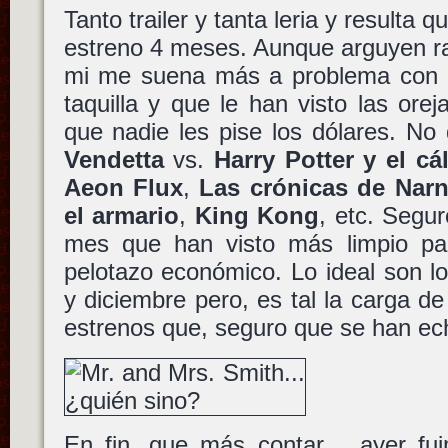
Tanto trailer y tanta leria y resulta 
estreno 4 meses. Aunque arguyen r
mi me suena más a problema con l
taquilla y que le han visto las orej
que nadie les pise los dólares. No
Vendetta
vs.
Harry Potter y el cá
Aeon Flux
,
Las crónicas de Narni
el armario
,
King Kong
, etc. Segu
mes que han visto más limpio pa
pelotazo económico. Lo ideal son 
y diciembre pero, es tal la carga 
estrenos que, seguro que se han ec
En fin, que más contar… ayer fu