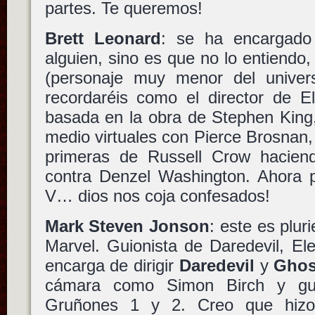
partes. Te queremos!
Brett Leonard
: se ha encargado
alguien, sino es que no lo entiendo,
(personaje muy menor del univers
recordaréis como el director de E
basada en la obra de Stephen King,
medio virtuales con Pierce Brosnan, 
primeras de Russell Crow hacien
contra Denzel Washington. Ahora p
V… dios nos coja confesados!
Mark Steven Jonson
: este es plur
Marvel. Guionista de Daredevil, El
encarga de dirigir
Daredevil
y
Ghos
cámara como Simon Birch y gui
Gruñones 1 y 2. Creo que hizo