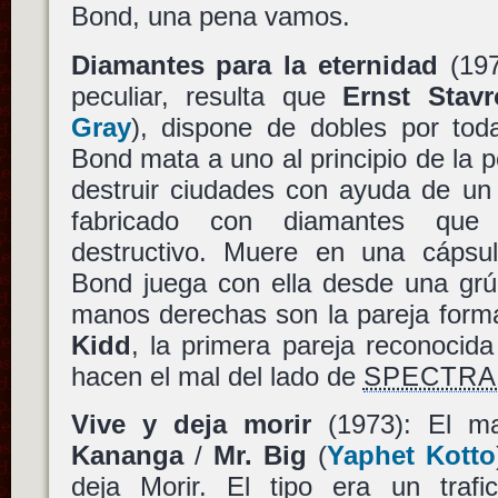
Bond, una pena vamos.
Diamantes para la eternidad
(197
peculiar, resulta que
Ernst Stavr
Gray
), dispone de dobles por tod
Bond mata a uno al principio de la p
destruir ciudades con ayuda de un 
fabricado con diamantes que
destructivo. Muere en una cápsu
Bond juega con ella desde una grú
manos derechas son la pareja for
Kidd
, la primera pareja reconoci
hacen el mal del lado de
SPECTRA
Vive y deja morir
(1973): El m
Kananga
/
Mr. Big
(
Yaphet Kotto
deja Morir. El tipo era un trafi