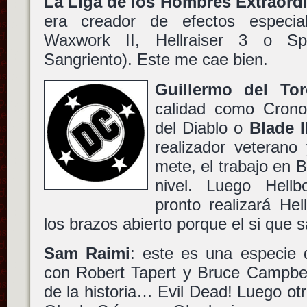
La Liga de los Hombres Extraord
era creador de efectos especial
Waxwork II, Hellraiser 3 o Sp
Sangriento). Este me cae bien.
Guillermo del Tor
calidad como Crono
del Diablo o
Blade I
realizador veteran
mete, el trabajo en 
nivel. Luego Hel
pronto realizará Hel
los brazos abierto porque el si que 
Sam Raimi
: este es una especie 
con Robert Tapert y Bruce Campbel
de la historia… Evil Dead! Luego o