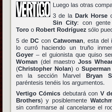
Luego las otras compa
3 de la
Dark Horse
Sin City
: con gent
Toro
o
Robert Rodríguez
sólo pued
5 de
DC
con
Catwoman
, esta del
lo curró haciendo un truño inm
Goyer
– el guionista que quiso ser
Woman
(del maestro
Joss Whea
(
Christopher Nolan
) o
Superman
en la sección Marvel
Bryan S
paréntesis tenéis los argumentos.
Vertigo Cómics
debutará con
V d
Brothers
) y posiblemente
Watch
sin confirmarse al cancelarse el ro