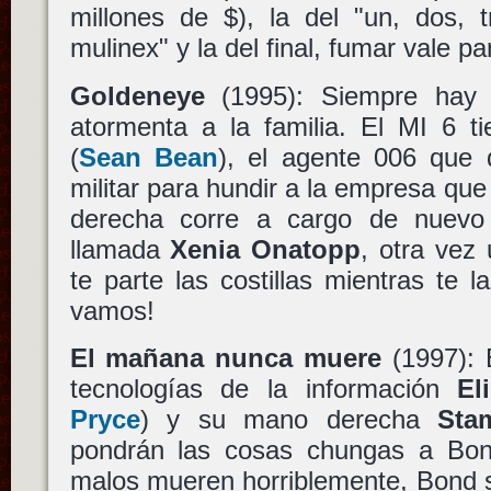
millones de $), la del "un, dos, 
mulinex" y la del final, fumar vale par
Goldeneye
(1995): Siempre hay 
atormenta a la familia. El MI 6 
(
Sean Bean
), el agente 006 que q
militar para hundir a la empresa que
derecha corre a cargo de nuevo
llamada
Xenia Onatopp
, otra vez
te parte las costillas mientras te l
vamos!
El mañana nunca muere
(1997): 
tecnologías de la información
El
Pryce
) y su mano derecha
Sta
pondrán las cosas chungas a Bon
malos mueren horriblemente, Bond s