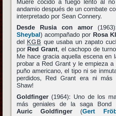
Muere cocido a fuego lento al no
andamio después de un combate con
interpretado por Sean Connery.
Desde Rusia con amor
(1963
Sheybal
) acompañado por
Rosa K
del
KGB
que usaba un zapato cuch
por
Red Grant
, el cachopo de turn
Me hace gracia aquella escena en 
probar a Red Grant y le empieza a
puño americano, el tipo ni se inmu
perdidos, Red Grant era ni más
Shaw!
Goldfinger
(1964): Uno de los ma
más geniales de la saga Bond 
Auric Goldfinger
(
Gert Frö