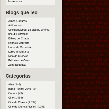
las moscas
.
Blogs que leo
Almas Oscuras
Aullidos.com
CinéBlogywood. Le blog du cinéma
uncut & unrated!
El blog del Chacal
Espacio Marvelita
Horas de Oscuridad
Lares inmobiliaria
Nido de Cuervos
Películas de Culto
Zona Negativa
Categorías
Alien
(146)
Blade Runner 2049
(20)
Cómics
(49)
Cine
(1.454)
Cine de Cómics
(4.637)
Cine de Ciencia Ficción
(4.058)