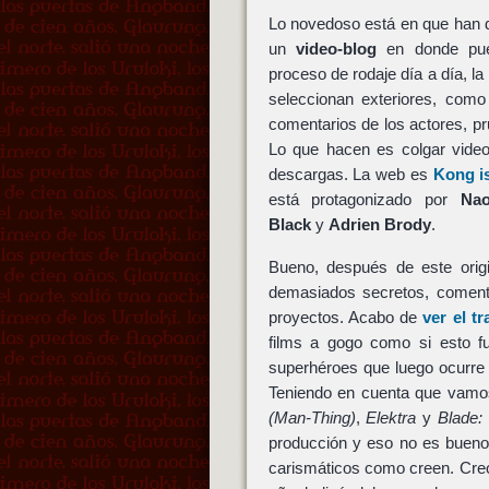
Lo novedoso está en que han 
un
video-blog
en donde pue
proceso de rodaje día a día, l
seleccionan exteriores, com
comentarios de los actores, 
Lo que hacen es colgar vide
descargas. La web es
Kong i
está protagonizado por
Nao
Black
y
Adrien Brody
.
Bueno, después de este origi
demasiados secretos, comen
proyectos. Acabo de
ver el tr
films a gogo como si esto fu
superhéroes que luego ocurr
Teniendo en cuenta que vamos 
(Man-Thing)
,
Elektra
y
Blade: 
producción y eso no es bueno
carismáticos como creen. Creo