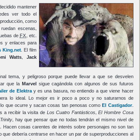
decidido mantener
des ver todo el
a producción, como
o ruedan escenas,
pruebas de
FX
, etc.
os y enlaces para
s King.net
. El film
mi Watts
,
Jack
nal tema, y peligroso porque puede llevar a que se desvelen
tar que la
Marvel
sigue
cagándola
con algunos de sus futuros
ailer de Elektra
y es una basura, no entiendo a que viene hacer
era lo ideal. Lo mejor es ir poco a poco y no saturarnos de
e lo que ocurre y sacan cosas tan penosas como
El Castigador
.
a recibir la visita de
Los Cuatro Fantásticos
,
El Hombre Cosa
Trinity
, hay que pensar que no todas tendrán el mismo nivel de
. Hacen cosas carentes de interés sobre personajes no son tan
 que debería centrarse en hacer un par de superproducciones al