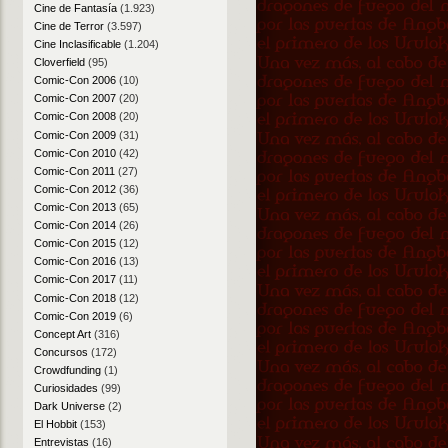
Cine de Fantasía
(1.923)
Cine de Terror
(3.597)
Cine Inclasificable
(1.204)
Cloverfield
(95)
Comic-Con 2006
(10)
Comic-Con 2007
(20)
Comic-Con 2008
(20)
Comic-Con 2009
(31)
Comic-Con 2010
(42)
Comic-Con 2011
(27)
Comic-Con 2012
(36)
Comic-Con 2013
(65)
Comic-Con 2014
(26)
Comic-Con 2015
(12)
Comic-Con 2016
(13)
Comic-Con 2017
(11)
Comic-Con 2018
(12)
Comic-Con 2019
(6)
Concept Art
(316)
Concursos
(172)
Crowdfunding
(1)
Curiosidades
(99)
Dark Universe
(2)
El Hobbit
(153)
Entrevistas
(16)