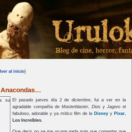
ver al inicio
]
as Anacondas…
El pasado jueves día 2 de diciembre, fui a ver en la
agradable compañía de
Masterblaster
,
Dios
y
Jagoro
el
fabuloso, adorable y ya mítico film de la
Disney
y
Pixar
,
Los Increíbles
.
Que decir, no se me ocurre nada más que comentar que