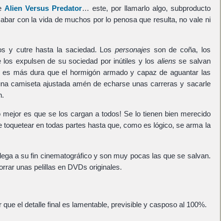
re
Alien Versus Predator
… este, por llamarlo algo, subproducto
cabar con la vida de muchos por lo penosa que resulta, no vale ni
dos y cutre hasta la saciedad. Los
personajes
son de coña, los
los expulsen de su sociedad por inútiles y los
aliens
se salvan
a es más dura que el hormigón armado y capaz de aguantar las
na camiseta ajustada amén de echarse unas carreras y sacarle
n.
 mejor es que se los cargan a todos! Se lo tienen bien merecido
 toquetear en todas partes hasta que, como es lógico, se arma la
o llega a su fin cinematográfico y son muy pocas las que se salvan.
rar unas pelillas en DVDs originales.
r que el
detalle final
es lamentable, previsible y casposo al 100%.