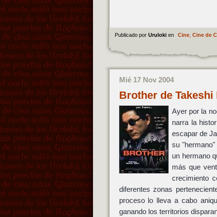
Publicado por
Uruloki
en
Cine
,
Cine de C
Mié 17 Nov 2004
Brother de Takeshi
Ayer por la no
narra la histo
escapar de Jap
su "hermano" 
un hermano qu
más que venta
crecimiento c
diferentes zonas pertenecient
proceso lo lleva a cabo aniq
ganando los territorios dispar