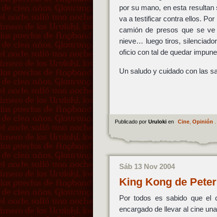
por su mano, en esta resultan 
va a testificar contra ellos. Po
camión de presos que se ve o
nieve… luego tiros, silenciad
oficio con tal de quedar impune
Un saludo y cuidado con las sa
Publicado por
Uruloki
en
Cine
,
Opinión
.
Sáb 13 Nov 2004
King Kong de Pete
Por todos es sabido que el d
encargado de llevar al cine un