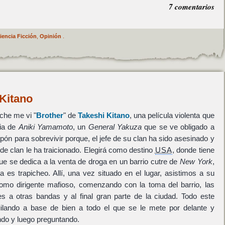
7 comentarios
iencia Ficción
,
Opinión
.
 Kitano
che me vi "
Brother
" de
Takeshi Kitano
, una película violenta que
ria de
Aniki Yamamoto
, un
General Yakuza
que se ve obligado a
ón para sobrevivir porque, el jefe de su clan ha sido asesinado y
de clan le ha traicionado. Elegirá como destino
USA
, donde tiene
e se dedica a la venta de droga en un barrio cutre de
New York
,
 es trapicheo. Allí, una vez situado en el lugar, asistimos a su
omo dirigente mafioso, comenzando con la toma del barrio, las
es a otras bandas y al final gran parte de la ciudad. Todo este
uilando a base de bien a todo el que se le mete por delante y
ando y luego preguntando.