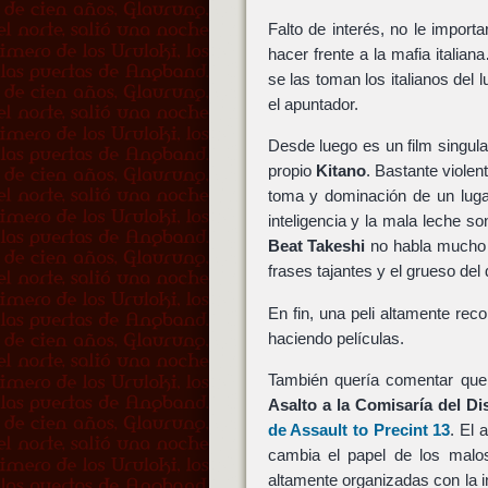
Falto de interés, no le impor
hacer frente a la mafia itali
se las toman los italianos del
el apuntador.
Desde luego es un film singula
propio
Kitano
. Bastante viole
toma y dominación de un luga
inteligencia y la mala leche s
Beat Takeshi
no habla mucho e
frases tajantes y el grueso del d
En fin, una peli altamente re
haciendo películas.
También quería comentar que e
Asalto a la Comisaría del Dis
de Assault to Precint 13
. El 
cambia el papel de los malos
altamente organizadas con la i