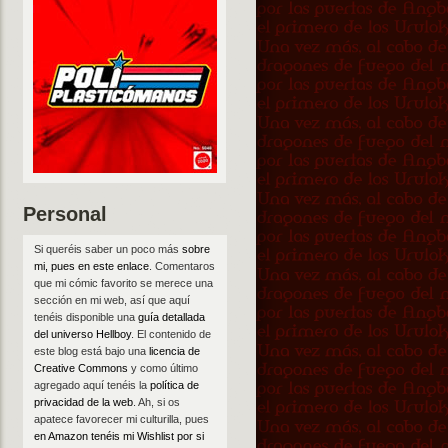
Personal
Si queréis saber un poco más
sobre
mi, pues en este enlace
. Comentaros
que mi cómic favorito se merece una
sección en mi web, así que aquí
tenéis disponible una
guía detallada
del universo Hellboy
. El contenido de
este blog está bajo una
licencia de
Creative Commons
y como último
agregado aquí tenéis la
política de
privacidad de la web
. Ah, si os
apatece favorecer mi culturilla, pues
en Amazon tenéis mi Wishlist por si