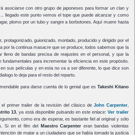
tará asociarse con otro grupo de japoneses para formar un clan y
ana… llegado este punto vemos el tope que puede alcanzar y como
 lugar, plomo por un tubo y sangre a borbotones. Aquí muere hasta
r,
protagonizado, guionizado, montado, producido y dirigido
por el
nta por la continua masacre que se produce, todos sabemos que la
r lleno de bandas precisa de reajustes en el personal, y que
la
on fundamentales para incrementar la eficiencia en este propósito
.
n sus películas y en esta no va a ser diferente, lo que dice son
ialogo lo deja para el resto del reparto.
comendable para darse cuenta de lo genial que es
Takeshi Kitano
l primer trailer de la revisión del clásico de
John Carpenter
,
trito 13
, ya está disponible pulsando en este enlace:
Ver trailer
argumento, como era de esperar, es bastante fiel al original y sólo
. Si en el film del
Maestro Carpenter
eran bandas violentas
ntención de matar a un ciudadano que se había tomado la justicia