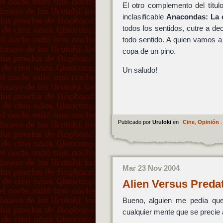
El otro complemento del título
inclasificable
Anacondas: La c
todos los sentidos, cutre a de
todo sentido. A quien vamos a
copa de un pino.
Un saludo!
Publicado por
Uruloki
en
Cine
,
Opinión
.
Mar 23 Nov 2004
Alien Versus Preda
Bueno, alguien me pedía que 
cualquier mente que se precie 