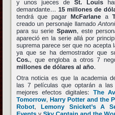
y unos jueces de
St. Louis
han
demandante…
15 millones de dól
tendrá que pagar
McFarlane
a
creado un personaje llamado
Antoni
para su serie
Spawn
, este person
apareció en la serie allá por princi
suprema parece ser que no acepta l
ya que se ha demostrador que 
Cos.
, que engloba a otros 7 ne
millones de dólares al año
.
Otra noticia es que la academia d
las 7 películas que optarán a las
mejores efectos digitales:
The Av
Tomorrow
,
Harry Potter and the 
Robot
,
Lemony Snicket’s A Se
Events
y
Sky Captain and the Wo