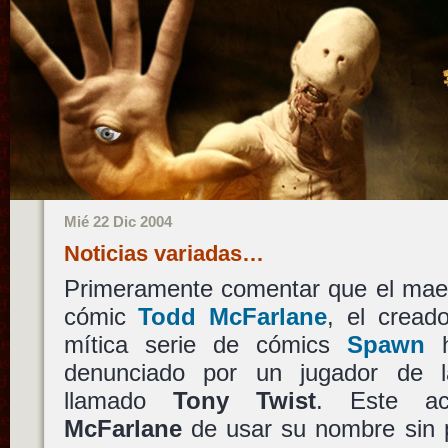
Mié 22 Dic 2004
Noticias variadas…
Primeramente comentar que el maes
cómic
Todd McFarlane
, el cread
mítica serie de cómics
Spawn
h
denunciado por un jugador de
llamado
Tony Twist
. Este a
McFarlane
de usar su nombre sin 