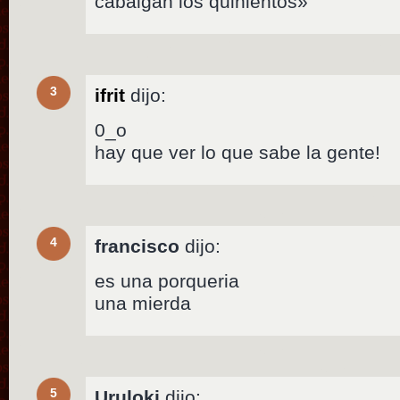
cabalgan los quinientos»
3
ifrit
dijo:
0_o
hay que ver lo que sabe la gente!
4
francisco
dijo:
es una porqueria
una mierda
5
Uruloki
dijo: