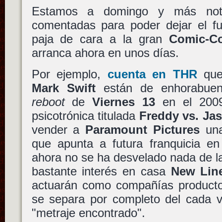
Estamos a domingo y más noti
comentadas para poder dejar el fu
paja de cara a la gran
Comic-C
arranca ahora en unos días.
Por ejemplo,
cuenta en THR
qu
Mark Swift
están de enhorabuena
reboot
de
Viernes 13
en el 2009 
psicotrónica titulada
Freddy vs. Ja
vender a
Paramount Pictures
una
que apunta a futura franquicia en
ahora no se ha desvelado nada de l
bastante interés en casa
New Lin
actuarán como compañías productor
se separa por completo del cada 
"metraje encontrado".