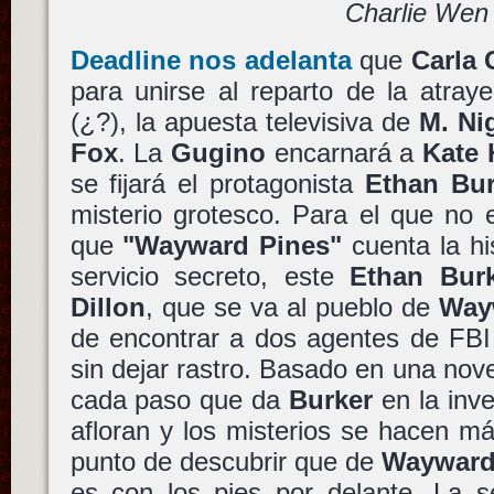
Charlie Wen
Deadline nos adelanta
que
Carla
para unirse al reparto de la atray
(¿?), la apuesta televisiva de
M. Ni
Fox
. La
Gugino
encarnará a
Kate
se fijará el protagonista
Ethan Bu
misterio grotesco. Para el que no 
que
"Wayward Pines"
cuenta la hi
servicio secreto, este
Ethan Bur
Dillon
, que se va al pueblo de
Way
de encontrar a dos agentes de FBI
sin dejar rastro. Basado en una nov
cada paso que da
Burker
en la inve
afloran y los misterios se hacen m
punto de descubrir que de
Wayward
es con los pies por delante. La s