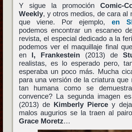
Y sigue la promoción
Comic-C
Weekly
, y otros medios, de cara al
que viene. Por ejemplo,
en Sh
podemos encontrar un escaneo de
revista, el especial dedicado a la f
podemos ver el maquillaje final qu
en
I, Frankestein
(2013) de
St
realistas, es lo esperado pero, t
esperaba un poco más. Mucha cicat
para una versión de la criatura que 
tan humana como se demuestra
convence? La segunda imagen e
(2013) de
Kimberly Pierce
y deja
malos augurios se la traen al pai
Grace Moretz
…