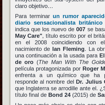
claro objetivo…
Para terminar
un rumor aparecid
diario sensacionalista británic
indica que los nuevo de
007
se basa
May Care"
, título escrito por el bri
en el 2008 coincidiendo con el
nacimiento de
Ian Fleming
. La ob
una continuación a la usada para
El
de oro
(
The Man With The Gold
película protagonizada por
Roger M
enfrenta a un químico que ha p
responde al nombre del
Dr. Julius
que Inglaterra se arrodille ante el. 
título final de
Bond 24
(2015) de
Sa