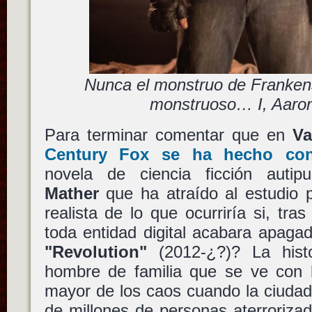
Nunca el monstruo de Frankens
monstruoso… I, Aaron
Para terminar comentar que en
Va
Century Fox se ha hecho con
novela de ciencia ficción autip
Mather
que ha atraído al estudio 
realista de lo que ocurriría si, tra
toda entidad digital acabara apag
"Revolution"
(2012-¿?)? La hist
hombre de familia que se ve con 
mayor de los caos cuando la ciudad
de millones de personas aterroriza