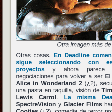
Otra imagen más de 
Otras cosas.
En Deadline comen
sigue seleccionando con e
proyectos
y ahora parece es
negociaciones para volver a ser
El
Alice in Wonderland 2
(¿?), secu
una pasta en taquilla, visión de
Tim
Lewis Carrol
.
La misma Dea
SpectreVision
y
Glacier Films
han
Cooties
(¿?), comedia de terror pr