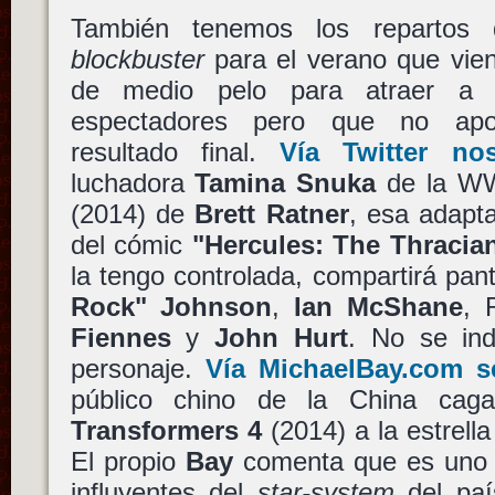
También tenemos los repartos 
blockbuster
para el verano que vien
de medio pelo para atraer a
espectadores pero que no apo
resultado final.
Vía Twitter no
luchadora
Tamina Snuka
de la W
(2014) de
Brett Ratner
, esa adapt
del cómic
"Hercules: The Thracia
la tengo controlada, compartirá pan
Rock" Johnson
,
Ian McShane
, 
Fiennes
y
John Hurt
. No se ind
personaje.
Vía MichaelBay.com s
público chino de la China caga
Transformers 4
(2014) a la estrell
El propio
Bay
comenta que es uno 
influyentes del
star-system
del paí