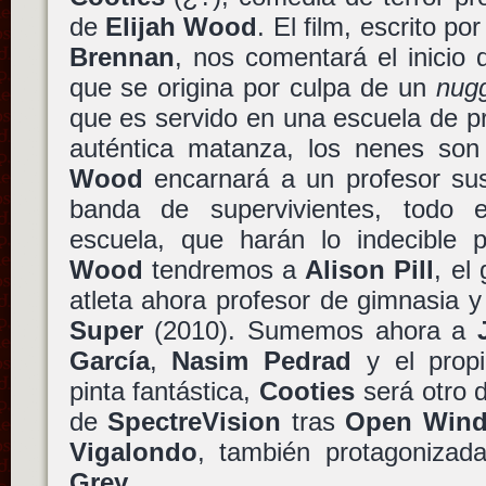
de
Elijah Wood
. El film, escrito po
Brennan
, nos comentará el inicio
que se origina por culpa de un
nug
que es servido en una escuela de p
auténtica matanza, los nenes son 
Wood
encarnará a un profesor sust
banda de supervivientes, todo 
escuela, que harán lo indecible p
Wood
tendremos a
Alison Pill
, el
atleta ahora profesor de gimnasia 
Super
(2010). Sumemos ahora a
García
,
Nasim Pedrad
y el prop
pinta fantástica,
Cooties
será otro d
de
SpectreVision
tras
Open Win
Vigalondo
, también protagoniza
Grey
.