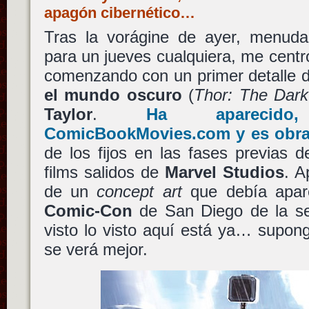
apagón cibernético…
Tras la vorágine de ayer, menuda
para un jueves cualquiera, me centro
comenzando con un primer detalle 
el mundo oscuro
(
Thor: The Dark
Taylor
.
Ha aparecido
ComicBookMovies.com y es obra
de los fijos en las fases previas 
films salidos de
Marvel Studios
. A
de un
concept art
que debía apare
Comic-Con
de San Diego de la s
visto lo visto aquí está ya… supongo
se verá mejor.