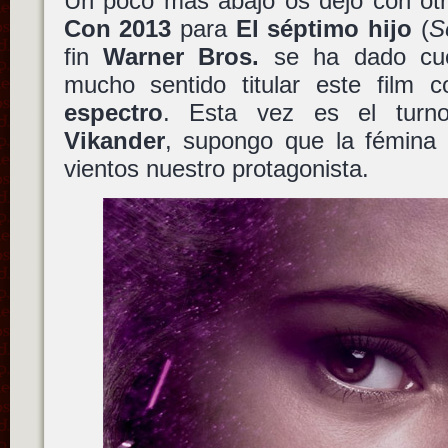
Un poco más abajo os dejo con ot
Con 2013
para
El séptimo hijo
(
S
fin
Warner Bros.
se ha dado cue
mucho sentido titular este film
espectro
. Esta vez es el tur
Vikander
, supongo que la fémina 
vientos nuestro protagonista.