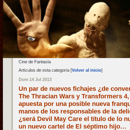
Cine de Fantasía
Artículos de esta categoría [
Volver al inicio
]
Dom 14 Jul 2013
Un par de nuevos fichajes ¿de conve
The Thracian Wars y Transformers 4,
apuesta por una posible nueva franqui
manos de los responsables de la deli
¿será Devil May Care el título de lo
un nuevo cartel de El séptimo hijo…