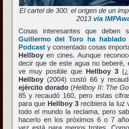
El cartel de 300: el origen de un im
2013
vía IMPAw
Cosas interesantes que deben s
Guillermo del Toro ha hablado
Podcast
y comentado cosas importan
Hellboy
en cines. Aunque reconoc
decir que de este agua no beberé, 
ve muy posible que
Hellboy 3
(¿?
Hellboy
(2004) costó 66 y recau
ejército dorado
(
Hellboy II: The G
85 y recaudó 160, pero estas cifra
para que
Hellboy 3
recibiera la luz
todo el mundo la reclama, pero sa
hacerlo en los próximos 6 o 7 añ
vez está para menos trotes. Como 