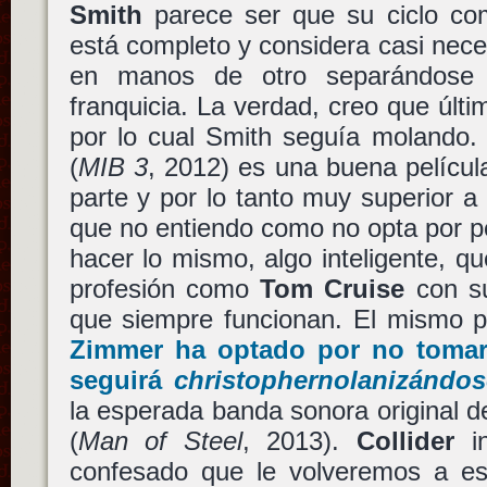
Smith
parece ser que su ciclo c
está completo y considera casi neces
en manos de otro separándose d
franquicia. La verdad, creo que últ
por lo cual Smith seguía molando
(
MIB 3
, 2012) es una buena película
parte y por lo tanto muy superior a 
que no entiendo como no opta por p
hacer lo mismo, algo inteligente, 
profesión como
Tom Cruise
con su
que siempre funcionan. El mismo 
Zimmer ha optado por no tomar
seguirá
christophernolanizándos
la esperada banda sonora original 
(
Man of Steel
, 2013).
Collider
in
confesado que le volveremos a e