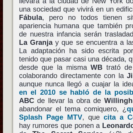
llevará a la ciudad de New York d
una sociedad que vivirá en un edifi
Fábula
, pero no todos tienen sit
apariencia humana que también pro
de nuestra infancia serán traslada
La Granja
y que se encuentra a las
La adaptación ha sido escrita p
tenido que pasar casi una década, 
desde que la misma
WB
trató de 
colaborando directamente con la
J
aunque nunca llegó a cuajar la i
en el 2010 se habló de la posib
ABC
de llevar la obra de
Willing
abandonar el tema comiquero, ¿
q
Splash Page MTV
, que
cita a 
hay rumores que ponen a
Leonardo