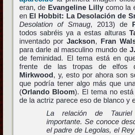
eran, de
Evangeline Lilly
como la él
en
El Hobbit: La Desolación de 
Desolation of Smaug
, 2013) de
todos sabréis ya a estas alturas
T
inventado por
Jackson
,
Fran Wal
para darle al masculino mundo de
J
de feminidad. El tema está en qu
frente de las tropas de elfos
Mirkwood
, y, esto por ahora son s
que podría tener algo más que un
(
Orlando Bloom
). El tema no está
de la actriz parece eso de blanco y 
La relación de Taurie
importante. Se conoce desd
el padre de Legolas, el Rey