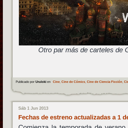
Otro par más de carteles de 
Publicado por
Uruloki
en
Cine
,
Cine de Cómics
,
Cine de Ciencia Ficción
,
Ci
Sáb 1 Jun 2013
Fechas de estreno actualizadas a 1 d
Comienza la temporada de verano.