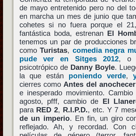
de mayo entretenido pero no del to
en marcha un mes de junio que tam
cohetes si no fuera porque el 21
fantástica boda, estrenan
El Homb
tenemos un par de producciones bri
como
Turistas
,
comedia negra m
pude ver en Sitges 2012
, 
psicotrópico de
Danny Boyle
. Lueg
la que están
poniendo verde
,
cierres como
Antes del anochecer
e inesperado movimiento. Cambi
agosto, pfff, cambio de
El Llaner
para
RED 2
,
R.I.P.D.
, etc. Y 7 me
de un imperio
. En fin, un giro c
reflejado. Ah, y recordad. Con cí
películas de género (terror, fant