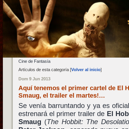
Cine de Fantasía
Artículos de esta categoría [
Volver al inicio
]
Dom 9 Jun 2013
Aquí tenemos el primer cartel de El 
Smaug, el trailer el martes!…
Se venía barruntando y ya es oficia
estrenará el primer trailer de
El Hob
Smaug
(
The Hobbit: The Desolati