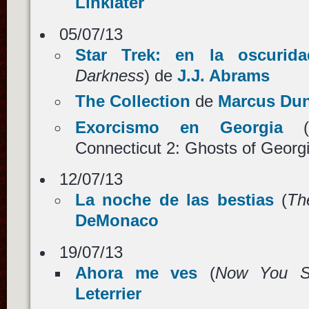
Linklater
05/07/13
Star Trek: en la oscurida
Darkness
) de
J.J. Abrams
The Collection
de
Marcus Du
Exorcismo en Georgia
(T
Connecticut 2: Ghosts of Georg
12/07/13
La noche de las bestias
(
Th
DeMonaco
19/07/13
Ahora me ves
(
Now You 
Leterrier