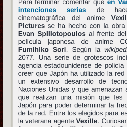
Para terminar comentar que
en Va
intenciones serias
de hacer
cinematográfica del anime
Vexil
Pictures
se ha hecho con la obra 
Evan Spiliotopoulos
al frente de
película japonesa de anime CG
Fumihiko Sori
. Según la
wikiped
2077. Una serie de grotescos inc
agencia estadounidense de policía
creer que Japón ha utilizado la red
un extensivo desarrollo de tecno
Naciones Unidas y que amenazan a
que realizan una misión que les ll
Japón para poder determinar la frec
de la red. Entre los elegidos para e
la veterana agente
Vexille
. Curiosa