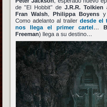
Peter Jackson
, esperado nuevo ep
de "El Hobbit" de
J.R.R. Tolkien
Fran Walsh
,
Philippa Boyens
Como adelanto al trailer
desde el t
nos llega el primer cartel
…
B
Freeman
) llega a su destino…