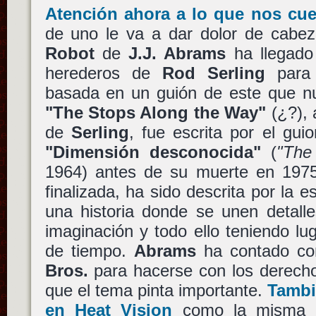
Atención ahora a lo que nos cue
de uno le va a dar dolor de cabe
Robot
de
J.J. Abrams
ha llegado
herederos de
Rod Serling
para 
basada en un guión de este que nun
"The Stops Along the Way"
(¿?), 
de
Serling
, fue escrita por el gui
"Dimensión desconocida"
(
"The
1964) antes de su muerte en 1975
finalizada, ha sido descrita por la 
una historia donde se unen detalle
imaginación y todo ello teniendo lu
de tiempo.
Abrams
ha contado co
Bros.
para hacerse con los derechos
que el tema pinta importante.
Tambi
en Heat Vision
como la misma