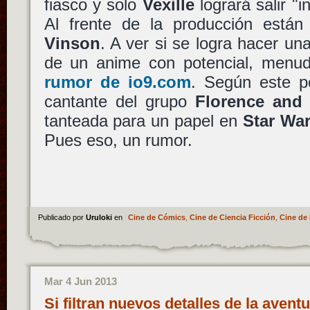
fiasco y solo
Vexille
logrará salir 
Al frente de la producción está
Vinson
. A ver si se logra hacer un
de un anime con potencial, menu
rumor de io9.com
. Según este p
cantante del grupo
Florence and
tanteada para un papel en
Star War
Pues eso, un rumor.
Publicado por
Uruloki
en
Cine de Cómics
,
Cine de Ciencia Ficción
,
Cine de 
Mar 4 Jun 2013
Si filtran nuevos detalles de la aventu