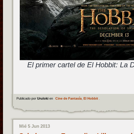
El primer cartel de El Hobbit: L
Publicado por
Uruloki
en
Cine de Fantasía
,
El Hobbit
.
Mié 5 Jun 2013