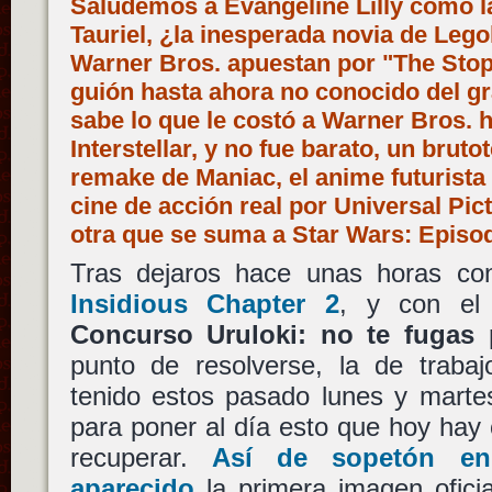
Saludemos a Evangeline Lilly como la 
Tauriel, ¿la inesperada novia de Lego
Warner Bros. apuestan por "The Stop
guión hasta ahora no conocido del gr
sabe lo que le costó a Warner Bros. 
Interstellar, y no fue barato, un bruto
remake de Maniac, el anime futurista 
cine de acción real por Universal Pi
otra que se suma a Star Wars: Episo
Tras dejaros hace unas horas c
Insidious Chapter 2
, y con e
Concurso Uruloki: no te fugas
punto de resolverse, la de traba
tenido estos pasado lunes y martes
para poner al día esto que hoy hay
recuperar.
Así de sopetón en
aparecido
la primera imagen oficia