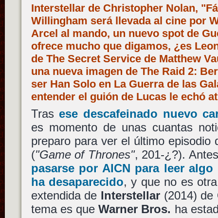
Interstellar de Christopher Nolan, "Fá
Willingham será llevada al cine por 
Arcel al mando, un nuevo spot de Gu
ofrece mucho que digamos, ¿es Leona
de The Secret Service de Matthew Va
una nueva imagen de The Raid 2: Ber
ser Han Solo en La Guerra de las Gal
entender el guión de Lucas le echó 
Tras
ese descafeinado nuevo car
es momento de unas cuantas noti
preparo para ver el último episodio
(
"Game of Thrones"
, 201-¿?). Ant
pasarse por AICN para leer algo
ha desaparecido
, y que no es otr
extendida de
Interstellar
(2014) de
tema es que
Warner Bros.
ha estad