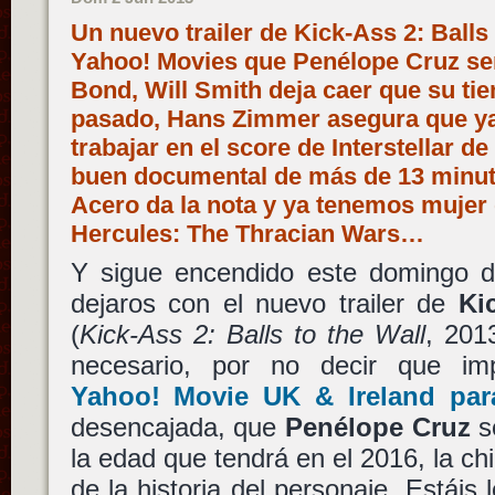
Un nuevo trailer de Kick-Ass 2: Balls 
Yahoo! Movies que Penélope Cruz ser
Bond, Will Smith deja caer que su t
pasado, Hans Zimmer asegura que y
trabajar en el score de Interstellar d
buen documental de más de 13 minut
Acero da la nota y ya tenemos mujer
Hercules: The Thracian Wars…
Y sigue encendido este domingo d
dejaros con el nuevo trailer de
Ki
(
Kick-Ass 2: Balls to the Wall
, 201
necesario, por no decir que im
Yahoo! Movie UK & Ireland para
desencajada, que
Penélope Cruz
se
la edad que tendrá en el 2016, la c
de la historia del personaje. Estáis 