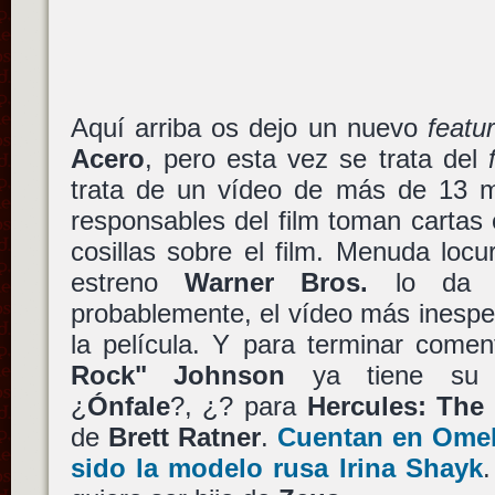
Aquí arriba os dejo un nuevo
featur
Acero
, pero esta vez se trata del
trata de un vídeo de más de 13 m
responsables del film toman cartas 
cosillas sobre el film. Menuda loc
estreno
Warner Bros.
lo da t
probablemente, el vídeo más inespe
la película. Y para terminar come
Rock" Johnson
ya tiene su 
¿
Ónfale
?, ¿? para
Hercules: The
de
Brett Ratner
.
Cuentan en Omele
sido la modelo rusa Irina Shayk
.