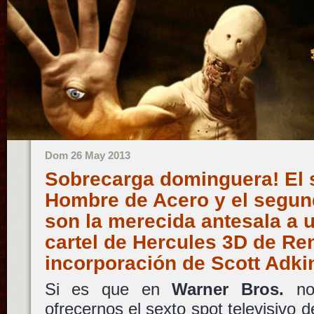
Dom 26 May 2013
Sobrecarga dominguera! El 
Hombre de Acero y el segun
son la merecida antesala a 
cartel de Hercules 3D de Ren
incorporación de Scott Adki
Si es que en
Warner Bros.
no 
ofrecernos el sexto spot televisivo 