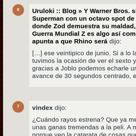
6
Uruloki :: Blog » Y Warner Bros. 
Superman con un octavo spot de
donde Zod demuestra su maldad, 
Guerra Mundial Z es algo así co
apunta a que Rhino será
dijo:
[…] ese veintipico de junio. Si a lo
tuvimos la ocasión de ver el sexto 
gracias a Joblo podemos echarle un
avance de 30 segundos centrado, e
7
vindex
dijo:
¿Cuándo rayos estrena? Que ya me 
unas ganas tremendas a la peli. A m
porque veo la catarata de cosas que 