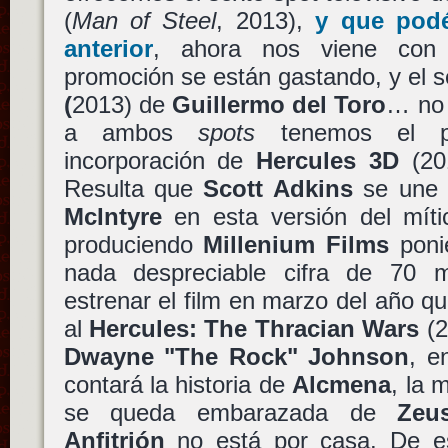
(
Man of Steel
, 2013),
y que podé
anterior
, ahora nos viene con
promoción se están gastando, y el
(
2013) de
Guillermo del Toro
… no 
a ambos
spots
tenemos el pr
incorporación de
Hercules 3D
(20
Resulta que
Scott Adkins
se une
McIntyre
en esta versión del míti
produciendo
Millenium Films
poni
nada despreciable cifra de 70 m
estrenar el film en marzo del año q
al
Hercules: The Thracian Wars
(2
Dwayne "The Rock" Johnson
, e
contará la historia de
Alcmena
, la
se queda embarazada de
Zeu
Anfitrión
no está por casa. De es