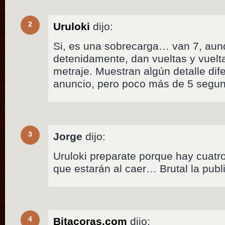
2
Uruloki
dijo:
Si, es una sobrecarga… van 7, aunq
detenidamente, dan vueltas y vuelt
metraje. Muestran algún detalle dif
anuncio, pero poco más de 5 segu
3
Jorge
dijo:
Uruloki preparate porque hay cuatr
que estarán al caer… Brutal la publ
4
Bitacoras.com
dijo: