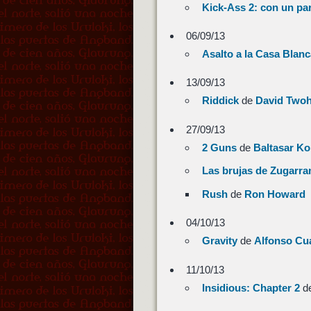
Kick-Ass 2: con un pa
06/09/13
Asalto a la Casa Blanc
13/09/13
Riddick
de
David Two
27/09/13
2 Guns
de
Baltasar K
Las brujas de Zugarra
Rush
de
Ron Howard
04/10/13
Gravity
de
Alfonso Cu
11/10/13
Insidious: Chapter 2
d