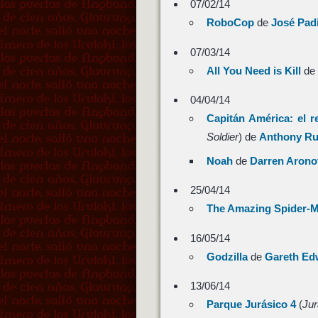
07/02/14
RoboCop
de
José Pad
07/03/14
All You Need is Kill
de
04/04/14
Capitán América: el r
Soldier
) de
Anthony R
Noah
de
Darren Arono
25/04/14
The Amazing Spider-M
16/05/14
Godzilla
de
Gareth Ed
13/06/14
Parque Jurásico 4
(
Jur