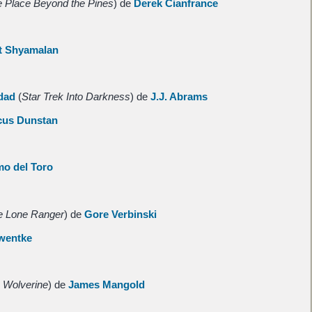
 Place Beyond the Pines
) de
Derek Cianfrance
t Shyamalan
idad
(
Star Trek Into Darkness
) de
J.J. Abrams
cus Dunstan
mo del Toro
e Lone Ranger
) de
Gore Verbinski
wentke
 Wolverine
) de
James Mangold