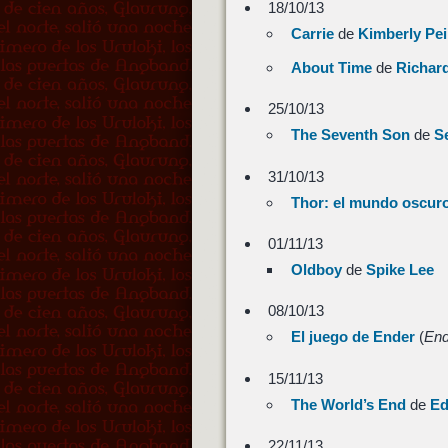
18/10/13
Carrie
de
Kimberly Pei
About Time
de
Richard
25/10/13
The Seventh Son
de
S
31/10/13
Thor: el mundo oscur
01/11/13
Oldboy
de
Spike Lee
08/10/13
El juego de Ender
(
End
15/11/13
The World’s End
de
Ed
22/11/13