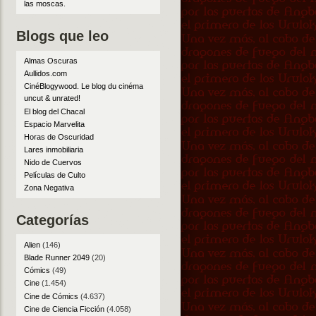
las moscas
.
Blogs que leo
Almas Oscuras
Aullidos.com
CinéBlogywood. Le blog du cinéma
uncut & unrated!
El blog del Chacal
Espacio Marvelita
Horas de Oscuridad
Lares inmobiliaria
Nido de Cuervos
Películas de Culto
Zona Negativa
Categorías
Alien
(146)
Blade Runner 2049
(20)
Cómics
(49)
Cine
(1.454)
Cine de Cómics
(4.637)
Cine de Ciencia Ficción
(4.058)