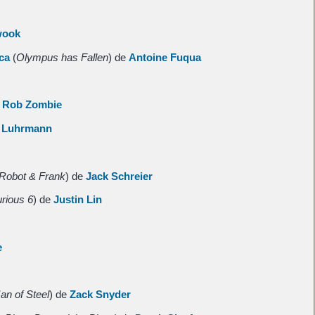
wook
ca
(
Olympus has Fallen
) de
Antoine Fuqua
e
Rob Zombie
 Luhrmann
Robot & Frank
) de
Jack Schreier
rious 6
) de
Justin Lin
e
an of Steel
) de
Zack Snyder