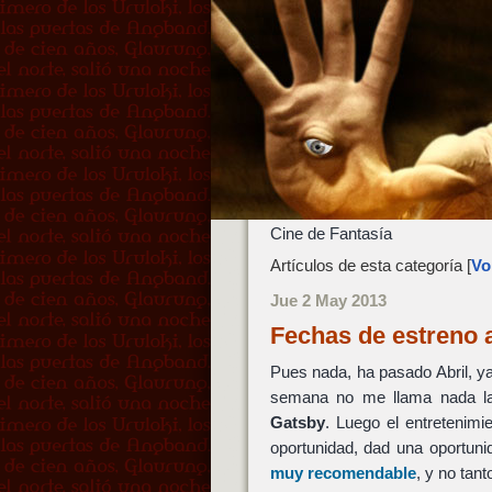
Cine de Fantasía
Artículos de esta categoría [
Vol
Jue 2 May 2013
Fechas de estreno 
Pues nada, ha pasado Abril, y
semana no me llama nada la
Gatsby
. Luego el entretenim
oportunidad, dad una oportun
muy recomendable
, y no tan