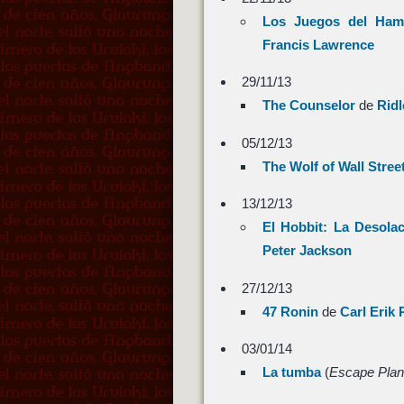
Los Juegos del Hamb
Francis Lawrence
29/11/13
The Counselor
de
Ridl
05/12/13
The Wolf of Wall Stree
13/12/13
El Hobbit: La Desola
Peter Jackson
27/12/13
47 Ronin
de
Carl Erik
03/01/14
La tumba
(
Escape Plan