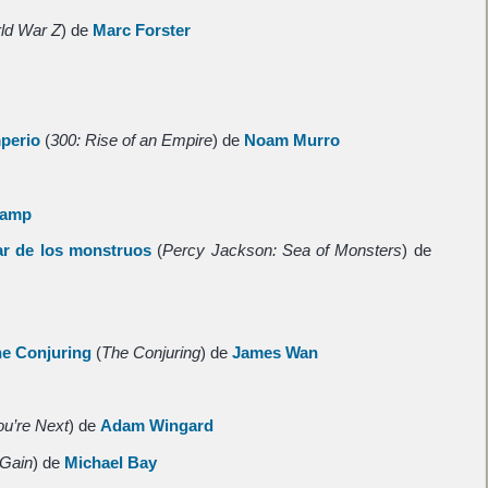
ld War Z
) de
Marc Forster
mperio
(
300: Rise of an Empire
) de
Noam Murro
kamp
ar de los monstruos
(
Percy Jackson: Sea of Monsters
) de
he Conjuring
(
The Conjuring
) de
James Wan
ou’re Next
) de
Adam Wingard
 Gain
) de
Michael Bay