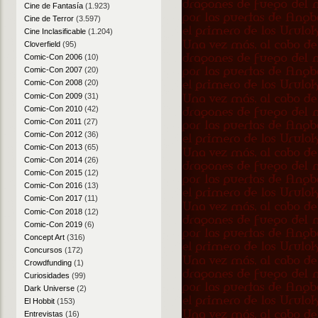
Cine de Fantasía
(1.923)
Cine de Terror
(3.597)
Cine Inclasificable
(1.204)
Cloverfield
(95)
Comic-Con 2006
(10)
Comic-Con 2007
(20)
Comic-Con 2008
(20)
Comic-Con 2009
(31)
Comic-Con 2010
(42)
Comic-Con 2011
(27)
Comic-Con 2012
(36)
Comic-Con 2013
(65)
Comic-Con 2014
(26)
Comic-Con 2015
(12)
Comic-Con 2016
(13)
Comic-Con 2017
(11)
Comic-Con 2018
(12)
Comic-Con 2019
(6)
Concept Art
(316)
Concursos
(172)
Crowdfunding
(1)
Curiosidades
(99)
Dark Universe
(2)
El Hobbit
(153)
Entrevistas
(16)