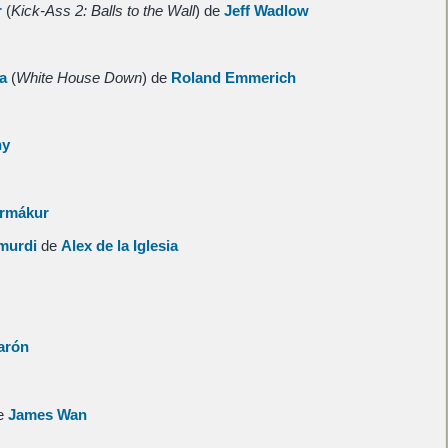
r
(
Kick-Ass 2: Balls to the Wall
) de
Jeff Wadlow
a
(
White House Down
) de
Roland Emmerich
hy
ormákur
murdi
de
Alex de la Iglesia
arón
e
James Wan