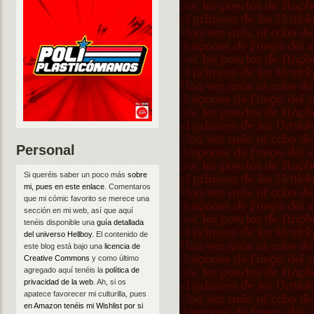
Personal
Si queréis saber un poco más
sobre
mi, pues en este enlace
. Comentaros
que mi cómic favorito se merece una
sección en mi web, así que aquí
tenéis disponible una
guía detallada
del universo Hellboy
. El contenido de
este blog está bajo una
licencia de
Creative Commons
y como último
agregado aquí tenéis la
política de
privacidad de la web
. Ah, si os
apatece favorecer mi culturilla, pues
en Amazon tenéis mi Wishlist por si