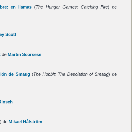
re: en llamas
(
The Hunger Games: Catching Fire
) de
ey Scott
t
de
Martin Scorsese
ción de Smaug
(
The Hobbit: The Desolation of Smaug
) de
 Rinsch
) de
Mikael Håfström