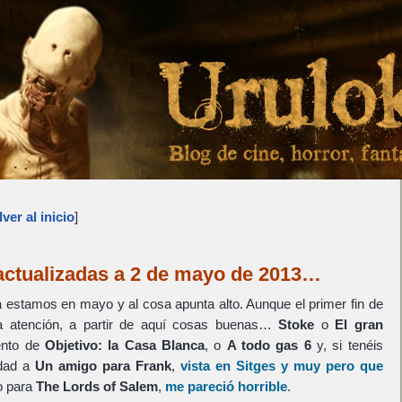
ver al inicio
]
actualizadas a 2 de mayo de 2013…
a estamos en mayo y al cosa apunta alto. Aunque el primer fin de
 atención, a partir de aquí cosas buenas…
Stoke
o
El gran
iento de
Objetivo: la Casa Blanca
, o
A todo gas 6
y, si tenéis
idad a
Un amigo para Frank
,
vista en Sitges y muy pero que
to para
The Lords of Salem
,
me pareció horrible
.