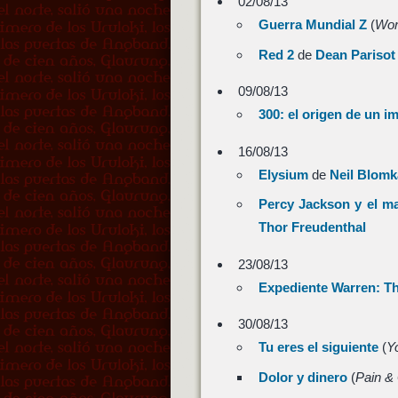
02/08/13
Guerra Mundial Z
(
Wor
Red 2
de
Dean Parisot
09/08/13
300: el origen de un i
16/08/13
Elysium
de
Neil Blom
Percy Jackson y el m
Thor Freudenthal
23/08/13
Expediente Warren: T
30/08/13
Tu eres el siguiente
(
Y
Dolor y dinero
(
Pain &