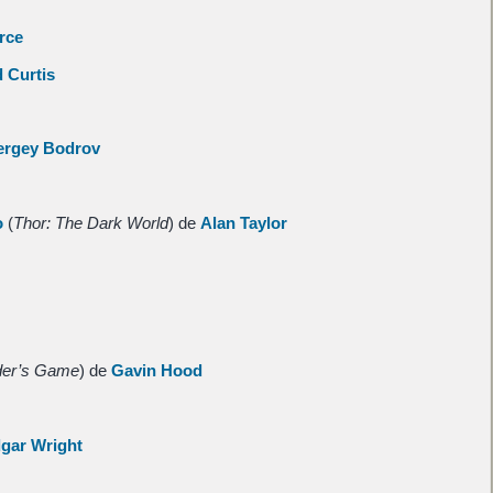
rce
 Curtis
ergey Bodrov
o
(
Thor: The Dark World
) de
Alan Taylor
er’s Game
) de
Gavin Hood
gar Wright