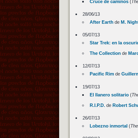
Cruce de caminos
(
The
28/06/13
After Earth
de
M. Nigh
05/07/13
Star Trek: en la oscur
The Collection
de
Mar
12/07/13
Pacific Rim
de
Guiller
19/07/13
El llanero solitario
(
Th
R.I.P.D.
de
Robert Sch
26/07/13
Lobezno inmortal
(
The