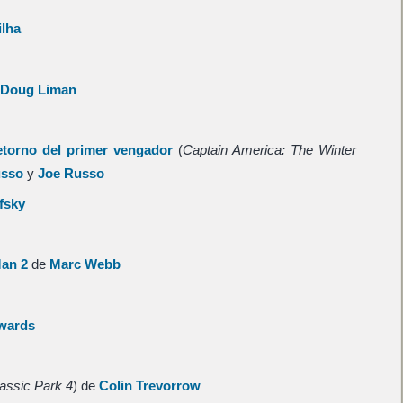
ilha
Doug Liman
etorno del primer vengador
(
Captain America: The Winter
usso
y
Joe Russo
fsky
an 2
de
Marc Webb
wards
assic Park 4
) de
Colin Trevorrow