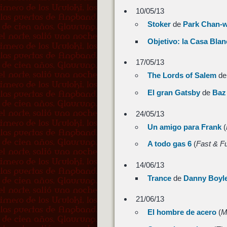
10/05/13
Stoker
de
Park Chan-
Objetivo: la Casa Blan
17/05/13
The Lords of Salem
d
El gran Gatsby
de
Baz
24/05/13
Un amigo para Frank
(
A todo gas 6
(
Fast & Fu
14/06/13
Trance
de
Danny Boyl
21/06/13
El hombre de acero
(
M