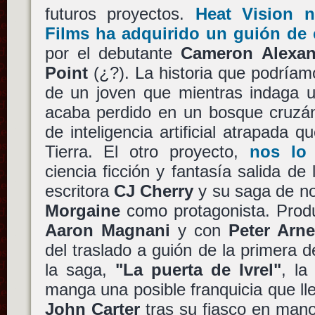
futuros proyectos.
Heat Vision 
Films ha adquirido un guión de c
por el debutante
Cameron Alexan
Point
(¿?). La historia que podríamo
de un joven que mientras indaga u
acaba perdido en un bosque cruzá
de inteligencia artificial atrapada 
Tierra. El otro proyecto,
nos lo 
ciencia ficción y fantasía salida de 
escritora
CJ Cherry
y su saga de no
Morgaine
como protagonista. Produ
Aaron Magnani
y con
Peter Arn
del traslado a guión de la primera d
la saga,
"La puerta de Ivrel"
, la
manga una posible franquicia que ll
John Carter
tras su fiasco en man