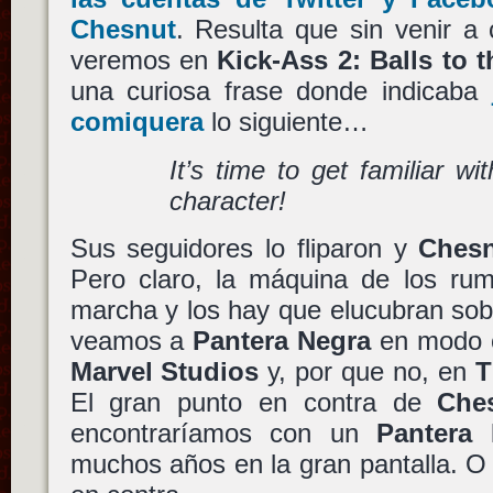
Chesnut
. Resulta que sin venir a 
veremos en
Kick-Ass 2: Balls to t
una curiosa frase donde indicaba
comiquera
lo siguiente…
It’s time to get familiar w
character!
Sus seguidores lo fliparon y
Ches
Pero claro, la máquina de los ru
marcha y los hay que elucubran sobr
veamos a
Pantera Negra
en modo c
Marvel Studios
y, por que no, en
T
El gran punto en contra de
Che
encontraríamos con un
Pantera 
muchos años en la gran pantalla. O 