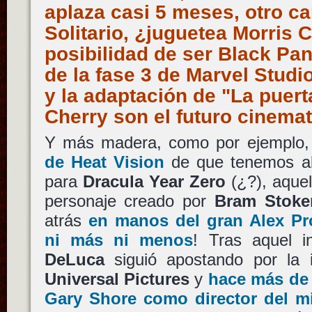
aplaza casi 5 meses, otro ca
Solitario, ¿juguetea Morris 
posibilidad de ser Black Pan
de la fase 3 de Marvel Stud
y la adaptación de "La puert
Cherry son el futuro cinema
Y más madera, como por ejemplo,
de Heat Vision
de que tenemos al 
para
Dracula Year Zero
(¿?), aquel
personaje creado por
Bram Stoke
atrás
en manos del gran Alex P
ni más ni menos
! Tras aquel i
DeLuca
siguió apostando por la 
Universal Pictures
y
hace más de 
Gary Shore como director del 