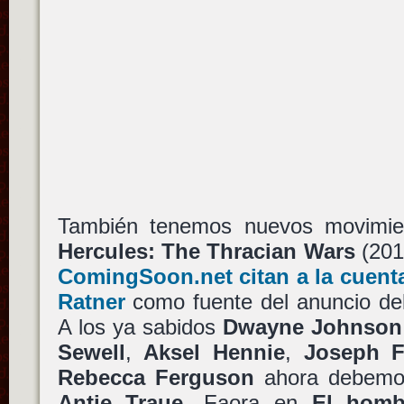
También tenemos nuevos movimien
Hercules: The Thracian Wars
(201
ComingSoon.net citan a la cuenta
Ratner
como fuente del anuncio del ú
A los ya sabidos
Dwayne Johnson
Sewell
,
Aksel Hennie
,
Joseph F
Rebecca Ferguson
ahora debemo
Antje Traue
, Faora en
El homb