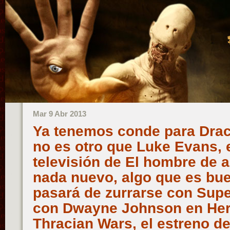
Mar 9 Abr 2013
Ya tenemos conde para Drac
no es otro que Luke Evans, e
televisión de El hombre de 
nada nuevo, algo que es bue
pasará de zurrarse con Sup
con Dwayne Johnson en Her
Thracian Wars, el estreno de