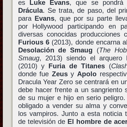
es
Luke Evans
, que se pondrá
Drácula
. Se trata, de paso, del pr
para
Evans
, que por su parte llev
por Hollywood participando en p
diversas conocidas producciones 
Furious 6
(2013), donde encarna al
Desolación de Smaug
(
The Hobb
Smaug
, 2013) siendo el arquero
(2010) y
Furia de Titanes
(
Clas
donde fue
Zeus
y
Apolo
respectiv
Dracula Year Zero se centrará en u
debe hacer frente a un sangriento 
de su mujer e hijo en serio peligro
obligado a vender su alma y conver
los vampiros. Junto a esta noticia
de televisión de
El hombre de ace