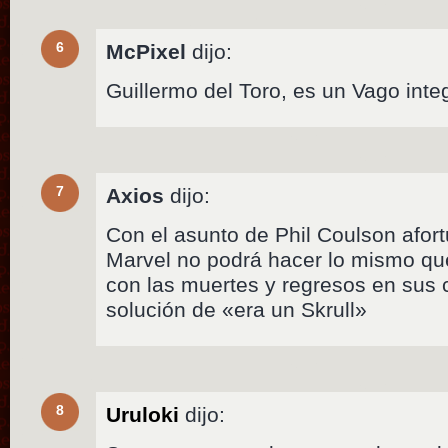
6
McPixel
dijo:
Guillermo del Toro, es un Vago inte
7
Axios
dijo:
Con el asunto de Phil Coulson afo
Marvel no podrá hacer lo mismo qu
con las muertes y regresos en sus c
solución de «era un Skrull»
8
Uruloki
dijo: