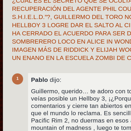
¿CUÁL ES EL SECRETO QUE SE OCULTA
RECUPERACIÓN DEL AGENTE PHIL COU
S.H.I.E.L.D."?, GUILLERMO DEL TORO 
HELLBOY 3 LOGRE DAR EL SALTO AL C
HA CERRADO EL ACUERDO PARA SER D
SOMBRERERO LOCO EN ALICE IN WON
IMAGEN MÁS DE RIDDICK Y ELIJAH W
UN ENANO EN LA ESCUELA ZOMBI DE 
1
Pablo
dijo:
Guillermo, querido… te adoro con t
veías posible un Hellboy 3, ¡¿Porq
comentarios y cierre tan abiertos e
que el mundo lo reclama. Es sencill
Pacific Rim 2, no duermas en esos 
mountain of madness , luego te to