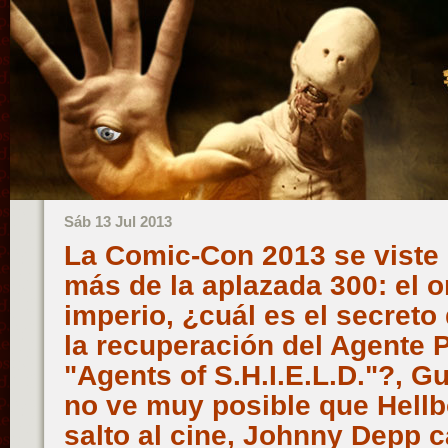
Sáb 13 Jul 2013
La Comic-Con 2013 se viste 
más de la aplazada 300: el o
imperio, ¿cuál es el secreto 
la recuperación del Agente 
"Agents of S.H.I.E.L.D."?, Gu
no ve muy posible que Hellbo
salto al cine, Johnny Depp c