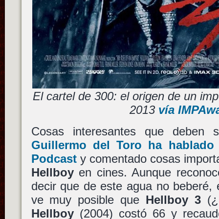
El cartel de 300: el origen de un im
2013
vía IMPAw
Cosas interesantes que deben s
Guillermo del Toro ha hablado
Podcast
y comentado cosas importan
Hellboy
en cines. Aunque reconoc
decir que de este agua no beberé, 
ve muy posible que
Hellboy 3
(¿?
Hellboy
(2004) costó 66 y recau