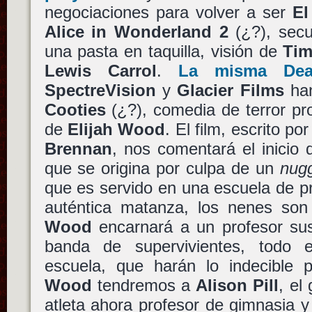
negociaciones para volver a ser
El
Alice in Wonderland 2
(¿?), secu
una pasta en taquilla, visión de
Tim
Lewis Carrol
.
La misma Dea
SpectreVision
y
Glacier Films
han
Cooties
(¿?), comedia de terror pr
de
Elijah Wood
. El film, escrito po
Brennan
, nos comentará el inicio
que se origina por culpa de un
nug
que es servido en una escuela de p
auténtica matanza, los nenes son 
Wood
encarnará a un profesor sust
banda de supervivientes, todo 
escuela, que harán lo indecible p
Wood
tendremos a
Alison Pill
, el
atleta ahora profesor de gimnasia 