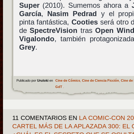
Super
(2010). Sumemos ahora a
García
,
Nasim Pedrad
y el prop
pinta fantástica,
Cooties
será otro d
de
SpectreVision
tras
Open Win
Vigalondo
, también protagoniza
Grey
.
Publicado por
Uruloki
en
Cine de Cómics
,
Cine de Ciencia Ficción
,
Cine de 
GdT
.
11 COMENTARIOS
EN
LA COMIC-CON 20
CARTEL MÁS DE LA APLAZADA 300: EL 