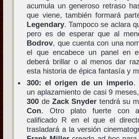
acumula un generoso retraso has
que viene, también formará par
Legendary
. Tampoco se aclara qui
pero es de esperar que al meno
Bodrov
, que cuenta con una nom
el que encabece un panel en el
deberá brillar o al menos dar ra
esta historia de épica fantasía y
300: el origen de un imperio
.
un aplazamiento de casi 9 meses, 
300
de
Zack Snyder
tendrá su m
Con
. Otro plato fuerte con
calificado R en el que el direc
trasladará a la versión cinematog
Frank Miller
creado
ad hoc
para 