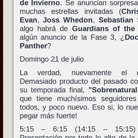
de Invierno
. Se anuncian sorpresa
muchas estrellas invitadas (
Chr
Evan
,
Joss Whedon
,
Sebastian 
algo habrá de
Guardians of the
algún anuncio de la Fase 3, ¿
Doc
Panther
?
Domingo 21 de julio
La verdad, nuevamente el d
Demasiado producto del pasado 
su temporada final,
"Sobrenatural
que tiene muchísimos seguidores
todos, y poco nuevo. Eso si, lo nu
pegar más fuerte!
5:15 – 6:15 (14:15 – 15:1
Presentación por todo lo alto de la 