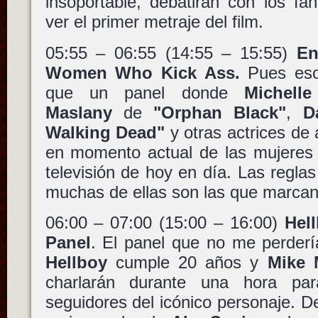
insoportable, debatirán con los f
ver el primer metraje del film.
05:55 – 06:55 (14:55 – 15:55)
En
Women Who Kick Ass.
Pues eso
que un panel donde
Michell
Maslany
de
"Orphan Black"
,
D
Walking Dead"
y otras actrices de
en momento actual de las mujeres 
televisión de hoy en día. Las regl
muchas de ellas son las que marcan
06:00 – 07:00 (15:00 – 16:00)
Hel
Panel
. El panel que no me perder
Hellboy
cumple 20 años y
Mike 
charlarán durante una hora par
seguidores del icónico personaje. D