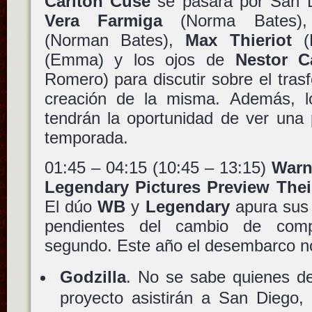
Carlton Cuse
se pasará por San 
Vera Farmiga
(Norma Bates
(Norman Bates),
Max Thieriot
(D
(Emma) y los ojos de
Nestor C
Romero) para discutir sobre el trasf
creación de la misma. Además, lo
tendrán la oportunidad de ver una
temporada.
01:45 – 04:15 (10:45 – 13:15)
Warn
Legendary Pictures Preview The
El dúo
WB
y
Legendary
apura sus 
pendientes del cambio de comp
segundo. Este año el desembarco n
Godzilla
. No se sabe quienes de
proyecto asistirán a San Diego,