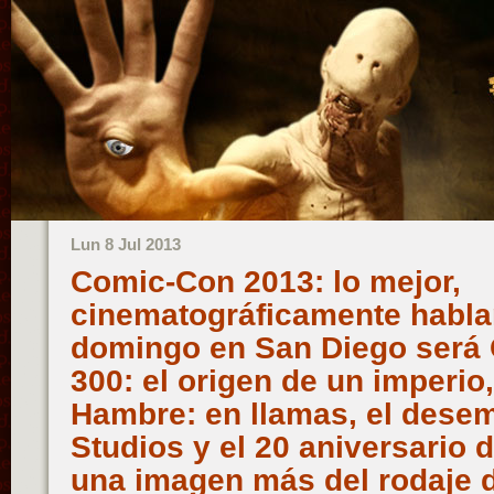
Lun 8 Jul 2013
Comic-Con 2013: lo mejor,
cinematográficamente habla
domingo en San Diego será G
300: el origen de un imperio
Hambre: en llamas, el dese
Studios y el 20 aniversario 
una imagen más del rodaje 