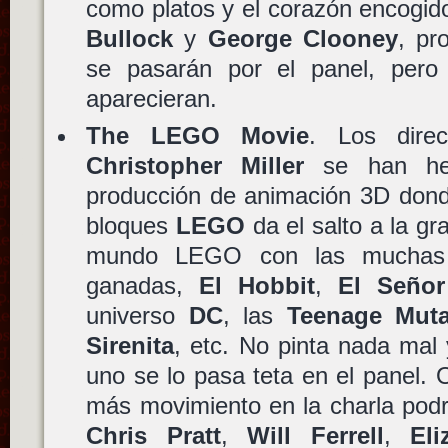
como platos y el corazón encogid
Bullock
y
George Clooney
, pr
se pasarán por el panel, pero
aparecieran.
The LEGO Movie
. Los dire
Christopher Miller
se han hec
producción de animación 3D dond
bloques
LEGO
da el salto a la gr
mundo LEGO con las muchas l
ganadas,
El Hobbit
,
El Señor
universo
DC
, las
Teenage Muta
Sirenita
, etc. No pinta nada ma
uno se lo pasa teta en el panel. 
más movimiento en la charla pod
Chris Pratt
,
Will Ferrell
,
El