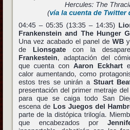
Hercules: The Thrac
(
vía la cuenta de Twitter
04:45 – 05:35 (13:35 – 14:35)
Lio
Frankenstein and The Hunger G
Una vez acabado el panel de
WB
de
Lionsgate
con la desapar
Frankestein
, adaptación del cóm
que cuenta con
Aaron Eckhart
calor aumentando, como protagonis
estos tres se unirán a
Stuart Beat
presentación del primer metraje del 
para que se caiga todo San Die
escena de
Los Juegos del Hambre
parte de la distópica trilogía. Miem
que encabezados por
Jenni