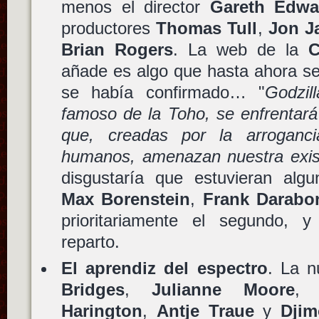
menos el director
Gareth Edwa
productores
Thomas Tull
,
Jon J
Brian Rogers
. La web de la
C
añade es algo que hasta ahora s
se había confirmado… "
Godzil
famoso de la Toho, se enfrentará 
que, creadas por la arroganci
humanos, amenazan nuestra exis
disgustaría que estuvieran algu
Max Borenstein
,
Frank Darabo
prioritariamente el segundo, 
reparto.
El aprendiz del espectro
. La n
Bridges
,
Julianne Moore
Harington
,
Antje Traue
y
Dji