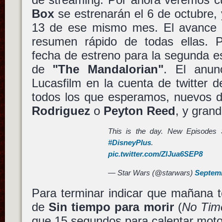
Box
se estrenarán el 6 de octubre,
13 de ese mismo mes. El avance 
resumen rápido de todas ellas. 
fecha de estreno para la segunda 
de
"The Mandalorian"
. El anun
Lucasfilm en la cuenta de twitter 
todos los que esperamos, nuevos 
Rodriguez
o
Peyton Reed
, y gran
This is the day. New Episodes 
#DisneyPlus
pic.twitter.com/ZlJua6SEP8
— Star Wars (@starwars)
Septemb
Para terminar indicar que mañana t
de
Sin tiempo para morir
(
No Tim
que 15 segundos para calentar mot