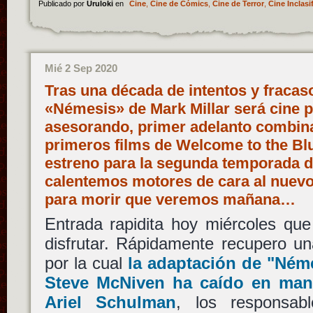
Publicado por
Uruloki
en
Cine
,
Cine de Cómics
,
Cine de Terror
,
Cine Inclasi
Mié 2 Sep 2020
Tras una década de intentos y fracas
«Némesis» de Mark Millar será cine p
asesorando, primer adelanto combina
primeros films de Welcome to the Bl
estreno para la segunda temporada d
calentemos motores de cara al nuevo 
para morir que veremos mañana…
Entrada rapidita hoy miércoles qu
disfrutar. Rápidamente recupero un
por la cual
la adaptación de
"Ném
Steve McNiven
ha caído en ma
Ariel Schulman
, los responsab