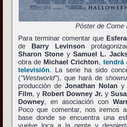
Póster de Come 
Para terminar comentar que
Esfera
de
Barry Levinson
protagoniz
Sharon Stone
y
Samuel L. Jack
obra de
Michael Crichton
,
tendrá 
televisión
. La serie ha sido con
(
"Westworld"
), que hará de
showru
producción de
Jonathan Nolan
Film
, y
Robert Downey Jr.
y
Susa
Downey
, en asociación con
Warn
Poco que comentar, nos iremos a
base donde se encuentra una esfe
vuelve loca a la gente y despier