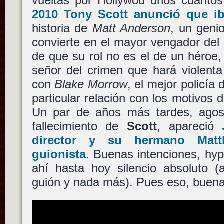
vueltas por Hollywod unos cuanto
2010
Tony Scott
anunció que iba
historia de
Matt Anderson
, un genio
convierte en el mayor vengador del
de que su rol no es el de un héroe, 
señor del crimen que hará violent
con
Blake Morrow
, el mejor policía
particular relación con los motivos 
Un par de años más tardes, agost
fallecimiento de
Scott
, apareció
director y su hermano
Mat
guionista
. Buenas intenciones, hy
ahí hasta hoy silencio absoluto (
guión y nada más). Pues eso, buena 