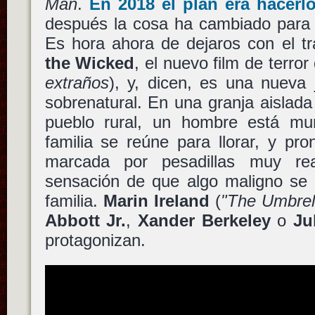
Man
.
En 2018 el plan era hacerl
después la cosa ha cambiado para s
Es hora ahora de dejaros con el tr
the Wicked
, el nuevo film de terro
extraños
), y, dicen, es una nueva 
sobrenatural. En una granja aislad
pueblo rural, un hombre está mu
familia se reúne para llorar, y pro
marcada por pesadillas muy re
sensación de que algo maligno se 
familia.
Marin Ireland
(
"The Umbrel
Abbott Jr.
,
Xander Berkeley
o
Ju
protagonizan.