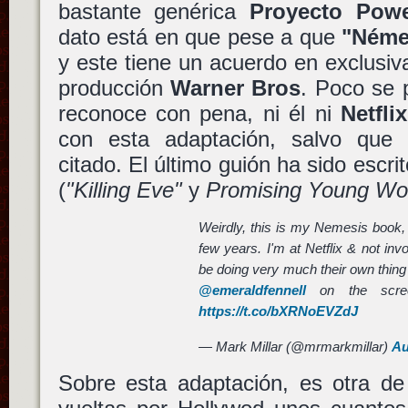
bastante genérica
Proyecto Pow
dato está en que pese a que
"Néme
y este tiene un acuerdo en exclusi
producción
Warner Bros
. Poco se
reconoce con pena, ni él ni
Netflix
con esta adaptación, salvo que
citado. El último guión ha sido escri
(
"Killing Eve"
y
Promising Young W
Weirdly, this is my Nemesis book, s
few years. I'm at Netflix & not inv
be doing very much their own thing 
@emeraldfennell
on the screen
https://t.co/bXRNoEVZdJ
— Mark Millar (@mrmarkmillar)
Au
Sobre esta adaptación, es otra de