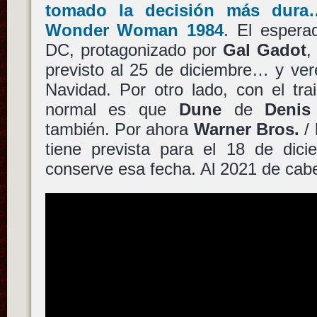
tomado la decisión más dura
Wonder Woman 1984
. El espera
DC, protagonizado por
Gal Gadot
,
previsto al 25 de diciembre… y ver
Navidad. Por otro lado, con el trail
normal es que
Dune
de
Denis
también. Por ahora
Warner Bros.
/
tiene prevista para el 18 de dic
conserve esa fecha. Al 2021 de cab