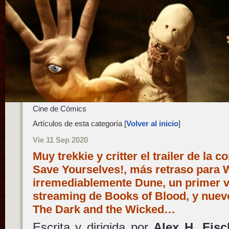
Cine de Cómics
Artículos de esta categoría [
Volver al inicio
]
Vie 11 Sep 2020
Muy trekkie y critter el trailer de la 
Save Yourselves!, más retraso para
irremediablemente Dune, un primer vi
streaming de Books of Blood, y nuevo
The Dark and the Wicked…
Escrita y dirigida por
Alex H. Fisc