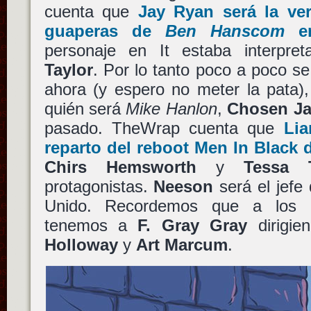
cuenta que
Jay Ryan
será la ve
guaperas de
Ben Hanscom
e
personaje en It estaba interpr
Taylor
. Por lo tanto poco a poco se
ahora (y espero no meter la pata)
quién será
Mike Hanlon
,
Chosen J
pasado. TheWrap cuenta que
Li
reparto del reboot
Men In Black
Chirs Hemsworth
y
Tessa 
protagonistas.
Neeson
será el jefe
Unido. Recordemos que a los 
tenemos a
F. Gray Gray
dirigie
Holloway
y
Art Marcum
.