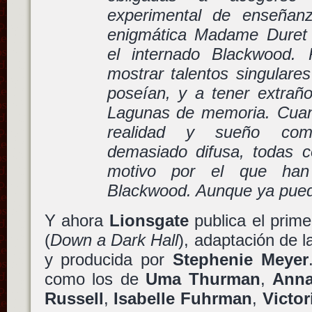
experimental de enseñanz
enigmática Madame Duret
el internado Blackwood.
mostrar talentos singulare
poseían, y a tener extraño
Lagunas de memoria. Cuand
realidad y sueño com
demasiado difusa, todas c
motivo por el que han
Blackwood. Aunque ya pued
Y ahora
Lionsgate
publica el prime
(
Down a Dark Hall
), adaptación de 
y producida por
Stephenie Meyer
como los de
Uma Thurman
,
Ann
Russell
,
Isabelle Fuhrman
,
Victor