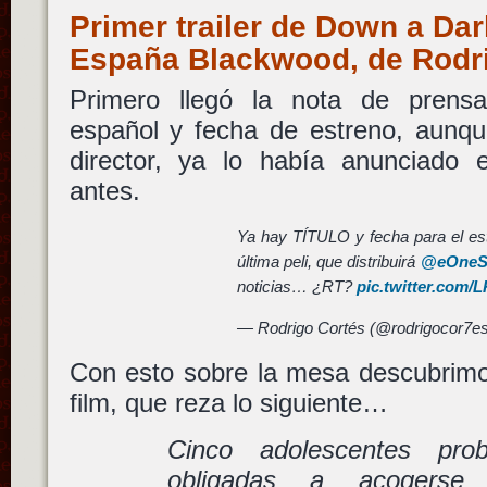
Primer trailer de Down a Dark
España Blackwood, de Rodr
Primero llegó la nota de prensa
español y fecha de estreno, aunq
director, ya lo había anunciado 
antes.
Ya hay TÍTULO y fecha para el es
última peli, que distribuirá
@eOneS
noticias… ¿RT?
pic.twitter.com
— Rodrigo Cortés (@rodrigocor7e
Con esto sobre la mesa descubrimos 
film, que reza lo siguiente…
Cinco adolescentes pro
obligadas a acogers