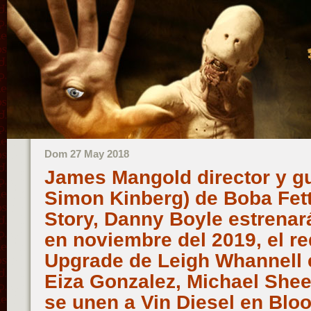
Dom 27 May 2018
James Mangold director y gu
Simon Kinberg) de Boba Fett
Story, Danny Boyle estrena
en noviembre del 2019, el re
Upgrade de Leigh Whannell e
Eiza Gonzalez, Michael Sh
se unen a Vin Diesel en Bl