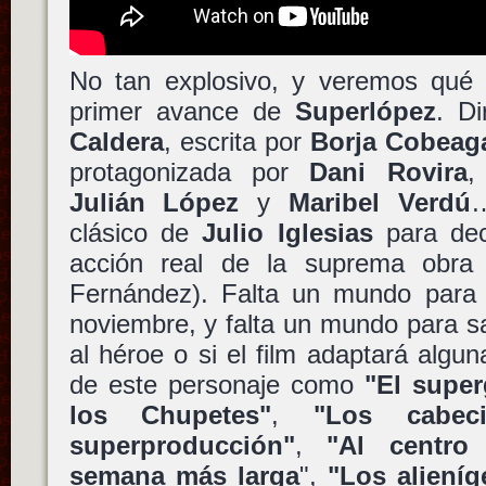
No tan explosivo, y veremos qué 
primer avance de
Superlópez
. Di
Caldera
, escrita por
Borja Cobeag
protagonizada por
Dani Rovira
Julián López
y
Maribel Verdú
…
clásico de
Julio Iglesias
para dec
acción real de la suprema obr
Fernández). Falta un mundo para s
noviembre, y falta un mundo para 
al héroe o si el film adaptará algun
de este personaje como
"El supe
los Chupetes"
,
"Los cabeci
superproducción"
,
"Al centro
semana más larga
",
"Los alieníg