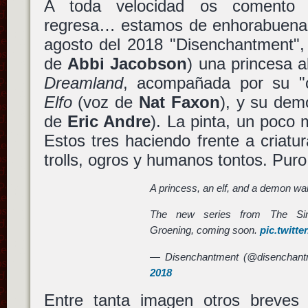
A toda velocidad os coment
regresa… estamos de enhorabuen
agosto del 2018 "Disenchantment",
de
Abbi Jacobson
) una princesa a
Dreamland
, acompañada por su "
Elfo
(voz de
Nat Faxon
), y su dem
de
Eric Andre
). La pinta, un poco 
Estos tres haciendo frente a criatu
trolls, ogros y humanos tontos. Pur
A princess, an elf, and a demon wa
The new series from The Sim
Groening, coming soon.
pic.twitt
— Disenchantment (@disenchan
2018
Entre tanta imagen otros breves 