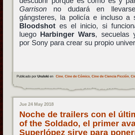
descubrir porqué es como es y par
Garrison
no dudará en llevarse
gángsteres, la policía e incluso a
Bloodshot
es el inicio, si funcio
luego
Harbinger Wars
, secuelas 
por Sony para crear su propio unive
Publicado por
Uruloki
en
Cine
,
Cine de Cómics
,
Cine de Ciencia Ficción
,
Ci
Jue 24 May 2018
Noche de trailers con el últ
of the Soldado, el primer av
Superlópez sirve para poner