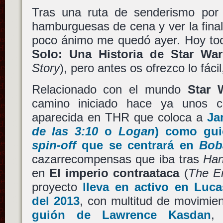
Tras una ruta de senderismo por
hamburguesas de cena y ver la fina
poco ánimo me quedó ayer. Hoy toc
Solo: Una Historia de Star War
Story
), pero antes os ofrezco lo fácil
Relacionado con el mundo
Star 
camino iniciado hace ya unos 
aparecida en THR que coloca a
Ja
de las 3:10
o
Logan
) como guio
spin-off
que se centrará en
Bob
cazarrecompensas que iba tras
Han
en
El imperio contraataca
(
The Em
proyecto
lleva en activo en
Luca
del 2013
, con multitud de movimi
guión de
Lawrence Kasdan