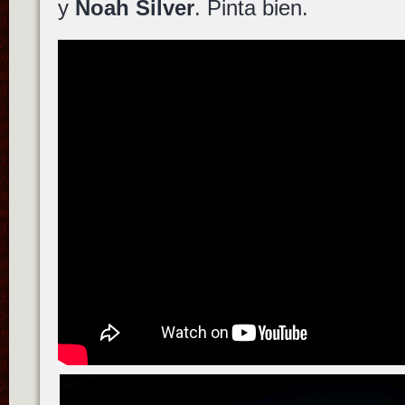
y
Noah Silver
. Pinta bien.