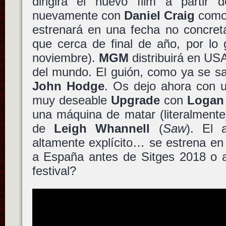
dirigirá el nuevo film a partir 
nuevamente con
Daniel Craig
como 
estrenará en una fecha no concret
que cerca de final de año, por lo 
noviembre).
MGM
distribuirá en US
del mundo. El guión, como ya se s
John Hodge
. Os dejo ahora con u
muy deseable
Upgrade
con
Logan 
una máquina de matar (literalmente
de
Leigh Whannell
(
Saw
). El 
altamente explícito… se estrena en
a España antes de Sitges 2018 o a
festival?