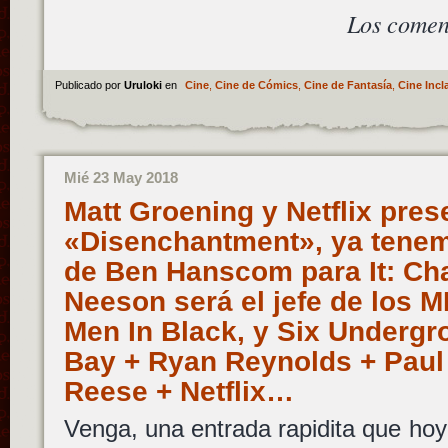
Los comen
Publicado por
Uruloki
en
Cine
,
Cine de Cómics
,
Cine de Fantasía
,
Cine Incl
Mié 23 May 2018
Matt Groening y Netflix pres
«Disenchantment», ya tenem
de Ben Hanscom para It: Cha
Neeson será el jefe de los M
Men In Black, y Six Undergr
Bay + Ryan Reynolds + Paul
Reese + Netflix…
Venga, una entrada rapidita que hoy 