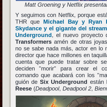
Matt Groening y Netflix present
Y seguimos con Netflix, porque está
THR que
Michael Bay
y
Ryan 
Skydance
y el gigante del strea
Underground
, el nuevo proyecto 
Transformers
amén de otras joyas
no se sabe nada más, actor en lo m
director que hace millones en taquil
cuenta que puede tratar sobre sei
deciden "morir" para crear el c
comando que acabará con los "malo
guión de
Six Underground
están
Reese
(
Deadpool
,
Deadpool 2
,
Bien