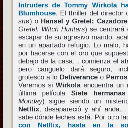
Intruders
de
Tommy Wirkola
ha
Blumhouse
. El thriller del director
snø
) o
Hansel y Gretel: Cazadore
Gretel: Witch Hunters
) se centrará
escapar de su agresivo marido, aca
en un apartado refugio. Lo malo, h
por hacerse con el oro que supues
debajo de la casa… comienza el ata
pero canguelo dará seguro, in
grotesco a lo
Deliverance
o
Perros
Veremos si
Wirkola
encuentra un 
última película
Siete hermanas
Monday
) sigue siendo un misteri
Netflix
, desapareció y ahí anda…
sabe dónde leches está. Por otro l
con
Netflix
, hasta en la so