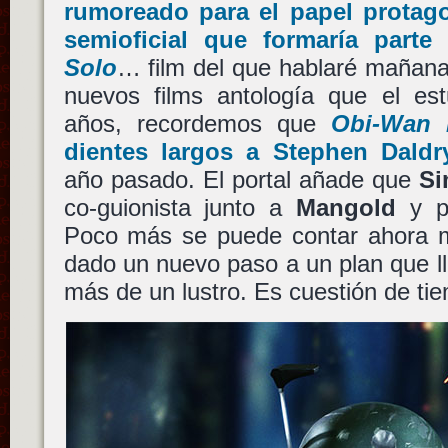
rumoreado para el papel protago
semioficial que formaría parte
Solo
… film del que hablaré mañana
nuevos films antología que el e
años, recordemos que
Obi-Wan 
dientes largos a
Stephen Daldr
año pasado. El portal añade que
Si
co-guionista junto a
Mangold
y pr
Poco más se puede contar ahora 
dado un nuevo paso a un plan que l
más de un lustro. Es cuestión de ti