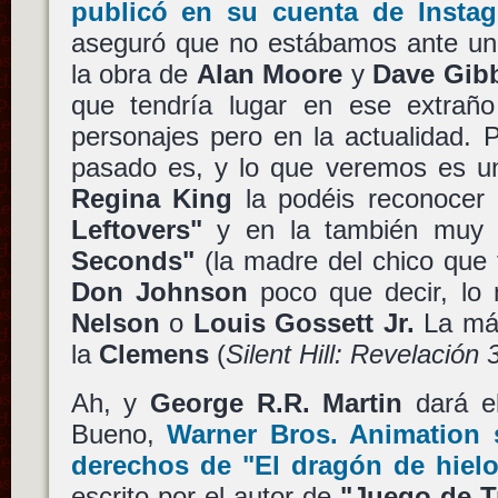
publicó en su cuenta de Insta
aseguró que no estábamos ante un
la obra de
Alan Moore
y
Dave Gib
que tendría lugar en ese extrañ
personajes pero en la actualidad. P
pasado es, y lo que veremos es un
Regina King
la podéis reconocer 
Leftovers"
y en la también muy
Seconds"
(la madre del chico que f
Don Johnson
poco que decir, l
Nelson
o
Louis Gossett Jr.
La más
la
Clemens
(
Silent Hill: Revelación 
Ah, y
George R.R. Martin
dará el
Bueno,
Warner Bros. Animation
s
derechos de
"El dragón de hielo
escrito por el autor de
"Juego de T