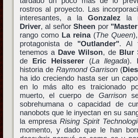
tardado un poco más de lo prev
rostros al proyecto. Las incorpora
interesantes, a la
Gonzalez
la r
Driver
, al señor
Sheen
por
"Master
rango como
La reina
(
The Queen
)
protagonista de
"Outlander"
. Al 
tenemos a
Dave Wilson
, de
Blur 
de
Eric Heisserer
(
La llegada
).
historia de
Raymond Garrison
(
Dies
ha ido creciendo hasta ser un cap
en lo más alto es traicionado p
muerto, el cuerpo de
Garrison
se
sobrehumana o capacidad de cur
nanobots que le inyectan en su san
la empresa
Rising Spirit Technolog
momento, y dado que le han borr