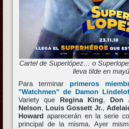
Cartel de Superlópez… o Superlope
lleva tilde en may
Para terminar
primeros miembr
"Watchmen"
de
Damon Lindelo
Variety que
Regina King
,
Don 
Nelson
,
Louis Gossett Jr.
,
Adelai
Howard
aparecerán en la serie c
principal de la misma. Ayer mi