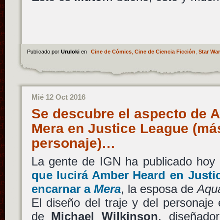
Publicado por
Uruloki
en
Cine de Cómics
,
Cine de Ciencia Ficción
,
Star Wa
Mié 12 Oct 2016
Se descubre el aspecto de
Mera en Justice League (más
personaje)…
La gente de IGN ha publicado hoy 
que lucirá
Amber Heard
en
Justi
encarnar a
Mera
, la esposa de
Aqu
El diseño del traje y del personaje
de
Michael Wilkinson
, diseñado