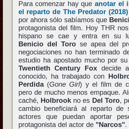
Para comenzar hay que
anotar el
el reparto de
The Predator
(2018
por ahora sólo sabíamos que
Benic
protagonista del film. Hoy THR nos
hispano se cae y entra en su 
Benicio del Toro
se apea del pro
negociaciones no han terminado de
estudio ha apostado mucho por su 
Twentieth Century Fox
decide ap
conocido, ha trabajado con
Holbr
Perdida
(
Gone Girl
) y el film de 
pero de mucho menos empaque. Algo
caché,
Holbrook
no es
Del Toro
, p
cambio beneficiará al reparto de 
actores que puedan aportar pes
protagonista del actor de
"Narcos"
.