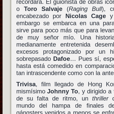
recordará. El guionista de obras i
o
Toro Salvaje
(
Raging Bull
), 
encabezado por
Nicolas Cage
embargo se embarca en una para
sirve para poco más que para levan
de muy señor mío. Una historia
medianamente entretenida dese
excesos protagonizado por un hi
sobrepasado
Dafoe
… Pues sí, espe
hasta está comedido en comparación
tan intrascendente como con la anter
Trivisa
, film llegado de Hong Ko
mismísimo
Johnny To
, y dirigido 
de su falta de ritmo, un
thriller
c
mundo del hampa de finales de
gángsters venidos a menos se enfre