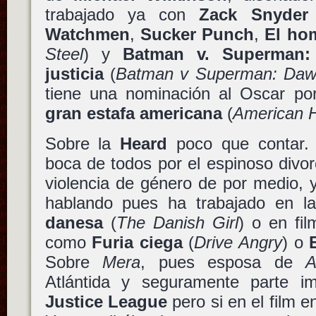
trabajado ya con
Zack Snyder
Watchmen
,
Sucker Punch
,
El ho
Steel
) y
Batman v. Superman:
justicia
(
Batman v Superman: Dawn
tiene una nominación al Oscar p
gran estafa americana
(
American H
Sobre la
Heard
poco que contar.
boca de todos por el espinoso divo
violencia de género de por medio, 
hablando pues ha trabajado en l
danesa
(
The Danish Girl
) o en fi
como
Furia ciega
(
Drive Angry
) o
Sobre
Mera
, pues esposa de
A
Atlántida y seguramente parte i
Justice League
pero si en el film e