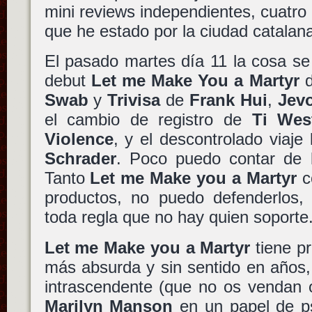
mini reviews independientes, cuatro
que he estado por la ciudad catalana 
El pasado martes día 11 la cosa se r
debut
Let me Make You a Martyr
Swab
y
Trivisa
de
Frank Hui
,
Jev
el cambio de registro de
Ti Wes
Violence
, y el descontrolado viaje
Schrader
. Poco puedo contar de l
Tanto
Let me Make you a Martyr
c
productos, no puedo defenderlos, 
toda regla que no hay quien soporte
Let me Make you a Martyr
tiene pr
más absurda y sin sentido en años
intrascendente (que no os vendan o
Marilyn Manson
en un papel de ps