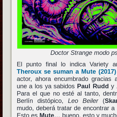
Doctor Strange modo ps
El punto final lo indica Variety
Theroux
se suman a
Mute
(2017)
actor, ahora encumbrado gracias
une a los ya sabidos
Paul Rudd
y
Para el que no esté al tanto, den
Berlín distópico,
Leo Beiler
(
Ska
mudo, deberá tratar de encontrar a
Esto es
Mute
… bueno, esto y much