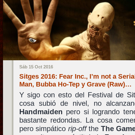
Sáb 15 Oct 2016
Sitges 2016: Fear Inc., I’m not a Seri
Man, Bubba Ho-Tep y Grave (Raw)…
Y sigo con esto del Festival de Si
cosa subió de nivel, no alcanza
Handmaiden
pero si logrando tene
bastante redondas. La cosa come
pero simpático
rip-off
the
The Gam