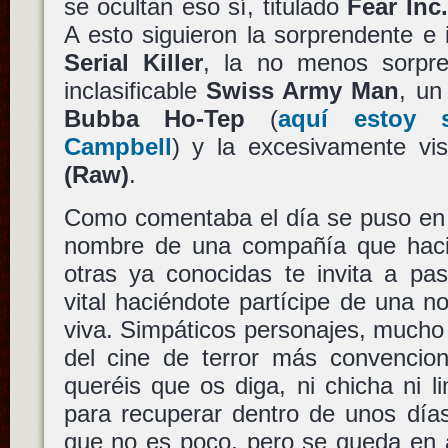
se ocultan eso sí, titulado
Fear Inc.
A esto siguieron la sorprendente e 
Serial Killer
, la no menos sorpr
inclasificable
Swiss Army Man
, un
Bubba Ho-Tep
(
aquí estoy
Campbell
) y la excesivamente vi
(Raw)
.
Como comentaba el día se puso e
nombre de una compañía que haci
otras ya conocidas te invita a pas
vital haciéndote partícipe de una n
viva. Simpáticos personajes, mucho 
del cine de terror más convencion
queréis que os diga, ni chicha ni l
para recuperar dentro de unos día
que no es poco, pero se queda en 