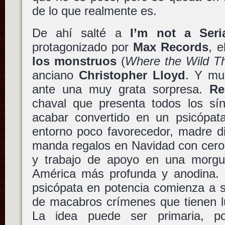
de lo que realmente es.
De ahí salté a
I’m not a Seria
protagonizado por
Max Records
, 
los monstruos
(
Where the Wild Th
anciano
Christopher Lloyd
. Y mu
ante una muy grata sorpresa.
Re
chaval que presenta todos los s
acabar convertido en un psicópa
entorno poco favorecedor, madre di
manda regalos en Navidad con cero 
y trabajo de apoyo en una morgu
América más profunda y anodina. E
psicópata en potencia comienza a s
de macabros crímenes que tienen l
La idea puede ser primaria, po