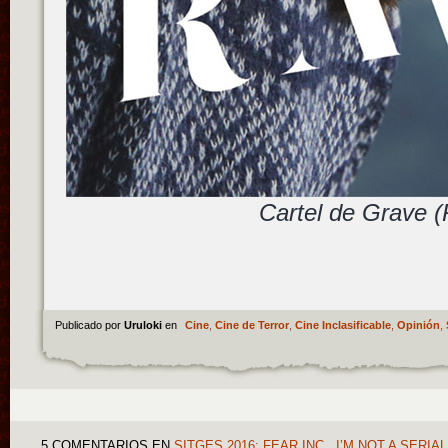
Cartel de Grave 
Publicado por
Uruloki
en
Cine
,
Cine de Terror
,
Cine Inclasificable
,
Opinión
,
5 COMENTARIOS
EN
SITGES 2016: FEAR INC., I’M NOT A SERI