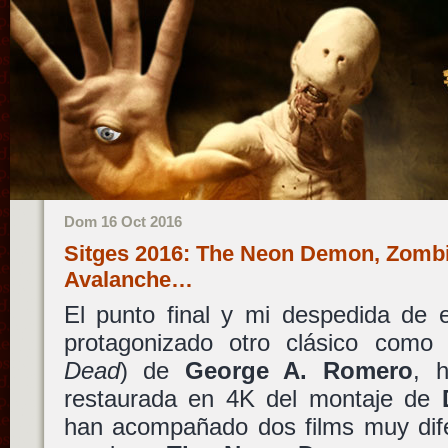
Dom 16 Oct 2016
Sitges 2016: The Neon Demon, Zombi
Avalanche…
El punto final y mi despedida de 
protagonizado otro clásico com
Dead
) de
George A. Romero
, 
restaurada en 4K del montaje de
han acompañado dos films muy dife