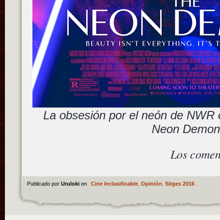
La obsesión por el neón de NWR 
Neon Demon
Los comen
Publicado por
Uruloki
en
Cine Inclasificable
,
Opinión
,
Sitges 2016
.