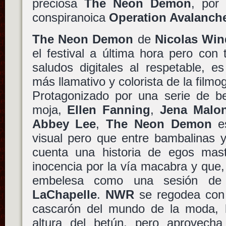
preciosa
The Neon Demon
, por 
conspiranoica
Operation Avalanch
The Neon Demon
de
Nicolas Win
el festival a última hora pero con
saludos digitales al respetable, e
más llamativo y colorista de la filmo
Protagonizado por una serie de b
moja,
Ellen Fanning
,
Jena Malo
Abbey Lee
,
The Neon Demon
es
visual pero que entre bambalinas y
cuenta una historia de egos mast
inocencia por la vía macabra y que, 
embelesa como una sesión de
LaChapelle
.
NWR
se regodea con d
cascarón del mundo de la moda, lo
altura del betún, pero aprovech