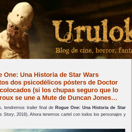
e One: Una Historia de Star Wars
stos dos psicodélicos pósters de Doctor
colocados (si los chupas seguro que lo
Theroux se une a Mute de Duncan Jones…
 tendremos trailer final de
Rogue One: Una Historia de Star
s Story
, 2016). Ahora tenemos cartel con todos los personajes y