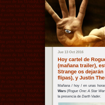
Jue 13 Oct 2016
Hoy cartel de Rogu
(mañana trailer), e
Strange os dejarán 
flipas), y Justin 
Mañana / hoy / en unas horas,
Wars
(
Rogue One: A Star War
la presencia de
Darth Vader
.