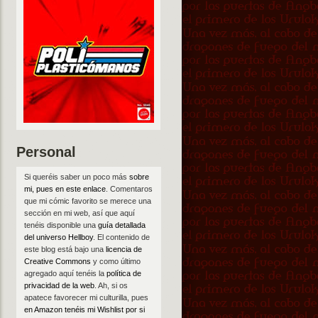
Personal
Si queréis saber un poco más
sobre
mi, pues en este enlace
. Comentaros
que mi cómic favorito se merece una
sección en mi web, así que aquí
tenéis disponible una
guía detallada
del universo Hellboy
. El contenido de
este blog está bajo una
licencia de
Creative Commons
y como último
agregado aquí tenéis la
política de
privacidad de la web
. Ah, si os
apatece favorecer mi culturilla, pues
en Amazon tenéis mi Wishlist por si