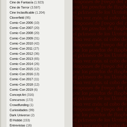
Cine de Fantasía
(1.923)
Cine de Terror
(3.597)
Cine Inclasificable
(1.204)
Cloverfield
(95)
Comic-Con 2006
(10)
Comic-Con 2007
(20)
Comic-Con 2008
(20)
Comic-Con 2009
(31)
Comic-Con 2010
(42)
Comic-Con 2011
(27)
Comic-Con 2012
(36)
Comic-Con 2013
(65)
Comic-Con 2014
(26)
Comic-Con 2015
(12)
Comic-Con 2016
(13)
Comic-Con 2017
(11)
Comic-Con 2018
(12)
Comic-Con 2019
(6)
Concept Art
(316)
Concursos
(172)
Crowdfunding
(1)
Curiosidades
(99)
Dark Universe
(2)
El Hobbit
(153)
Entrevistas
(16)