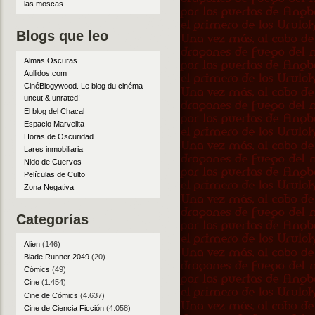
las moscas
.
Blogs que leo
Almas Oscuras
Aullidos.com
CinéBlogywood. Le blog du cinéma
uncut & unrated!
El blog del Chacal
Espacio Marvelita
Horas de Oscuridad
Lares inmobiliaria
Nido de Cuervos
Películas de Culto
Zona Negativa
Categorías
Alien
(146)
Blade Runner 2049
(20)
Cómics
(49)
Cine
(1.454)
Cine de Cómics
(4.637)
Cine de Ciencia Ficción
(4.058)