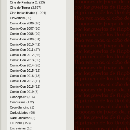
Cine de Fantasía
(1.923)
Cine de Terror
(3.597)
Cine Inclasificable
(1.204)
Cloverfield
(95)
Comic-Con 2006
(10)
Comic-Con 2007
(20)
Comic-Con 2008
(20)
Comic-Con 2009
(31)
Comic-Con 2010
(42)
Comic-Con 2011
(27)
Comic-Con 2012
(36)
Comic-Con 2013
(65)
Comic-Con 2014
(26)
Comic-Con 2015
(12)
Comic-Con 2016
(13)
Comic-Con 2017
(11)
Comic-Con 2018
(12)
Comic-Con 2019
(6)
Concept Art
(316)
Concursos
(172)
Crowdfunding
(1)
Curiosidades
(99)
Dark Universe
(2)
El Hobbit
(153)
Entrevistas
(16)