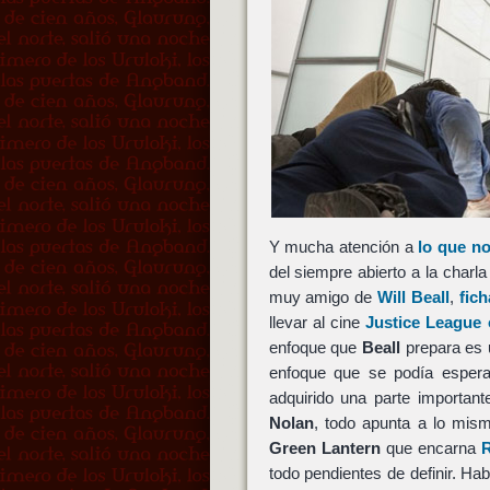
Y mucha atención a
lo que n
del siempre abierto a la charl
muy amigo de
Will Beall
,
fich
llevar al cine
Justice League 
enfoque que
Beall
prepara es u
enfoque que se podía esper
adquirido una parte importan
Nolan
, todo apunta a lo mis
Green Lantern
que encarna
todo pendientes de definir. Ha