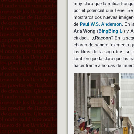
muy claro que la mítica franqu
por el potencial que tiene. 
mostraros dos nuevas imáge
de
Paul W.S. Anderson
. En 
Ada Wong
(
BingBing Li
) y
A
ciudad… ¿
Racoon
? En la seg
charco de sangre, elemento q
los films de la saga tras s
también queda claro que los tra
hacer frente a hordas de muert