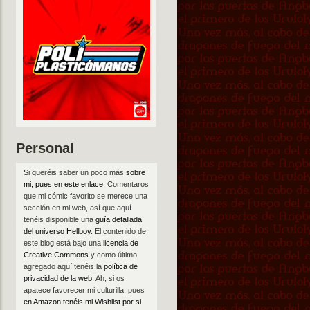
Personal
Si queréis saber un poco más
sobre
mi, pues en este enlace
. Comentaros
que mi cómic favorito se merece una
sección en mi web, así que aquí
tenéis disponible una
guía detallada
del universo Hellboy
. El contenido de
este blog está bajo una
licencia de
Creative Commons
y como último
agregado aquí tenéis la
política de
privacidad de la web
. Ah, si os
apatece favorecer mi culturilla, pues
en Amazon tenéis mi Wishlist por si