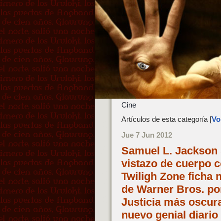
Cine
Artículos de esta categoría [
Vol
Jue 7 Jun 2012
Samuel L. Jackson 
vistazo de cuerpo 
Twiligh Zone ficha 
de Warner Bros. por
Justicia más oscur
nuevo genial diario