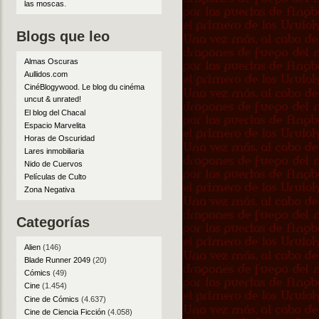
las moscas
.
Blogs que leo
Almas Oscuras
Aullidos.com
CinéBlogywood. Le blog du cinéma
uncut & unrated!
El blog del Chacal
Espacio Marvelita
Horas de Oscuridad
Lares inmobiliaria
Nido de Cuervos
Películas de Culto
Zona Negativa
Categorías
Alien
(146)
Blade Runner 2049
(20)
Cómics
(49)
Cine
(1.454)
Cine de Cómics
(4.637)
Cine de Ciencia Ficción
(4.058)