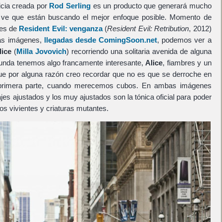
icia creada por
Rod Serling
es un producto que generará mucho
Se ve que están buscando el mejor enfoque posible. Momento de
nes de
Resident Evil: venganza
(
Resident Evil: Retribution
, 2012)
las imágenes,
llegadas desde ComingSoon.net
, podemos ver a
lice
(
Milla Jovovich
) recorriendo una solitaria avenida de alguna
unda tenemos algo francamente interesante,
Alice
, fiambres y un
ue por alguna razón creo recordar que no es que se derroche en
u primera parte, cuando merecemos cubos. En ambas imágenes
jes ajustados y los muy ajustados son la tónica oficial para poder
os vivientes y criaturas mutantes.