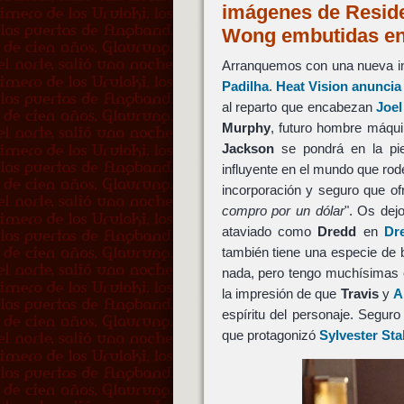
imágenes de Reside
Wong embutidas e
Arranquemos con una nueva in
Padilha
.
Heat Vision anuncia 
al reparto que encabezan
Joe
Murphy
, futuro hombre máqu
Jackson
se pondrá en la pi
influyente en el mundo que ro
incorporación y seguro que of
compro por un dólar
". Os dej
ataviado como
Dredd
en
Dr
también tiene una especie de 
nada, pero tengo muchísimas 
la impresión de que
Travis
y
A
espíritu del personaje. Segur
que protagonizó
Sylvester Sta