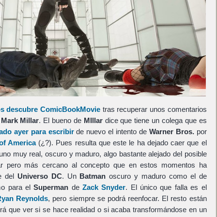
os descubre ComicBookMovie
tras recuperar unos comentarios
a
Mark Millar
. El bueno de
MIllar
dice que tiene un colega que es
ado ayer para escribir
de nuevo el intento de
Warner Bros.
por
of America
(¿?). Pues resulta que este le ha dejado caer que el
no muy real, oscuro y maduro, algo bastante alejado del posible
ar pero más cercano al concepto que en estos momentos ha
te del
Universo DC
. Un
Batman
oscuro y maduro como el de
mo para el
Superman
de
Zack Snyder
. El único que falla es el
Ryan Reynolds
, pero siempre se podrá reenfocar. El resto están
brá que ver si se hace realidad o si acaba transformándose en un