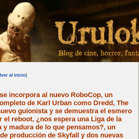
ver al inicio
]
se incorpora al nuevo RoboCop, un
completo de Karl Urban como Dredd, The
nuevo guionista y se demuestra el esmero
 el reboot, ¿nos espera una Liga de la
a y madura de lo que pensamos?, un
 de producción de Skyfall y dos nuevas