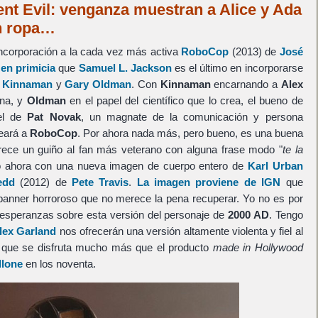
nt Evil: venganza muestran a Alice y Ada
n ropa…
corporación a la cada vez más activa
RoboCop
(2013) de
José
en primicia
que
Samuel L. Jackson
es el último en incorporarse
l Kinnaman
y
Gary Oldman
. Con
Kinnaman
encarnando a
Alex
ina, y
Oldman
en el papel del científico que lo crea, el bueno de
el de
Pat Novak
, un magnate de la comunicación y persona
deará a
RoboCop
. Por ahora nada más, pero bueno, es una buena
rece un guiño al fan más veterano con alguna frase modo "
te la
o ahora con una nueva imagen de cuerpo entero de
Karl Urban
edd
(2012) de
Pete Travis
.
La imagen proviene de IGN
que
banner horroroso que no merece la pena recuperar. Yo no es por
esperanzas sobre esta versión del personaje de
2000 AD
. Tengo
lex Garland
nos ofrecerán una versión altamente violenta y fiel al
o que se disfruta mucho más que el producto
made in Hollywood
llone
en los noventa.