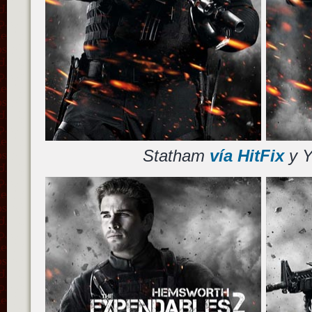
Statham
vía HitFix
y 