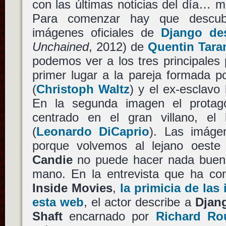
con las últimas noticias del día… 
Para comenzar hay que descubr
imágenes oficiales de
Django de
Unchained
, 2012) de
Quentin Tara
podemos ver a los tres principales 
primer lugar a la pareja formada p
(
Christoph Waltz
) y el ex-esclavo
En la segunda imagen el protag
centrado en el gran villano, el
(
Leonardo DiCaprio
). Las imáge
porque volvemos al lejano oeste
Candie
no puede hacer nada bueno 
mano. En la entrevista que ha c
Inside Movies
,
la primicia de las
esta web
, el actor describe a
Djan
Shaft
encarnado por
Richard Ro