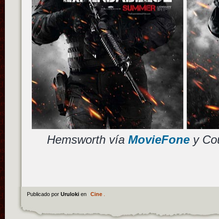
Hemsworth vía
MovieFone
y Co
Publicado por
Uruloki
en
Cine
.