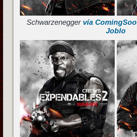
Schwarzenegger
vía ComingSoo
Joblo