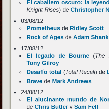
El caballero oscuro: la leyen
Knight Rises
) de
Christopher 
03/08/12
Prometheus
de
Ridley Scott
Rock of Ages
de
Adam Shan
17/08/12
El legado de Bourne
(
The 
Tony Gilroy
Desafío total
(
Total Recall
) de
Brave
de
Mark Andrews
24/08/12
El alucinante mundo de No
de
Chris Butler
y
Sam Fell