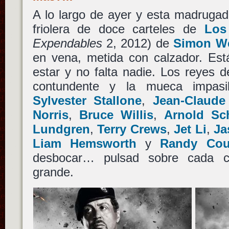
A lo largo de ayer y esta madrugada
friolera de doce carteles de
Los
Expendables
2, 2012) de
Simon W
en vena, metida con calzador. Est
estar y no falta nadie. Los reyes del
contundente y la mueca impasi
Sylvester Stallone
,
Jean-Claud
Norris
,
Bruce Willis
,
Arnold Sc
Lundgren
,
Terry Crews
,
Jet Li
,
Ja
Liam Hemsworth
y
Randy Cou
desbocar… pulsad sobre cada c
grande.