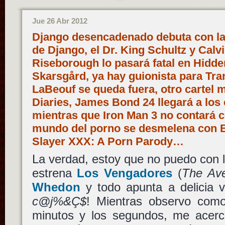
Jue 26 Abr 2012
Django desencadenado debuta con l
de Django, el Dr. King Schultz y Calv
Riseborough lo pasará fatal en Hidde
Skarsgård, ya hay guionista para Tra
LaBeouf se queda fuera, otro cartel
Diaries, James Bond 24 llegará a los 
mientras que Iron Man 3 no contará c
mundo del porno se desmelena con B
Slayer XXX: A Porn Parody…
La verdad, estoy que no puedo con
estrena
Los Vengadores
(
The Av
Whedon
y todo apunta a delicia v
c@j%&Ç$
! Mientras observo como
minutos y los segundos, me acerco