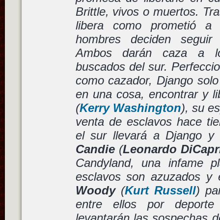
Brittle, vivos o muertos. Tra
libera como prometió a
hombres deciden seguir 
Ambos darán caza a lo
buscados del sur. Perfecci
como cazador, Django solo
en una cosa, encontrar y l
(
Kerry Washington
), su e
venta de esclavos hace tie
el sur llevará a Django 
Candie
(
Leonardo DiCapr
Candyland, una infame pl
esclavos son azuzados y 
Woody
(
Kurt Russell
) pa
entre ellos por deporte
levantarán las sospechas 