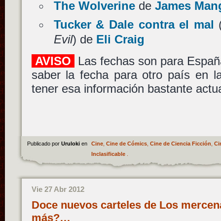
The Wolverine
de
James Man
Tucker & Dale contra el mal
Evil
) de
Eli Craig
AVISO
Las fechas son para España
saber la fecha para otro país en 
tener esa información bastante actua
Publicado por
Uruloki
en
Cine
,
Cine de Cómics
,
Cine de Ciencia Ficción
,
Ci
Inclasificable
.
Vie 27 Abr 2012
Doce nuevos carteles de Los mercena
más?…