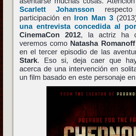
asentarse muchas cosas. Atención 
Scarlett Johansson
respecto
participación en
Iron Man 3
(2013
una entrevista concedida al po
CinemaCon 2012
, la actriz ha
veremos como
Natasha Romanoff
en el tercer episodio de las aventu
Stark
. Eso si, deja caer que ha
acerca de una intervención en soli
un film basado en este personaje 