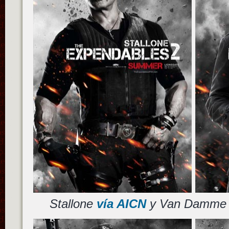
Stallone
vía AICN
y Van Damm