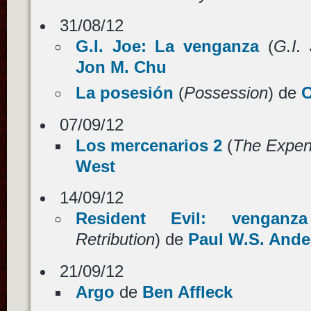
31/08/12
G.I. Joe: La venganza
(
G.I. 
Jon M. Chu
La posesión
(
Possession
) de
O
07/09/12
Los mercenarios 2
(
The Expen
West
14/09/12
Resident Evil: venganza
Retribution
) de
Paul W.S. And
21/09/12
Argo
de
Ben Affleck