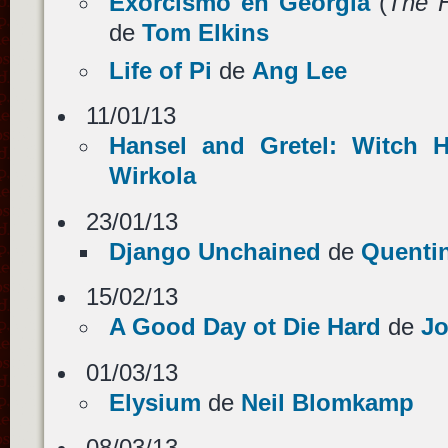
Exorcismo en Georgia
(
The H
de
Tom Elkins
Life of Pi
de
Ang Lee
11/01/13
Hansel and Gretel: Witch H
Wirkola
23/01/13
Django Unchained
de
Quentin
15/02/13
A Good Day ot Die Hard
de
J
01/03/13
Elysium
de
Neil Blomkamp
08/03/13