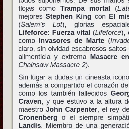
todos suponemos. De sus manos s
flojas como
Trampa mortal
(
Eat
mejores
Stephen King
con
El mi
(
Salem’s Lot
), glorias espacia
Lifeforce: Fuerza vital
(
Lifeforce
),
como
Invasores de Marte
(
Invad
claro, sin olvidad escabrosos salto
alimenticia y extrema
Masacre en
Chainsaw Massacre 2
).
Sin lugar a dudas un cineasta icon
además a compartido el corazón de 
como los también fallecidos
Geor
Craven
, y que estuvo a la altura 
maestro
John Carpenter
, el rey 
Cronenberg
o el siempre simpá
Landis
. Miembro de una generació