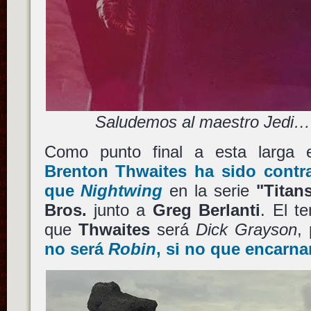
Saludemos al maestro Jedi…
Como punto final a esta larga 
Brenton Thwaites
ha sido contr
que
Nightwing
en la serie
"Titan
Bros.
junto a
Greg Berlanti
. El t
que
Thwaites
será
Dick Grayson
,
no será
Robin
, si no que encarna