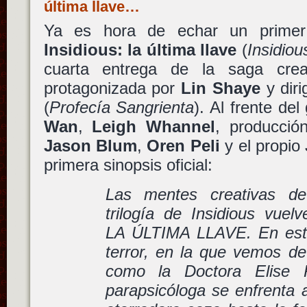
última llave…
Ya es hora de echar un primer v
Insidious: la última llave
(
Insidiou
cuarta entrega de la saga cr
protagonizada por
Lin Shaye
y diri
(
Profecía Sangrienta
). Al frente del
Wan
,
Leigh Whannel
, producció
Jason Blum
,
Oren Peli
y el propio
primera sinopsis oficial:
Las mentes creativas de
trilogía de Insidious vue
LA ÚLTIMA LLAVE. En esta
terror, en la que vemos d
como la Doctora Elise Ra
parapsicóloga se enfrenta 