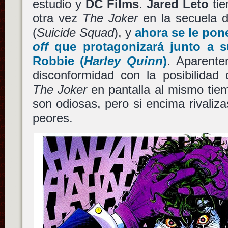
estudio y
DC Films
.
Jared Leto
tie
otra vez
The Joker
en la secuela 
(
Suicide Squad
), y
ahora se le pon
off
que protagonizará junto a
Robbie
(
Harley Quinn
)
. Aparent
disconformidad con la posibilidad
The Joker
en pantalla al mismo tie
son odiosas, pero si encima rivaliza
peores.