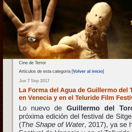
Cine de Terror
Artículos de esta categoría [
Volver al inicio
]
Jue 7 Sep 2017
La Forma del Agua de Guillermo del 
en Venecia y en el Teluride Film Fest
Lo nuevo de
Guillermo del Tor
próxima edición del festival de Sitg
(
The Shape of Water
, 2017), ya se 