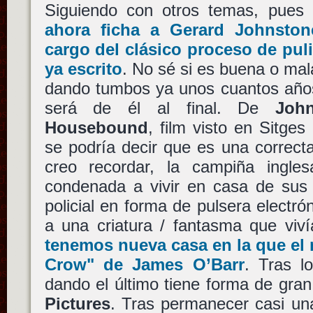
Siguiendo con otros temas, pues
ahora ficha a
Gerard Johnston
cargo del clásico proceso de puli
ya escrito
. No sé si es buena o mala
dando tumbos ya unos cuantos años
será de él al final. De
Joh
Housebound
, film visto en Sitge
se podría decir que es una correct
creo recordar, la campiña ingle
condenada a vivir en casa de sus 
policial en forma de pulsera electró
a una criatura / fantasma que viv
tenemos nueva casa en la que el
Crow"
de
James O’Barr
. Tras l
dando el último tiene forma de gr
Pictures
. Tras permanecer casi u