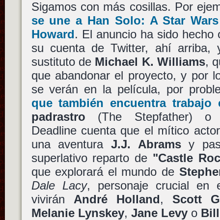
Sigamos con más cosillas. Por eje
se une a
Han Solo: A Star Wars
Howard
. El anuncio ha sido hecho of
su cuenta de Twitter, ahí arriba,
sustituto de
Michael K. Williams
, 
que abandonar el proyecto, y por l
se verán en la película, por pro
que también encuentra trabajo
padrastro
(The Stepfather) 
Deadline cuenta que el mítico act
una aventura
J.J. Abrams
y pasa
superlativo reparto de
"Castle Ro
que explorará el mundo de
Stephe
Dale Lacy
, personaje crucial en
vivirán
André Holland
,
Scott G
Melanie Lynskey
,
Jane Levy
o
Bil