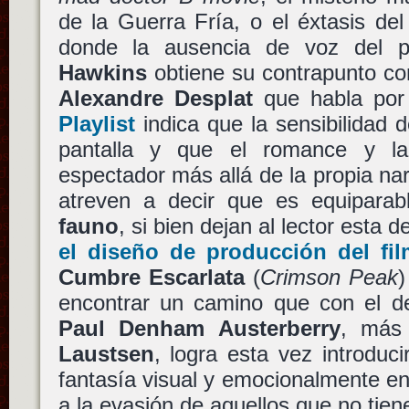
de la Guerra Fría, o el éxtasis de
donde la ausencia de voz del 
Hawkins
obtiene su contrapunto c
Alexandre Desplat
que habla por 
Playlist
indica que la sensibilidad 
pantalla y que el romance y la
espectador más allá de la propia nar
atreven a decir que es equipara
fauno
, si bien dejan al lector esta d
el diseño de producción del fil
Cumbre Escarlata
(
Crimson Peak
)
encontrar un camino que con el de
Paul Denham Austerberry
, más 
Laustsen
, logra esta vez introduc
fantasía visual y emocionalmente e
a la evasión de aquellos que no tien