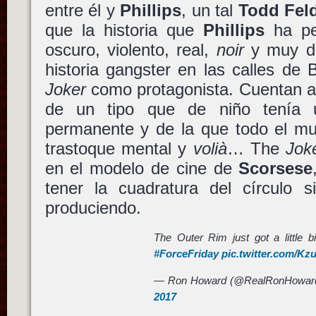
entre él y
Phillips
, un tal
Todd Fel
que la historia que
Phillips
ha pe
oscuro, violento, real,
noir
y muy di
historia gangster en las calles de
Joker
como protagonista. Cuentan al
de un tipo que de niño tenía 
permanente y de la que todo el mu
trastoque mental y
volià
… The
Jok
en el modelo de cine de
Scorsese
tener la cuadratura del círculo 
produciendo.
The Outer Rim just got a little b
#ForceFriday
pic.twitter.com/K
— Ron Howard (@RealRonHowar
2017