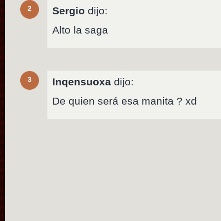
2
Sergio
dijo:
Alto la saga
3
Inqensuoxa
dijo:
De quien será esa manita ? xd