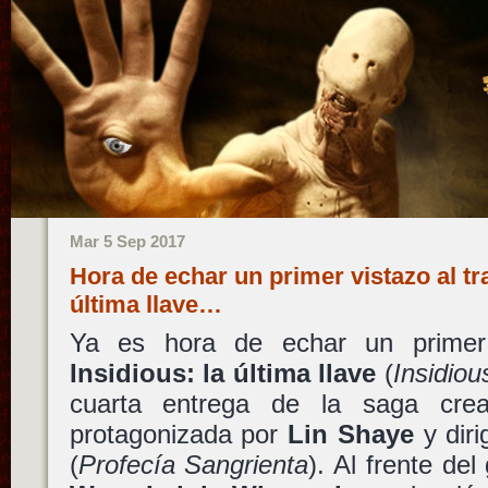
Mar 5 Sep 2017
Hora de echar un primer vistazo al tra
última llave…
Ya es hora de echar un primer v
Insidious: la última llave
(
Insidiou
cuarta entrega de la saga cr
protagonizada por
Lin Shaye
y diri
(
Profecía Sangrienta
). Al frente del