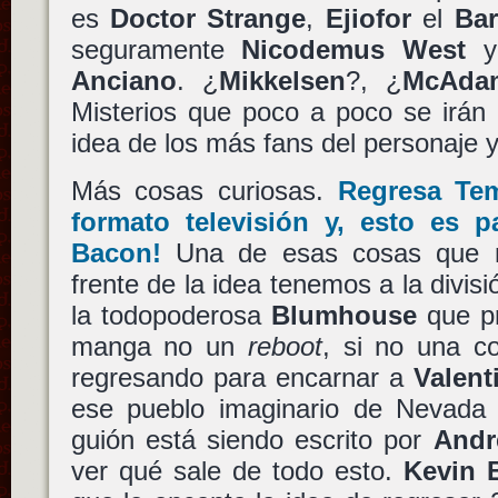
es
Doctor Strange
,
Ejiofor
el
Ba
seguramente
Nicodemus West
y
Anciano
. ¿
Mikkelsen
?, ¿
McAda
Misterios que poco a poco se irán
idea de los más fans del personaje 
Más cosas curiosas.
Regresa
Te
formato televisión y, esto es 
Bacon
!
Una de esas cosas que n
frente de la idea tenemos a la divis
la todopoderosa
Blumhouse
que pr
manga no un
reboot
, si no una c
regresando para encarnar a
Valent
ese pueblo imaginario de Nevada l
guión está siendo escrito por
Andr
ver qué sale de todo esto.
Kevin 