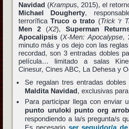
Navidad
(
Krampus
, 2015), el retorn
Michael Dougherty
, responsab
terrorífica
Truco o trato
(
Trick ‘r T
Men 2
(
X2
),
Superman Return
Apocalipsis
(
X-Men: Apocalypse
,
minuto más y os dejo con las reglas 
recordad, son 3 entradas dobles par
película… limitado a salas Kine
Cinesur, Cines ABC, La Dehesa y O
Se regalan tres entradas dobles
Maldita Navidad
, exclusivas par
Para participar llega con enviar
punto uruloki punto org arro
respondiendo a la/s pregunta/s q
Es necesario
ser seguidor/a de