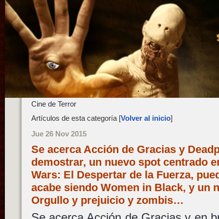
Cine de Terror
Artículos de esta categoría [
Volver al inicio
]
Jue 26 Nov 2015
Se acerca Acción de Gracias y Deadpo
demostrar, un nuevo spot centrado en
Wars: El Despertar de la Fuerza, pue
acabe siendo Women in Black, y un nu
Orgullo y prejuicio y zombis…
Se acerca Acción de Gracias y en b