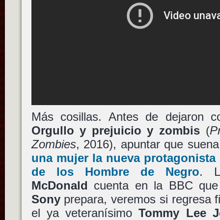
Más cosillas. Antes de dejaron co
Orgullo y prejuicio y zombis
(
P
Zombies
, 2016), apuntar que suen
una mujer la nueva protagonista 
de los Hombre de Negro
. 
McDonald
cuenta en la BBC que e
Sony
prepara, veremos si regresa 
el ya veteranísimo
Tommy Lee J