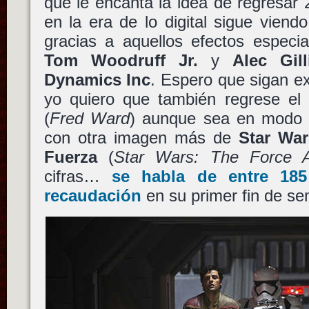
que le encanta la idea de regresar
en la era de lo digital sigue viend
gracias a aquellos efectos especi
Tom Woodruff Jr.
y
Alec Gill
Dynamics Inc
. Espero que sigan ex
yo quiero que también regrese el
(
Fred Ward
) aunque sea en modo 
con otra imagen más de
Star War
Fuerza
(
Star Wars: The Force 
cifras…
se habla de entre 185
recaudación
en su primer fin de s