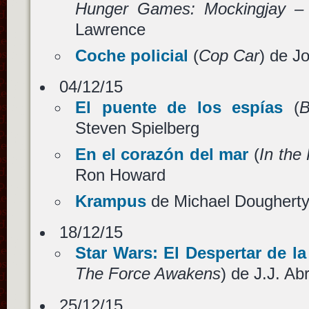
Hunger Games: Mockingjay –
Lawrence
Coche policial
(
Cop Car
) de J
04/12/15
El puente de los espías
(
B
Steven Spielberg
En el corazón del mar
(
In the
Ron Howard
Krampus
de Michael Doughert
18/12/15
Star Wars: El Despertar de la
The Force Awakens
) de J.J. A
25/12/15