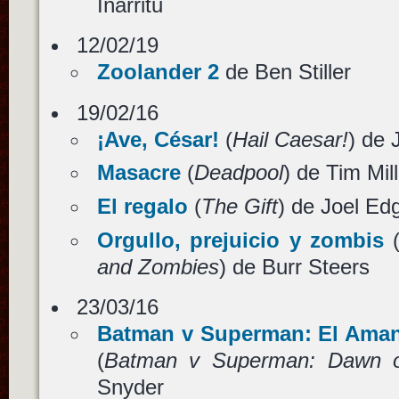
Iñárritu
12/02/19
Zoolander 2
de Ben Stiller
19/02/16
¡Ave, César!
(
Hail Caesar!
) de 
Masacre
(
Deadpool
) de Tim Mill
El regalo
(
The Gift
) de Joel Ed
Orgullo, prejuicio y zombis
and Zombies
) de Burr Steers
23/03/16
Batman v Superman: El Amane
(
Batman v Superman: Dawn of
Snyder