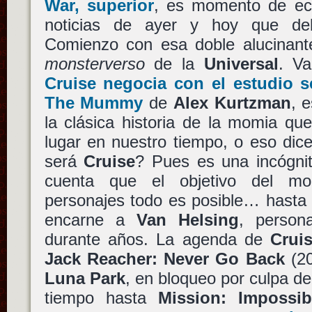
War
, superior
, es momento de ech
noticias de ayer y hoy que de
Comienzo con esa doble alucinante
monsterverso
de la
Universal
. V
Cruise
negocia con el estudio se
The Mummy
de
Alex Kurtzman
, 
la clásica historia de la momia qu
lugar en nuestro tiempo, o eso dic
será
Cruise
? Pues es una incógni
cuenta que el objetivo del mo
personajes todo es posible… hasta 
encarne a
Van Helsing
, person
durante años. La agenda de
Crui
Jack Reacher: Never Go Back
(20
Luna Park
, en bloqueo por culpa d
tiempo hasta
Mission: Impossib