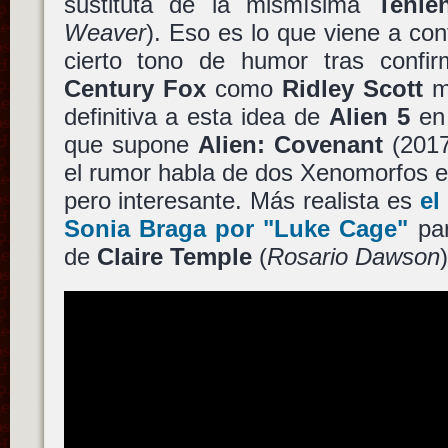
sustituta de la mismísima
Tenie
Weaver
). Eso es lo que viene a co
cierto tono de humor tras confi
Century Fox
como
Ridley Scott
me
definitiva a esta idea de
Alien 5
en 
que supone
Alien: Covenant
(2017
el rumor habla de dos Xenomorfos 
pero interesante. Más realista es
el
Sonia Braga
por
"Luke Cage"
par
de
Claire Temple
(
Rosario Dawson
)