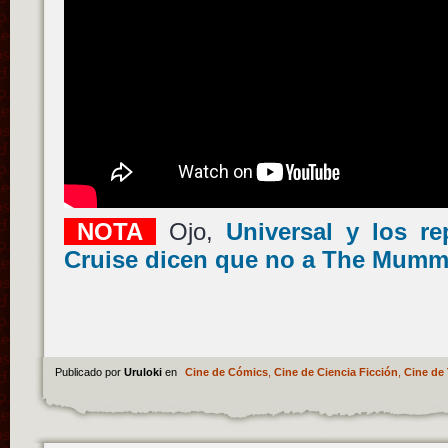
NOTA
Ojo,
Universal
y los re
Cruise
dicen que no a
The Mumm
Publicado por
Uruloki
en
Cine de Cómics
,
Cine de Ciencia Ficción
,
Cine de 