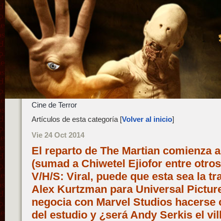
Cine de Terror
Artículos de esta categoría [
Volver al inicio
]
Vie 24 Oct 2014
El reparto de The Martian comienza 
(sumad a Chiwetel Ejiofor entre otros
V/H/S: Viral, puede que esta sea la
Alex Kurtzman para Universal Pictu
negocia con Marvel Studios hacerse c
del estudio y ¿será Andy Serkis el vi