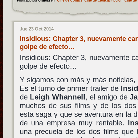
Publicado por
Uruloki
en
Cine de Cómics
,
Cine de Ciencia Ficción
,
Cine de 
Jue 23 Oct 2014
Insidious: Chapter 3, nuevamente ca
golpe de efecto…
Insidious: Chapter 3, nuevamente c
golpe de efecto…
Y sigamos con más y más noticias,
Es el turno de primer trailer de
Insi
de
Leigh Whannell
, el amigo de
J
muchos de sus films y de los dos 
esta saga y que se aventura en la d
de una empresa muy rentable.
In
una precuela de los dos films que 