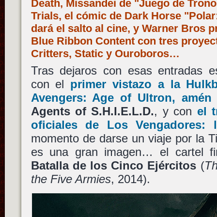
Death, Missandei de "Juego de Trono
Trials, el cómic de Dark Horse "Pola
dará el salto al cine, y Warner Bros 
Blue Ribbon Content con tres proyec
Critters, Static y Ouroboros…
Tras dejaros con esas entradas es
con el
primer vistazo a la
Hulkb
Avengers: Age of Ultron
, amén
Agents of S.H.I.E.L.D.
, y con
el 
oficiales de
Los Vengadores: l
momento de darse un viaje por la T
es una gran imagen… el cartel f
Batalla de los Cinco Ejércitos
(
Th
the Five Armies
, 2014).