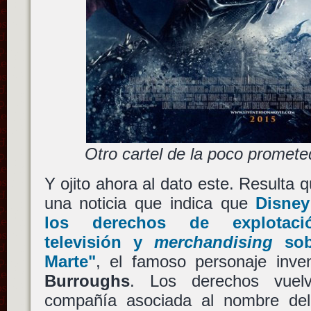
Otro cartel de la poco promet
Y ojito ahora al dato este. Result
una noticia que indica que
Disney
los derechos de explotació
televisión y
merchandising
so
Marte"
, el famoso personaje inv
Burroughs
. Los derechos vue
compañía asociada al nombre del 