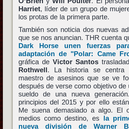
O’Brien
y
Will Poulter
. El persona
Harriet
, líder de un grupo de muje
los protas de la primera parte.
También son noticia dos nuevas ad
que se nos anuncian. THR cuenta 
Dark Horse
unen fuerzas para 
adaptación de
"Polar: Came Fr
gráfica de
Victor Santos
traslada
Rothwell
. La historia se centr
maestro de asesinos que se ve forz
después de verse como objetivo de 
sueldo de una nueva generación
principios del 2015 y por ello están
Me suena demasiado a algo. El ot
medios como destino, es
la prim
nueva división de
Warner B