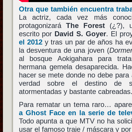
Otra que también encuentra trab
La actriz, cada vez más conoc
protagonizará
The Forest
(¿?),
escrito por
David S. Goyer
. El pro
el 2012
y tras un par de años ha ev
la desventura de una joven (
Dorme
al bosque Aokigahara para trat
hermana gemela desaparecida. Ha
hacer se mete donde no debe para 
verdad sobre el destino de
atormentadas y bastante cabreadas
Para rematar un tema raro… apar
a
Ghost Face
en la serie de tel
Todo apunta a que MTV no ha solici
usar el famoso traje / máscara y por 