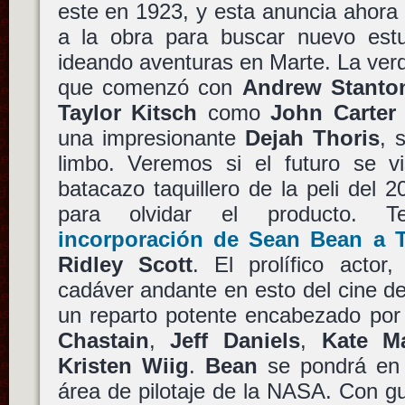
este en 1923, y esta anuncia ahor
a la obra para buscar nuevo estu
ideando aventuras en Marte. La ver
que comenzó con
Andrew Stanto
Taylor Kitsch
como
John Carter
una impresionante
Dejah Thoris
, 
limbo. Veremos si el futuro se v
batacazo taquillero de la peli del 2
para olvidar el producto.
incorporación de
Sean Bean
a
Ridley Scott
. El prolífico actor
cadáver andante en esto del cine d
un reparto potente encabezado po
Chastain
,
Jeff Daniels
,
Kate M
Kristen Wiig
.
Bean
se pondrá en l
área de pilotaje de la NASA. Con g