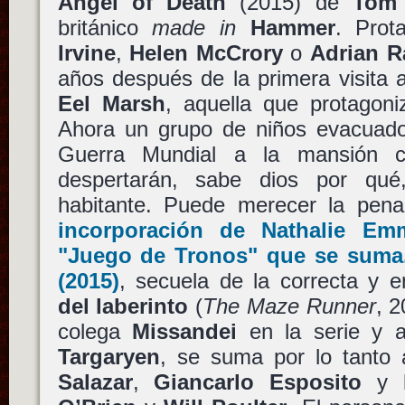
Angel of Death
(2015) de
Tom 
británico
made in
Hammer
. Prot
Irvine
,
Helen McCrory
o
Adrian R
años después de la primera visita 
Eel Marsh
, aquella que protagon
Ahora un grupo de niños evacuados
Guerra Mundial a la mansión co
despertarán, sabe dios por qué
habitante. Puede merecer la pen
incorporación de
Nathalie Em
"Juego de Tronos"
que se suma
(2015)
, secuela de la correcta y e
del laberinto
(
The Maze Runner
, 
colega
Missandei
en la serie y 
Targaryen
, se suma por lo tanto
Salazar
,
Giancarlo Esposito
y l