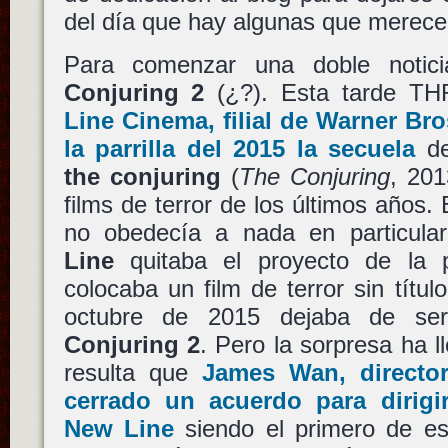
del día que hay algunas que merece
Para comenzar una doble noti
Conjuring 2
(¿?). Esta tarde T
Line Cinema
, filial de
Warner Bro
la parrilla del 2015 la secuela
d
the conjuring
(
The Conjuring
, 201
films de terror de los últimos años.
no obedecía a nada en particula
Line
quitaba el proyecto de la p
colocaba un film de terror sin títu
octubre de 2015 dejaba de se
Conjuring 2
. Pero la sorpresa ha l
resulta que
James Wan
, directo
cerrado un acuerdo para dirig
New Line
siendo el primero de e