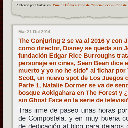
Publicado por
Uruloki
en
Cine de Cómics
,
Cine de Ciencia Ficción
,
Cine de 
Mar 21 Oct 2014
The Conjuring 2 se va al 2016 y con
como director, Disney se queda sin J
fundación Edgar Rice Burroughs trata
personaje en cines, Sean Bean dice e
muerto y yo no he sido" al fichar por
Scott, un nuevo spot de Los Juegos 
Parte 1, Natalie Dormer se va de se
bosque Aokigahara en The Forest y 
sin Ghost Face en la serie de televi
Tras irme de paseo unas horas por 
de Compostela, y en muy buena c
de dedicación al blog para dejaros c