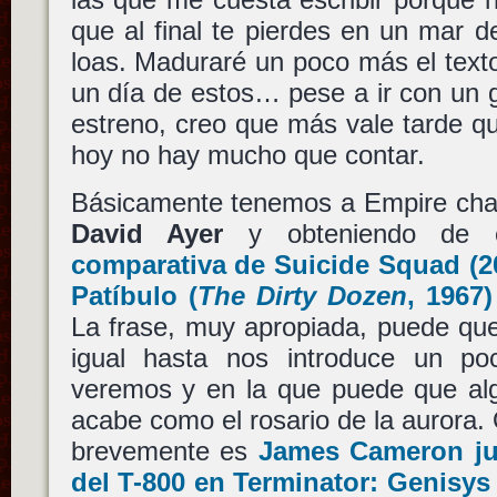
que al final te pierdes en un mar d
loas. Maduraré un poco más el texto 
un día de estos… pese a ir con un g
estreno, creo que más vale tarde q
hoy no hay mucho que contar.
Básicamente tenemos a Empire cha
David Ayer
y obteniendo de es
comparativa de
Suicide Squad
(2
Patíbulo
(
The Dirty Dozen
, 1967
La frase, muy apropiada, puede qu
igual hasta nos introduce un po
veremos y en la que puede que alg
acabe como el rosario de la aurora.
brevemente es
James Cameron
ju
del
T-800
en
Terminator: Genisys