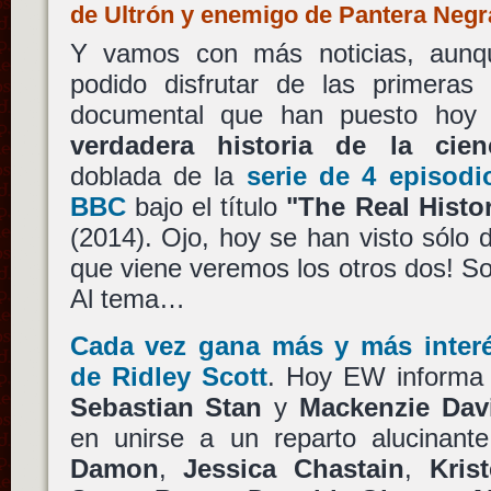
de Ultrón y enemigo de Pantera Neg
Y vamos con más noticias, aunq
podido disfrutar de las primeras 
documental que han puesto hoy
verdadera historia de la cienc
doblada de la
serie de 4 episodi
BBC
bajo el título
"The Real Histor
(2014). Ojo, hoy se han visto sólo d
que viene veremos los otros dos! So
Al tema…
Cada vez gana más y más inte
de
Ridley Scott
. Hoy EW inform
Sebastian Stan
y
Mackenzie Dav
en unirse a un reparto alucinan
Damon
,
Jessica Chastain
,
Kris