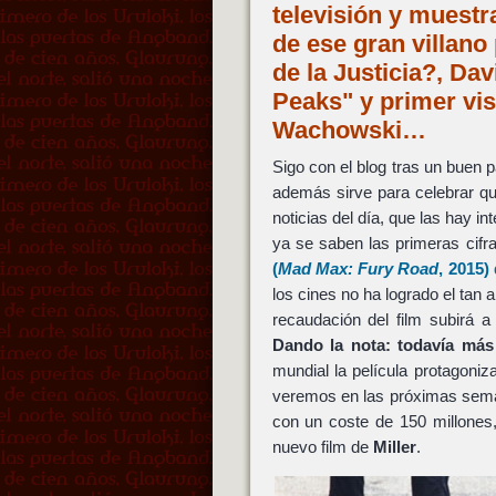
televisión y muestr
de ese gran villan
de la Justicia?, Da
Peaks" y primer vi
Wachowski…
Sigo con el blog tras un buen 
además sirve para celebrar 
noticias del día, que las hay 
ya se saben las primeras cifra
(
Mad Max: Fury Road
, 2015)
los cines no ha logrado el tan 
recaudación del film subirá 
Dando la nota: todavía más
mundial la película protagoni
veremos en las próximas sema
con un coste de 150 millones,
nuevo film de
Miller
.