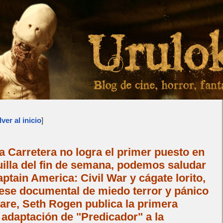
ver al inicio
]
a Carretera no logra el primer puesto en
quilla del fin de semana, podemos saludar
tain America: Civil War y cágate lorito,
 ese documental de miedo terror y pánico
are, Seth Rogen publica la primera
a adaptación de "Predicador" a la