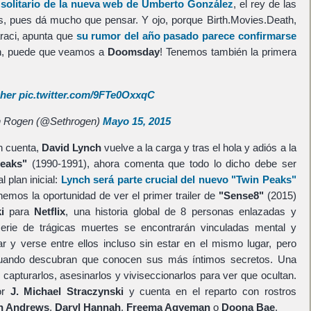
 solitario de la nueva web de Umberto González
, el rey de las
s, pues dá mucho que pensar. Y ojo, porque Birth.Movies.Death,
araci, apunta que
su rumor del año pasado parece confirmarse
n, puede que veamos a
Doomsday
! Tenemos también la primera
her
pic.twitter.com/9FTe0OxxqC
 Rogen (@Sethrogen)
Mayo 15, 2015
n cuenta,
David Lynch
vuelve a la carga y tras el hola y adiós a la
eaks"
(1990-1991), ahora comenta que todo lo dicho debe ser
 plan inicial:
Lynch
será parte crucial del nuevo
"Twin Peaks"
nemos la oportunidad de ver el primer trailer de
"Sense8"
(2015)
i
para
Netflix
, una historia global de 8 personas enlazadas y
erie de trágicas muertes se encontrarán vinculadas mental y
 y verse entre ellos incluso sin estar en el mismo lugar, pero
cuando descubran que conocen sus más íntimos secretos. Una
 capturarlos, asesinarlos y viviseccionarlos para ver que ocultan.
por
J. Michael Straczynski
y cuenta en el reparto con rostros
n Andrews
,
Daryl Hannah
,
Freema Agyeman
o
Doona Bae
.