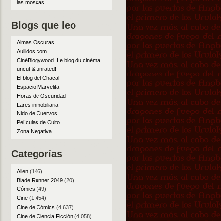
las moscas
.
Blogs que leo
Almas Oscuras
Aullidos.com
CinéBlogywood. Le blog du cinéma
uncut & unrated!
El blog del Chacal
Espacio Marvelita
Horas de Oscuridad
Lares inmobiliaria
Nido de Cuervos
Películas de Culto
Zona Negativa
Categorías
Alien
(146)
Blade Runner 2049
(20)
Cómics
(49)
Cine
(1.454)
Cine de Cómics
(4.637)
Cine de Ciencia Ficción
(4.058)