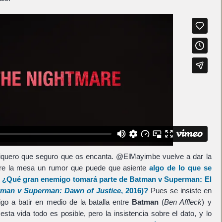
quero que seguro que os encanta. @ElMayimbe vuelve a dar la
bre la mesa un rumor que puede que asiente
algo de lo que se
.
¿Qué gran enemigo tomará parte de
Batman v Superman: El
man v Superman: Dawn of Justice
, 2016)?
Pues se insiste en
go a batir en medio de la batalla entre
Batman
(
Ben Affleck
) y
 esta vida todo es posible, pero la insistencia sobre el dato, y lo