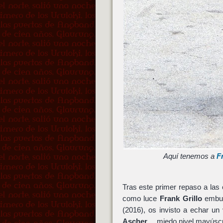
Aquí tenemos a
F
Tras este primer repaso a las
como luce
Frank Grillo
embut
(2016), os invisto a echar u
Ascher
… miedo nivel mayúscu