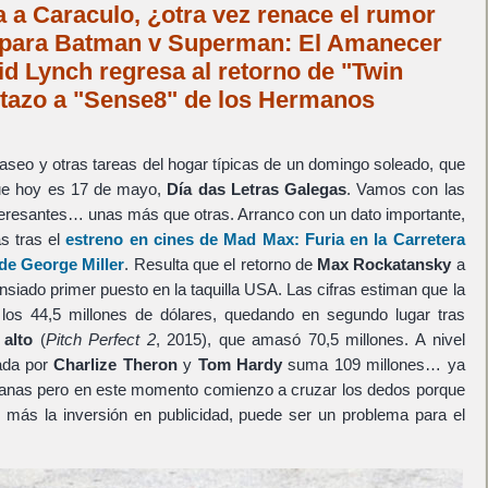
a a Caraculo, ¿otra vez renace el rumor
o para Batman v Superman: El Amanecer
vid Lynch regresa al retorno de "Twin
stazo a "Sense8" de los Hermanos
paseo y otras tareas del hogar típicas de un domingo soleado, que
que hoy es 17 de mayo,
Día das Letras Galegas
. Vamos con las
interesantes… unas más que otras. Arranco con un dato importante,
s tras el
estreno en cines de
Mad Max: Furia en la Carretera
 de
George Miller
. Resulta que el retorno de
Max Rockatansky
a
ansiado primer puesto en la taquilla USA. Las cifras estiman que la
a los 44,5 millones de dólares, quedando en segundo lugar tras
 alto
(
Pitch Perfect 2
, 2015), que amasó 70,5 millones. A nivel
zada por
Charlize Theron
y
Tom Hardy
suma 109 millones… ya
nas pero en este momento comienzo a cruzar los dedos porque
 más la inversión en publicidad, puede ser un problema para el