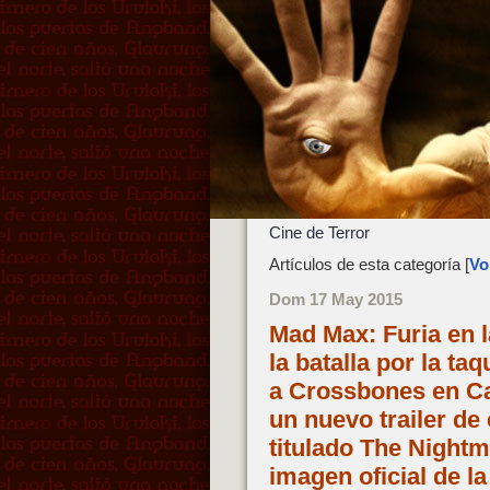
Cine de Terror
Artículos de esta categoría [
Vol
Dom 17 May 2015
Mad Max: Furia en l
la batalla por la ta
a Crossbones en Cap
un nuevo trailer de
titulado The Nightm
imagen oficial de l