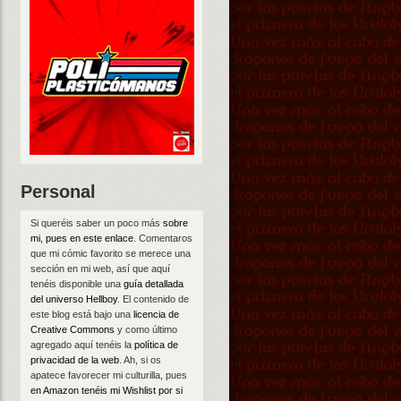
Personal
Si queréis saber un poco más
sobre
mi, pues en este enlace
. Comentaros
que mi cómic favorito se merece una
sección en mi web, así que aquí
tenéis disponible una
guía detallada
del universo Hellboy
. El contenido de
este blog está bajo una
licencia de
Creative Commons
y como último
agregado aquí tenéis la
política de
privacidad de la web
. Ah, si os
apatece favorecer mi culturilla, pues
en Amazon tenéis mi Wishlist por si