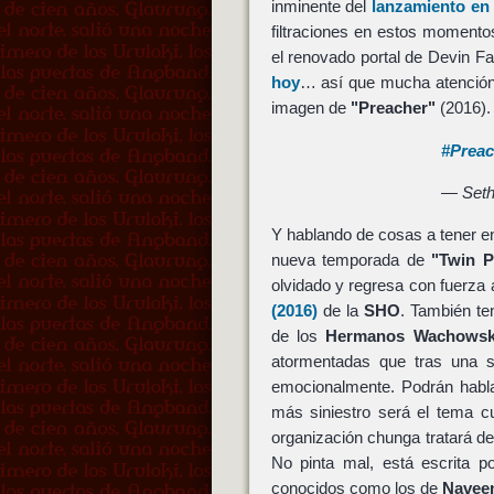
inminente del
lanzamiento en
filtraciones en estos momento
el renovado portal de Devin F
hoy
… así que mucha atenció
imagen de
"Preacher"
(2016).
#Preac
— Seth
Y hablando de cosas a tener e
nueva temporada de
"Twin P
olvidado y regresa con fuerza al
(2016)
de la
SHO
. También te
de los
Hermanos Wachowsk
atormentadas que tras una s
emocionalmente. Podrán hablar
más siniestro será el tema 
organización chunga tratará de
No pinta mal, está escrita 
conocidos como los de
Navee