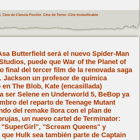
s
,
Cine de Ciencia Ficción
,
Cine de Terror
,
Cine Inclasificable
.
sa Butterfield será el nuevo Spider-Man
Studios, puede que War of the Planet of
lo final del tercer film de la renovada saga
. Jackson un profesor de química
en The Blob, Kate (encasillada)
 a ser Selene en Underworld 5, BeBop ya
embro del reparto de Teenage Mutant
undo del remake llora con el plan de
rujas, un nuevo cartel de Terminator:
e "SuperGirl", "Scream Queens" y
 que Hulk sea también parte de Captain