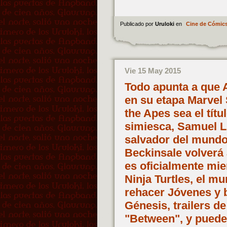
Publicado por
Uruloki
en
Cine de Cómic
Vie 15 May 2015
Todo apunta a que A
en su etapa Marvel 
the Apes sea el títu
simiesca, Samuel L
salvador del mundo 
Beckinsale volverá
es oficialmente mi
Ninja Turtles, el m
rehacer Jóvenes y b
Génesis, trailers d
"Between", y puede