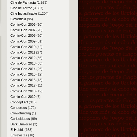
Cine de Fantasía
(1.923)
Cine de Terror
(3.597)
Cine Inclasificable
(1.204)
Cloverfield
(95)
Comic-Con 2006
(10)
Comic-Con 2007
(20)
Comic-Con 2008
(20)
Comic-Con 2009
(31)
Comic-Con 2010
(42)
Comic-Con 2011
(27)
Comic-Con 2012
(36)
Comic-Con 2013
(65)
Comic-Con 2014
(26)
Comic-Con 2015
(12)
Comic-Con 2016
(13)
Comic-Con 2017
(11)
Comic-Con 2018
(12)
Comic-Con 2019
(6)
Concept Art
(316)
Concursos
(172)
Crowdfunding
(1)
Curiosidades
(99)
Dark Universe
(2)
El Hobbit
(153)
Entrevistas
(16)