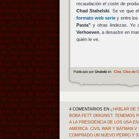
recaudación el coste de prod
Chad Stahelski
. Se ve que el
formato web serie
y entre lo
Pasta"
y otras lindezas. Yo
Verhoeven
, a desastre en m
quién le ve.
Publicado por
Uruloki
en
Cine
,
Cine de 
4 COMENTARIOS
EN
¿HABLAR DE S
BOBA FETT ORIGINS?, TENEMOS 
A LA PRESIDENCIA DE LOS USA E
AMERICA: CIVIL WAR Y BATMAN V
COMPRADO UN NUEVO PERRO Y S