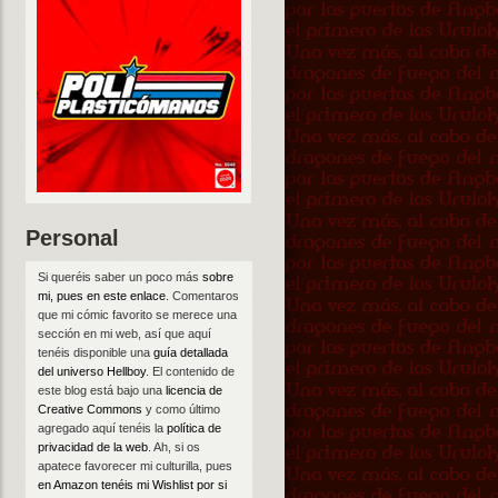
Personal
Si queréis saber un poco más
sobre
mi, pues en este enlace
. Comentaros
que mi cómic favorito se merece una
sección en mi web, así que aquí
tenéis disponible una
guía detallada
del universo Hellboy
. El contenido de
este blog está bajo una
licencia de
Creative Commons
y como último
agregado aquí tenéis la
política de
privacidad de la web
. Ah, si os
apatece favorecer mi culturilla, pues
en Amazon tenéis mi Wishlist por si