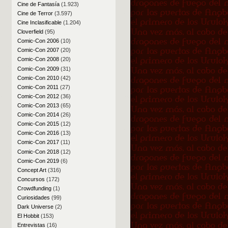
Cine de Fantasía
(1.923)
Cine de Terror
(3.597)
Cine Inclasificable
(1.204)
Cloverfield
(95)
Comic-Con 2006
(10)
Comic-Con 2007
(20)
Comic-Con 2008
(20)
Comic-Con 2009
(31)
Comic-Con 2010
(42)
Comic-Con 2011
(27)
Comic-Con 2012
(36)
Comic-Con 2013
(65)
Comic-Con 2014
(26)
Comic-Con 2015
(12)
Comic-Con 2016
(13)
Comic-Con 2017
(11)
Comic-Con 2018
(12)
Comic-Con 2019
(6)
Concept Art
(316)
Concursos
(172)
Crowdfunding
(1)
Curiosidades
(99)
Dark Universe
(2)
El Hobbit
(153)
Entrevistas
(16)