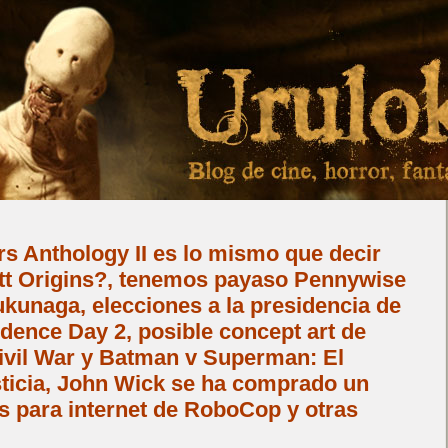
s Anthology II es lo mismo que decir
tt Origins?, tenemos payaso Pennywise
Fukunaga, elecciones a la presidencia de
dence Day 2, posible concept art de
ivil War y Batman v Superman: El
ticia, John Wick se ha comprado un
s para internet de RoboCop y otras