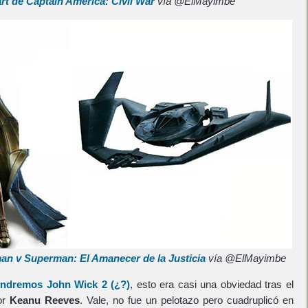
rt de Captain America: Civil War
vía @ElMayimbe
an v Superman: El Amanecer de la Justicia
vía @ElMayimbe
endremos
John Wick 2
(¿?)
, esto era casi una obviedad tras el
por
Keanu Reeves
. Vale, no fue un pelotazo pero cuadruplicó en