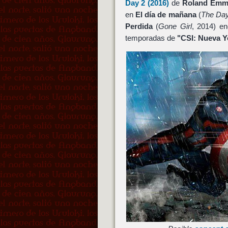
Day 2
(2016)
de
Roland Emm
en
El día de mañana
(
The Day
Perdida
(
Gone Girl
, 2014) en
temporadas de
"CSI: Nueva Y