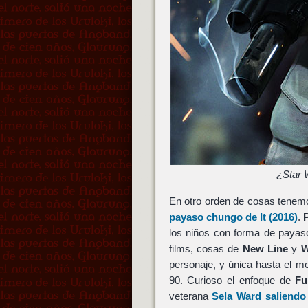
¿Star 
En otro orden de cosas tene
payaso chungo de
It
(2016)
.
los niños con forma de payas
films, cosas de
New Line
y
W
personaje, y única hasta el 
90. Curioso el enfoque de
Fu
veterana
Sela Ward
saliendo 