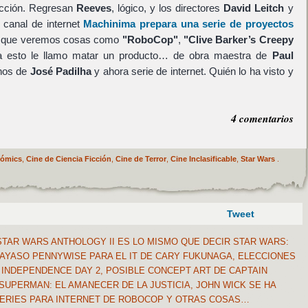
ucción. Regresan
Reeves
, lógico, y los directores
David Leitch
y
 canal de internet
Machinima
prepara una serie de proyectos
s que veremos cosas como
"RoboCop"
,
"Clive Barker’s Creepy
 a esto le llamo matar un producto… de obra maestra de
Paul
anos de
José Padilha
y ahora serie de internet. Quién lo ha visto y
4 comentarios
Cómics
,
Cine de Ciencia Ficción
,
Cine de Terror
,
Cine Inclasificable
,
Star Wars
.
Tweet
TAR WARS ANTHOLOGY II ES LO MISMO QUE DECIR STAR WARS:
PAYASO PENNYWISE PARA EL IT DE CARY FUKUNAGA, ELECCIONES
N INDEPENDENCE DAY 2, POSIBLE CONCEPT ART DE CAPTAIN
 SUPERMAN: EL AMANECER DE LA JUSTICIA, JOHN WICK SE HA
ERIES PARA INTERNET DE ROBOCOP Y OTRAS COSAS…