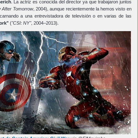
erich
. La actriz es conocida del director ya que trabajaron juntos
 After Tomorrow
, 2004), aunque recientemente la hemos visto en
carnando a una entrevistadora de televisión o en varias de las
ork"
(
"CSI: NY"
, 2004–2013).