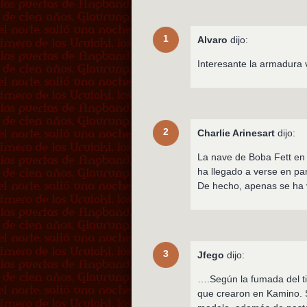
1
Alvaro
dijo:
Interesante la armadura 
2
Charlie Arinesart
dijo:
La nave de Boba Fett en lo
ha llegado a verse en pa
De hecho, apenas se ha v
3
Jfego
dijo:
….Según la fumada del ti
que crearon en Kamino. S