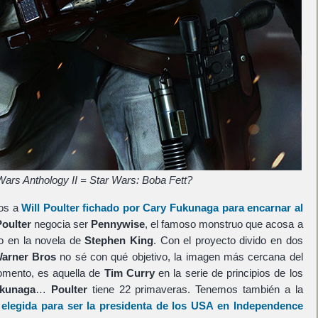
Wars Anthology II = Star Wars: Boba Fett?
mos a
Will Poulter
fichado por
Cary Fukunaga
para encarnar al
Poulter
negocia ser
Pennywise
, el famoso monstruo que acosa a
o en la novela de
Stephen King
. Con el proyecto divido en dos
arner Bros
no sé con qué objetivo, la imagen más cercana del
momento, es aquella de
Tim Curry
en la serie de principios de los
kunaga
…
Poulter
tiene 22 primaveras. Tenemos también a la
elegida para ser la presidenta de los USA en
Independence