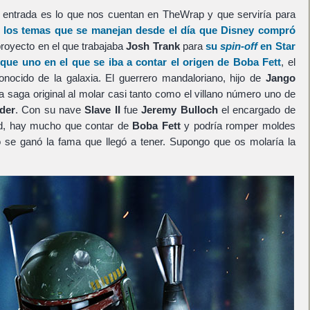
sta entrada es lo que nos cuentan en TheWrap y que serviría para
 los temas que se manejan desde el día que
Disney
compró
proyecto en el que trabajaba
Josh Trank
para
su
spin-off
en
Star
que uno en el que se iba a contar el origen de
Boba Fett
, el
ocido de la galaxia. El guerrero mandaloriano, hijo de
Jango
la saga original al molar casi tanto como el villano número uno de
der
. Con su nave
Slave II
fue
Jeremy Bulloch
el encargado de
ad, hay mucho que contar de
Boba Fett
y podría romper moldes
se ganó la fama que llegó a tener. Supongo que os molaría la