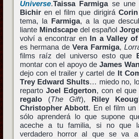
Universe
.
Taissa Farmiga
se une 
Bichir
en el film que dirigirá
Corin
tema, la
Farmiga
, a la que descub
liante
Mindscape
del español
Jorg
volví a encontrar en
In a Valley o
es hermana de
Vera Farmiga
,
Lorr
films raíz del universo esto que
montar con el apoyo de
James Wa
dejo con el trailer y cartel de
It Co
Trey Edward Shults
… miedo no, lo 
reparto
Joel Edgerton
, con el qu
regalo
(
The Gift
),
Riley Keoug
Christopher Abbott
. En el film un
sólo aprenderá lo que supone qu
aceche a tu familia, si no que l
verdadero horror al que se va a