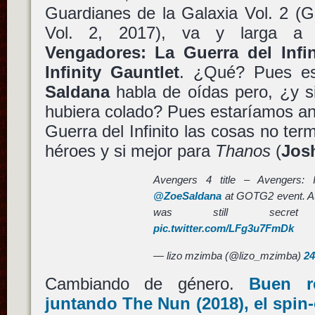
Guardianes de la Galaxia Vol. 2 (G
Vol. 2, 2017), va y larga a
Vengadores: La Guerra del Infin
Infinity Gauntlet
. ¿Qué? Pues es
Saldana
habla de oídas pero, ¿y si
hubiera colado? Pues estaríamos an
Guerra del Infinito las cosas no ter
héroes y si mejor para
Thanos
(
Josh
Avengers 4 title – Avengers: I
@ZoeSaldana
at GOTG2 event. At 
was still sec
pic.twitter.com/LFg3u7FmDk
— lizo mzimba (@lizo_mzimba)
24
Cambiando de género.
Buen r
juntando
The Nun
(2018), el spin