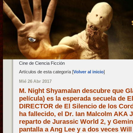
Cine de Ciencia Ficción
Artículos de esta categoría [
Volver al inicio
]
Mié 26 Abr 2017
M. Night Shyamalan descubre que Gl
película) es la esperada secuela de El
DIRECTOR de El Silencio de los Co
ha fallecido, el Dr. Ian Malcolm AKA 
reparto de Jurassic World 2, y Gemin
pantalla a Ang Lee y a dos veces Wil