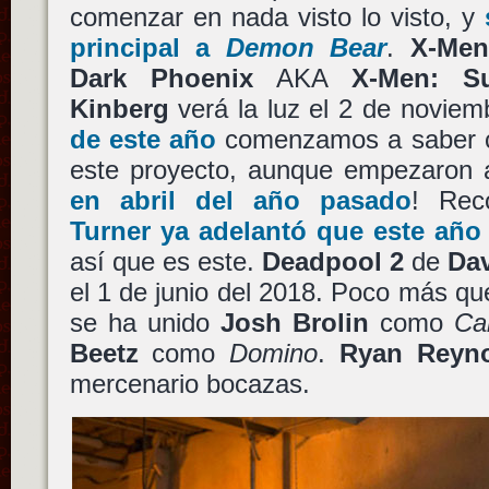
comenzar en nada visto lo visto, y
principal a
Demon Bear
.
X-Men
Dark Phoenix
AKA
X-Men: S
Kinberg
verá la luz el 2 de novie
de este año
comenzamos a saber c
este proyecto, aunque empezaron
en abril del año pasado
! Re
Turner
ya adelantó que este año 
así que es este.
Deadpool 2
de
Dav
el 1 de junio del 2018. Poco más qu
se ha unido
Josh Brolin
como
Ca
Beetz
como
Domino
.
Ryan Reyn
mercenario bocazas.