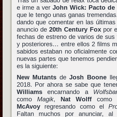
Tras un sábado de relax toca dedic
e irme a ver
John Wick: Pacto de
que le tengo unas ganas tremendas
dando que comentar en las últimas 
anuncio de
20th Century Fox
por e
fechas de estreno de varios de sus 
y posteriores… entre ellos 2 films
sabidos estaban no oficialmente co
nuevas partes que tenemos pendie
es la siguiente:
New Mutants
de
Josh Boone
lle
2018. Por ahora se sabe que ten
Williams
encarnando a
Wolfsba
como
Magik
,
Nat Wolff
com
McAvoy
regresando como el
Pr
Faltan muchos por anunciar, al 