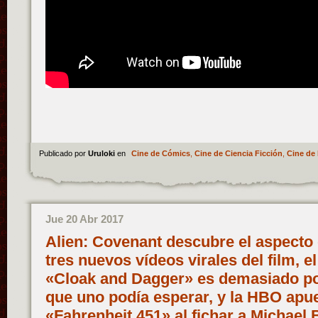
Publicado por
Uruloki
en
Cine de Cómics
,
Cine de Ciencia Ficción
,
Cine de 
Jue 20 Abr 2017
Alien: Covenant descubre el aspecto
tres nuevos vídeos virales del film, el
«Cloak and Dagger» es demasiado po
que uno podía esperar, y la HBO apue
«Fahrenheit 451» al fichar a Michael 