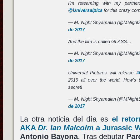
I’m reteaming with my partn
@Universalpics
for this crazy comi
— M. Night Shyamalan (@MNight
de 2017
And the film is called GLASS…
— M. Night Shyamalan (@MNight
de 2017
Universal Pictures will release
#
2019 all over the world. How’s t
secret!
— M. Night Shyamalan (@MNight
de 2017
La otra noticia del día es
el reto
AKA
Dr. Ian Malcolm
a
Jurassic W
Antonio Bayona
. Tras debutar
Par