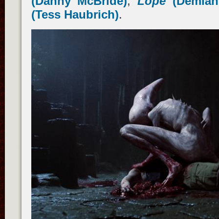
(
Danny McBride
)
,
Lope
(
Demián
(
Tess Haubrich
)
.