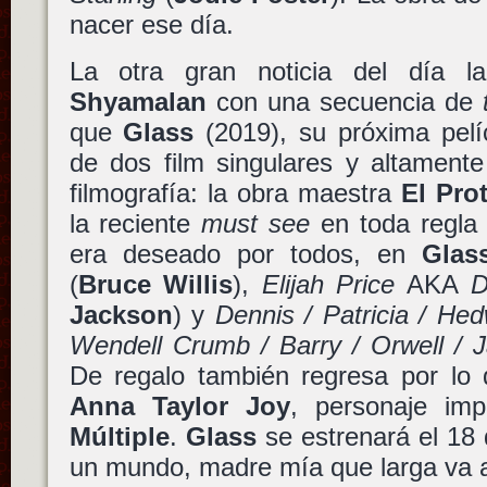
nacer ese día.
La otra gran noticia del día 
Shyamalan
con una secuencia de
que
Glass
(2019), su próxima pelí
de dos film singulares y altamente
filmografía: la obra maestra
El Pro
la reciente
must see
en toda regl
era deseado por todos, en
Glas
(
Bruce Willis
),
Elijah Price
AKA
D
Jackson
) y
Dennis / Patricia / Hed
Wendell Crumb / Barry / Orwell / 
De regalo también regresa por lo
Anna Taylor Joy
, personaje im
Múltiple
.
Glass
se estrenará el 18 
un mundo, madre mía que larga va a