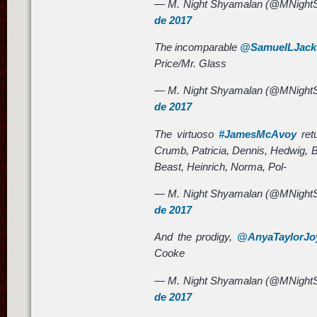
— M. Night Shyamalan (@MNight
de 2017
The incomparable
@SamuelLJack
Price/Mr. Glass
— M. Night Shyamalan (@MNight
de 2017
The virtuoso
#JamesMcAvoy
ret
Crumb, Patricia, Dennis, Hedwig, B
Beast, Heinrich, Norma, Pol-
— M. Night Shyamalan (@MNight
de 2017
And the prodigy,
@AnyaTaylorJo
Cooke
— M. Night Shyamalan (@MNight
de 2017