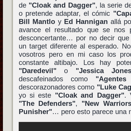
de
"Cloak and Dagger"
, la serie 
o pretende adaptar, el cómic
"Cap
Bill Mantlo
y
Ed Hannigan
allá po
avance el resultado que se nos 
desconcertante… por no decir que 
un target diferente al esperado. N
vosotros pero en mi caso los pr
constante altibajo. Los hay po
"Daredevil"
o
"Jessica Jones
descafeinados como
"Agentes 
descorazonadores como
"Luke Cag
yo si este
"Cloak and Dagger"
.
"The Defenders"
,
"New Warriors
Punisher"
… pero esto parece una 