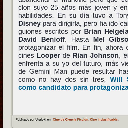
clon suyo 25 años más joven y en
habilidades. En su día tuvo a Ton
Disney
para dirigirla, pero ha ido
guiones escritos por
Brian Helgel
David Benioff
. Hasta
Mel Gibs
protagonizar el film. En fin, ahor
cines
Looper
de
Rian Johnson
, 
enfrenta a su yo del futuro, más vi
de Gemini Man puede resultar has
como no hay dos sin tres,
Will 
como candidato para protagonizar
Publicado por
Uruloki
en
Cine de Ciencia Ficción
,
Cine Inclasificable
.