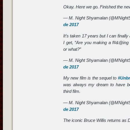
Okay. Here we go. Finished the new
— M. Night Shyamalan (@MNight
de 2017
It’s taken 17 years but I can finall
I get, “Are you making a f#&@ing
or what?”
— M. Night Shyamalan (@MNight
de 2017
My new film is the sequel to
#Unbr
was always my dream to have both
third film.
— M. Night Shyamalan (@MNight
de 2017
The iconic Bruce Willis returns as