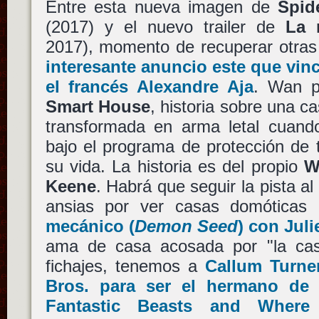
Entre esta nueva imagen de
Spid
(2017) y el nuevo trailer de
La 
2017), momento de recuperar otras 
interesante anuncio este que vin
el francés
Alexandre Aja
. Wan p
Smart House
, historia sobre una 
transformada en arma letal cuando
bajo el programa de protección de
su vida. La historia es del propio
W
Keene
. Habrá que seguir la pista al
ansias por ver casas domótica
mecánico
(
Demon Seed
) con
Juli
ama de casa acosada por "la ca
fichajes, tenemos a
Callum Turne
Bros.
para ser el hermano d
Fantastic Beasts and Wher