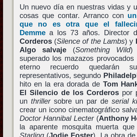
Un nuevo día en nuestras vidas y u
cosas que contar. Arranco con
un
que no es otra que el falle
Demme
a los 73 años. Director
Corderos
(
Silence of the Lambs
) y
Algo salvaje
(
Something Wild
)
superado los mazazos provocados p
eterno recuerdo quedarán 
representativos, segundo
Philadelp
hito en la era dorada de
Tom Han
El Silencio de los Corderos
por p
un
thriller
sobre un par de
serial ki
crear un icono cinematográfico sal
Doctor Hannibal Lecter
(
Anthony H
la aparente mosquita muerta que
Starling
(
Jodie Foster
). La obra d