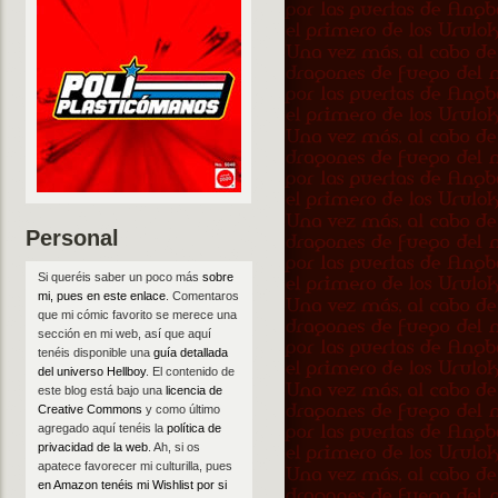
Personal
Si queréis saber un poco más
sobre
mi, pues en este enlace
. Comentaros
que mi cómic favorito se merece una
sección en mi web, así que aquí
tenéis disponible una
guía detallada
del universo Hellboy
. El contenido de
este blog está bajo una
licencia de
Creative Commons
y como último
agregado aquí tenéis la
política de
privacidad de la web
. Ah, si os
apatece favorecer mi culturilla, pues
en Amazon tenéis mi Wishlist por si