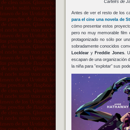
Cartelrs de 
Antes de ver el resto de los 
para el cine una novela de
S
cómo presentar estos proyect
pero no muy memorable film de
protagonizado no sólo por un
sobradamente conocidos com
Locklear
y
Freddie Jones
. 
escapan de una organización d
la niña para "explotar" sus pod