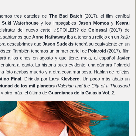
nemos tres carteles de
The Bad Batch
(2017), el film caníbal
a
Suki Waterhouse
y los impagables
Jason Momoa
y
Keanu
isfrutar del nuevo cartel ¿SPOILER? de
Colossal
(2017) de
ora sabíamos que
Anne Hathaway
iba a tener su reflejo en un
kaiju
hora descubrimos que
Jason Sudekis
tendrá su equivalente en un
póster. También tenemos un primer cartel de
Polaroid
(2017), film
ará a los cines en agosto y que tiene, mola, al español
Javier
iatura al canto. La historia pues evidente, una cámara Polaroid
na foto acabas muerto y a otra cosa mariposa. Hablan de reflejos
tino Final
. Dirigida por
Lars Klevberg
. Un poco más abajo un
 ciudad de los mil planetas
(
Valerian and the City of a Thousand
y otro más, el último de
Guardianes de la Galaxia Vol. 2
.