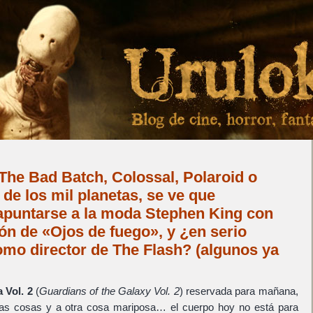
 The Bad Batch, Colossal, Polaroid o
 de los mil planetas, se ve que
puntarse a la moda Stephen King con
ón de «Ojos de fuego», y ¿en serio
mo director de The Flash? (algunos ya
 Vol. 2
(
Guardians of the Galaxy Vol. 2
) reservada para mañana,
as cosas y a otra cosa mariposa… el cuerpo hoy no está para