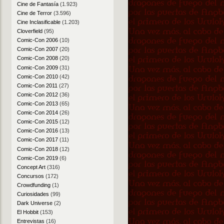
Cine de Fantasía
(1.923)
Cine de Terror
(3.596)
Cine Inclasificable
(1.203)
Cloverfield
(95)
Comic-Con 2006
(10)
Comic-Con 2007
(20)
Comic-Con 2008
(20)
Comic-Con 2009
(31)
Comic-Con 2010
(42)
Comic-Con 2011
(27)
Comic-Con 2012
(36)
Comic-Con 2013
(65)
Comic-Con 2014
(26)
Comic-Con 2015
(12)
Comic-Con 2016
(13)
Comic-Con 2017
(11)
Comic-Con 2018
(12)
Comic-Con 2019
(6)
Concept Art
(316)
Concursos
(172)
Crowdfunding
(1)
Curiosidades
(99)
Dark Universe
(2)
El Hobbit
(153)
Entrevistas
(16)