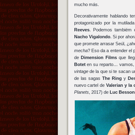
mucho más.
Decorativamente hablando te
protagonizado por la mutilad
Reeves
. Podemos tambiém d
Nacho Vigalondo
. Si por ah
que promete arrasar Seúl, ¿a
mecha
? Eso da a entender el 
de
Dimension Films
que lleg
Botet
en su reparto… vamos, cr
vintage
de la que si te sacan u
de las sagas
The Ring
y
Des
nuevo cartel de
Valerian y la
Planets
, 2017) de
Luc Besson