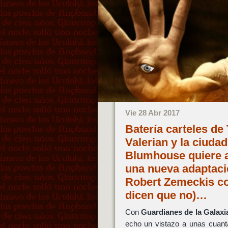
Vie 28 Abr 2017
Batería carteles de
Valerian y la ciudad
Blumhouse quiere a
una nueva adaptaci
Robert Zemeckis co
dicen que no)…
Con
Guardianes de la Galaxia
echo un vistazo a unas cuant