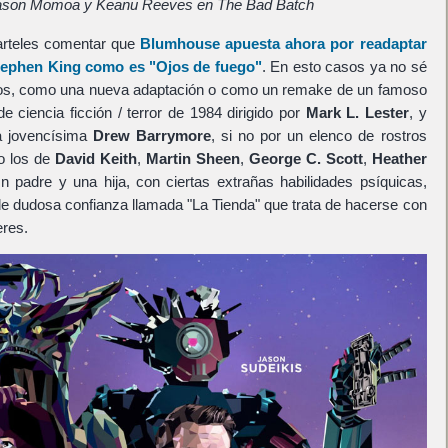
Jason Momoa y Keanu Reeves en The Bad Batch
carteles comentar que
Blumhouse
apuesta ahora por readaptar
tephen King
como es
"Ojos de fuego"
. En esto casos ya no sé
os, como una nueva adaptación o como un remake de un famoso
 ciencia ficción / terror de 1984 dirigido por
Mark L. Lester
, y
a jovencísima
Drew Barrymore
, si no por un elenco de rostros
o los de
David Keith
,
Martin Sheen
,
George C. Scott
,
Heather
Un padre y una hija, con ciertas extrañas habilidades psíquicas,
e dudosa confianza llamada "La Tienda" que trata de hacerse con
eres.