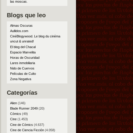
las moscas
.
Blogs que leo
Almas Oscuras
Aullidos.com
CinéBlogywood. Le blog du cinéma
uncut & unrated!
El blog del Chacal
Espacio Marvelita
Horas de Oscuridad
Lares inmobiliaria
Nido de Cuervos
Películas de Culto
Zona Negativa
Categorías
Alien
(146)
Blade Runner 2049
(20)
Cómics
(49)
Cine
(1.453)
Cine de Cómics
(4.637)
Cine de Ciencia Ficción
(4.058)