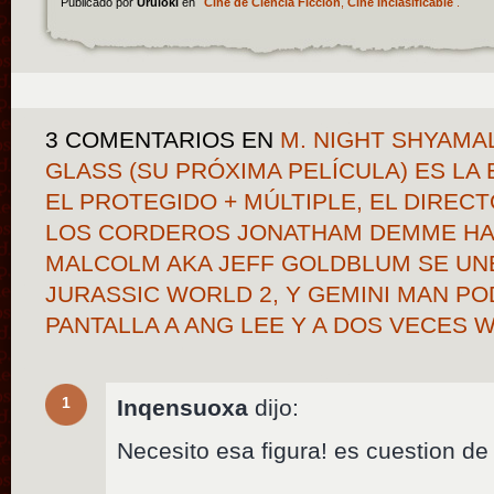
Publicado por
Uruloki
en
Cine de Ciencia Ficción
,
Cine Inclasificable
.
3 COMENTARIOS
EN
M. NIGHT SHYAMA
GLASS (SU PRÓXIMA PELÍCULA) ES LA
EL PROTEGIDO + MÚLTIPLE, EL DIRECT
LOS CORDEROS JONATHAM DEMME HA F
MALCOLM AKA JEFF GOLDBLUM SE UN
JURASSIC WORLD 2, Y GEMINI MAN PO
PANTALLA A ANG LEE Y A DOS VECES 
1
Inqensuoxa
dijo:
Necesito esa figura! es cuestion d