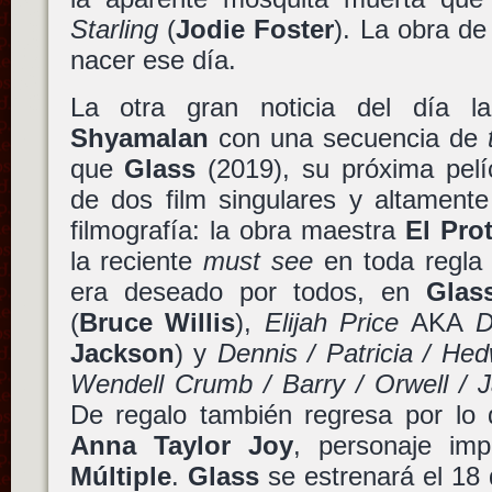
Starling
(
Jodie Foster
). La obra d
nacer ese día.
La otra gran noticia del día 
Shyamalan
con una secuencia de
que
Glass
(2019), su próxima pelí
de dos film singulares y altamente
filmografía: la obra maestra
El Pro
la reciente
must see
en toda regl
era deseado por todos, en
Glas
(
Bruce Willis
),
Elijah Price
AKA
D
Jackson
) y
Dennis / Patricia / Hed
Wendell Crumb / Barry / Orwell / 
De regalo también regresa por lo
Anna Taylor Joy
, personaje im
Múltiple
.
Glass
se estrenará el 18 