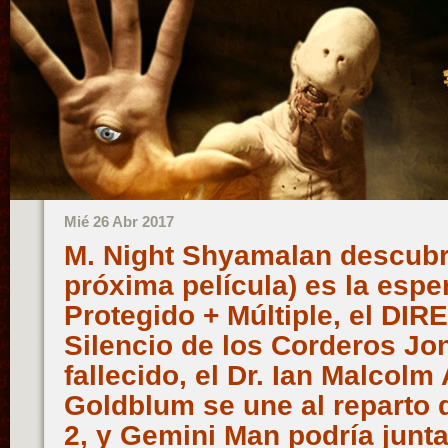
Mié 26 Abr 2017
M. Night Shyamalan descubr
próxima película) es la espe
Protegido + Múltiple, el DI
Silencio de los Corderos 
fallecido, el Dr. Ian Malcolm
Goldblum se une al reparto 
2, y Gemini Man podría junta