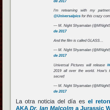
de 2017
I’m reteaming with my partn
@Universalpics
for this crazy comi
— M. Night Shyamalan (@MNight
de 2017
And the film is called GLASS…
— M. Night Shyamalan (@MNight
de 2017
Universal Pictures will release
#
2019 all over the world. How’s t
secret!
— M. Night Shyamalan (@MNight
de 2017
La otra noticia del día es
el reto
AKA
Dr. Ian Malcolm
a
Jurassic W