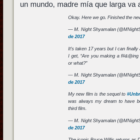
un mundo, madre mía que larga va a
Okay. Here we go. Finished the new
— M. Night Shyamalan (@MNight
de 2017
It’s taken 17 years but I can finall
I get, “Are you making a f#&@ing
or what?”
— M. Night Shyamalan (@MNight
de 2017
My new film is the sequel to
#Unbr
was always my dream to have both
third film.
— M. Night Shyamalan (@MNight
de 2017
The iconic Bruce Willis returns as