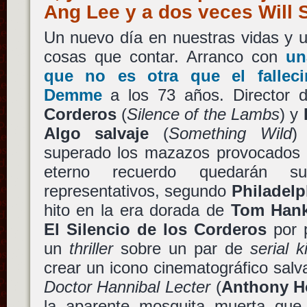
Ang Lee y a dos veces Will
Un nuevo día en nuestras vidas y u
cosas que contar. Arranco con
un
que no es otra que el falle
Demme
a los 73 años. Director
Corderos
(
Silence of the Lambs
) y
Algo salvaje
(
Something Wild
)
superado los mazazos provocados p
eterno recuerdo quedarán 
representativos, segundo
Philadelp
hito en la era dorada de
Tom Han
El Silencio de los Corderos
por p
un
thriller
sobre un par de
serial ki
crear un icono cinematográfico sal
Doctor Hannibal Lecter
(
Anthony H
la aparente mosquita muerta que