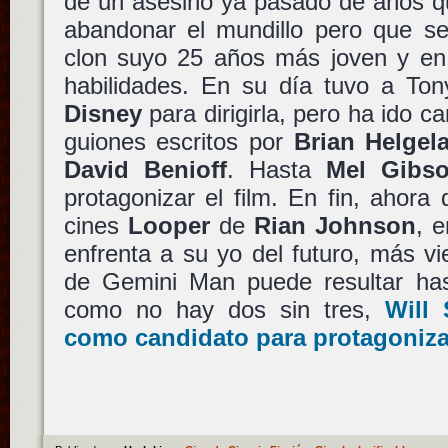
de un asesino ya pasado de años qu
abandonar el mundillo pero que se
clon suyo 25 años más joven y en
habilidades. En su día tuvo a Ton
Disney
para dirigirla, pero ha ido
guiones escritos por
Brian Helgel
David Benioff
. Hasta
Mel Gibs
protagonizar el film. En fin, ahor
cines
Looper
de
Rian Johnson
, 
enfrenta a su yo del futuro, más vi
de Gemini Man puede resultar has
como no hay dos sin tres,
Will 
como candidato para protagonizar