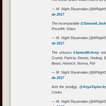
— M. Night Shyamalan (@MNight
de 2017
The incomparable
@SamuelLJack
Price/Mr. Glass
— M. Night Shyamalan (@MNight
de 2017
The virtuoso
#JamesMcAvoy
ret
Crumb, Patricia, Dennis, Hedwig, B
Beast, Heinrich, Norma, Pol-
— M. Night Shyamalan (@MNight
de 2017
And the prodigy,
@AnyaTaylorJo
Cooke
— M. Night Shyamalan (@MNight