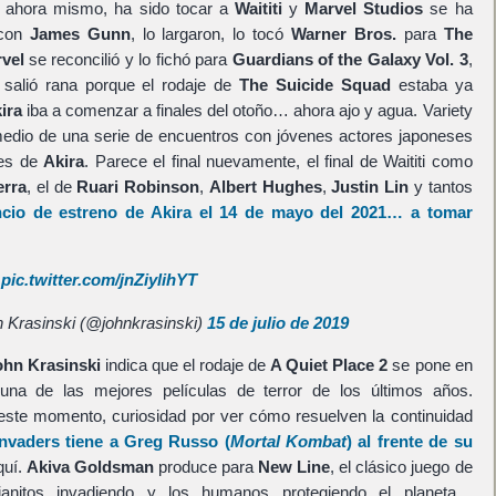
a ahora mismo, ha sido tocar a
Waititi
y
Marvel Studios
se ha
 con
James Gunn
, lo largaron, lo tocó
Warner Bros.
para
The
vel
se reconcilió y lo fichó para
Guardians of the Galaxy Vol. 3
,
 salió rana porque el rodaje de
The Suicide Squad
estaba ya
ira
iba a comenzar a finales del otoño… ahora ajo y agua. Variety
dio de una serie de encuentros con jóvenes actores japoneses
les de
Akira
. Parece el final nuevamente, el final de Waititi como
erra
, el de
Ruari Robinson
,
Albert Hughes
,
Justin Lin
y tantos
ncio de estreno de Akira el 14 de mayo del 2021… a tomar
pic.twitter.com/jnZiylihYT
 Krasinski (@johnkrasinski)
15 de julio de 2019
ohn Krasinski
indica que el rodaje de
A Quiet Place 2
se pone en
una de las mejores películas de terror de los últimos años.
este momento, curiosidad por ver cómo resuelven la continuidad
nvaders
tiene a
Greg Russo
(
Mortal Kombat
) al frente de su
quí.
Akiva Goldsman
produce para
New Line
, el clásico juego de
nitos invadiendo y los humanos protegiendo el planeta…