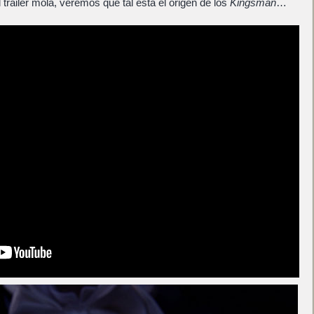
l trailer mola, veremos qué tal está el origen de los
Kingsman
…