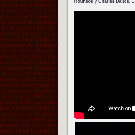
Hounsou
y
Charles Dance
. E