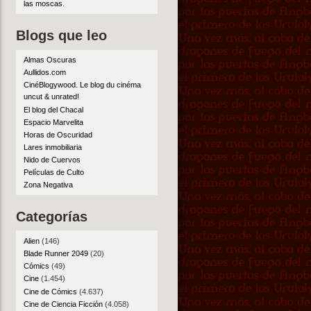
las moscas
.
Blogs que leo
Almas Oscuras
Aullidos.com
CinéBlogywood. Le blog du cinéma
uncut & unrated!
El blog del Chacal
Espacio Marvelita
Horas de Oscuridad
Lares inmobiliaria
Nido de Cuervos
Películas de Culto
Zona Negativa
Categorías
Alien
(146)
Blade Runner 2049
(20)
Cómics
(49)
Cine
(1.454)
Cine de Cómics
(4.637)
Cine de Ciencia Ficción
(4.058)