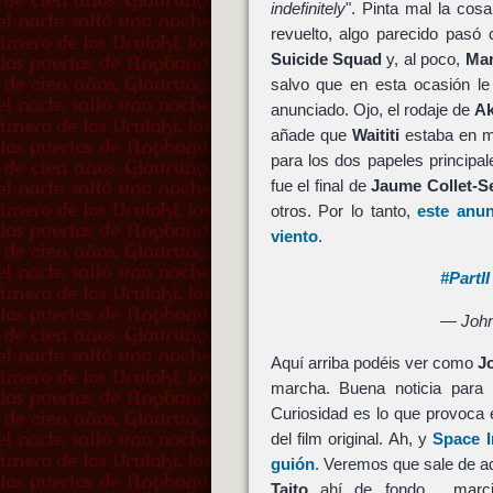
indefinitely
". Pinta mal la cos
revuelto, algo parecido pasó
Suicide Squad
y, al poco,
Mar
salvo que en esta ocasión le
anunciado. Ojo, el rodaje de
Ak
añade que
Waititi
estaba en me
para los dos papeles principa
fue el final de
Jaume Collet-S
otros. Por lo tanto,
este anu
viento
.
#PartII
— John
Aquí arriba podéis ver como
J
marcha. Buena noticia para 
Curiosidad es lo que provoca 
del film original. Ah, y
Space I
guión
. Veremos que sale de a
Taito
ahí de fondo… marcia