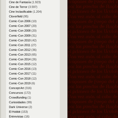
Cine de Fantasía
(1.923)
Cine de Terror
(3.597)
Cine Inclasificable
(1.204)
Cloverfield
(95)
Comic-Con 2006
(10)
Comic-Con 2007
(20)
Comic-Con 2008
(20)
Comic-Con 2009
(31)
Comic-Con 2010
(42)
Comic-Con 2011
(27)
Comic-Con 2012
(36)
Comic-Con 2013
(65)
Comic-Con 2014
(26)
Comic-Con 2015
(12)
Comic-Con 2016
(13)
Comic-Con 2017
(11)
Comic-Con 2018
(12)
Comic-Con 2019
(6)
Concept Art
(316)
Concursos
(172)
Crowdfunding
(1)
Curiosidades
(99)
Dark Universe
(2)
El Hobbit
(153)
Entrevistas
(16)