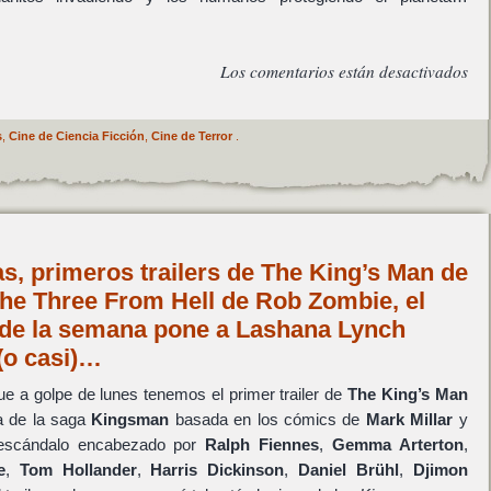
Los comentarios están desactivados
s
,
Cine de Ciencia Ficción
,
Cine de Terror
.
s, primeros trailers de The King’s Man de
he Three From Hell de Rob Zombie, el
de la semana pone a Lashana Lynch
(o casi)…
e a golpe de lunes tenemos el primer trailer de
The King’s Man
a de la saga
Kingsman
basada en los cómics de
Mark Millar
y
 escándalo encabezado por
Ralph Fiennes
,
Gemma Arterton
,
e
,
Tom Hollander
,
Harris Dickinson
,
Daniel Brühl
,
Djimon