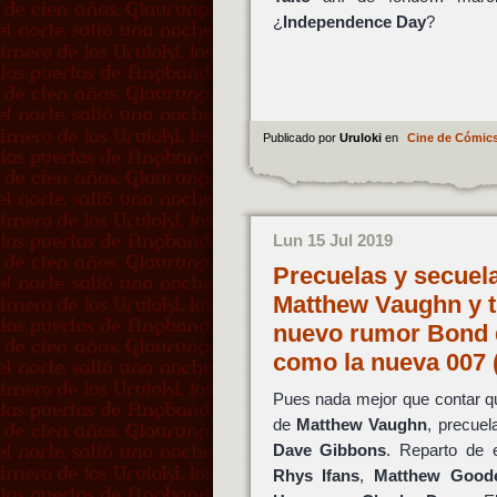
¿
Independence Day
?
Publicado por
Uruloki
en
Cine de Cómic
Lun 15 Jul 2019
Precuelas y secuela
Matthew Vaughn y t
nuevo rumor Bond 
como la nueva 007 
Pues nada mejor que contar qu
de
Matthew Vaughn
, precuel
Dave Gibbons
. Reparto de
Rhys Ifans
,
Matthew Good