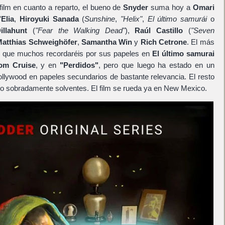
 film en cuanto a reparto, el bueno de
Snyder
suma hoy a
Omari
Elia
,
Hiroyuki Sanada
(
Sunshine
,
"Helix"
,
El último samurái
o
illahunt
(
"Fear the Walking Dead"
),
Raúl Castillo
(
"Seven
Matthias Schweighöfer
,
Samantha Win
y
Rich Cetrone
. El más
, que muchos recordaréis por sus papeles en
El último samurai
om Cruise
, y en
"Perdidos"
, pero que luego ha estado en un
lywood en papeles secundarios de bastante relevancia. El resto
ro sobradamente solventes. El film se rueda ya en New Mexico.