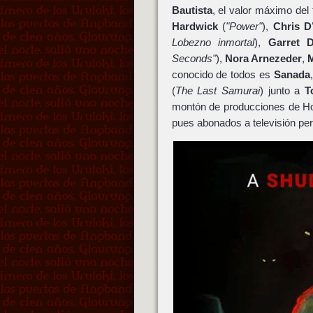
Bautista
, el valor máximo del
Hardwick
(
"Power"
),
Chris D’
Lobezno inmortal
),
Garret D
Seconds"
),
Nora Arnezeder
,
conocido de todos es
Sanada
(
The Last Samurai
) junto a
T
montón de producciones de Hol
pues abonados a televisión pe