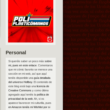
Personal
Si queréis saber un poco más
sobre
mi, pues en este enlace
. Comentaros
que mi cómic favorito se merece una
sección en mi web, así que aquí
tenéis disponible una
guía detallada
del universo Hellboy
. El contenido de
este blog está bajo una
licencia de
Creative Commons
y como último
agregado aquí tenéis la
política de
privacidad de la web
. Ah, si os
apatece favorecer mi culturilla, pues
en Amazon tenéis mi Wishlist por si