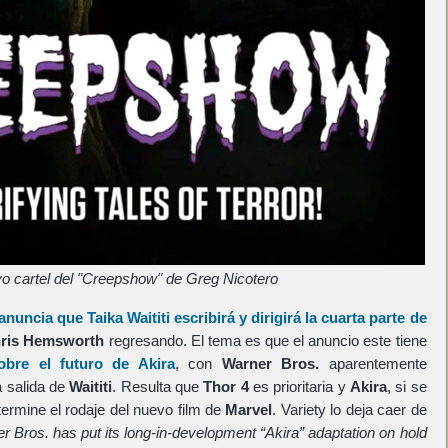
o cartel del "Creepshow" de Greg Nicotero
anuncia que
Taika Waititi
escribirá y dirigirá la cuarta parte de
ris Hemsworth
regresando. El tema es que el anuncio este tiene
sobre el futuro de
Akira
, con
Warner Bros.
aparentemente
a salida de
Waititi
. Resulta que
Thor 4
es prioritaria y
Akira
, si se
ermine el rodaje del nuevo film de
Marvel
. Variety lo deja caer de
r Bros. has put its long-in-development “Akira” adaptation on hold