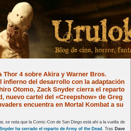
za Thor 4 sobre Akira y Warner Bros.
l infierno del desarrollo con la adaptación
hiro Otomo, Zack Snyder cierra el reparto
d, nuevo cartel del «Creepshow» de Greg
Invaders encuentra en Mortal Kombat a su
r, se nota que la Comic-Con de San Diego está ahí a la vuelta de
Snyder
ha cerrado el reparto de
Army of the Dead
. Tras
Dave