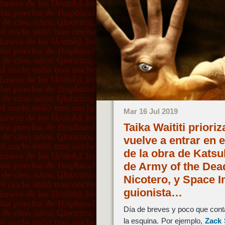
Mar 16 Jul 2019
Taika Waititi priori
vuelve a entrar en e
de la obra de Katsu
de Army of the Dea
Nicotero, y Space 
guionista…
Día de breves y poco que conta
la esquina. Por ejemplo,
Zack 