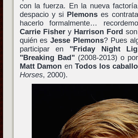
con la fuerza. En la nueva factorí
despacio y si
Plemons
es contrata
hacerlo formalmente… recorde
Carrie Fisher
y
Harrison Ford
son,
quién es
Jesse Plemons
? Pues al
participar en
"Friday Night Lig
"Breaking Bad"
(2008-2013) o po
Matt Damon
en
Todos los caballo
Horses
, 2000).