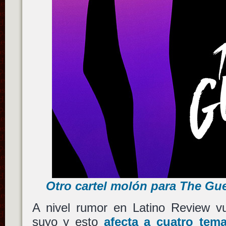
Otro cartel molón para The Gu
A nivel rumor en Latino Review vue
suyo y esto
afecta a cuatro te