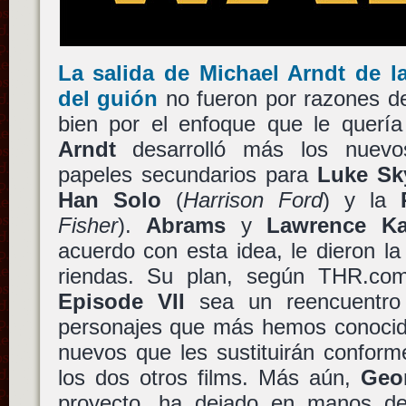
La salida de
Michael Arndt
de la
del guión
no fueron por razones d
bien por el enfoque que le quería
Arndt
desarrolló más los nuevo
papeles secundarios para
Luke Sk
Han Solo
(
Harrison Ford
) y la
Fisher
).
Abrams
y
Lawrence K
acuerdo con esta idea, le dieron la
riendas. Su plan, según THR.c
Episode VII
sea un reencuentro 
personajes que más hemos conocido
nuevos que les sustituirán conform
los dos otros films. Más aún,
Geo
proyecto, ha dejado en manos 