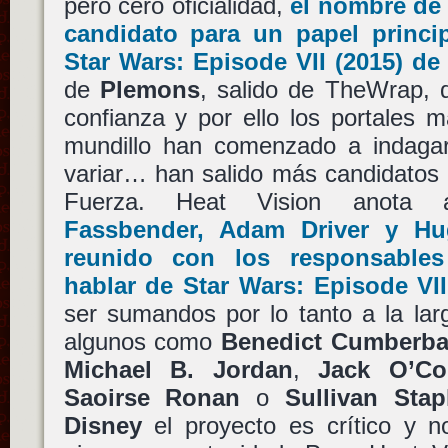
pero cero oficialidad,
el nombre d
candidato para un papel princip
Star Wars: Episode VII
(2015) d
de
Plemons
, salido de TheWrap,
confianza y por ello los portales 
mundillo han comenzado a indaga
variar… han salido más candidatos 
Fuerza. Heat Vision anot
Fassbender
,
Adam Driver
y
Hu
reunido con los responsabl
hablar de
Star Wars: Episode VII
ser sumandos por lo tanto a la lar
algunos como
Benedict Cumberba
Michael B. Jordan
,
Jack O’Co
Saoirse Ronan
o
Sullivan Stap
Disney
el proyecto es crítico y n