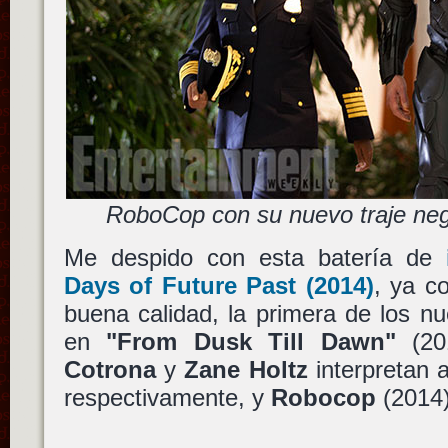
RoboCop con su nuevo traje neg
Me despido con esta batería de
Days of Future Past
(2014)
, ya c
buena calidad, la primera de los 
en
"From Dusk Till Dawn"
(20
Cotrona
y
Zane Holtz
interpretan 
respectivamente, y
Robocop
(2014)