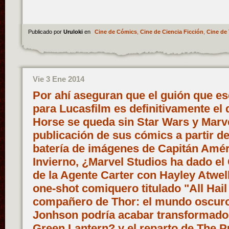
Publicado por
Uruloki
en
Cine de Cómics
,
Cine de Ciencia Ficción
,
Cine de 
Vie 3 Ene 2014
Por ahí aseguran que el guión que e
para Lucasfilm es definitivamente el 
Horse se queda sin Star Wars y Marve
publicación de sus cómics a partir d
batería de imágenes de Capitán Amér
Invierno, ¿Marvel Studios ha dado el O
de la Agente Carter con Hayley Atwe
one-shot comiquero titulado "All Hai
compañero de Thor: el mundo oscur
Jonhson podría acabar transformado
Green Lantern? y el reparto de The P