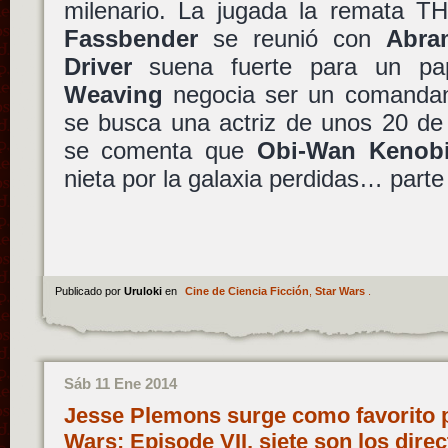
milenario. La jugada la remata 
Fassbender
se reunió con
Abra
Driver
suena fuerte para un pap
Weaving
negocia ser un comanda
se busca una actriz de unos 20 de
se comenta que
Obi-Wan Kenob
nieta por la galaxia perdidas… parte 
Publicado por
Uruloki
en
Cine de Ciencia Ficción
,
Star Wars
.
Sáb 11 Ene 2014
Jesse Plemons surge como favorito p
Wars: Episode VII, siete son los dire