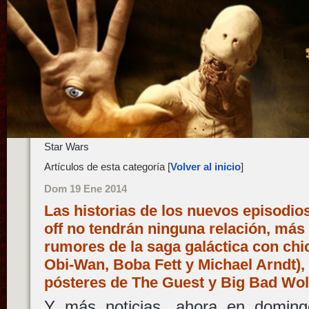
Star Wars
Artículos de esta categoría [
Volver al inicio
]
Dom 19 Ene 2014
Las historias de los nuevos episodios
off no tendrán ninguna relación, más
rumores de la saga galáctica con ch
Obi-Wan, Boba Fett y Michael Arndt),
pósteres de The Guest y Big Bad W
Y más noticias, ahora en doming