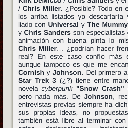
Kirk DeMicco
/
Chris Sanders
y el
/
Chris Miller
. ¿Posible? Todo en e
los arriba listados yo descartarí
liado con
Universal
y
The Mummy
y
Chris Sanders
son especialistas 
animación con buena pinta lo 
Chris Miller
… ¿podrían hacer fren
real? En este caso confío más 
aunque tampoco es que me encan
Cornish
y
Johnson
. Del primero 
Star Trek 3
(¿?) tiene entre mano
novela
cyberpunk
"Snow Crash"
pero nada más. De
Johnson
, re
entrevistas previas siempre ha dic
sus propias ideas, no propuesta
también está libre al terminar co