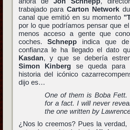
ahora de
Jon Schnepp
, direct
trabajado para
Carton Network
dur
canal que emitió en su momento
"
por lo que podríamos pensar que el 
menos acceso a gente que cono
coches.
Schnepp
indica que de 
confianza le ha llegado el dato qu
Kasdan
, y que se debería estre
Simon Kinberg
se queda para e
historia del icónico cazarrecomp
dijo es…
One of them is Boba Fett. I
for a fact. I will never revea
the one written by Lawrenc
¿Nos lo creemos? Pues la verdad, n