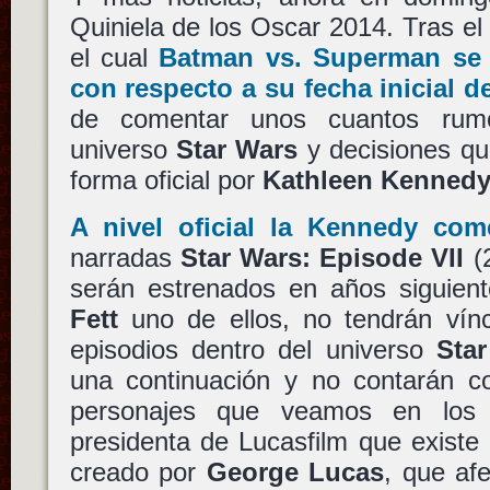
Quiniela de los Oscar 2014. Tras e
el cual
Batman vs. Superman
se 
con respecto a su fecha inicial d
de comentar unos cuantos rum
universo
Star Wars
y decisiones qu
forma oficial por
Kathleen Kenned
A nivel oficial la
Kennedy
come
narradas
Star Wars: Episode VII
(
serán estrenados en años siguien
Fett
uno de ellos, no tendrán vínc
episodios dentro del universo
Sta
una continuación y no contarán co
personajes que veamos en lo
presidenta de Lucasfilm que exist
creado por
George Lucas
, que af