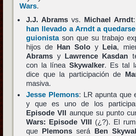
Wars
.
J.J. Abrams
vs.
Michael Arndt
han llevado a
Arndt
a quedarse 
guionista
son que su trabajo exp
hijos de
Han Solo
y
Leia
, mie
Abrams
y
Lawrence Kasdan
te
con la línea
Skywalker
. Es tal 
dice que la participación de
Ma
masiva.
Jesse Plemons
: LR apunta que e
y que es uno de los particip
Episode VII
aunque su punto cu
Wars: Episode VIII
(¿?). El rum
que
Plemons
será
Ben Skywal