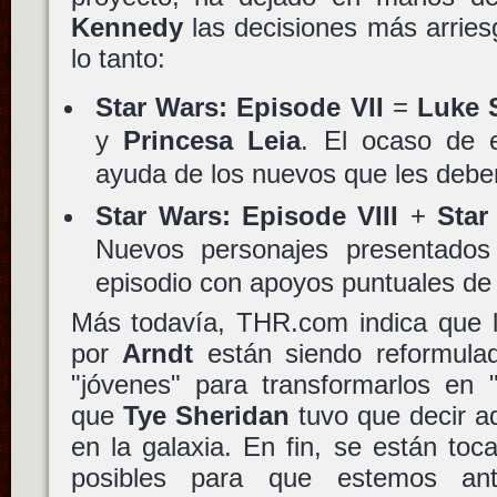
Kennedy
las decisiones más arries
lo tanto:
Star Wars: Episode VII
=
Luke 
y
Princesa Leia
. El ocaso de 
ayuda de los nuevos que les deben 
Star Wars: Episode VIII
+
Star
Nuevos personajes presentados
episodio con apoyos puntuales d
Más todavía, THR.com indica que l
por
Arndt
están siendo reformula
"jóvenes" para transformarlos en "
que
Tye Sheridan
tuvo que decir ad
en la galaxia. En fin, se están toc
posibles para que estemos ant