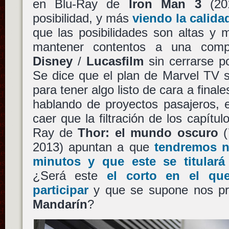
en Blu-Ray de
Iron Man 3
(20
posibilidad, y más
viendo la calida
que las posibilidades son altas y 
mantener contentos a una co
Disney
/
Lucasfilm
sin cerrarse po
Se dice que el plan de Marvel TV s
para tener algo listo de cara a fina
hablando de proyectos pasajeros, 
caer que la filtración de los capítul
Ray de
Thor: el mundo oscuro
(
2013) apuntan a que
tendremos 
minutos y que este se titulará
¿Será este
el corto en el q
participar
y que se supone nos pre
Mandarín
?