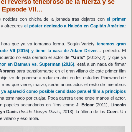
el reverso tenebroso de la fuerza y se
: Episode VII…
 noticias con chicha de la jornada tras dejaros con
el primer
y ofreceros
el póster dedicado a
Halcón
en
Capitán América:
hora que ya va tomando forma. Según Variety
tenemos gran
ode VII
(2015) y tiene la cara de
Adam Driver
… perfecto. El
 acuerdo no está cerrado el actor de
"Girls"
(2012-¿?), y que ya
hor
en
Batman vs. Superman
(2016)
, está a un nada de firmar
 Abrams
para transformarse en el gran villano de este primer film
 objetivo de ponerse a rodar en abril en los estudios Pinewood de
el mes que viene, marzo, serán anunciados el resto de miembros
ya apareció como posible candidato para el film a principios
a terminado por cuajar. Poca carrera tiene entre manos el actor,
 en papeles secundarios en films como
J. Edgar
(2011),
Lincoln
wyn Davis
(
Inside Llewyn Davis
, 2013), la última de los
Coen
. Un
de villano y eso mola.