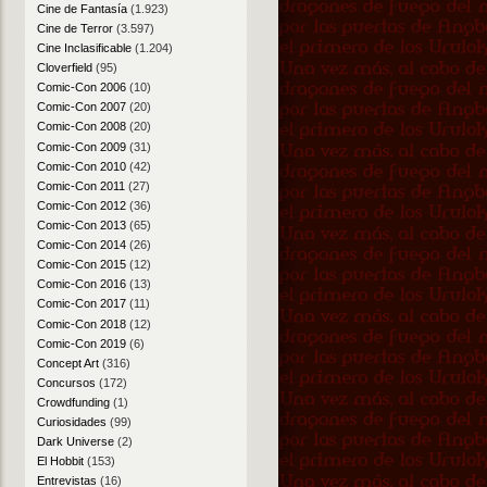
Cine de Fantasía
(1.923)
Cine de Terror
(3.597)
Cine Inclasificable
(1.204)
Cloverfield
(95)
Comic-Con 2006
(10)
Comic-Con 2007
(20)
Comic-Con 2008
(20)
Comic-Con 2009
(31)
Comic-Con 2010
(42)
Comic-Con 2011
(27)
Comic-Con 2012
(36)
Comic-Con 2013
(65)
Comic-Con 2014
(26)
Comic-Con 2015
(12)
Comic-Con 2016
(13)
Comic-Con 2017
(11)
Comic-Con 2018
(12)
Comic-Con 2019
(6)
Concept Art
(316)
Concursos
(172)
Crowdfunding
(1)
Curiosidades
(99)
Dark Universe
(2)
El Hobbit
(153)
Entrevistas
(16)