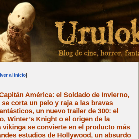
ver al inicio
]
Capitán América: el Soldado de Invierno,
e corta un pelo y raja a las bravas
antásticos, un nuevo trailer de 300: el
, Winter’s Knight o el origen de la
 vikinga se convierte en el producto más
andes estudios de Hollywood, un absurdo