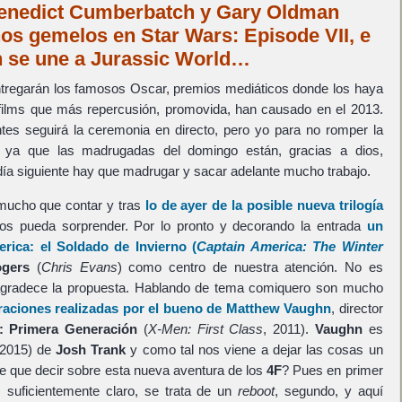
Benedict Cumberbatch y Gary Oldman
os gemelos en Star Wars: Episode VII, e
n se une a Jurassic World…
tregarán los famosos Oscar, premios mediáticos donde los haya
os films que más repercusión, promovida, han causado en el 2013.
tes seguirá la ceremonia en directo, pero yo para no romper la
do ya que las madrugadas del domingo están, gracias a dios,
día siguiente hay que madrugar y sacar adelante mucho trabajo.
 mucho que contar y tras
lo de ayer de la posible nueva trilogía
os pueda sorprender. Por lo pronto y decorando la entrada
un
rica: el Soldado de Invierno
(
Captain America: The Winter
ogers
(
Chris Evans
) como centro de nuestra atención. No es
agradece la propuesta. Hablando de tema comiquero son mucho
raciones realizadas por el bueno de
Matthew Vaughn
, director
: Primera Generación
(
X-Men: First Class
, 2011).
Vaughn
es
2015) de
Josh Trank
y como tal nos viene a dejar las cosas un
e que decir sobre esta nueva aventura de los
4F
? Pues en primer
s suficientemente claro, se trata de un
reboot
, segundo, y aquí