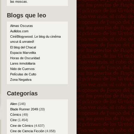
las moscas
.
Blogs que leo
Almas Oscuras
Aullidos.com
CinéBlogywood. Le blog du cinéma
uncut & unrated!
El blog del Chacal
Espacio Marvelita
Horas de Oscuridad
Lares inmobiliaria
Nido de Cuervos
Películas de Culto
Zona Negativa
Categorías
Alien
(146)
Blade Runner 2049
(20)
Cómics
(49)
Cine
(1.454)
Cine de Cómics
(4.637)
Cine de Ciencia Ficción
(4.058)