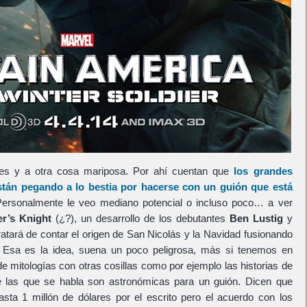
eves y a otra cosa mariposa. Por ahí cuentan que
los grandes
tán pegando a lo bestia por hacerse con un guión que está
Personalmente le veo mediano potencial o incluso poco… a ver
er’s Knight
(¿?), un desarrollo de los debutantes
Ben Lustig
y
ratará de contar el origen de San Nicolás y la Navidad fusionando
a. Esa es la idea, suena un poco peligrosa, más si tenemos en
e mitologías con otras cosillas como por ejemplo las historias de
de las que se habla son astronómicas para un guión. Dicen que
sta 1 millón de dólares por el escrito pero el acuerdo con los