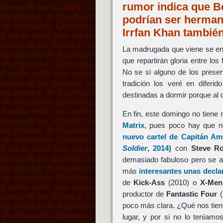
rumor indica que 
podrían ser herman
Irrfan Khan tambié
La madrugada que viene se en
que repartirán gloria entre l
No se si alguno de los presen
tradición los veré en diferi
destinadas a dormir porque al 
En fin, este domingo no tiene
Matrix
, pues poco hay que n
nuevo cartel de
Capitán Ame
Soldier
, 2014)
con
Steve R
demasiado fabuloso pero se 
más
interesantes unas decla
de
Kick-Ass
(2010) o
X-Men
productor de
Fantastic Four
(
poco más clara. ¿Qué nos tien
lugar, y por si no lo teníamo