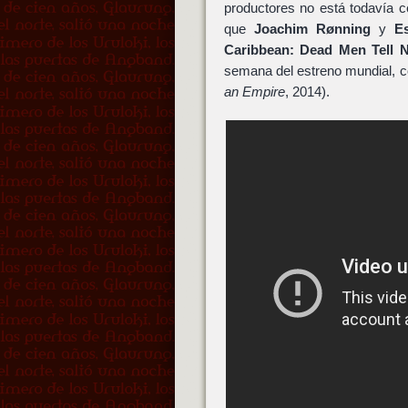
productores no está todavía c
que
Joachim Rønning
y
E
Caribbean: Dead Men Tell N
semana del estreno mundial, con
an Empire
, 2014).