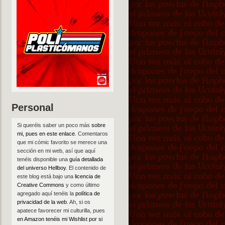
Personal
Si queréis saber un poco más
sobre
mi, pues en este enlace
. Comentaros
que mi cómic favorito se merece una
sección en mi web, así que aquí
tenéis disponible una
guía detallada
del universo Hellboy
. El contenido de
este blog está bajo una
licencia de
Creative Commons
y como último
agregado aquí tenéis la
política de
privacidad de la web
. Ah, si os
apatece favorecer mi culturilla, pues
en Amazon tenéis mi Wishlist por si