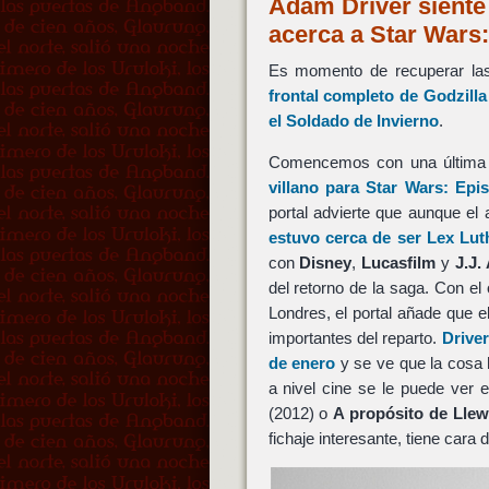
Adam Driver siente 
acerca a Star Wars
Es momento de recuperar las
frontal completo de
Godzilla
el Soldado de Invierno
.
Comencemos con una última 
villano para
Star Wars: Epis
portal advierte que aunque el
estuvo cerca de ser
Lex Lut
con
Disney
,
Lucasfilm
y
J.J.
del retorno de la saga. Con el
Londres, el portal añade que 
importantes del reparto.
Driver
de enero
y se ve que la cosa h
a nivel cine se le puede ver
(2012) o
A propósito de Lle
fichaje interesante, tiene cara 