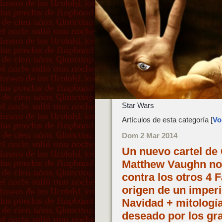
Star Wars
Artículos de esta categoría [
Vol
Dom 2 Mar 2014
Un nuevo cartel de 
Matthew Vaughn no s
contra los otros 4 F
origen de un imperio
Navidad + mitología
deseado por los gr