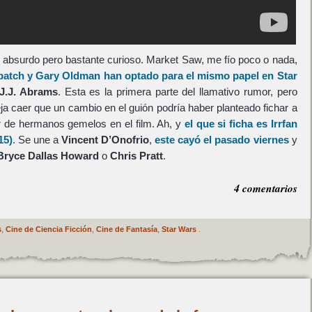
 absurdo pero bastante curioso. Market Saw, me fío poco o nada,
batch
y
Gary Oldman
han optado para el mismo papel en
Star
J.J. Abrams
. Esta es la primera parte del llamativo rumor, pero
a caer que un cambio en el guión podría haber planteado fichar a
r de hermanos gemelos en el film. Ah, y
el que si ficha es
Irrfan
15)
. Se une a
Vincent D’Onofrio
,
este cayó el pasado viernes
y
Bryce Dallas Howard
o
Chris Pratt
.
4 comentarios
s
,
Cine de Ciencia Ficción
,
Cine de Fantasía
,
Star Wars
.