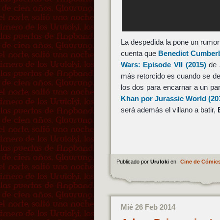
La despedida la pone un rumor
cuenta que
Benedict Cumber
Wars: Episode VII
(2015)
de
más retorcido es cuando se dej
los dos para encarnar a un pa
Khan
por
Jurassic World
(20
será además el villano a batir,
Publicado por
Uruloki
en
Cine de Cómic
Mié 26 Feb 2014