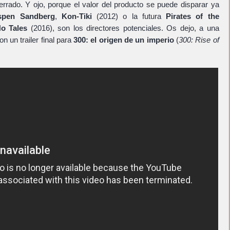
errado. Y ojo, porque el valor del producto se puede disparar ya
spen Sandberg
,
Kon-Tiki
(2012) o la futura
Pirates of the
o Tales
(2016), son los directores potenciales. Os dejo, a una
 un trailer final para
300: el origen de un imperio
(
300: Rise of