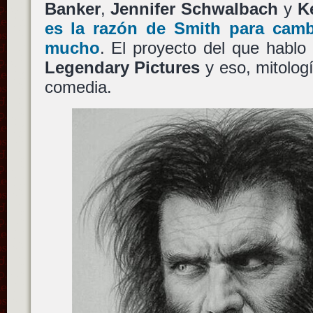
Banker
,
Jennifer Schwalbach
y
K
es la razón de
Smith
para cambi
mucho
. El proyecto del que hablo
Legendary Pictures
y eso, mitologí
comedia.