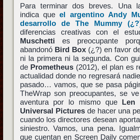
Para terminar dos breves. Una 
indica que
el argentino
Andy Mu
desarrollo de
The Mummy
(¿?
diferencias creativas con el est
Muschetti
es preocupante por
abandonó
Bird Box
(¿?) en favor d
ni la primera ni la segunda. Con g
de
Prometheus
(2012), el plan es re
actualidad donde no regresará nadie
pasado… vamos, que se pasa págin
TheWrap son preocupantes, se ve 
aventura por lo mismo que
Len
Universal Pictures
de hacer una pel
cuando los directores desean aport
siniestro. Vamos, una pena. Igualm
que cuentan en Screen Daily come