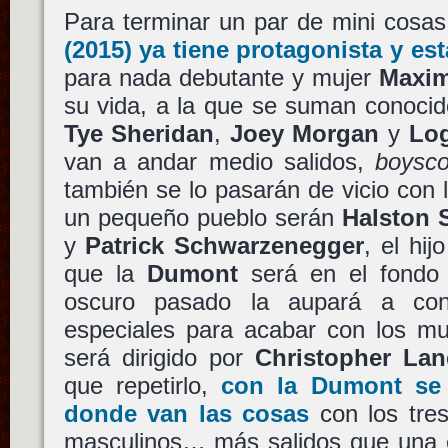
Para terminar un par de mini cosa
(2015) ya tiene protagonista y es
para nada debutante y mujer
Maxi
su vida, a la que se suman conocid
Tye Sheridan
,
Joey Morgan
y
Log
van a andar medio salidos,
boysco
también se lo pasarán de vicio con
un pequeño pueblo serán
Halston 
y
Patrick Schwarzenegger
, el hi
que la
Dumont
será en el fondo l
oscuro pasado la aupará a co
especiales para acabar con los mue
será dirigido por
Christopher La
que repetirlo,
con la
Dumont
se 
donde van las cosas
con los tres
masculinos… más salidos que una es