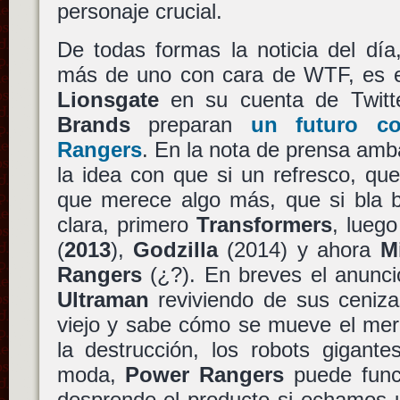
personaje crucial.
De todas formas la noticia del dí
más de uno con cara de WTF, es el
Lionsgate
en su cuenta de Twitt
Brands
preparan
un futuro 
Rangers
. En la nota de prensa amb
la idea con que si un refresco, que
que merece algo más, que si bla b
clara, primero
Transformers
, luego
(
2013
),
Godzilla
(2014) y ahora
M
Rangers
(¿?). En breves el anunc
Ultraman
reviviendo de sus ceniz
viejo y sabe cómo se mueve el mer
la destrucción, los robots gigant
moda,
Power Rangers
puede funci
desprende el producto si echamos 