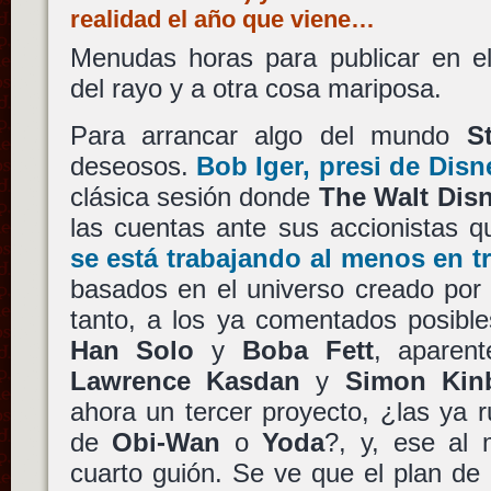
realidad el año que viene…
Menudas horas para publicar en el
del rayo y a otra cosa mariposa.
Para arrancar algo del mundo
S
deseosos.
Bob Iger
, presi de
Disn
clásica sesión donde
The Walt Di
las cuentas ante sus accionistas 
se está trabajando al menos en t
basados en el universo creado po
tanto, a los ya comentados posibles
Han Solo
y
Boba Fett
, aparen
Lawrence Kasdan
y
Simon Kin
ahora un tercer proyecto, ¿las ya 
de
Obi-Wan
o
Yoda
?, y, ese al 
cuarto guión. Se ve que el plan de