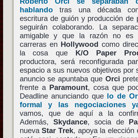
Roberto Orci
se separaban ci
hablando
tras una década comp
escritura de guión y producción de p
seguirán colaborando. La separa
amigable y que la razón no es 
carreras en
Hollywood
como direct
la cosa que
K/O Paper Pro
productora, será reconfigurada pa
espacio a sus nuevos objetivos por s
anuncio se apuntaba que
Orci
prete
frente a
Paramount
, cosa que po
Deadline anunciando que
lo de
Or
formal y las negociaciones 
vamos, que de aquí a la confi
Además,
Skydance
, socia de
Pa
nueva
Star Trek
, apoya la elección