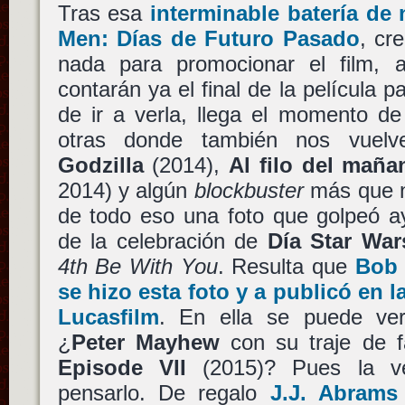
Tras esa
interminable batería de
Men: Días de Futuro Pasado
, cr
nada para promocionar el film, 
contarán ya el final de la película p
de ir a verla, llega el momento de 
otras donde también nos vuelv
Godzilla
(2014),
Al filo del maña
2014) y algún
blockbuster
más que no
de todo eso una foto que golpeó ay
de la celebración de
Día Star War
4th Be With You
. Resulta que
Bob 
se hizo esta foto y a publicó en 
Lucasfilm
. En ella se puede ve
¿
Peter Mayhew
con su traje de 
Episode VII
(2015)? Pues la ve
pensarlo. De regalo
J.J. Abrams