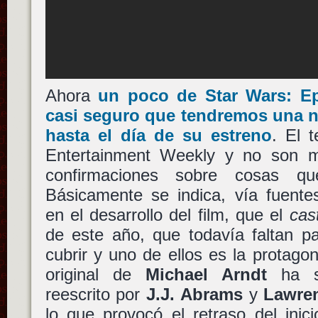
Ahora
un poco de
Star Wars: E
casi seguro que tendremos una n
hasta el día de su estreno
. El 
Entertainment Weekly y no son 
confirmaciones sobre cosas q
Básicamente se indica, vía fuentes
en el desarrollo del film, que el
cas
de este año, que todavía faltan p
cubrir y uno de ellos es la protagon
original de
Michael Arndt
ha si
reescrito por
J.J. Abrams
y
Lawre
lo que provocó el retraso del inic