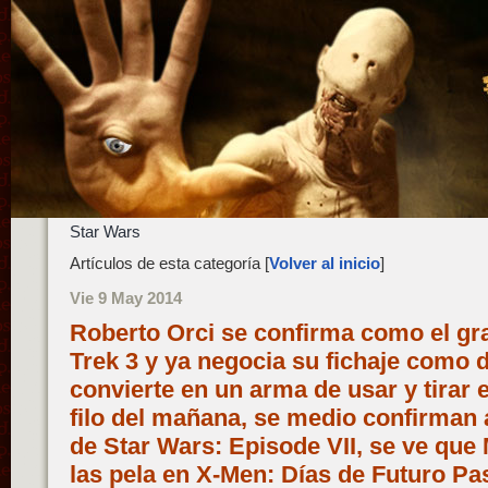
Star Wars
Artículos de esta categoría [
Volver al inicio
]
Vie 9 May 2014
Roberto Orci se confirma como el gr
Trek 3 y ya negocia su fichaje como d
convierte en un arma de usar y tirar e
filo del mañana, se medio confirma
de Star Wars: Episode VII, se ve que
las pela en X-Men: Días de Futuro Pa