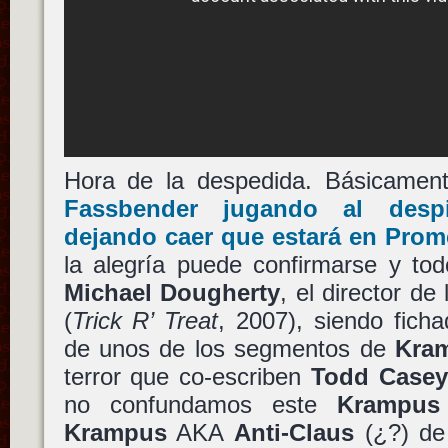
Hora de la despedida. Básicame
Fassbender
jugando al despis
dejando caer que estará en
Prom
la alegría puede confirmarse y to
Michael Dougherty
, el director de
(
Trick R’ Treat
, 2007), siendo fich
de unos de los segmentos de
Kra
terror que co-escriben
Todd Case
no confundamos este
Krampus
Krampus
AKA
Anti-Claus
(¿?) d