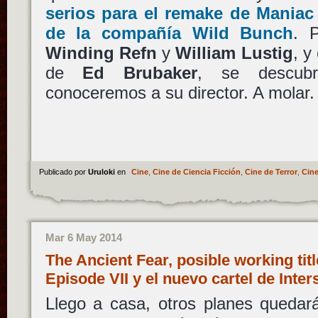
serios para el remake de
Maniac
de la compañía
Wild Bunch
. 
Winding Refn
y
William Lustig
, y
de
Ed Brubaker
, se descu
conoceremos a su director. A molar.
Publicado por
Uruloki
en
Cine
,
Cine de Ciencia Ficción
,
Cine de Terror
,
Cine
Mar 6 May 2014
The Ancient Fear, posible working titl
Episode VII y el nuevo cartel de Inter
Llego a casa, otros planes queda