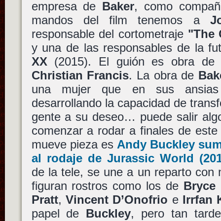
empresa de
Baker
, como compañí
mandos del film tenemos a
J
responsable del cortometraje
"The 
y una de las responsables de la fut
XX
(2015). El guión es obra de
Christian Francis
. La obra de
Bak
una mujer que en sus ansias
desarrollando la capacidad de transf
gente a su deseo… puede salir alg
comenzar a rodar a finales de este
mueve pieza es
Andy Buckley
sumá
al rodaje de
Jurassic World
(201
de la tele, se une a un reparto co
figuran rostros como los de
Bryce
Pratt
,
Vincent D’Onofrio
e
Irrfan
papel de
Buckley
, pero tan tar