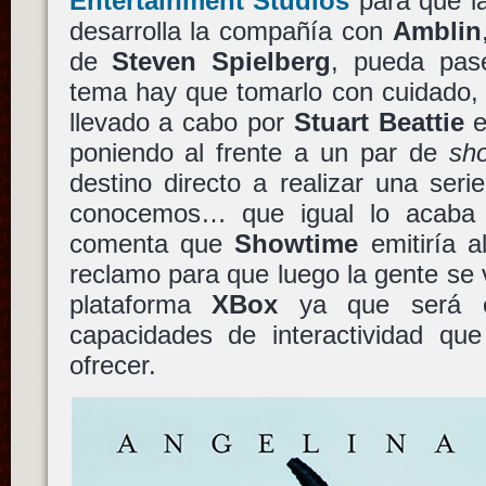
Entertainment Studios
para que la
desarrolla la compañía con
Amblin
de
Steven Spielberg
, pueda pase
tema hay que tomarlo con cuidado, 
llevado a cabo por
Stuart Beattie
e
poniendo al frente a un par de
sh
destino directo a realizar una seri
conocemos… que igual lo acaba 
comenta que
Showtime
emitiría a
reclamo para que luego la gente se v
plataforma
XBox
ya que será es
capacidades de interactividad qu
ofrecer.