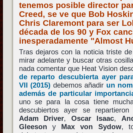
tenemos posible director pa
Creed, se ve que Bob Hoskin
Chris Claremont para ser Lo
década de los 90 y Fox canc
inesperadamente "Almost 
Tras dejaros con la noticia triste d
mirar adelante y buscar otras cosill
nada comentar que Heat Vision des
de reparto descubierta ayer pa
VII
(2015)
debemos añadir
un nomb
además de particular importanci
uno se para la cosa tiene mucha
descubiertos ayer se repartiero
Adam Driver
,
Oscar Isaac
,
An
Gleeson
y
Max von Sydow
, t