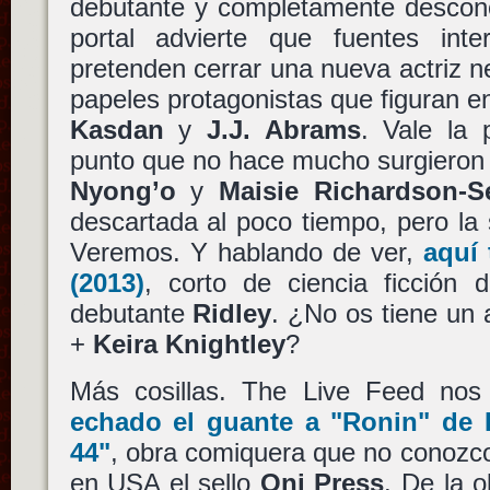
debutante y completamente desco
portal advierte que fuentes int
pretenden cerrar una nueva actriz ne
papeles protagonistas que figuran e
Kasdan
y
J.J. Abrams
. Vale la 
punto que no hace mucho surgieron
Nyong’o
y
Maisie Richardson-Se
descartada al poco tiempo, pero l
Veremos. Y hablando de ver,
aquí
(2013)
, corto de ciencia ficción 
debutante
Ridley
. ¿No os tiene un 
+
Keira Knightley
?
Más cosillas. The Live Feed no
echado el guante a
"Ronin"
de
44"
, obra comiquera que no conozco
en USA el sello
Oni Press
. De la 