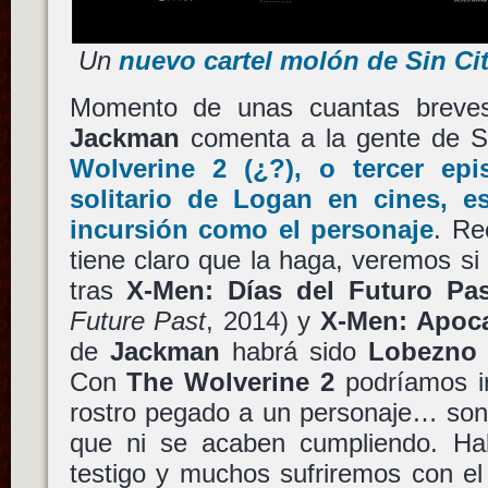
Un
nuevo cartel molón de Sin Cit
Momento de unas cuantas breve
Jackman
comenta a la gente de 
Wolverine 2
(¿?), o tercer epi
solitario de
Logan
en cines, es
incursión como el personaje
. Re
tiene claro que la haga, veremos si 
tras
X-Men: Días del Futuro Pa
Future Past
, 2014) y
X-Men: Apoc
de
Jackman
habrá sido
Lobezno
Con
The Wolverine 2
podríamos i
rostro pegado a un personaje… so
que ni se acaben cumpliendo. Ha
testigo y muchos sufriremos con e