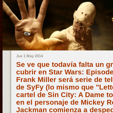
Jue 1 May 2014
Se ve que todavía falta un g
cubrir en Star Wars: Episode
Frank Miller será serie de t
de SyFy (lo mismo que "Lett
cartel de Sin City: A Dame to
en el personaje de Mickey 
Jackman comienza a desped