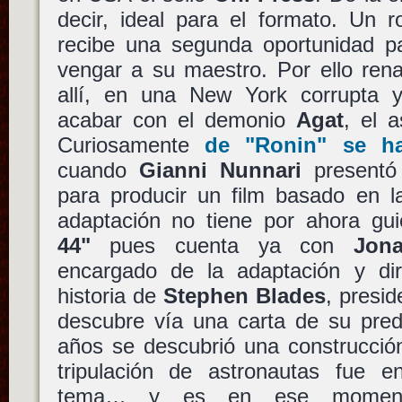
decir, ideal para el formato. Un r
recibe una segunda oportunidad p
vengar a su maestro. Por ello rena
allí, en una New York corrupta y 
acabar con el demonio
Agat
, el 
Curiosamente
de
"Ronin"
se ha
cuando
Gianni Nunnari
presentó 
para producir un film basado en 
adaptación no tiene por ahora gu
44"
pues cuenta ya con
Jon
encargado de la adaptación y dir
historia de
Stephen Blades
, presi
descubre vía una carta de su pred
años se descubrió una construcció
tripulación de astronautas fue en
tema… y es en ese moment