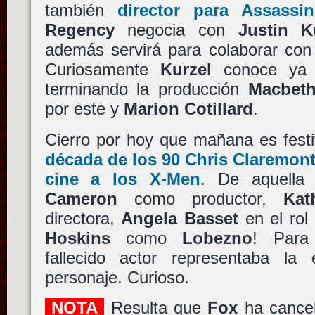
también
director para
Assassin
Regency
negocia con
Justin K
además servirá para colaborar co
Curiosamente
Kurzel
conoce ya a
terminando la producción
Macbet
por este y
Marion Cotillard
.
Cierro por hoy que mañana es festi
década de los 90
Chris Claremon
cine a los
X-Men
. De aquell
Cameron
como productor,
Kat
directora,
Angela Basset
en el rol
Hoskins
como
Lobezno
! Para
fallecido actor representaba la
personaje. Curioso.
NOTA
Resulta que
Fox
ha cance