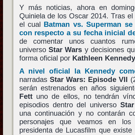
Y más noticias, ahora en doming
Quiniela de los Oscar 2014. Tras e
el cual
Batman vs. Superman
se 
con respecto a su fecha inicial d
de comentar unos cuantos rum
universo
Star Wars
y decisiones qu
forma oficial por
Kathleen Kenned
A nivel oficial la
Kennedy
come
narradas
Star Wars: Episode VII
(
serán estrenados en años siguien
Fett
uno de ellos, no tendrán vínc
episodios dentro del universo
Sta
una continuación y no contarán co
personajes que veamos en lo
presidenta de Lucasfilm que exist