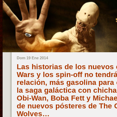
Dom 19 Ene 2014
Las historias de los nuevos 
Wars y los spin-off no tendr
relación, más gasolina para
la saga galáctica con chich
Obi-Wan, Boba Fett y Michael
de nuevos pósteres de The 
Wolves…