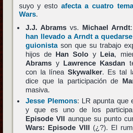
suyo y esto
afecta a cuatro te
Wars
.
J.J. Abrams
vs.
Michael Arndt
han llevado a
Arndt
a quedarse 
guionista
son que su trabajo exp
hijos de
Han Solo
y
Leia
, mie
Abrams
y
Lawrence Kasdan
te
con la línea
Skywalker
. Es tal 
dice que la participación de
Ma
masiva.
Jesse Plemons
: LR apunta que e
y que es uno de los particip
Episode VII
aunque su punto cu
Wars: Episode VIII
(¿?). El rum