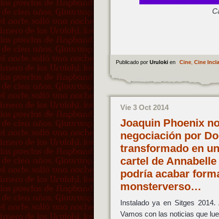
C
Publicado por
Uruloki
en
Cine
,
Cine Incla
Vie 3 Oct 2014
Joaquin Phoenix no
negociación por Doc
transformado en un 
cartel de Annabelle
podría acabar for
monsterverso…
Instalado ya en Sitges 2014.
Vamos con las noticias que lue