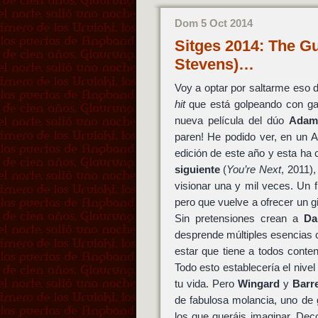
Dom 5 Oct 2014
Sitges 2014: The G
Stevens)…
Voy a optar por saltarme eso 
hit
que está golpeando con g
nueva película del dúo
Adam
paren! He podido ver, en un A
edición de este año y esta ha 
siguiente
(
You’re Next
, 2011)
visionar una y mil veces. Un 
pero que vuelve a ofrecer un
Sin pretensiones crean a
Da
desprende múltiples esencias 
estar que tiene a todos conten
Todo esto establecería el nive
tu vida. Pero
Wingard
y
Barr
de fabulosa molancia, uno de 
los que queráis imaginar. Dec