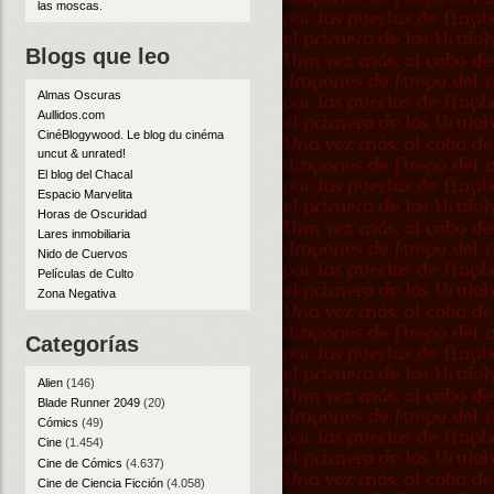
las moscas
.
Blogs que leo
Almas Oscuras
Aullidos.com
CinéBlogywood. Le blog du cinéma
uncut & unrated!
El blog del Chacal
Espacio Marvelita
Horas de Oscuridad
Lares inmobiliaria
Nido de Cuervos
Películas de Culto
Zona Negativa
Categorías
Alien
(146)
Blade Runner 2049
(20)
Cómics
(49)
Cine
(1.454)
Cine de Cómics
(4.637)
Cine de Ciencia Ficción
(4.058)