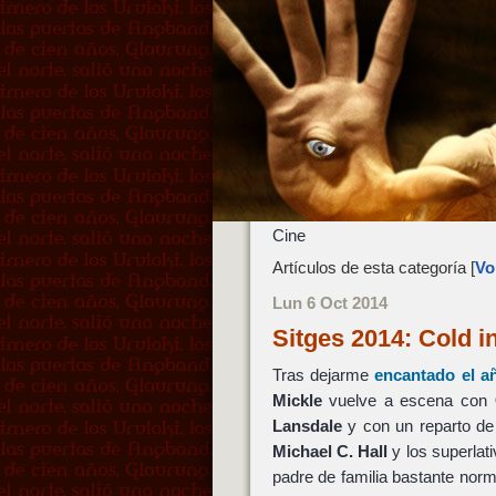
Cine
Artículos de esta categoría [
Vol
Lun 6 Oct 2014
Sitges 2014: Cold i
Tras dejarme
encantado el a
Mickle
vuelve a escena con
Lansdale
y con un reparto d
Michael C. Hall
y los superlat
padre de familia bastante norm