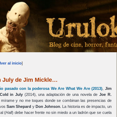
ver al inicio
]
n July de Jim Mickle…
ño pasado con la poderosa
We Are What We Are
(2013)
,
Jim
Cold in July
(2014), una adaptación de una novela de
Joe R.
e mírame y no me toques donde se combinan las presencias de
ivos
Sam Shepard
y
Don Johnson
. La historia es de impacto, un
al (
Hall
) debe hacer frente no sin miedo a un ladrón que se cuela