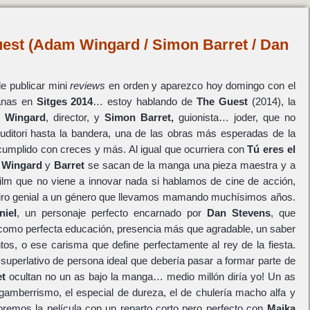
uest (Adam Wingard / Simon Barret / Dan
de publicar mini
reviews
en orden y aparezco hoy domingo con el
anas en
Sitges 2014
… estoy hablando de
The Guest
(2014), la
 Wingard
, director, y
Simon Barret,
guionista… joder, que no
uditori hasta la bandera, una de las obras más esperadas de la
cumplido con creces y más. Al igual que ocurriera con
Tú eres el
,
Wingard
y
Barret
se sacan de la manga una pieza maestra y a
film que no viene a innovar nada si hablamos de cine de acción,
 giro genial a un género que llevamos mamando muchísimos años.
niel
, un personaje perfecto encarnado por
Dan Stevens
, que
como perfecta educación, presencia más que agradable, un saber
tos, o ese carisma que define perfectamente al rey de la fiesta.
l superlativo de persona ideal que debería pasar a formar parte de
et
ocultan no un as bajo la manga… medio millón diría yo! Un as
gamberrismo, el especial de dureza, el de chulería macho alfa y
oremos la película con un reparto corto pero perfecto con
Maika