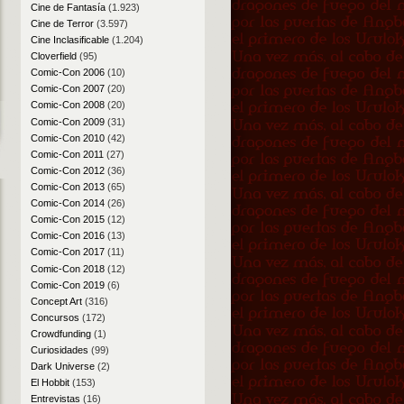
Cine de Fantasía
(1.923)
Cine de Terror
(3.597)
Cine Inclasificable
(1.204)
Cloverfield
(95)
Comic-Con 2006
(10)
Comic-Con 2007
(20)
Comic-Con 2008
(20)
Comic-Con 2009
(31)
Comic-Con 2010
(42)
Comic-Con 2011
(27)
Comic-Con 2012
(36)
Comic-Con 2013
(65)
Comic-Con 2014
(26)
Comic-Con 2015
(12)
Comic-Con 2016
(13)
Comic-Con 2017
(11)
Comic-Con 2018
(12)
Comic-Con 2019
(6)
Concept Art
(316)
Concursos
(172)
Crowdfunding
(1)
Curiosidades
(99)
Dark Universe
(2)
El Hobbit
(153)
Entrevistas
(16)