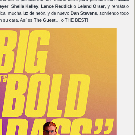
eyer
,
Sheila Kelley
,
Lance Reddick
o
Leland Orser
, y remátalo
ica, mucha luz de neón, y de nuevo
Dan Stevens
, sonriendo todo
n su cara. Así es
The Guest
… o THE BEST!