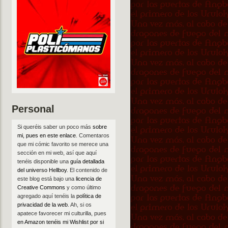
Personal
Si queréis saber un poco más
sobre
mi, pues en este enlace
. Comentaros
que mi cómic favorito se merece una
sección en mi web, así que aquí
tenéis disponible una
guía detallada
del universo Hellboy
. El contenido de
este blog está bajo una
licencia de
Creative Commons
y como último
agregado aquí tenéis la
política de
privacidad de la web
. Ah, si os
apatece favorecer mi culturilla, pues
en Amazon tenéis mi Wishlist por si