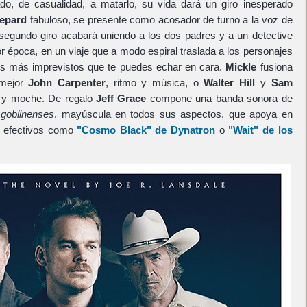
do, de casualidad, a matarlo, su vida dará un giro inesperado
epard
fabuloso, se presente como acosador de turno a la voz de
 segundo giro acabará uniendo a los dos padres y a un detective
r época, en un viaje que a modo espiral traslada a los personajes
nos más imprevistos que te puedes echar en cara.
Mickle
fusiona
 mejor
John Carpenter
, ritmo y música, o
Walter Hill
y
Sam
he y moche. De regalo
Jeff Grace
compone una banda sonora de
y
goblinenses
, mayúscula en todos sus aspectos, que apoya en
z efectivos como
"Cosmo Black"
de
Dynatron
o
"Wait"
de los