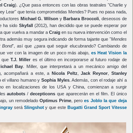
l Craig
). ¿Que pasa entonces con las obras teatrales "Charlie y
l Rey Lear" que tenía comprometidas Mendes? Pues no pasa nada,
roductores
Michael G. Wilson
y
Barbara Broccoli
, deseosos de
ue ha sido
Skyfall
(2012), han decidido que se puede esperar por
ra que vuelva a mandar a
Craig
en su nueva intervención como el
ra además muy segura indicando de forma tajante que "
Mendes
xt Bond
", así que ¿para qué seguir elucubrando? Cambiando de
que ver con la imagen de un poco más abajo,
es Heat Vision la
que
T.J. Miller
es el último en incorporarse al futuro rodaje de
ichael Bay
. Miller, que interpretará a un mecánico amigo del
g
, acompañará a este, a
Nicola Peltz
,
Jack Reynor
,
Stanley
el villano humano y
Sophia Myles
. Además, con el rodaje ahí a
ano en localizaciones de los USA y China, comienzan a surgir
bles
autobots
/
decepticons
que aparecerán en el film. El único
bajo, un remodelado
Optimus Prime
, pero
es Joblo la que deja
ingray
será
Slingshot
y que este
Bugatti Grand Sport Vitesse