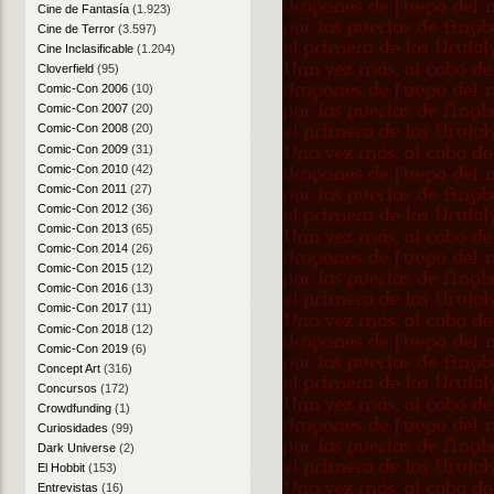
Cine de Fantasía
(1.923)
Cine de Terror
(3.597)
Cine Inclasificable
(1.204)
Cloverfield
(95)
Comic-Con 2006
(10)
Comic-Con 2007
(20)
Comic-Con 2008
(20)
Comic-Con 2009
(31)
Comic-Con 2010
(42)
Comic-Con 2011
(27)
Comic-Con 2012
(36)
Comic-Con 2013
(65)
Comic-Con 2014
(26)
Comic-Con 2015
(12)
Comic-Con 2016
(13)
Comic-Con 2017
(11)
Comic-Con 2018
(12)
Comic-Con 2019
(6)
Concept Art
(316)
Concursos
(172)
Crowdfunding
(1)
Curiosidades
(99)
Dark Universe
(2)
El Hobbit
(153)
Entrevistas
(16)