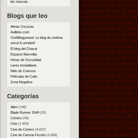
las moscas
.
Blogs que leo
Almas Oscuras
Aullidos.com
CinéBlogywood. Le blog du cinéma
uncut & unrated!
El blog del Chacal
Espacio Marvelita
Horas de Oscuridad
Lares inmobiliaria
Nido de Cuervos
Películas de Culto
Zona Negativa
Categorías
Alien
(146)
Blade Runner 2049
(20)
Cómics
(49)
Cine
(1.454)
Cine de Cómics
(4.637)
Cine de Ciencia Ficción
(4.058)