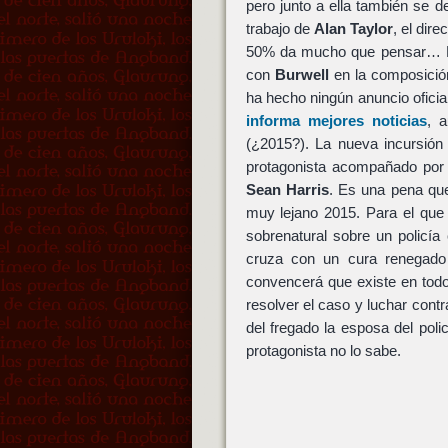
pero junto a ella también se 
trabajo de
Alan Taylor
, el dir
50% da mucho que pensar… R
con
Burwell
en la composició
ha hecho ningún anuncio oficia
informa mejores noticias
, 
(¿2015?). La nueva incursió
protagonista acompañado po
Sean Harris
. Es una pena que
muy lejano 2015. Para el que
sobrenatural sobre un policía 
cruza con un cura renegado
convencerá que existe en todo
resolver el caso y luchar cont
del fregado la esposa del poli
protagonista no lo sabe.