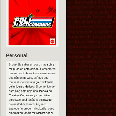
Personal
Si queréis saber un poco más
sobre
mi, pues en este enlace
. Comentaros
que mi cómic favorito se merece una
sección en mi web, así que aquí
tenéis disponible una
guía detallada
del universo Hellboy
. El contenido de
este blog está bajo una
licencia de
Creative Commons
y como último
agregado aquí tenéis la
política de
privacidad de la web
. Ah, si os
apatece favorecer mi culturilla, pues
en Amazon tenéis mi Wishlist por si