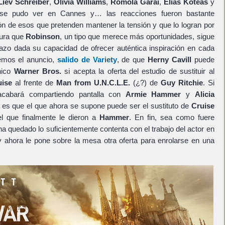
Liev Schreiber
,
Olivia Williams
,
Romola Garai
,
Elias Koteas
y
a se pudo ver en Cannes y… las reacciones fueron bastante
ón de esos que pretenden mantener la tensión y que lo logran por
gura que
Robinson
, un tipo que merece más oportunidades, sigue
tazo dada su capacidad de ofrecer auténtica inspiración en cada
emos el anuncio,
salido de Variety
, de que
Herny Cavill
puede
hico
Warner Bros.
si acepta la oferta del estudio de sustituir al
ise
al frente de
Man from U.N.C.L.E.
(¿?) de
Guy Ritchie
. Si
cabará compartiendo pantalla con
Armie Hammer
y
Alicia
a es que el que ahora se supone puede ser el sustituto de
Cruise
el que finalmente le dieron a
Hammer
. En fin, sea como fuere
a quedado lo suficientemente contenta con el trabajo del actor en
 ahora le pone sobre la mesa otra oferta para enrolarse en una