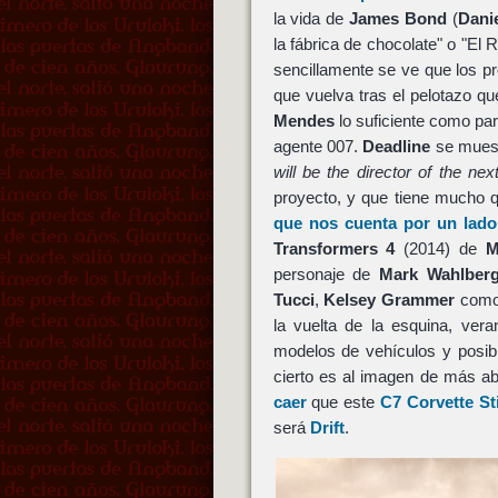
la vida de
James Bond
(
Danie
la fábrica de chocolate" o "E
sencillamente se ve que los p
que vuelva tras el pelotazo q
Mendes
lo suficiente como pa
agente 007.
Deadline
se muest
will be the director of the ne
proyecto, y que tiene mucho 
que nos cuenta por un lado
Transformers 4
(2014) de
M
personaje de
Mark Wahlber
Tucci
,
Kelsey Grammer
como 
la vuelta de la esquina, ver
modelos de vehículos y posi
cierto es al imagen de más a
caer
que este
C7 Corvette St
será
Drift
.