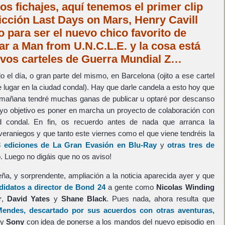
s fichajes, aquí tenemos el primer clip
ficción Last Days on Mars, Henry Cavill
 para ser el nuevo chico favorito de
ar a Man from U.N.C.L.E. y la cosa está
evos carteles de Guerra Mundial Z…
el día, o gran parte del mismo, en Barcelona (ojito a ese cartel
 lugar en la ciudad condal). Hay que darle candela a esto hoy que
 mañana tendré muchas ganas de publicar u optaré por descanso
cuyo objetivo es poner en marcha un proyecto de colaboración con
d condal. En fin, os recuerdo antes de nada que arranca la
eraniegos y que tanto este viernes como el que viene tendréis la
3 ediciones de La Gran Evasión en Blu-Ray
y
otras tres de
 Luego no digáis que no os aviso!
, y sorprendente, ampliación a la noticia aparecida ayer y que
ndidatos a director de Bond 24
a gente como
Nicolas Winding
r
,
David Yates
y
Shane Black
. Pues nada, ahora resulta que
endes, descartado por sus acuerdos con otras aventuras,
y
Sony
con idea de ponerse a los mandos del nuevo episodio en