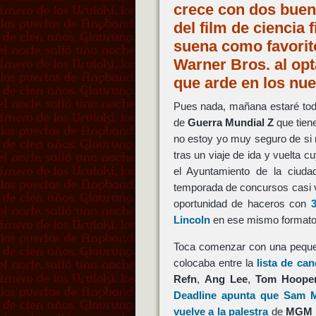
crece con dos bueno
del film de ciencia 
suena como favorito
Warner Bros. al opt
que arde en los nu
Pues nada, mañana estaré todo 
de
Guerra Mundial Z
que tiene
no estoy yo muy seguro de si
tras un viaje de ida y vuelta 
el Ayuntamiento de la ciuda
temporada de concursos casi v
oportunidad de haceros con
Lincoln
en ese mismo formato.
Toca comenzar con una pequeña
colocaba entre la
lista de ca
Refn
,
Ang Lee
,
Tom Hoope
Deadline apunta que Sam M
vuelve a la palestra
de
MGM