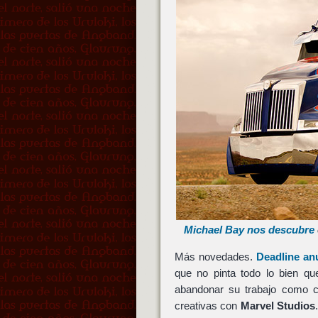
Michael Bay nos descubre
Más novedades.
Deadline an
que no pinta todo lo bien q
abandonar su trabajo como 
creativas con
Marvel Studios