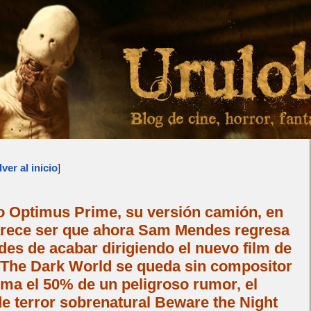
ver al inicio
]
 Optimus Prime, su versión camión, en
arece ser que ahora Sam Mendes regresa
ades de acabar dirigiendo el nuevo film de
The Dark World se queda sin compositor
rma el 50% de un peligroso rumor, el
 de terror sobrenatural Beware the Night