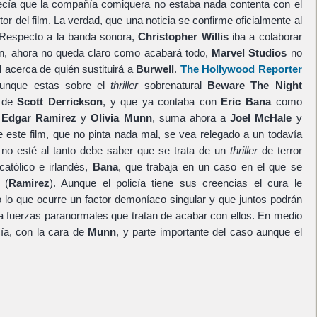
decía que la compañía comiquera no estaba nada contenta con el
ector del film. La verdad, que una noticia se confirme oficialmente al
especto a la banda sonora,
Christopher Willis
iba a colaborar
n, ahora no queda claro como acabará todo,
Marvel Studios
no
l acerca de quién sustituirá a
Burwell
.
The Hollywood Reporter
aunque estas sobre el
thriller
sobrenatural
Beware The Night
n de
Scott Derrickson
, y que ya contaba con
Eric Bana
como
r
Edgar Ramirez
y
Olivia Munn
, suma ahora a
Joel McHale
y
 este film, que no pinta nada mal, se vea relegado a un todavía
 no esté al tanto debe saber que se trata de un
thriller
de terror
católico e irlandés,
Bana
, que trabaja en un caso en el que se
 (
Ramirez
). Aunque el policía tiene sus creencias el cura le
 lo que ocurre un factor demoníaco singular y que juntos podrán
ra fuerzas paranormales que tratan de acabar con ellos. En medio
cía, con la cara de
Munn
, y parte importante del caso aunque el