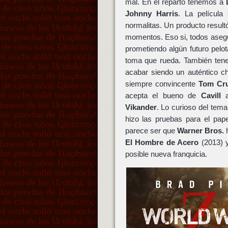
mal. En el reparto tenemos a
Johnny Harris
. La películ
normalitas. Un producto result
momentos. Eso si, todos ase
prometiendo algún futuro pelo
toma que rueda. También ten
acabar siendo un auténtico c
siempre convincente
Tom Cru
acepta el bueno de
Cavill
a
Vikander
. Lo curioso del tem
hizo las pruebas para el pap
parece ser que
Warner Bros.
h
El Hombre de Acero
(2013) y
posible nueva franquicia.