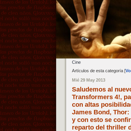
Cine
Artículos de esta categoría [
Vol
Mié 29 May 2013
Saludemos al nuevo
Transformers 4!, p
con altas posibilid
James Bond, Thor: 
y con esto se confi
reparto del thriller