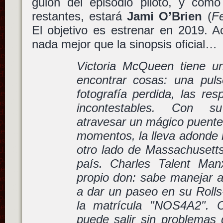
guión del episodio piloto, y com
restantes, estará
Jami O’Brien
(
F
El objetivo es estrenar en 2019. A
nada mejor que la sinopsis oficial…
Victoria McQueen tiene u
encontrar cosas: una puls
fotografía perdida, las re
incontestables. Con s
atravesar un mágico puente
momentos, la lleva adonde n
otro lado de Massachusetts
país. Charles Talent Man
propio don: sabe manejar a 
a dar un paseo en su Roll
la matrícula "NOS4A2". 
puede salir sin problemas 