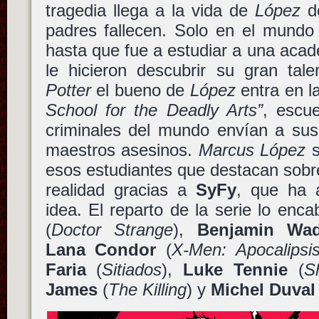
tragedia llega a la vida de
López
de
padres fallecen. Solo en el mundo 
hasta que fue a estudiar a una acad
le hicieron descubrir su gran tal
Potter
el bueno de
López
entra en la
School for the Deadly Arts”
, escu
criminales del mundo envían a sus 
maestros asesinos.
Marcus López
s
esos estudiantes que destacan sobre 
realidad gracias a
SyFy
, que ha 
idea. El reparto de la serie lo en
(
Doctor Strange
),
Benjamin Wad
Lana Condor
(
X-Men: Apocalipsi
Faria
(
Sitiados
),
Luke Tennie
(
S
James
(
The Killing
) y
Michel Duval