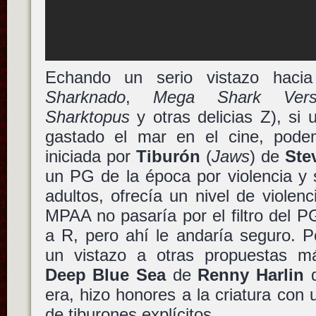
Echando un serio vistazo haci
Sharknado
,
Mega Shark Vers
Sharktopus
y otras delicias Z), si
gastado el mar en el cine, pode
iniciada por
Tiburón
(
Jaws
) de
Ste
un PG de la época por violencia y 
adultos, ofrecía un nivel de violen
MPAA no pasaría por el filtro del 
a R, pero ahí le andaría seguro. 
un vistazo a otras propuestas 
Deep Blue Sea
de
Renny Harlin
q
era, hizo honores a la criatura con 
de tiburones explícitos.