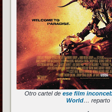
Otro cartel de
ese film inconce
World
… reparto 