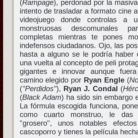
(
Rampage
), perdonad por la masiva
intento de trasladar a formato cine 
videojuego donde controlas a u
monstruosas descomunales par
completas mientras te pones m
indefensos ciudadanos. Ojo, las posib
hasta a alguno se le podría haber o
una vuelta al concepto de peli prot
gigantes e innovar aunque fuera
camino elegido por
Ryan Engle
(
No
(
"Perdidos"
),
Ryan J. Condal
(
Hérc
(
Black Adam
) ha sido sin embargo 
La fórmula escogida funciona, pon
como cuarto monstruo, le das
"grosero", unos notables efecto
cascoporro y tienes la película hech