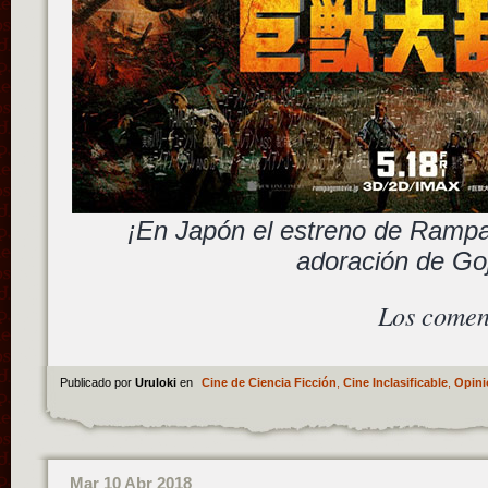
¡En Japón el estreno de Rampa
adoración de Goj
Los comen
Publicado por
Uruloki
en
Cine de Ciencia Ficción
,
Cine Inclasificable
,
Opini
Mar 10 Abr 2018