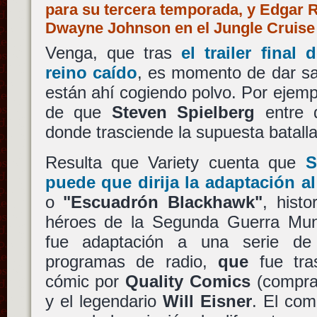
para su tercera temporada, y Edgar 
Dwayne Johnson en el Jungle Cruise 
Venga, que tras
el trailer final
reino caído
, es momento de dar sal
están ahí cogiendo polvo. Por ejem
de que
Steven Spielberg
entre 
donde trasciende la supuesta batall
Resulta que Variety cuenta que
S
puede que dirija la adaptación a
o
"Escuadrón Blackhawk"
, hist
héroes de la Segunda Guerra Mund
fue adaptación a una serie de 
programas de radio,
que
fue tra
cómic por
Quality Comics
(compra
y el legendario
Will Eisner
. El co