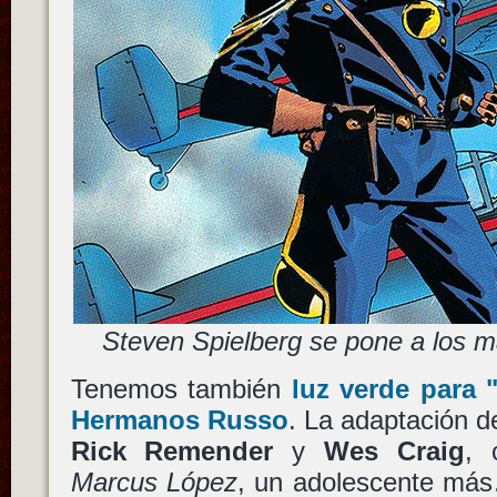
Steven Spielberg se pone a los 
Tenemos también
luz verde para
Hermanos Russo
. La adaptación d
Rick Remender
y
Wes Craig
, 
Marcus López
, un adolescente más