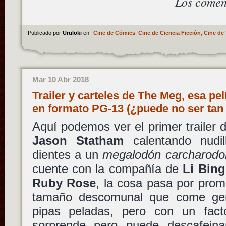
Los comen
Publicado por
Uruloki
en
Cine de Cómics
,
Cine de Ciencia Ficción
,
Cine de 
Mar 10 Abr 2018
Trailer y carteles de The Meg, esa pe
en formato PG-13 (¿puede no ser ta
Aquí podemos ver el primer trailer
Jason Statham
calentando nudill
dientes a un
megalodón carcharodo
cuente con la compañía de
Li Bin
Ruby Rose
, la cosa pasa por prom
tamaño descomunal que come ge
pipas peladas, pero con un fa
sorprende pero puede descafein