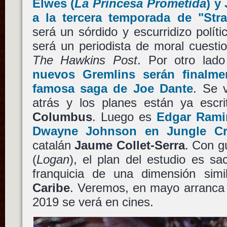
Elwes
(
La Princesa Prometida
) y
a la tercera temporada de
"Str
será un sórdido y escurridizo polít
será un periodista de moral cuesti
The Hawkins Post
. Por otro la
nuevos
Gremlins
serán finalm
famosa saga de
Joe Dante
. Se 
atrás y los planes están ya esc
Columbus
. Luego es
Edgar Rami
Dwayne Johnson
en
Jungle Cr
catalán
Jaume Collet-Serra
. Con g
(
Logan
), el plan del estudio es s
franquicia de una dimensión sim
Caribe
. Veremos, en mayo arranca e
2019 se verá en cines.