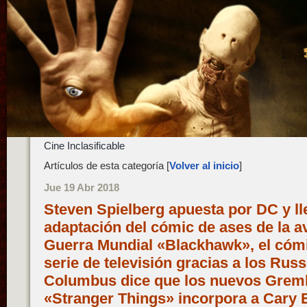
Cine Inclasificable
Artículos de esta categoría [
Volver al inicio
]
Jue 19 Abr 2018
Steven Spielberg apuesta por DC y lle
adaptación del cómic de ases de la a
Guerra Mundial «Blackhawk», el cóm
serie de televisión gracias a los Rus
Columbus dice que los nuevos Greml
«Stranger Things» incorpora a Cary