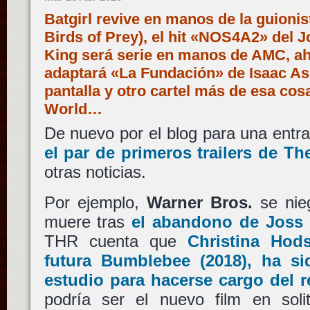
Batgirl revive en manos de la guioni
Birds of Prey), el hit «NOS4A2» del 
King será serie en manos de AMC, ah
adaptará «La Fundación» de Isaac As
pantalla y otro cartel más de esa cos
World…
De nuevo por el blog para una entra
el par de primeros trailers de
Th
otras noticias.
Por ejemplo,
Warner Bros.
se nie
muere tras
el abandono de
Joss
THR cuenta que
Christina Hod
futura
Bumblebee
(2018), ha si
estudio para hacerse cargo del 
podría ser el nuevo film en soli