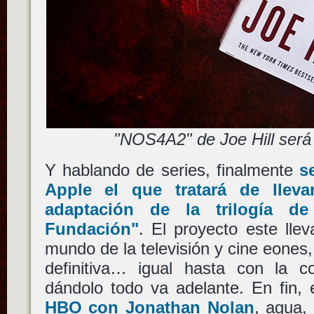
"NOS4A2" de Joe Hill será
Y hablando de series, finalmente
s
Apple
el que tratará de lleva
adaptación de la trilogía 
Fundación"
. El proyecto este lle
mundo de la televisión y cine eones,
definitiva… igual hasta con la 
dándolo todo va adelante. En fin
HBO
con
Jonathan Nolan
, agua