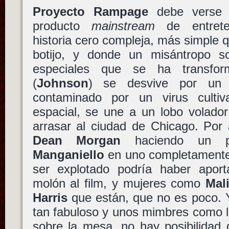
Proyecto Rampage
debe verse 
producto
mainstream
de entrete
historia cero compleja, más simple
botijo, y donde un misántropo s
especiales que se ha transfor
(
Johnson
) se desvive por un 
contaminado por un virus culti
espacial, se une a un lobo volador
arrasar al ciudad de Chicago. Po
Dean Morgan
haciendo un p
Manganiello
en uno completamente 
ser explotado podría haber apor
molón al film, y mujeres como
Mal
Harris
que están, que no es poco. 
tan fabuloso y unos mimbres como 
sobre la mesa, no hay posibilidad 