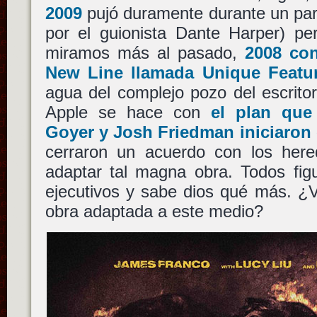
2009
pujó duramente durante un pa
por el guionista Dante Harper) pe
miramos más al pasado,
2008 con
New Line
llamada
Unique Featu
agua del complejo pozo del escrito
Apple se hace con
el plan qu
Goyer
y
Josh Friedman
iniciaron
cerraron un acuerdo con los hered
adaptar tal magna obra. Todos fig
ejecutivos y sabe dios qué más. ¿
obra adaptada a este medio?