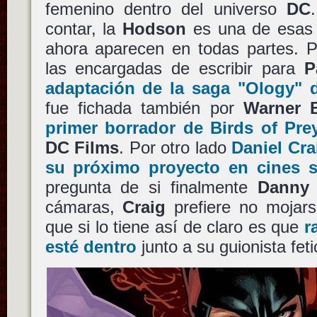
femenino dentro del universo
DC
contar, la
Hodson
es una de esas 
ahora aparecen en todas partes. P
las encargadas de escribir para
P
adaptación de la saga
"Ology"
fue fichada también por
Warner B
primer borrador de
Birds of Pre
DC Films
. Por otro lado
Daniel Cra
su próximo proyecto en cines 
pregunta de si finalmente
Danny 
cámaras,
Craig
prefiere no mojars
que si lo tiene así de claro es que
r
esté dentro
junto a su guionista fet