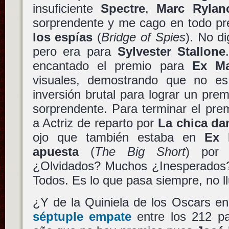
insuficiente
Spectre
,
Marc Rylan
sorprendente y me cago en todo p
los espías
(
Bridge of Spies
). No d
pero era para
Sylvester Stallone
encantado el premio para
Ex Ma
visuales, demostrando que no es
inversión brutal para lograr un premi
sorprendente. Para terminar el pr
a Actriz de reparto por
La chica da
ojo que también estaba en
Ex 
apuesta
(
The Big Short
) por 
¿Olvidados? Muchos ¿Inesperados
Todos. Es lo que pasa siempre, no ll
¿Y de la Quiniela de los Oscars e
séptuple empate
entre los 212 par