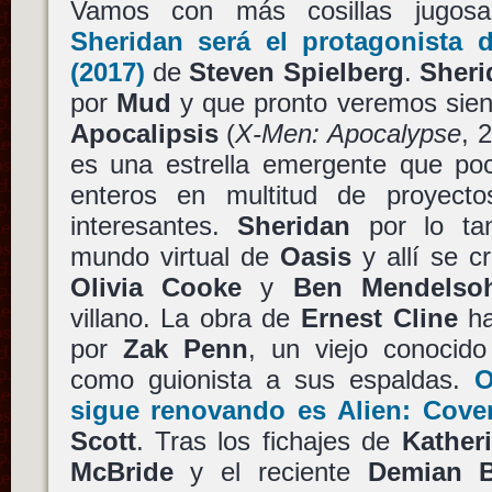
Vamos con más cosillas jugos
Sheridan
será el protagonista
(2017)
de
Steven Spielberg
.
Sheri
por
Mud
y que pronto veremos sie
Apocalipsis
(
X-Men: Apocalypse
, 
es una estrella emergente que p
enteros en multitud de proyect
interesantes.
Sheridan
por lo tan
mundo virtual de
Oasis
y allí se c
Olivia Cooke
y
Ben Mendelso
villano. La obra de
Ernest Cline
ha
por
Zak Penn
, un viejo conocido
como guionista a sus espaldas.
O
sigue renovando es
Alien: Cove
Scott
. Tras los fichajes de
Kather
McBride
y el reciente
Demian B