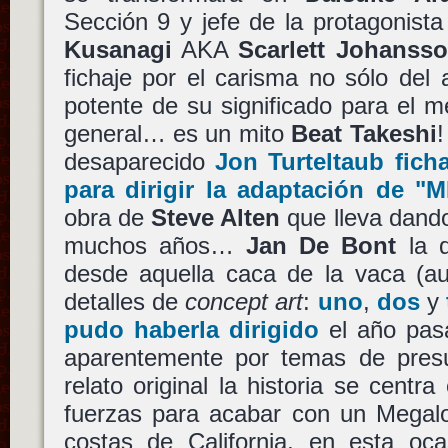
Sección 9 y jefe de la protagonista
Kusanagi
AKA
Scarlett Johanss
fichaje por el carisma no sólo del 
potente de su significado para el m
general… es un mito
Beat Takeshi
desaparecido
Jon Turteltaub
fich
para dirigir la adaptación de
"M
obra de
Steve Alten
que lleva dando
muchos años…
Jan De Bont
la q
desde aquella caca de la vaca (au
detalles de
concept art
:
uno
,
dos
y
pudo haberla dirigido
el año pas
aparentemente por temas de presu
relato original la historia se centr
fuerzas para acabar con un Megalo
costas de California, en esta oca