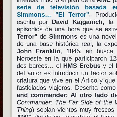
serie de televisión basada
Simmons
…
"El Terror"
. Produc
escrita por
David Kajganich
, l
episodios de una hora que se est
Terror"
de
Simmons
es una novela
de una base histórica real, la exp
John Franklin
, 1845, en busca 
Noroeste en la que participaron 1
dos barcos… el
HMS Erebus
y el
del autor es introducir un factor s
criatura que vive en el Ártico y que
fastidiados viajeros. Descrita com
and commander: Al otro lado d
Commander: The Far Side of the 
Thing
) soplan vientos muy frescos
AMC
, donde no se corta ni el tanto. 