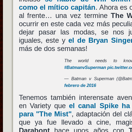
como el mítico capitán
. Ahora es 
al frente… una vez termine
The W
ocurrir en este cada vez más peculi
dejar pasar las modas, se nos j
iguales, este y
el de
Bryan Singe
más de dos semanas!
The world needs to kno
#BatmanvSuperman
pic.twitter
— Batman v Superman (@Bat
febrero de 2016
Tenemos también interensate avent
en Variety que
el canal
Spike
ha 
para
"The Mist"
, adaptación del c
que ya fue llevado a cine, magi
Darabont
hace unos años con