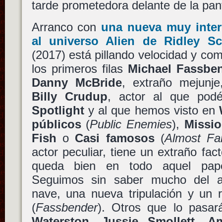
tarde prometedora delante de la pan
Arranco con
una nueva muy inter
al universo
Alien
de
Ridley Sc
(2017) está pillando velocidad y c
los primeros filas
Michael Fassbe
Danny McBride
, extraño mejunj
Billy Crudup
, actor al que podé
Spotlight
y al que hemos visto en
públicos
(
Public Enemies
),
Missio
Fish
o
Casi famosos
(
Almost F
actor peculiar, tiene un extraño fac
queda bien en todo aquel pap
Seguimos sin saber mucho del 
nave, una nueva tripulación y un
(
Fassbender
). Otros que lo pasa
Waterston
,
Jussie Smollett
,
A