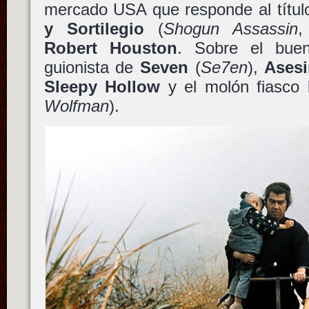
mercado USA que responde al títu
y Sortilegio
(
Shogun Assassin
,
Robert Houston
. Sobre el bu
guionista de
Seven
(
Se7en
),
Ases
Sleepy Hollow
y el molón fiasco
Wolfman
).