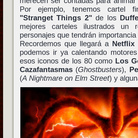
merecen ser contadas para animar 
Por ejemplo, tenemos cartel f
"Stranget Things 2"
de los
Duff
mejores carteles ilustrados un 
personajes que tendrán importancia
Recordemos que llegará a
Netflix
podemos ir ya calentando motores
esos iconos de los 80 como
Los G
Cazafantasmas
(
Ghostbusters
),
Pe
(
A Nightmare on Elm Street
) y algu