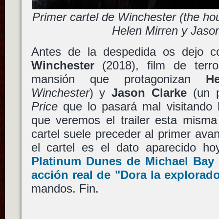
Primer cartel de Winchester (the hou
Helen Mirren y Jaso
Antes de la despedida os dejo co
Winchester
(2018), film de terr
mansión que protagonizan
H
Winchester
) y
Jason Clarke
(un p
Price
que lo pasará mal visitando 
que veremos el trailer esta mism
cartel suele preceder al primer avan
el cartel es el dato aparecido h
Platinum Dunes
de
Michael Bay
acción real de
"Dora la explorad
mandos. Fin.