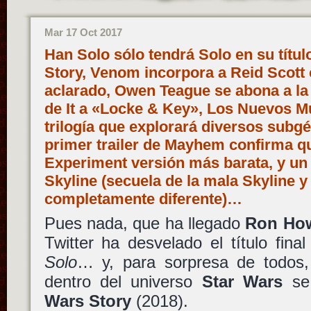
Mar 17 Oct 2017
Han Solo sólo tendrá Solo en su títul
Story, Venom incorpora a Reid Scott 
aclarado, Owen Teague se abona a la
de It a «Locke & Key», Los Nuevos M
trilogía que explorará diversos subgén
primer trailer de Mayhem confirma q
Experiment versión más barata, y un
Skyline (secuela de la mala Skyline 
completamente diferente)…
Pues nada, que ha llegado
Ron Ho
Twitter ha desvelado el título fina
Solo
… y, para sorpresa de todos,
dentro del universo
Star Wars
se 
Wars Story
(2018).