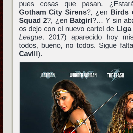
pues cosas que pasan. ¿Esta
Gotham City Sirens
?, ¿en
Birds 
Squad 2
?, ¿en
Batgirl
?… Y sin ab
os dejo con el nuevo cartel de
Liga 
League
, 2017) aparecido hoy mi
todos, bueno, no todos. Sigue fal
Cavill
).