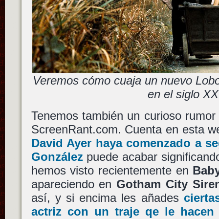
Veremos cómo cuaja un nuevo Lobo s
en el siglo XX
Tenemos también un curioso rumor 
ScreenRant.com. Cuenta en esta we
David Ayer
haya comenzado a seg
González
puede acabar significando 
hemos visto recientemente en
Baby
apareciendo en
Gotham City Sire
así, y si encima les añades
cierta
actriz con un traje qe le hace