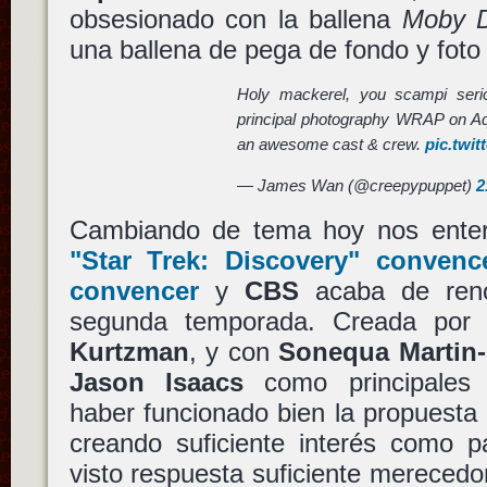
obsesionado con la ballena
Moby D
una ballena de pega de fondo y foto 
Holy mackerel, you scampi serio
principal photography WRAP on A
an awesome cast & crew.
pic.twi
— James Wan (@creepypuppet)
2
Cambiando de tema hoy nos ente
"Star Trek: Discovery"
convence
convencer
y
CBS
acaba de reno
segunda temporada. Creada po
Kurtzman
, y con
Sonequa Martin
Jason Isaacs
como principales p
haber funcionado bien la propuesta
creando suficiente interés como p
visto respuesta suficiente merecedo