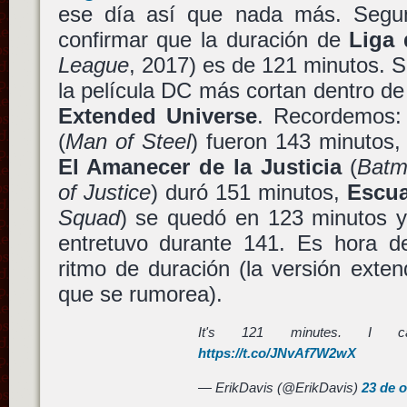
ese día así que nada más. Segun
confirmar que la duración de
Liga 
League
, 2017) es de 121 minutos. S
la película DC más cortan dentro d
Extended Universe
. Recordemos
(
Man of Steel
) fueron 143 minutos
El Amanecer de la Justicia
(
Batm
of Justice
) duró 151 minutos,
Escua
Squad
) se quedó en 123 minutos 
entretuvo durante 141. Es hora d
ritmo de duración (la versión exte
que se rumorea).
It's 121 minutes. I ca
https://t.co/JNvAf7W2wX
— ErikDavis (@ErikDavis)
23 de 