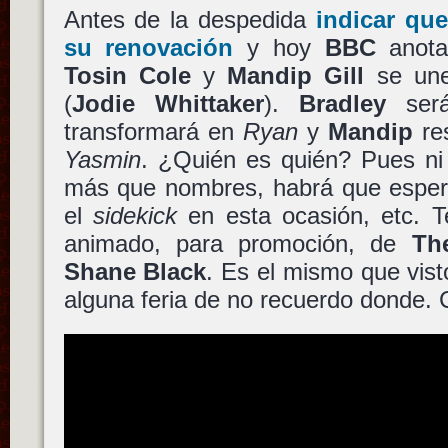
Antes de la despedida
indicar qu
su renovación
y hoy
BBC
anot
Tosin Cole
y
Mandip Gill
se une
(
Jodie Whittaker
).
Bradley
se
transformará en
Ryan
y
Mandip
re
Yasmin
. ¿Quién es quién? Pues ni
más que nombres, habrá que espera
el
sidekick
en esta ocasión, etc. T
animado, para promoción, de
Th
Shane Black
. Es el mismo que vis
alguna feria de no recuerdo donde. 