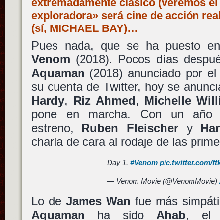
extremadamente clásico (veremos el t
exploradora» será cine de acción rea
(sí, MICHAEL BAY)…
Pues nada, que se ha puesto en
Venom
(2018). Pocos días después
Aquaman
(2018) anunciado por el
su cuenta de Twitter, hoy se anunc
Hardy
,
Riz Ahmed
,
Michelle Wil
pone en marcha. Con un año p
estreno,
Ruben Fleischer
y
Ha
charla de cara al rodaje de las prim
Day 1.
#Venom
pic.twitter.com/f
— Venom Movie (@VenomMovie)
Lo de
James Wan
fue más simpát
Aquaman
ha sido
Ahab
, el 