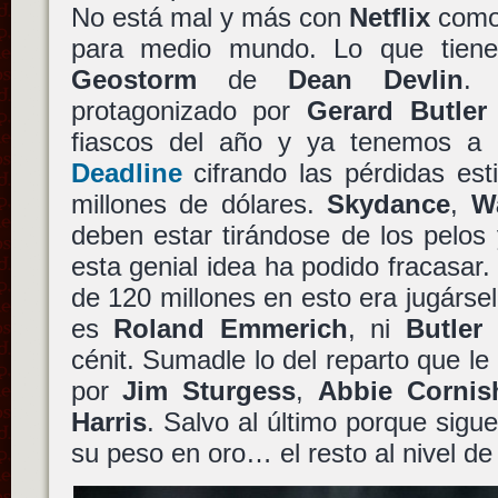
No está mal y más con
Netflix
como 
para medio mundo. Lo que tiene
Geostorm
de
Dean Devlin
. 
protagonizado por
Gerard Butler
fiascos del año y ya tenemos a
Deadline
cifrando las pérdidas es
millones de dólares.
Skydance
,
W
deben estar tirándose de los pelo
esta genial idea ha podido fracasar.
de 120 millones en esto era jugársel
es
Roland Emmerich
, ni
Butler
e
cénit. Sumadle lo del reparto que 
por
Jim Sturgess
,
Abbie Cornis
Harris
. Salvo al último porque sig
su peso en oro… el resto al nivel d