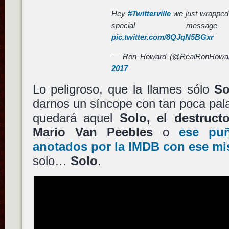
Hey
#Twitterville
we just wrapped 
special mes
pic.twitter.com/8QJqN5BGxr
— Ron Howard (@RealRonHowa
2017
Lo peligroso, que la llames sólo
So
darnos un síncope con tan poca pala
quedará aquel
Solo, el destructo
Mario Van Peebles
o
ese puñ
anotados por la IMDB con ese mi
solo…
Solo
.