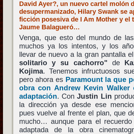
David Ayer?, un nuevo cartel molón de
desupermanizado, Hilary Swank se ap
ficción posesiva de I Am Mother y el t
Jaume Balagueró…
Venga, que esto del mundo de las 
muchos ya los intentos, y los año
llevar de nuevo a la gran pantalla
solitario y su cachorro"
de
Ka
Kojima
. Tenemos infructuosos s
pero ahora es
Paramount
la que p
obra con
Andrew Kevin Walker
e
adaptación
. Con
Justin Lin
produc
la dirección ya desde ese mencio
pues vuelve al frente el plan, que 
mucho… aunque para el recuerdo 
adaptada de la obra cinematogr