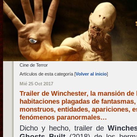
Cine de Terror
Artículos de esta categoría [
Volver al inicio
]
Mié 25 Oct 2017
Trailer de Winchester, la mansión de 
habitaciones plagadas de fantasmas,
monstruos, entidades, apariciones, e
fenómenos paranormales…
Dicho y hecho, trailer de
Winches
Ghosts Built
(2018) de los her