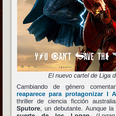
El nuevo cartel de Liga d
Cambiando de género coment
reaparece para protagonizar
I 
thriller de ciencia ficción austral
Sputore
, un debutante. Aunque l
suerte de los Logan
(
Logan