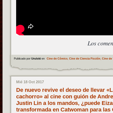
Los comen
Publicado por
Uruloki
en
Cine de Cómics
,
Cine de Ciencia Ficción
,
Cine de 
Mié 18 Oct 2017
De nuevo revive el deseo de llevar «L
cachorro» al cine con guión de Andr
Justin Lin a los mandos, ¿puede Eiz
transformada en Catwoman para las 