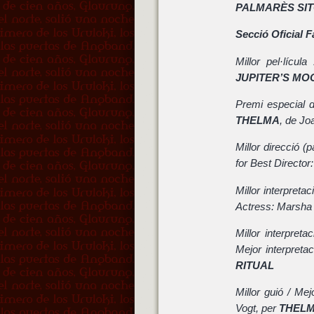
PALMARÈS SIT
Secció Oficial F
Millor pel·lícu
JUPITER’S MO
Premi especial d
THELMA
, de Jo
Millor direcció (
for Best Director
Millor interpreta
Actress: Marsha
Millor interpret
Mejor interpreta
RITUAL
Millor guió / Me
Vogt, per
THEL