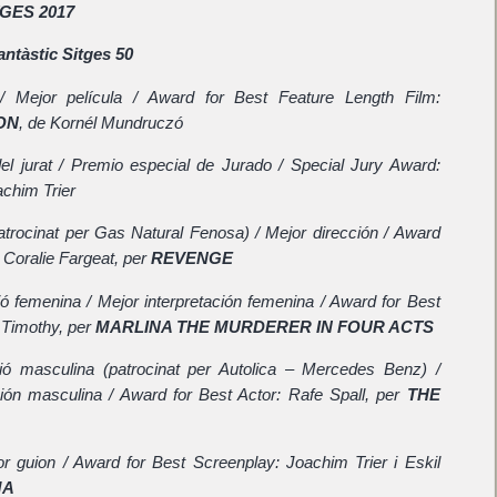
GES 2017
antàstic Sitges 50
la / Mejor película / Award for Best Feature Length Film:
ON
, de Kornél Mundruczó
el jurat / Premio especial de Jurado / Special Jury Award:
achim Trier
patrocinat per Gas Natural Fenosa) / Mejor dirección / Award
: Coralie Fargeat, per
REVENGE
ció femenina / Mejor interpretación femenina / Award for Best
 Timothy, per
MARLINA THE MURDERER IN FOUR ACTS
ació masculina (patrocinat per Autolica – Mercedes Benz) /
ción masculina / Award for Best Actor: Rafe Spall, per
THE
jor guion / Award for Best Screenplay: Joachim Trier i Eskil
MA