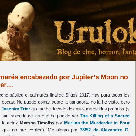
lmarés encabezado por Jupiter’s Moon no
cer…
cho público el palmarés final de Sitges 2017. Hay para todos los
 pocas. No puedo opinar sobre la ganadora, no la he visto, pero
e
Joachim Trier
que se ha llevado dos muy merecidos premios (y
n han rascado de las que he podido ver
The Killing of a Sacred
 la actriz
Marsha Timothy
por
Marlina the Murderder in Four
 que no me explico). Me alegro por
78/52
de
Alexandre O.