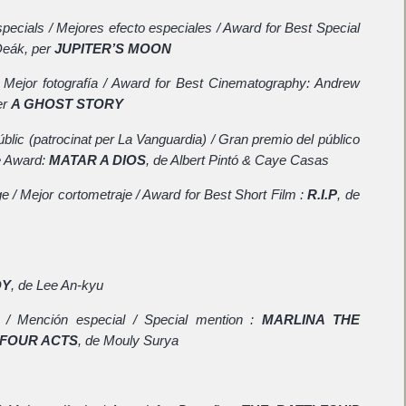
specials / Mejores efecto especiales / Award for Best Special
Deák, per
JUPITER’S MOON
a / Mejor fotografía / Award for Best Cinematography: Andrew
er
A GHOST STORY
blic (patrocinat per La Vanguardia) / Gran premio del público
e Award:
MATAR A DIOS
, de Albert Pintó & Caye Casas
ge / Mejor cortometraje / Award for Best Short Film :
R.I.P
, de
DY
, de Lee An-kyu
 / Mención especial / Special mention :
MARLINA THE
 FOUR ACTS
, de Mouly Surya