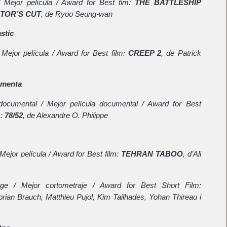
a / Mejor película / Award for Best fim:
THE BATTLESHIP
CTOR’S CUT
, de Ryoo Seung-wan
stic
 / Mejor película / Award for Best film:
CREEP 2
, de Patrick
menta
a documental / Mejor película documental / Award for Best
m:
78/52
, de Alexandre O. Philippe
/ Mejor película / Award for Best film:
TEHRAN TABOO
, d’Ali
atge / Mejor cortometraje / Award for Best Short Film:
lorian Brauch, Matthieu Pujol, Kim Tailhades, Yohan Thireau i