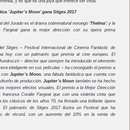
umental, y es que es una joya que merece ser vista.
tica ‘Jupiter’s Moon’ gana Sitges 2017
al del Jurado es el drama sobrenatural noruego
‘Thelma’
; y la
ie Fargeat gana la mejor dirección con su ópera prima
el Sitges – Festival Internacional de Cinema Fantàstic de
na hoy con un palmarés que premia al cine europeo. El
undruczó – director que siempre ha introducido el elemento
era inteligente en sus películas – ha conseguido el premio a
a con
Jupiter’s Moon
, una fábula fantástica que cuenta con
 diseño de producción.
Jupiter’s Moon
también se ha hecho
los mejores efectos visuales. El premio a la Mejor Dirección
a francesa Coralie Fargeat que con una violenta cinta que
 los clásicos de los años 70, ha firmado una brillante ópera
. El palmarés de Sitges 2017 ilustra un Festival que ha
ras de récord, con un aumento del 10% en la venta de