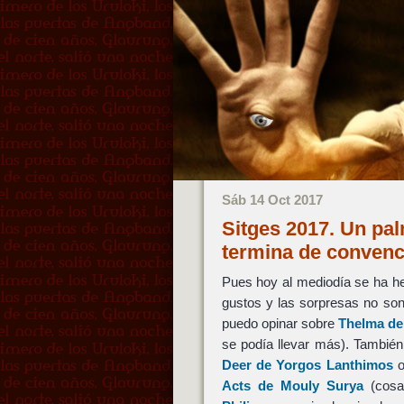
Sáb 14 Oct 2017
Sitges 2017. Un pa
termina de conven
Pues hoy al mediodía se ha he
gustos y las sorpresas no son
puedo opinar sobre
Thelma
d
se podía llevar más). Tambié
Deer
de
Yorgos Lanthimos
o
Acts
de
Mouly Surya
(cosa