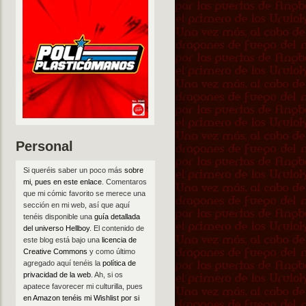
Personal
Si queréis saber un poco más
sobre
mi, pues en este enlace
. Comentaros
que mi cómic favorito se merece una
sección en mi web, así que aquí
tenéis disponible una
guía detallada
del universo Hellboy
. El contenido de
este blog está bajo una
licencia de
Creative Commons
y como último
agregado aquí tenéis la
política de
privacidad de la web
. Ah, si os
apatece favorecer mi culturilla, pues
en Amazon tenéis mi Wishlist por si