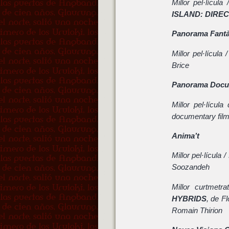
Millor pel·lícul
ISLAND: DIRE
Panorama Fantà
Millor pel·lícula
Brice
Panorama Docu
Millor pel·lícul
documentary fil
Anima’t
Millor pel·lícula 
Soozandeh
Millor curtmetr
HYBRIDS
, de F
Romain Thirion