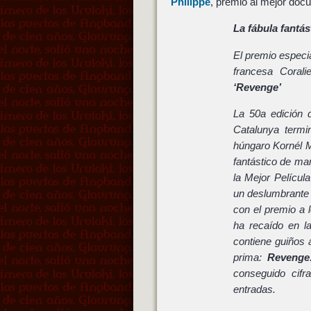
Philippe
, premio al mejor doc
La fábula fantás
El premio especi
francesa Coral
‘Revenge’
La 50a edición d
Catalunya termi
húngaro Kornél M
fantástico de man
la Mejor Películ
un deslumbrante
con el premio a 
ha recaído en l
contiene guiños a
prima:
Revenge
conseguido cif
entradas.