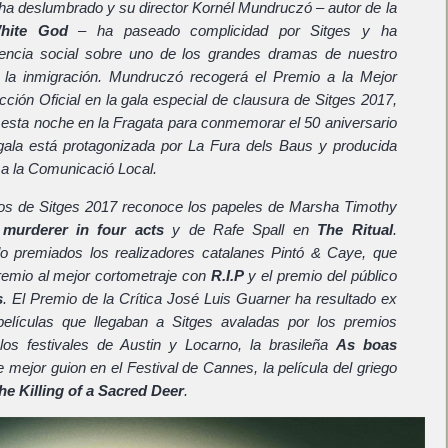
ha deslumbrado y su director Kornél Mundruczó – autor de la
hite God
– ha paseado complicidad por Sitges y ha
encia social sobre uno de los grandes dramas de nuestro
la inmigración. Mundruczó recogerá el Premio a la Mejor
cción Oficial en la gala especial de clausura de Sitges 2017,
 esta noche en la Fragata para conmemorar el 50 aniversario
 gala está protagonizada por La Fura dels Baus y producida
 a la Comunicació Local.
ios de Sitges 2017 reconoce los papeles de Marsha Timothy
 murderer in four acts
y de Rafe Spall en
The Ritual
.
o premiados los realizadores catalanes Pintó & Caye, que
premio al mejor cortometraje con
R.I.P
y el premio del público
s
. El Premio de la Crítica José Luis Guarner ha resultado ex
elículas que llegaban a Sitges avaladas por los premios
os festivales de Austin y Locarno, la brasileña
As boas
de mejor guion en el Festival de Cannes, la película del griego
he Killing of a Sacred Deer
.