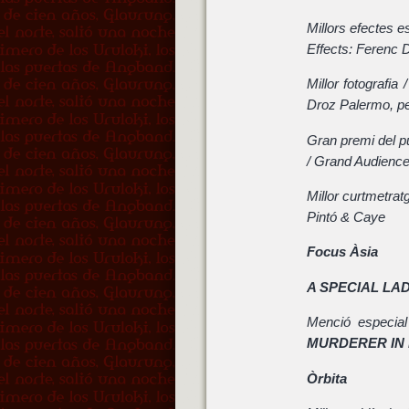
Millors efectes e
Effects: Ferenc 
Millor fotografi
Droz Palermo, p
Gran premi del pú
/ Grand Audienc
Millor curtmetrat
Pintó & Caye
Focus Àsia
A SPECIAL LA
Menció especial
MURDERER IN
Òrbita