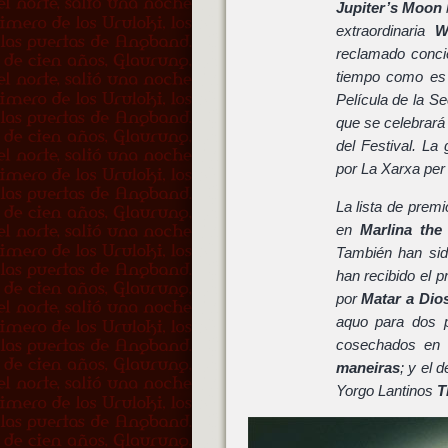
Jupiter’s Moon
extraordinaria
W
reclamado conci
tiempo como es 
Película de la Se
que se celebrará
del Festival. La
por La Xarxa per
La lista de prem
en
Marlina the
También han sid
han recibido el 
por
Matar a Dio
aquo para dos p
cosechados en l
maneiras
; y el 
Yorgo Lantinos
T