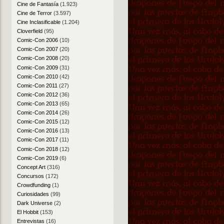
Cine de Fantasía
(1.923)
Cine de Terror
(3.597)
Cine Inclasificable
(1.204)
Cloverfield
(95)
Comic-Con 2006
(10)
Comic-Con 2007
(20)
Comic-Con 2008
(20)
Comic-Con 2009
(31)
Comic-Con 2010
(42)
Comic-Con 2011
(27)
Comic-Con 2012
(36)
Comic-Con 2013
(65)
Comic-Con 2014
(26)
Comic-Con 2015
(12)
Comic-Con 2016
(13)
Comic-Con 2017
(11)
Comic-Con 2018
(12)
Comic-Con 2019
(6)
Concept Art
(316)
Concursos
(172)
Crowdfunding
(1)
Curiosidades
(99)
Dark Universe
(2)
El Hobbit
(153)
Entrevistas
(16)