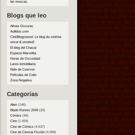
las moscas
.
Blogs que leo
Almas Oscuras
Aullidos.com
CinéBlogywood. Le blog du cinéma
uncut & unrated!
El blog del Chacal
Espacio Marvelita
Horas de Oscuridad
Lares inmobiliaria
Nido de Cuervos
Películas de Culto
Zona Negativa
Categorías
Alien
(146)
Blade Runner 2049
(20)
Cómics
(49)
Cine
(1.454)
Cine de Cómics
(4.637)
Cine de Ciencia Ficción
(4.058)