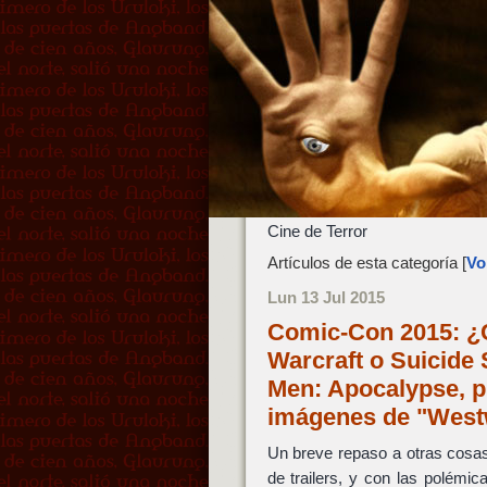
Cine de Terror
Artículos de esta categoría [
Vol
Lun 13 Jul 2015
Comic-Con 2015: ¿C
Warcraft o Suicide S
Men: Apocalypse, p
imágenes de "Wes
Un breve repaso a otras cosa
de trailers, y con las polémica