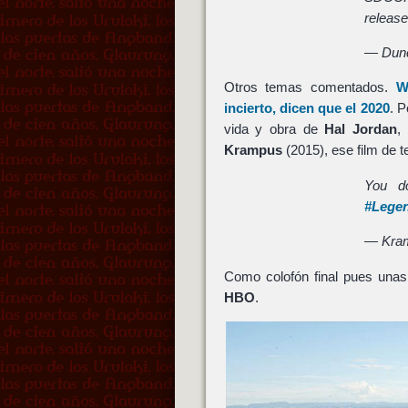
releas
— Dun
Otros temas comentados.
W
incierto, dicen que el 2020
. P
vida y obra de
Hal Jordan
,
Krampus
(2015), ese film de 
You d
#Lege
— Kra
Como colofón final pues una
HBO
.