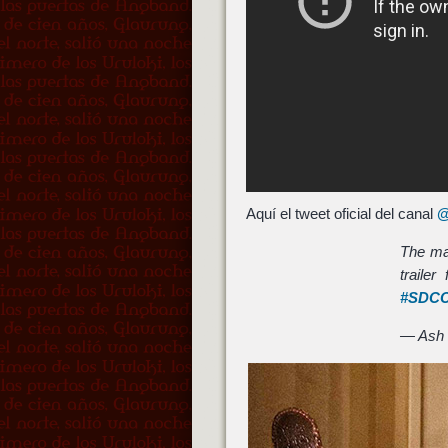
Aquí el tweet oficial del canal
@
The man
traile
#SDC
— Ash 