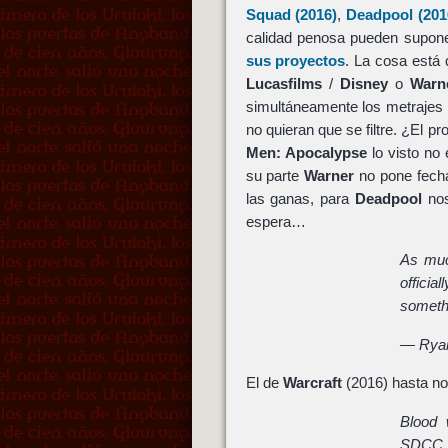
Squad
(2016)
,
Deadpool
(201
calidad penosa pueden supon
sus proyectos
. La cosa está
Lucasfilms
/
Disney
o
Warn
simultáneamente los metrajes 
no quieran que se filtre. ¿El p
Men: Apocalypse
lo visto no 
su parte
Warner
no pone fecha 
las ganas, para
Deadpool
nos
espera…
As muc
officia
somethi
— Ryan
El de
Warcraft
(2016) hasta n
Blood 
SDCC. N