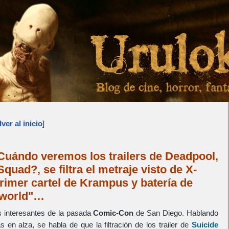
ver al inicio
]
uándo veremos los trailers de Deadpool,
quad?, se filtra el metraje visto de X-
rimer cartel de Krampus y batería de
tworld"…
s interesantes de la pasada
Comic-Con
de San Diego. Hablando
s en alza, se habla de que la filtración de los trailer de
Suicide