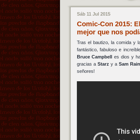
Sáb 11 Jul 2015
Comic-Con 2015: El 
mejor que nos pod
Tras el bautizo, la comida y 
fantástico, fabuloso e increíbl
Bruce Campbell
es dios y ha
gracias a
Starz
y a
Sam Raim
señores!