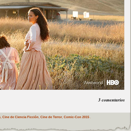
3 comentarios
s
,
Cine de Ciencia Ficción
,
Cine de Terror
,
Comic-Con 2015
.