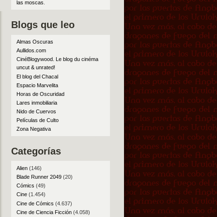
las moscas
.
Blogs que leo
Almas Oscuras
Aullidos.com
CinéBlogywood. Le blog du cinéma
uncut & unrated!
El blog del Chacal
Espacio Marvelita
Horas de Oscuridad
Lares inmobiliaria
Nido de Cuervos
Películas de Culto
Zona Negativa
Categorías
Alien
(146)
Blade Runner 2049
(20)
Cómics
(49)
Cine
(1.454)
Cine de Cómics
(4.637)
Cine de Ciencia Ficción
(4.058)