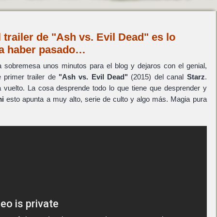
trailer de "Ash vs. Evil Dead" es lo
ía haber pasado…
la sobremesa unos minutos para el blog y dejaros con el genial,
e primer trailer de
"Ash vs. Evil Dead"
(2015) del canal
Starz
.
 vuelto. La cosa desprende todo lo que tiene que desprender y
i
esto apunta a muy alto, serie de culto y algo más. Magia pura