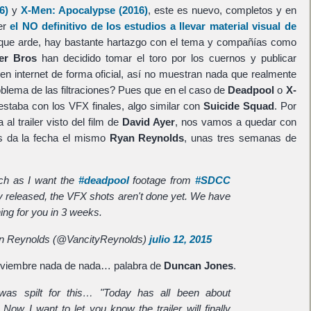
6)
y
X-Men: Apocalypse
(2016)
, este es nuevo, completos y en
er
el NO definitivo de los estudios a llevar material visual de
 que arde, hay bastante hartazgo con el tema y compañías como
er Bros
han decidido tomar el toro por los cuernos y publicar
en internet de forma oficial, así no muestran nada que realmente
roblema de las filtraciones? Pues que en el caso de
Deadpool
o
X-
estaba con los VFX finales, algo similar con
Suicide Squad
. Por
al trailer visto del film de
David Ayer
, nos vamos a quedar con
 da la fecha el mismo
Ryan Reynolds
, unas tres semanas de
h as I want the
#deadpool
footage from
#SDCC
lly released, the VFX shots aren't done yet. We have
ng for you in 3 weeks.
 Reynolds (@VancityReynolds)
julio 12, 2015
oviembre nada de nada… palabra de
Duncan Jones
.
was spilt for this… "Today has all been about
ow I want to let you know the trailer will finally