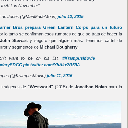
e to ALL in November"
can Jones (@ManMadeMoon)
julio 12, 2015
arner Bros
prepara
Green Lantern Corps
para un futuro
or lo tanto se confirman esos rumores de que se trata de hacer la
John Stewart
y seguro que alguien más. Tenemos cartel de
terror y segmentos de
Michael Dougherty
.
on't want to be on his list.
#KrampusMovie
ndarySDCC
pic.twitter.com/YbAkx7R69A
mpus (@KrampusMovie)
julio 11, 2015
s imágenes de
"Westworld"
(2015) de
Jonathan Nolan
para la