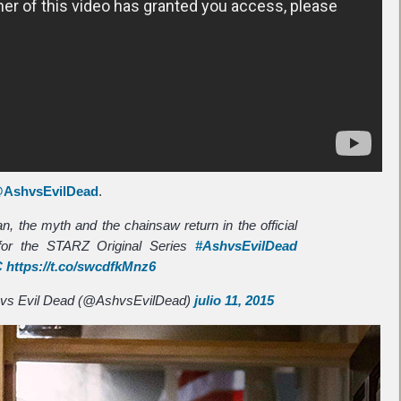
AshvsEvilDead
.
, the myth and the chainsaw return in the official
r for the STARZ Original Series
#AshvsEvilDead
C
https://t.co/swcdfkMnz6
vs Evil Dead (@AshvsEvilDead)
julio 11, 2015