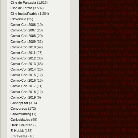
Cine de Fantasía
(1.923)
Cine de Terror
(3.597)
Cine Inclasificable
(1.204)
Cloverfield
(95)
Comic-Con 2006
(10)
Comic-Con 2007
(20)
Comic-Con 2008
(20)
Comic-Con 2009
(31)
Comic-Con 2010
(42)
Comic-Con 2011
(27)
Comic-Con 2012
(36)
Comic-Con 2013
(65)
Comic-Con 2014
(26)
Comic-Con 2015
(12)
Comic-Con 2016
(13)
Comic-Con 2017
(11)
Comic-Con 2018
(12)
Comic-Con 2019
(6)
Concept Art
(316)
Concursos
(172)
Crowdfunding
(1)
Curiosidades
(99)
Dark Universe
(2)
El Hobbit
(153)
Entrevistas
(16)