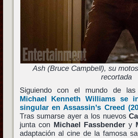
Ash (Bruce Campbell), su motos
recortada
Siguiendo con el mundo de las 
Michael Kenneth Williams
se in
singular en
Assassin’s Creed
(20
Tras sumarse ayer a los nuevos
Ca
junta con
Michael Fassbender
y
adaptación al cine de la famosa s