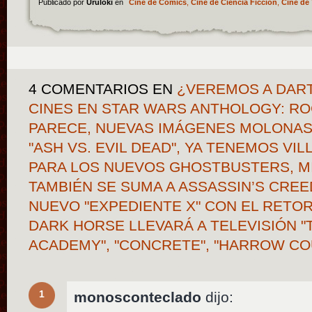
Publicado por
Uruloki
en
Cine de Cómics
,
Cine de Ciencia Ficción
,
Cine de 
4 COMENTARIOS
EN
¿VEREMOS A DART
CINES EN STAR WARS ANTHOLOGY: R
PARECE, NUEVAS IMÁGENES MOLONAS 
"ASH VS. EVIL DEAD", YA TENEMOS VIL
PARA LOS NUEVOS GHOSTBUSTERS, MI
TAMBIÉN SE SUMA A ASSASSIN’S CREE
NUEVO "EXPEDIENTE X" CON EL RETOR
DARK HORSE LLEVARÁ A TELEVISIÓN 
ACADEMY", "CONCRETE", "HARROW CO
1
monosconteclado
dijo: