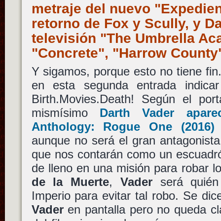
metraje del nuevo "Expedien
retorno de Fox y Scully, y D
televisión "The Umbrella A
"Concrete", "Harrow County
Y sigamos, porque esto no tiene fin
en esta segunda entrada indica
Birth.Movies.Death! Según el port
mismísimo
Darth Vader
apare
Anthology: Rogue One
(2016
aunque no será el gran antagonista.
que nos contarán como un escuadró
de lleno en una misión para robar l
de la Muerte
,
Vader
será quién 
Imperio para evitar tal robo. Se d
Vader
en pantalla pero no queda cla