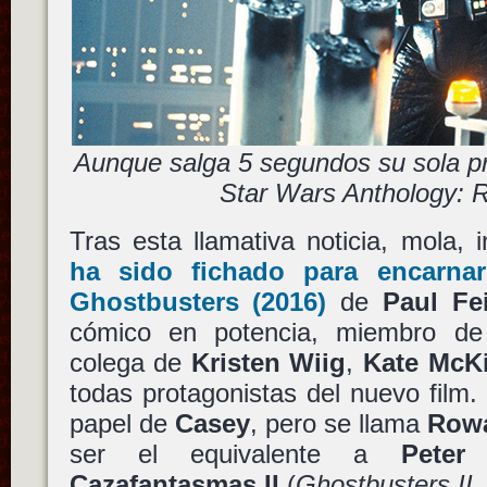
Aunque salga 5 segundos su sola p
Star Wars Anthology:
Tras esta llamativa noticia, mola, 
ha sido fichado para encarnar
Ghostbusters
(2016)
de
Paul Fe
cómico en potencia, miembro d
colega de
Kristen Wiig
,
Kate McK
todas protagonistas del nuevo film
papel de
Casey
, pero se llama
Row
ser el equivalente a
Peter
Cazafantasmas II
(
Ghostbusters II
,