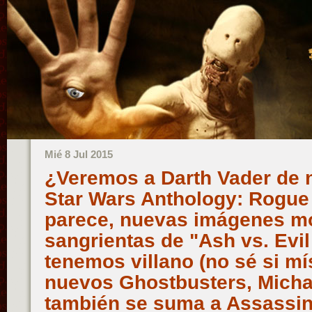
Mié 8 Jul 2015
¿Veremos a Darth Vader de 
Star Wars Anthology: Rogu
parece, nuevas imágenes mo
sangrientas de "Ash vs. Evil
tenemos villano (no sé si mís
nuevos Ghostbusters, Michae
también se suma a Assassin