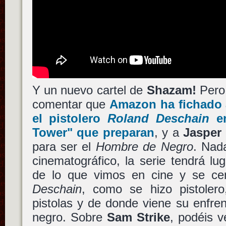
Y un nuevo cartel de
Shazam!
Pero 
comentar que
Amazon
ha fichado
el pistolero
Roland Deschain
en
Tower"
que preparan
, y a
Jasper
para ser el
Hombre de Negro
. Nad
cinematográfico, la serie tendrá l
de lo que vimos en cine y se cen
Deschain
, como se hizo pistoler
pistolas y de donde viene su enfre
negro. Sobre
Sam Strike
, podéis 