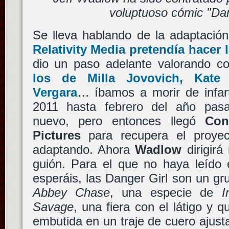
voluptuoso cómic "Dan
Se lleva hablando de la adaptació
Relativity Media
pretendía hacer l
dio un paso adelante valorando 
los de
Milla Jovovich
,
Kate 
Vergara
… íbamos a morir de infar
2011 hasta febrero del año pa
nuevo, pero entonces llegó
Con
Pictures
para recupera el proye
adaptando. Ahora
Wadlow
dirigirá
guión. Para el que no haya leído 
esperáis, las Danger Girl son un gr
Abbey Chase
, una especie de
I
Savage
, una fiera con el látigo y 
embutida en un traje de cuero ajus