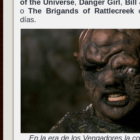
of the Universe
,
Danger Girl
,
Bill
o
The Brigands of Rattlecreek
e
días.
En la era de los Vengadores la co