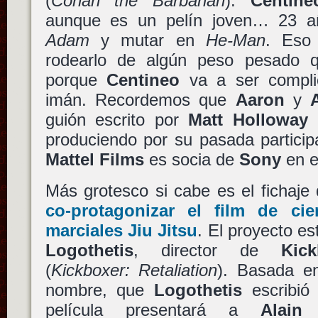
(
Conan the Barbarian
).
Centine
aunque es un pelín joven… 23 a
Adam
y mutar en
He-Man
. Eso 
rodearlo de algún peso pesado qu
porque
Centineo
va a ser compli
imán. Recordemos que
Aaron
y
guión escrito por
Matt Holloway
produciendo por su pasada partici
Mattel Films
es socia de
Sony
en e
Más grotesco si cabe es el fichaje
co-protagonizar el film de cie
marciales
Jiu Jitsu
. El proyecto e
Logothetis
, director de
Kic
(
Kickboxer: Retaliation
). Basada e
nombre, que
Logothetis
escribi
película presentará a
Alain