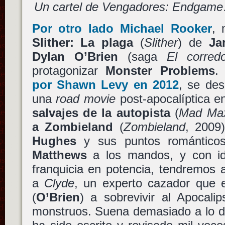
Un cartel de Vengadores: Endgame…
Por otro lado
Michael Rooker
,
Slither: La plaga
(
Slither
) de
Ja
Dylan O’Brien
(saga
El corredo
protagonizar
Monster Problems
.
por Shawn Levy en 2012
, se des
una
road movie
post-apocalíptica e
salvajes de la autopista
(
Mad Ma
a Zombieland
(
Zombieland
, 2009
Hughes
y sus puntos romántico
Matthews
a los mandos, y con id
franquicia en potencia, tendremos
a
Clyde
, un experto cazador que
(
O’Brien
) a sobrevivir al Apocal
monstruos. Suena demasiado a lo d