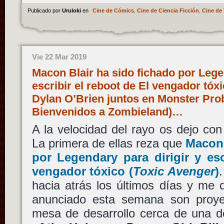
Publicado por
Uruloki
en
Cine de Cómics
,
Cine de Ciencia Ficción
,
Cine de 
Vie 22 Mar 2019
Macon Blair ha sido fichado por Legen
escribir el reboot de El vengador tóx
Dylan O’Brien juntos en Monster Prob
Bienvenidos a Zombieland)…
A la velocidad del rayo os dejo con
La primera de ellas reza que
Macon 
por
Legendary
para dirigir y es
vengador tóxico
(
Toxic Avenger
)
hacia atrás los últimos días y me 
anunciado esta semana son proye
mesa de desarrollo cerca de una 