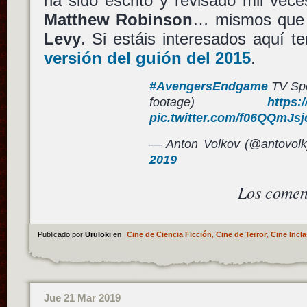
ha sido escrito y revisado mil vec
Matthew Robinson
… mismos que 
Levy
. Si estáis interesados aquí t
versión del guión del 2015
.
#AvengersEndgame
TV Spot
footage)
https:
pic.twitter.com/f06QQmJsj
— Anton Volkov (@antovol
2019
Los comen
Publicado por
Uruloki
en
Cine de Ciencia Ficción
,
Cine de Terror
,
Cine Incla
Jue 21 Mar 2019