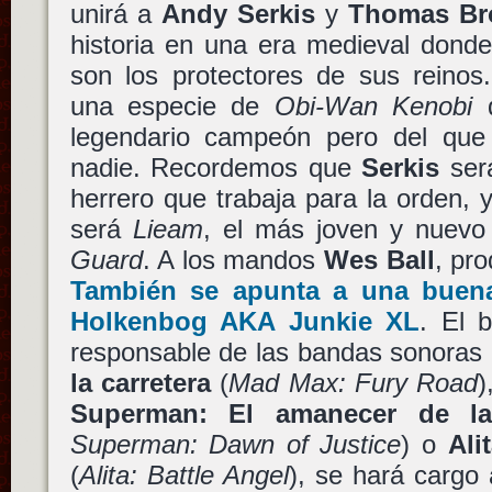
unirá a
Andy Serkis
y
Thomas Bro
historia en una era medieval dond
son los protectores de sus reinos
una especie de
Obi-Wan Kenobi
q
legendario campeón pero del que
nadie. Recordemos que
Serkis
será
herrero que trabaja para la orden,
será
Lieam
, el más joven y nuev
Guard
. A los mandos
Wes Ball
, pr
También se apunta a una buen
Holkenbog
AKA
Junkie XL
. El 
responsable de las bandas sonoras
la carretera
(
Mad Max: Fury Road
)
Superman: El amanecer de la 
Superman: Dawn of Justice
) o
Ali
(
Alita: Battle Angel
), se hará cargo