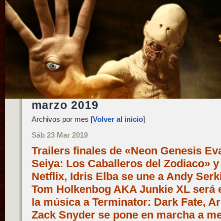
marzo 2019
Archivos por mes [
Volver al inicio
]
Sáb 23 Mar 2019
Trailers finales de «Neon Genesis Ev
Seiya: Los Caballeros del Zodiaco» y
Netflix, Idris Elba se une a Andy Ser
Tom Holkenbog AKA Junkie XL será e
la música a Terminator: Dark Fate, A
Zack Snyder se pone en marcha a med