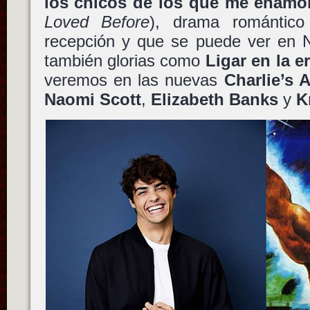
los chicos de los que me enamo
Loved Before
), drama romántic
recepción y que se puede ver en Ne
también glorias como
Ligar en la er
veremos en las nuevas
Charlie’s 
Naomi Scott
,
Elizabeth Banks
y
K