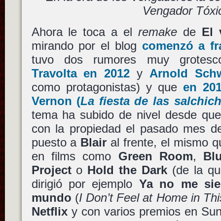
Vengador Tóxi
Ahora le toca a el
remake
de
El 
mirando por el blog
comenzó a fr
tuvo dos rumores muy grotesc
Travolta
en 2012
y
Arnold Sch
como protagonistas) y que
en 20
Vernon
(
La fiesta de las salchic
tema ha subido de nivel desde qu
con la propiedad el pasado mes de
puesto a
Blair
al frente, el mismo q
en films como
Green Room
,
Bl
Project
o
Hold the Dark
(de la qu
dirigió por ejemplo
Ya no me sie
mundo
(
I Don’t Feel at Home in T
Netflix
y con varios premios en Sund