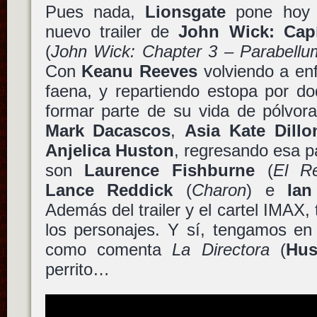
Pues nada,
Lionsgate
pone hoy a
nuevo trailer de
John Wick: Capí
(
John Wick: Chapter 3 – Parabellu
Con
Keanu Reeves
volviendo a enf
faena, y repartiendo estopa por do
formar parte de su vida de pólvo
Mark Dacascos
,
Asia Kate Dillo
Anjelica Huston
, regresando esa p
son
Laurence Fishburne
(
El R
Lance Reddick
(
Charon
) e
Ia
Además del trailer y el cartel IMAX,
los personajes. Y sí, tengamos en
como comenta
La Directora
(
Hus
perrito…