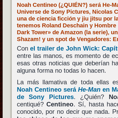
Noah Centineo (¿QUIÉN?) será He-Ma
Universe de Sony Pictures, Nicolas 
una de ciencia ficción y jiu jitsu por 
tenemos Roland Deschain y Hombre 
Dark Tower» de Amazon (la serie), un
Shazam! y un spot de Vengadores:
Con
el trailer de
John Wick: Capít
entre las manos, es momento de ech
esas otras noticias que deberían h
alguna forma no todas lo hacen.
La más llamativa de toda ellas 
Noah Centineo
será
He-Man
en
Ma
de
Sony Pictures
. ¿Quién?
No
centiqué?
Centineo
. Sí, hasta ha
conocido, por no decir que nada. P