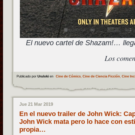
El nuevo cartel de Shazam!… llega
Los comen
Publicado por
Uruloki
en
Cine de Cómics
,
Cine de Ciencia Ficción
,
Cine Inc
Jue 21 Mar 2019
En el nuevo trailer de John Wick: Cap
John Wick mata pero lo hace con esti
propia…