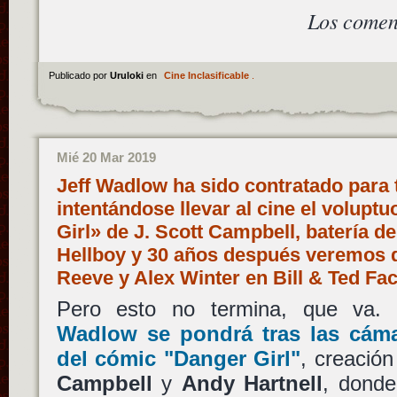
Los comen
Publicado por
Uruloki
en
Cine Inclasificable
.
Mié 20 Mar 2019
Jeff Wadlow ha sido contratado para 
intentándose llevar al cine el volup
Girl» de J. Scott Campbell, batería d
Hellboy y 30 años después veremos 
Reeve y Alex Winter en Bill & Ted F
Pero esto no termina, que va
Wadlow
se pondrá tras las cámar
del cómic
"Danger Girl"
, creació
Campbell
y
Andy Hartnell
, donde