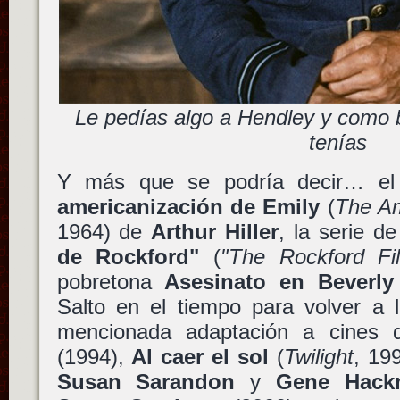
Le pedías algo a Hendley y como 
tenías
Y más que se podría decir… e
americanización de Emily
(
The Am
1964) de
Arthur Hiller
, la serie de
de Rockford"
(
"The Rockford Fil
pobretona
Asesinato en Beverly 
Salto en el tiempo para volver a 
mencionada adaptación a cines
(1994),
Al caer el sol
(
Twilight
, 19
Susan Sarandon
y
Gene Hack