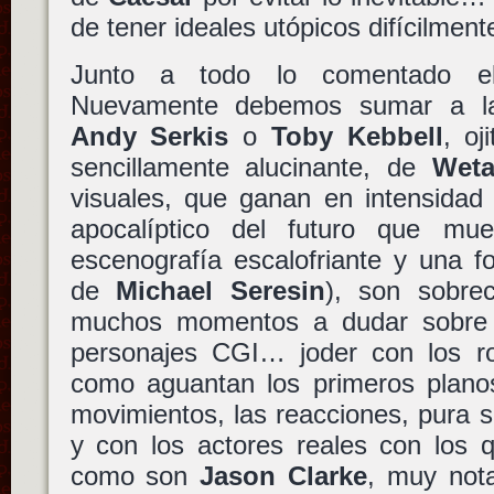
de tener ideales utópicos difícilment
Junto a todo lo comentado el 
Nuevamente debemos sumar a las
Andy Serkis
o
Toby Kebbell
, oj
sencillamente alucinante, de
Weta
visuales, que ganan en intensidad 
apocalíptico del futuro que m
escenografía escalofriante y una fo
de
Michael Seresin
), son sobre
muchos momentos a dudar sobre la 
personajes CGI… joder con los ro
como aguantan los primeros planos
movimientos, las reacciones, pura s
y con los actores reales con los 
como son
Jason Clarke
, muy nota