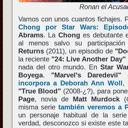
Ronan el Acusa
Vamos con unos cuantos fichajes. 
Chong
por
Star Wars: Episod
Abrams
. La
Chong
es debutante e
al menos salvo su participaci
Returns
(2011), un episodio de
"Do
la reciente
"24: Live Another Day"
nada del otro mundo. En
Star Wa
Boyega
.
"Marvel’s Daredevil"
(
incorpora a
Deborah Ann Woll
,
"True Blood"
(2008-¿?), para poner
Page
, novia de
Matt Murdock
(
misma serie
también veremos a
un personaje habitual de la seri
verdad, desconozco si existe este t