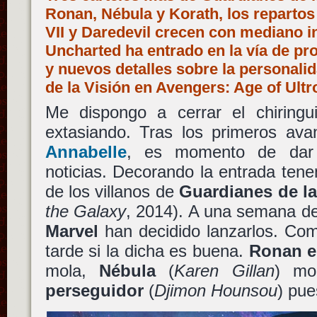
Ronan, Nébula y Korath, los repartos
VII y Daredevil crecen con mediano i
Uncharted ha entrado en la vía de pr
y nuevos detalles sobre la personalid
de la Visión en Avengers: Age of Ult
Me dispongo a cerrar el chiring
extasiando. Tras los primeros av
Annabelle
, es momento de dar 
noticias. Decorando la entrada tenem
de los villanos de
Guardianes de la
the Galaxy
, 2014). A una semana d
Marvel
han decidido lanzarlos. Com
tarde si la dicha es buena.
Ronan e
mola,
Nébula
(
Karen Gillan
) m
perseguidor
(
Djimon Hounsou
) pues