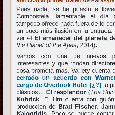
atención al primer trailer de Parasyt
Pues nada, se ha puesto a llove
Compostela, lamentable el día 
tampoco ofrece nada fuera de lo co
un poco más ilusión en la entrada. 
ver el
El amanecer del planeta d
the Planet of the Apes
, 2014).
Vamos con una de nuevos pr
interesantes y que rondan director
cosa prometa más. Variety cuenta
cerrado un acuerdo con
Warne
cargo de
Overlook Hotel
(¿?)
la pr
clásicos…
El resplandor
(
The Shin
Kubrick
. El film cuenta con guió
producción de
Brad Fischer
,
Jame
Kalogridis
. Poco se puede contar