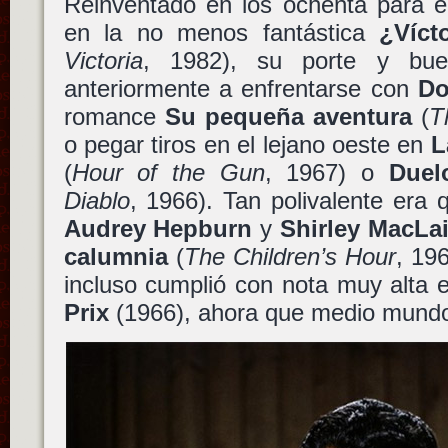
Reinventado en los ochenta para e
en la no menos fantástica
¿Víct
Victoria
, 1982), su porte y bue
anteriormente a enfrentarse con
Do
romance
Su pequeña aventura
(
Th
o pegar tiros en el lejano oeste en
L
(
Hour of the Gun
, 1967) o
Duel
Diablo
, 1966). Tan polivalente era 
Audrey Hepburn
y
Shirley MacLa
calumnia
(
The Children’s Hour
, 19
incluso cumplió con nota muy alta 
Prix
(1966), ahora que medio mundo