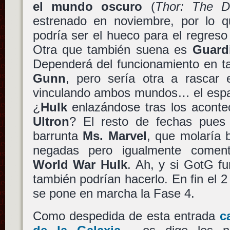
el mundo oscuro
(
Thor: The D
estrenado en noviembre, por lo 
podría ser el hueco para el regres
Otra que también suena es
Guard
Dependerá del funcionamiento en taq
Gunn
, pero sería otra a rascar
vinculando ambos mundos… el espac
¿
Hulk
enlazándose tras los aconte
Ultron
? El resto de fechas pues 
barrunta
Ms. Marvel
, que molaría 
negadas pero igualmente come
World War Hulk
. Ah, y si GotG f
también podrían hacerlo. En fin el 
se pone en marcha la Fase 4.
Como despedida de esta entrada
c