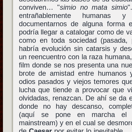
conviven… "
simio no mata simio
"
entrañablemente humanas y
documentarnos de alguna forma e
podría llegar a catalogar como de va
como en toda sociedad (pasada, p
habría evolución sin catarsis y de
un reencuentro con la raza humana,
film donde se nos presenta una nue
brote de amistad entre humanos y 
odios pasados y viejos temores que
lucha que tiende a provocar que v
olvidadas, renazcan. De ahí se da el
donde no hay descanso, comple
(aquí se pone en marcha el c
mainstream) y en el cual se desmoro
de
Caesar
por evitar lo inevitable