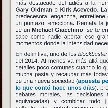
más destacado del adiós a la hu
Gary Oldman
o
Kirk Acevedo
. La
predecesora, engancha, entretiene 
un puntazo, emociona. Remata la j
de un
Michael Giacchino
, se te e
sabe como nadie aportar ese gran
momentos donde la intensidad neces
En definitiva, uno de los
blockbuster
del 2014. Al menos va más allá que
detalles poco comunes cuando lo qu
mucha pasta y recaudar más todaví
de una nueva sociedad (
apuesta p
lo que contó hace unos días
), p
debates morales, las decisiones
equivocadas) y combinar todo 
película de entretenimiento a