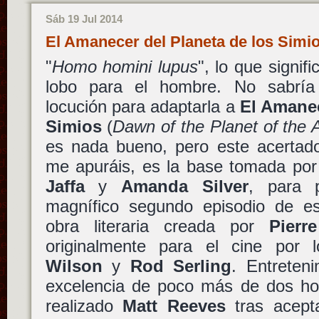
Sáb 19 Jul 2014
El Amanecer del Planeta de los Simi
"
Homo homini lupus
", lo que signif
lobo para el hombre. No sabría
locución para adaptarla a
El Amanec
Simios
(
Dawn of the Planet of the 
es nada bueno, pero este acertado
me apuráis, es la base tomada po
Jaffa
y
Amanda Silver
, para 
magnífico segundo episodio de es
obra literaria creada por
Pierr
originalmente para el cine por
Wilson
y
Rod Serling
. Entreten
excelencia de poco más de dos hor
realizado
Matt Reeves
tras acepta