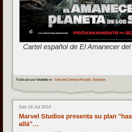
Cartel español de El Amanecer del
Publicado por
Uruloki
en
Cine de Ciencia Ficción
,
Opinión
.
Sáb 19 Jul 2014
Marvel Studios presenta su plan "hast
allá"…