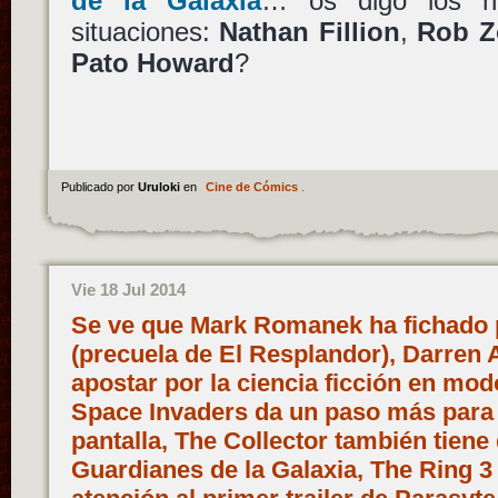
de la Galaxia
… os digo los n
situaciones:
Nathan Fillion
,
Rob Z
Pato Howard
?
Publicado por
Uruloki
en
Cine de Cómics
.
Vie 18 Jul 2014
Se ve que Mark Romanek ha fichado 
(precuela de El Resplandor), Darren 
apostar por la ciencia ficción en modo
Space Invaders da un paso más para s
pantalla, The Collector también tiene
Guardianes de la Galaxia, The Ring 