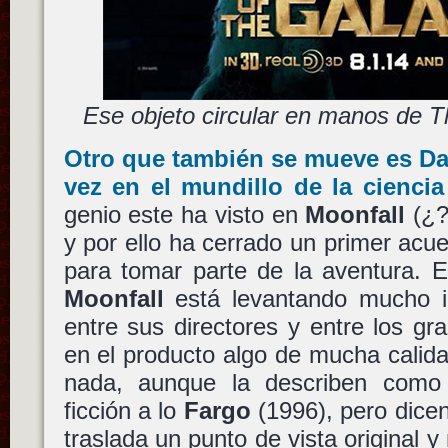
Ese objeto circular en manos de Th
Otro que también se mueve es
Da
vez en el mundillo de la ciencia
genio este ha visto en
Moonfall
(¿?
y por ello ha cerrado un primer ac
para tomar parte de la aventura. E
Moonfall
está levantando mucho 
entre sus directores y entre los g
en el producto algo de mucha calid
nada, aunque la describen com
ficción a lo
Fargo
(1996), pero dicen
traslada un punto de vista original 