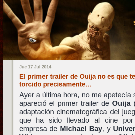
Jue 17 Jul 2014
El primer trailer de Ouija no es que te
torcido precisamente…
Ayer a última hora, no me apetecía 
apareció el primer trailer de
Ouija
(
adaptación cinematográfica del ju
que ha sido llevado al cine po
empresa de
Michael Bay
, y
Univer