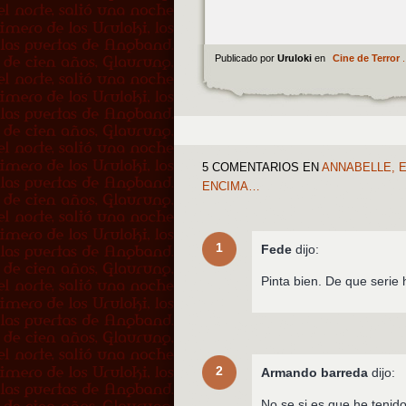
Publicado por
Uruloki
en
Cine de Terror
.
5 COMENTARIOS
EN
ANNABELLE, E
ENCIMA…
1
Fede
dijo:
Pinta bien. De que serie
2
Armando barreda
dijo:
No se si es que he tenid