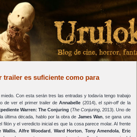
r trailer es suficiente como para
…
 miedo. Con esta serán tres las entradas y todavía tengo trabajo
de ver el primer trailer de
Annabelle
(2014), el
spin-off
de la
pediente Warren: The Conjuring
(
The Conjuring
, 2013). Uno de
 la última década, hablo por la obra de
James Wan
, se gana una
 filón y el veredicto inicial es que la cosa parece molar. Al frente
 Wallis
,
Alfre Woodard
,
Ward Horton
,
Tony Amendola
,
Eric