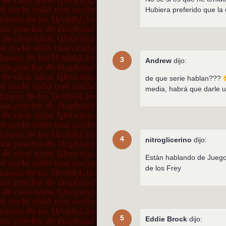
Hubiera preferido que la
3
Andrew
dijo:
de que serie hablan???
media, habrá que darle 
4
nitroglicerino
dijo:
Están hablando de Jueg
de los Frey
5
Eddie Brock
dijo: