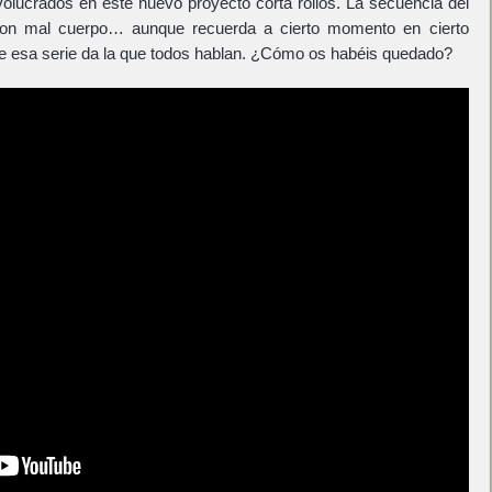
lucrados en este nuevo proyecto corta rollos. La secuencia del
 con mal cuerpo… aunque recuerda a cierto momento en cierto
de esa serie da la que todos hablan. ¿Cómo os habéis quedado?