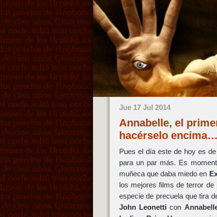
Jue 17 Jul 2014
Annabelle, el prime
hacérselo encima
Pues el día este de hoy es de
para un par más. Es momento 
muñeca que daba miedo en
Ex
los mejores films de terror de
especie de precuela que tira del
John Leonetti
con
Annabelle