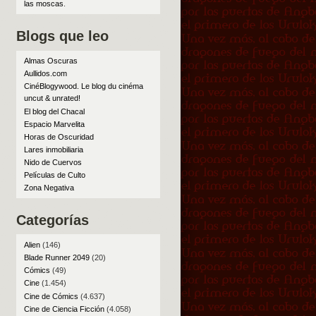
las moscas
.
Blogs que leo
Almas Oscuras
Aullidos.com
CinéBlogywood. Le blog du cinéma
uncut & unrated!
El blog del Chacal
Espacio Marvelita
Horas de Oscuridad
Lares inmobiliaria
Nido de Cuervos
Películas de Culto
Zona Negativa
Categorías
Alien
(146)
Blade Runner 2049
(20)
Cómics
(49)
Cine
(1.454)
Cine de Cómics
(4.637)
Cine de Ciencia Ficción
(4.058)