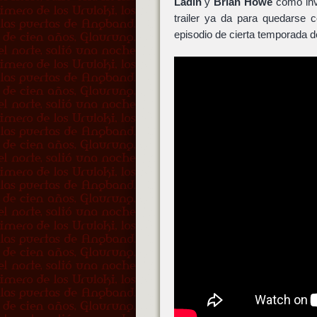
Ladin
y
Brian Howe
como invo
trailer ya da para quedarse
episodio de cierta temporada 