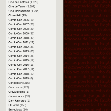
Cine de Fantasía
(1.923)
Cine de Terror
(3.597)
Cine Inclasificable
(1.204)
Cloverfield
(95)
Comic-Con 2006
(10)
Comic-Con 2007
(20)
Comic-Con 2008
(20)
Comic-Con 2009
(31)
Comic-Con 2010
(42)
Comic-Con 2011
(27)
Comic-Con 2012
(36)
Comic-Con 2013
(65)
Comic-Con 2014
(26)
Comic-Con 2015
(12)
Comic-Con 2016
(13)
Comic-Con 2017
(11)
Comic-Con 2018
(12)
Comic-Con 2019
(6)
Concept Art
(316)
Concursos
(172)
Crowdfunding
(1)
Curiosidades
(99)
Dark Universe
(2)
El Hobbit
(153)
Entrevistas
(16)