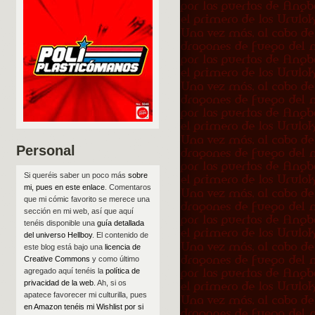
Personal
Si queréis saber un poco más
sobre
mi, pues en este enlace
. Comentaros
que mi cómic favorito se merece una
sección en mi web, así que aquí
tenéis disponible una
guía detallada
del universo Hellboy
. El contenido de
este blog está bajo una
licencia de
Creative Commons
y como último
agregado aquí tenéis la
política de
privacidad de la web
. Ah, si os
apatece favorecer mi culturilla, pues
en Amazon tenéis mi Wishlist por si