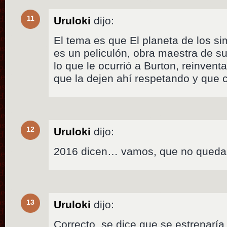
11
Uruloki
dijo:
El tema es que El planeta de los s
es un peliculón, obra maestra de s
lo que le ocurrió a Burton, reinventa
que la dejen ahí respetando y que c
12
Uruloki
dijo:
2016 dicen… vamos, que no qued
13
Uruloki
dijo:
Correcto, se dice que se estrenaría 