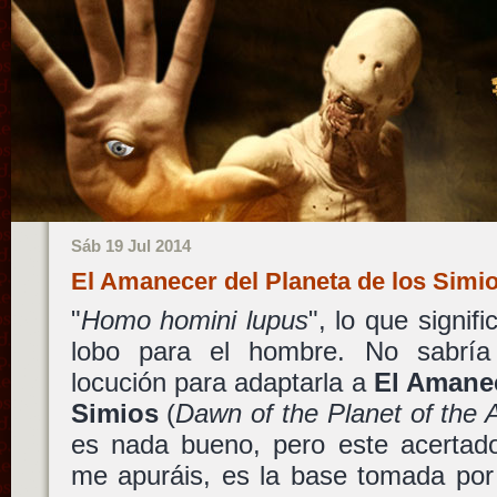
Sáb 19 Jul 2014
El Amanecer del Planeta de los Simi
"
Homo homini lupus
", lo que signif
lobo para el hombre. No sabría
locución para adaptarla a
El Amanec
Simios
(
Dawn of the Planet of the 
es nada bueno, pero este acertado
me apuráis, es la base tomada po