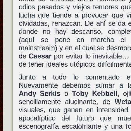
odios pasados y viejos temores que
lucha que tiende a provocar que v
olvidadas, renazcan. De ahí se da el
donde no hay descanso, comple
(aquí se pone en marcha el c
mainstream) y en el cual se desmoro
de
Caesar
por evitar lo inevitable
de tener ideales utópicos difícilment
Junto a todo lo comentado el 
Nuevamente debemos sumar a las
Andy Serkis
o
Toby Kebbell
, oj
sencillamente alucinante, de
Weta
visuales, que ganan en intensidad 
apocalíptico del futuro que m
escenografía escalofriante y una fo