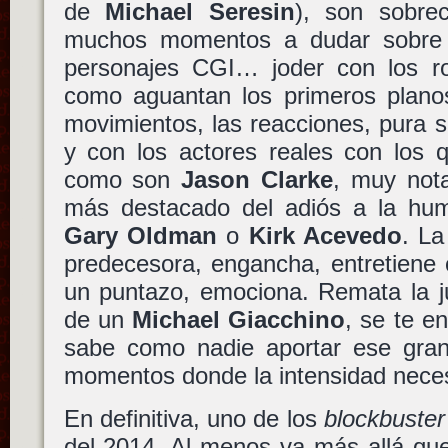
de
Michael Seresin
), son sobre
muchos momentos a dudar sobre la 
personajes CGI… joder con los ro
como aguantan los primeros planos
movimientos, las reacciones, pura s
y con los actores reales con los 
como son
Jason Clarke
, muy nota
más destacado del adiós a la hu
Gary Oldman
o
Kirk Acevedo
. La
predecesora, engancha, entretiene 
un puntazo, emociona. Remata la j
de un
Michael Giacchino
, se te e
sabe como nadie aportar ese gran
momentos donde la intensidad neces
En definitiva, uno de los
blockbuster
del 2014. Al menos va más allá que