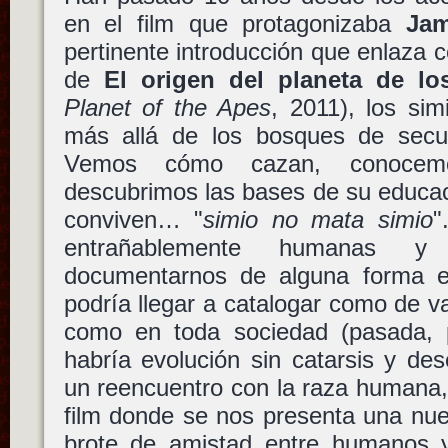
en el film que protagonizaba
Jam
pertinente introducción que enlaza co
de
El origen del planeta de lo
Planet of the Apes
, 2011), los si
más allá de los bosques de sec
Vemos cómo cazan, conocemo
descubrimos las bases de su educac
conviven… "
simio no mata simio
"
entrañablemente humanas y
documentarnos de alguna forma e
podría llegar a catalogar como de va
como en toda sociedad (pasada, p
habría evolución sin catarsis y de
un reencuentro con la raza humana,
film donde se nos presenta una nue
brote de amistad entre humanos y 