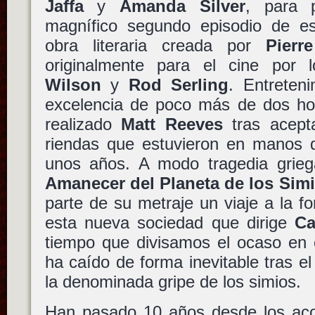
Jaffa
y
Amanda Silver
, para 
magnífico segundo episodio de es
obra literaria creada por
Pierr
originalmente para el cine por
Wilson
y
Rod Serling
. Entreten
excelencia de poco más de dos hor
realizado
Matt Reeves
tras acepta
riendas que estuvieron en manos
unos años. A modo tragedia grie
Amanecer del Planeta de los Sim
parte de su metraje un viaje a la f
esta nueva sociedad que dirige
Ca
tiempo que divisamos el ocaso en 
ha caído de forma inevitable tras el 
la denominada gripe de los simios.
Han pasado 10 años desde los aco