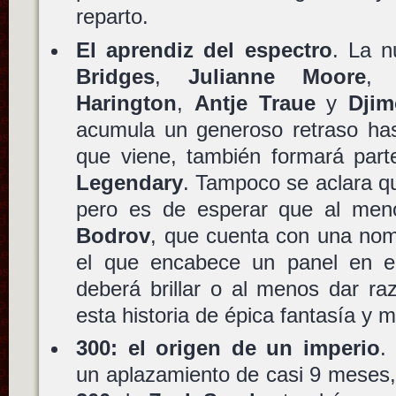
reparto.
El aprendiz del espectro
. La n
Bridges
,
Julianne Moore
Harington
,
Antje Traue
y
Dji
acumula un generoso retraso has
que viene, también formará par
Legendary
. Tampoco se aclara qui
pero es de esperar que al meno
Bodrov
, que cuenta con una nom
el que encabece un panel en el
deberá brillar o al menos dar ra
esta historia de épica fantasía y
300: el origen de un imperio
.
un aplazamiento de casi 9 meses, 