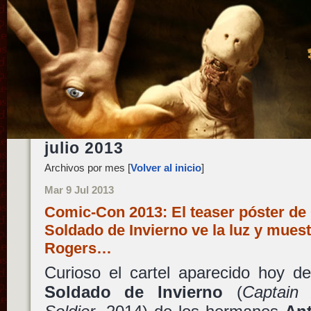
julio 2013
Archivos por mes [
Volver al inicio
]
Mar 9 Jul 2013
Comic-Con 2013: El teaser póster de 
Soldado de Invierno ve la luz y muest
Rogers…
Curioso el cartel aparecido hoy 
Soldado de Invierno
(
Captain