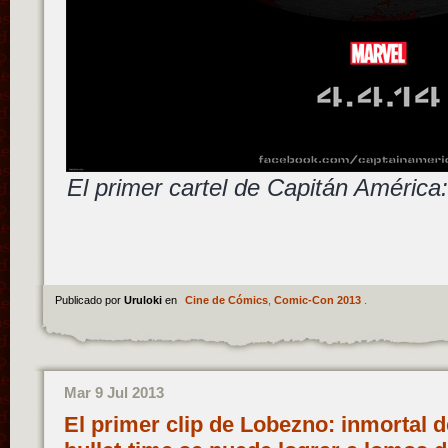
El primer cartel de Capitán América:
Publicado por
Uruloki
en
Cine de Cómics
,
Comic-Con 2013
.
Mar 9 Jul 2013
El primer clip de Lobezno: inmortal