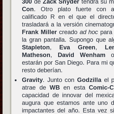
300
de
Zack Snyder
tendrá su m
Con
. Otro plato fuerte con
calificado R en el que el direc
trasladará a la versión cinematog
Frank Miller
creado
ad hoc
para 
la gran pantalla. Supongo que a
Stapleton
,
Eva Green
,
Le
Matheson
,
David Wenham
estarán por San Diego. Para mi 
resto deberían.
Gravity
. Junto con
Godzilla
el 
atrae de
WB
en esta
Comic-
capacidad de innovar del mexi
augura que estamos ante uno d
impactantes del año. Esta vez 