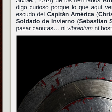
Soldier
, 2014) de los hermanos
An
digo curioso porque lo que aquí v
escudo del
Capitán América
(
Chri
Soldado de Invierno
(
Sebastian 
pasar canutas… ni
vibranium
ni host