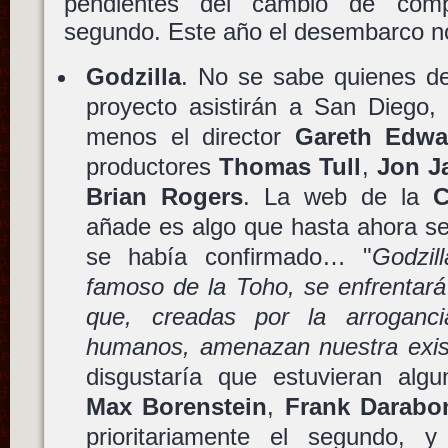
pendientes del cambio de comp
segundo. Este año el desembarco n
Godzilla
. No se sabe quienes de
proyecto asistirán a San Diego,
menos el director
Gareth Edwa
productores
Thomas Tull
,
Jon J
Brian Rogers
. La web de la
C
añade es algo que hasta ahora s
se había confirmado… "
Godzil
famoso de la Toho, se enfrentará 
que, creadas por la arroganci
humanos, amenazan nuestra exis
disgustaría que estuvieran algu
Max Borenstein
,
Frank Darabo
prioritariamente el segundo, 