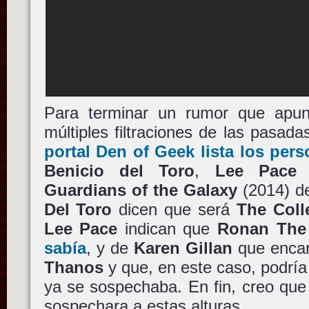
Para terminar un rumor que apunt
múltiples filtraciones de las pasa
portal Den of Geek lista los pers
Benicio del Toro
,
Lee Pace
Guardians of the Galaxy
(2014) 
Del Toro
dicen que será
The Coll
Lee Pace
indican que
Ronan The
sabía
, y de
Karen Gillan
que enca
Thanos
y que, en este caso, podrí
ya se sospechaba. En fin, creo qu
sospechara a estas alturas.