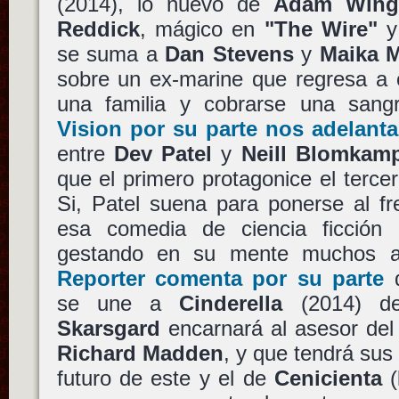
(2014), lo nuevo de
Adam Wing
Reddick
, mágico en
"The Wire"
y
se suma a
Dan Stevens
y
Maika 
sobre un ex-marine que regresa a c
una familia y cobrarse una sang
Vision por su parte nos adelanta
entre
Dev Patel
y
Neill Blomkam
que el primero protagonice el terce
Si, Patel suena para ponerse al f
esa comedia de ciencia ficció
gestando en su mente muchos 
Reporter comenta por su parte
se une a
Cinderella
(2014) 
Skarsgard
encarnará al asesor del 
Richard Madden
, y que tendrá sus
futuro de este y el de
Cenicienta
(