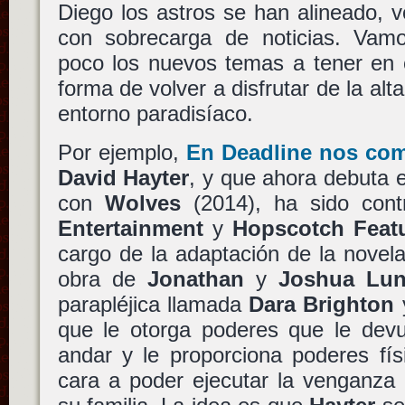
Diego los astros se han alineado, 
con sobrecarga de noticias. Vam
poco los nuevos temas a tener en 
forma de volver a disfrutar de la alt
entorno paradisíaco.
Por ejemplo,
En Deadline nos co
David Hayter
, y que ahora debuta e
con
Wolves
(2014), ha sido con
Entertainment
y
Hopscotch Feat
cargo de la adaptación de la novel
obra de
Jonathan
y
Joshua Lu
parapléjica llamada
Dara Brighton
que le otorga poderes que le devu
andar y le proporciona poderes fís
cara a poder ejecutar la venganza 