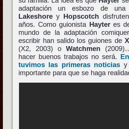
su familia. La idea es que
Hayter
se
adaptación un esbozo de una 
Lakeshore
y
Hopscotch
disfrute
años. Como guionista
Hayter
es de
mundo de la adaptación comique
escribir han salido los guiones de
X
(X2, 2003) o
Watchmen
(2009)…
hacer buenos trabajos no será.
En
tuvimos las primeras noticias
y 
importante para que se haga realida