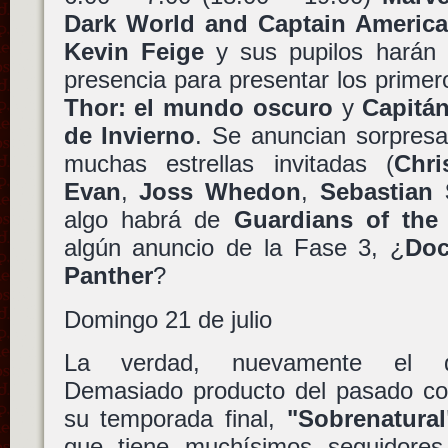
Dark World and Captain America
Kevin Feige
y sus pupilos harán 
presencia para presentar los primero
Thor: el mundo oscuro
y
Capitán
de Invierno
. Se anuncian sorpresa
muchas estrellas invitadas (
Chr
Evan
,
Joss Whedon
,
Sebastian 
algo habrá de
Guardians of the
algún anuncio de la Fase 3, ¿
Doc
Panther
?
Domingo 21 de julio
La verdad, nuevamente el d
Demasiado producto del pasado 
su temporada final,
"Sobrenatural
que tiene muchísimos seguidores