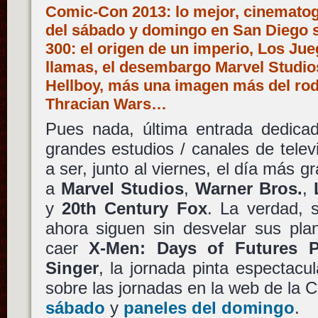
Comic-Con 2013: lo mejor, cinemato
del sábado y domingo en San Diego se
300: el origen de un imperio, Los Ju
llamas, el desembargo Marvel Studios
Hellboy, más una imagen más del rod
Thracian Wars…
Pues nada, última entrada dedicad
grandes estudios / canales de telev
a ser, junto al viernes, el día más g
a
Marvel Studios
,
Warner Bros.
,
y
20th Century Fox
. La verdad, s
ahora siguen sin desvelar sus pla
caer
X-Men: Days of Futures P
Singer
, la jornada pinta espectacul
sobre las jornadas en la web de la
sábado
y
paneles del domingo
.