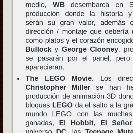
medio,
WB
desembarca en S
producción donde la historia y 
serán su gran valor, además
dirección / montaje que debería 
como platos y el corazón encogid
Bullock
y
George Clooney
, pr
se pasarán por el panel, pero
aparecieran.
The LEGO Movie
. Los dire
Christopher Miller
se han hec
producción de animación 3D dond
bloques
LEGO
da el salto a la gr
mundo LEGO con las muchas l
ganadas,
El Hobbit
,
El Señor
universo
DC
, las
Teenage Muta