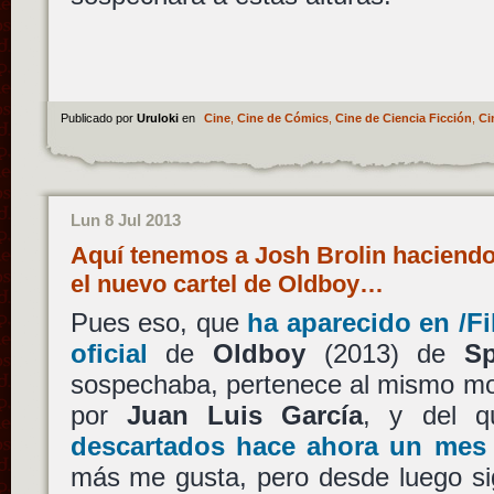
Publicado por
Uruloki
en
Cine
,
Cine de Cómics
,
Cine de Ciencia Ficción
,
Ci
Lun 8 Jul 2013
Aquí tenemos a Josh Brolin haciendo
el nuevo cartel de Oldboy…
Pues eso, que
ha aparecido en /Fi
oficial
de
Oldboy
(2013) de
Sp
sospechaba, pertenece al mismo mod
por
Juan Luis García
, y del 
descartados hace ahora un mes
más me gusta, pero desde luego sig