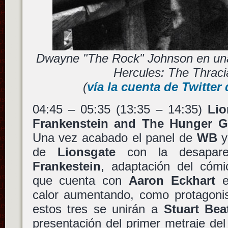
Dwayne "The Rock" Johnson en una
Hercules: The Thrac
(
vía la cuenta de Twitter
04:45 – 05:35 (13:35 – 14:35)
Lio
Frankenstein and The Hunger G
Una vez acabado el panel de
WB
de
Lionsgate
con la desapar
Frankestein
, adaptación del cóm
que cuenta con
Aaron Eckhart
calor aumentando, como protagonis
estos tres se unirán a
Stuart Beat
presentación del primer metraje del 