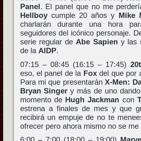
Panel
. El panel que no me perder
Hellboy
cumple 20 años y
Mike 
charlarán durante una hora par
seguidores del icónico personaje. D
serie regular de
Abe Sapien
y las 
de la
AIDP
.
07:15 – 08:45 (16:15 – 17:45)
20
eso, el panel de la
Fox
del que por 
Para mi que presentarán
X-Men: Da
Bryan Singer
y más de uno dando 
momento de
Hugh Jackman
con
estrena a finales de mes y que g
recibirá un empuje de no te menee
ofrecer pero ahora mismo no se me 
6:00 – 7:00 (18:00 – 19:00)
Marve