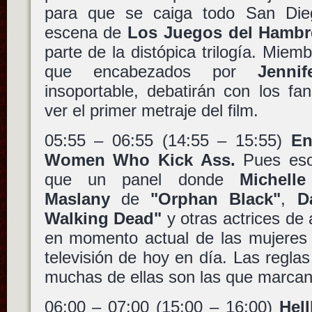
para que se caiga todo San Die
escena de
Los Juegos del Hambre
parte de la distópica trilogía. Miem
que encabezados por
Jenni
insoportable, debatirán con los f
ver el primer metraje del film.
05:55 – 06:55 (14:55 – 15:55)
En
Women Who Kick Ass.
Pues eso
que un panel donde
Michell
Maslany
de
"Orphan Black"
,
D
Walking Dead"
y otras actrices de
en momento actual de las mujeres 
televisión de hoy en día. Las regl
muchas de ellas son las que marcan
06:00 – 07:00 (15:00 – 16:00)
Hel