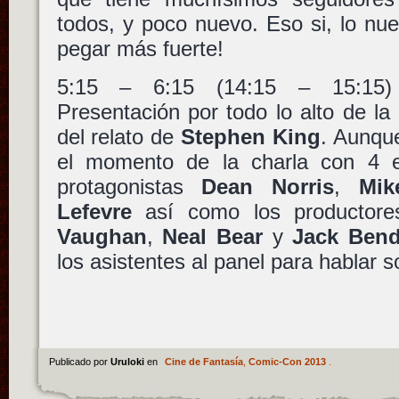
todos, y poco nuevo. Eso si, lo nu
pegar más fuerte!
5:15 – 6:15 (14:15 – 15:1
Presentación por todo lo alto de la 
del relato de
Stephen King
. Aunque
el momento de la charla con 4 ep
protagonistas
Dean Norris
,
Mik
Lefevre
así como los productore
Vaughan
,
Neal Bear
y
Jack Bend
los asistentes al panel para hablar so
Publicado por
Uruloki
en
Cine de Fantasía
,
Comic-Con 2013
.