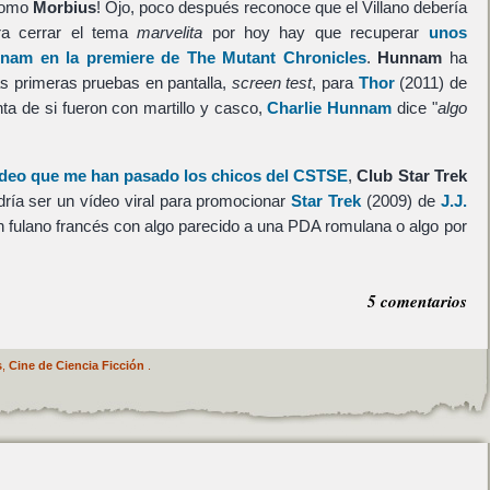
como
Morbius
! Ojo, poco después reconoce que el Villano debería
ra cerrar el tema
marvelita
por hoy hay que recuperar
unos
nam en la premiere de The Mutant Chronicles
.
Hunnam
ha
s primeras pruebas en pantalla,
screen test
, para
Thor
(2011) de
nta de si fueron con martillo y casco,
Charlie Hunnam
dice "
algo
ídeo que me han pasado los chicos del CSTSE
,
Club Star Trek
dría ser un vídeo viral para promocionar
Star Trek
(2009) de
J.J.
n fulano francés con algo parecido a una PDA romulana o algo por
5 comentarios
s
,
Cine de Ciencia Ficción
.