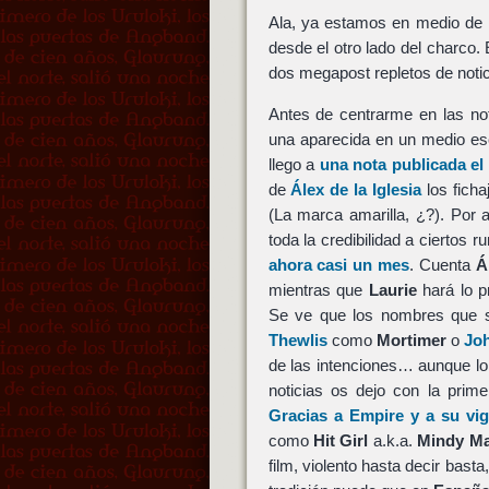
Ala, ya estamos en medio de la
desde el otro lado del charco. 
dos megapost repletos de noti
Antes de centrarme en las no
una aparecida en un medio es
llego a
una nota publicada el
de
Álex de la Iglesia
los fich
(La marca amarilla, ¿?). Por 
toda la credibilidad a ciertos
ahora casi un mes
. Cuenta
Á
mientras que
Laurie
hará lo p
Se ve que los nombres que s
Thewlis
como
Mortimer
o
Jo
de las intenciones… aunque l
noticias os dejo con la pri
Gracias a Empire y a su vig
como
Hit Girl
a.k.a.
Mindy M
film, violento hasta decir bast