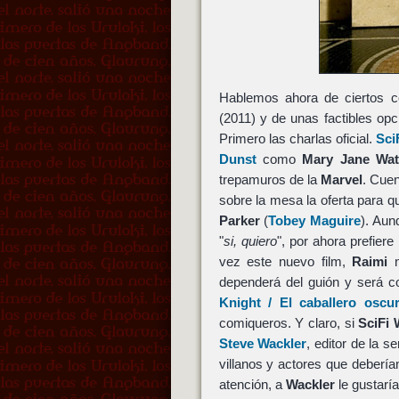
Hablemos ahora de ciertos c
(2011) y de unas factibles opc
Primero las charlas oficial.
Sci
Dunst
como
Mary Jane Wa
trepamuros de la
Marvel
. Cue
sobre la mesa la oferta para q
Parker
(
Tobey Maguire
). Aun
"
si, quiero
", por ahora prefier
vez este nuevo film,
Raimi
n
dependerá del guión y será c
Knight / El caballero oscu
comiqueros. Y claro, si
SciFi 
Steve Wackler
, editor de la 
villanos y actores que debería
atención, a
Wackler
le gustarí