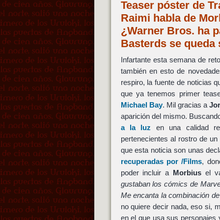
Teaser póster de T
Raimi habla de Mo
¿Warner Bros. ha p
Basterds se queda
Infartante esta semana de reto
también en esto de novedades
respiro, la fuente de noticias 
que ya tenemos primer teas
Michael Bay
. Mil gracias a
Jo
aparición del mismo. Buscando
a la luz
en una calidad re
pertenecientes al rostro de un
que esta noticia son unas dec
recuperadas por /Films
, do
poder incluir a
Morbius
el v
gustaban los cómics de Marve
Me encanta la combinación de s
no quiere decir nada, eso si, 
en el que usa sus personajes 