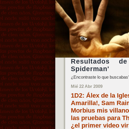
Resultados d
Spiderman'
¿Encontraste lo que buscabas?
Mié 22 Abr 2009
1D2: Álex de la Igl
Amarilla!, Sam Rai
Morbius mis villan
las pruebas para Th
¿el primer video vi