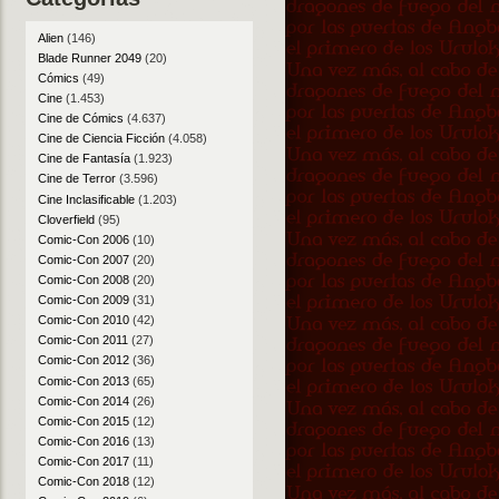
Alien
(146)
Blade Runner 2049
(20)
Cómics
(49)
Cine
(1.453)
Cine de Cómics
(4.637)
Cine de Ciencia Ficción
(4.058)
Cine de Fantasía
(1.923)
Cine de Terror
(3.596)
Cine Inclasificable
(1.203)
Cloverfield
(95)
Comic-Con 2006
(10)
Comic-Con 2007
(20)
Comic-Con 2008
(20)
Comic-Con 2009
(31)
Comic-Con 2010
(42)
Comic-Con 2011
(27)
Comic-Con 2012
(36)
Comic-Con 2013
(65)
Comic-Con 2014
(26)
Comic-Con 2015
(12)
Comic-Con 2016
(13)
Comic-Con 2017
(11)
Comic-Con 2018
(12)