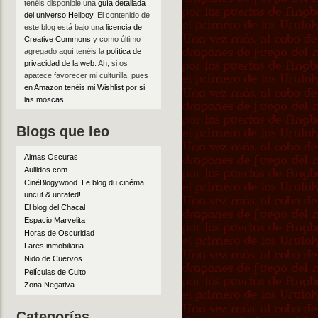
tenéis disponible una
guía detallada
del universo Hellboy
. El contenido de
este blog está bajo una
licencia de
Creative Commons
y como último
agregado aquí tenéis la
política de
privacidad de la web
. Ah, si os
apatece favorecer mi culturilla, pues
en Amazon tenéis mi Wishlist por si
las moscas
.
Blogs que leo
Almas Oscuras
Aullidos.com
CinéBlogywood. Le blog du cinéma
uncut & unrated!
El blog del Chacal
Espacio Marvelita
Horas de Oscuridad
Lares inmobiliaria
Nido de Cuervos
Películas de Culto
Zona Negativa
Categorías