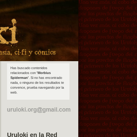
Has buscado contenidos
relacionados con
'Morbius
Spiderman'
. Si no has encontrado
nada, o ninguno de los resultados te
convence, prueba navegando por la
web.
Uruloki en la Red