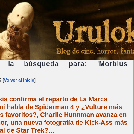
e la búsqueda para: 'Morbius
 [
Volver al inicio
]
esia confirma el reparto de La Marca
mi habla de Spiderman 4 y ¿Vulture más
os favoritos?, Charlie Hunnman avanza en
or, una nueva fotografía de Kick-Ass más
ral de Star Trek?…