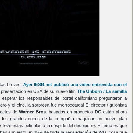
tas breves.
Ayer IESB.net publicó una video entrevista con el
 presentación en USA de su nuevo film
The Unborn / La semilla
sperar los responsables del portal californiano preguntaron a
o y el cine, la sorpresa fue morrocotuda! El director / guionista
yectos de
Warner Bros.
basados en productos
DC
están ahora
 los grandes cocos de la compañía maquinan un nuevo plan
e lleve estas películas a la cúspide del despiporre. El tema es que
s han supuesto un
15% de toda la recaudación
de
WB
, cosa que