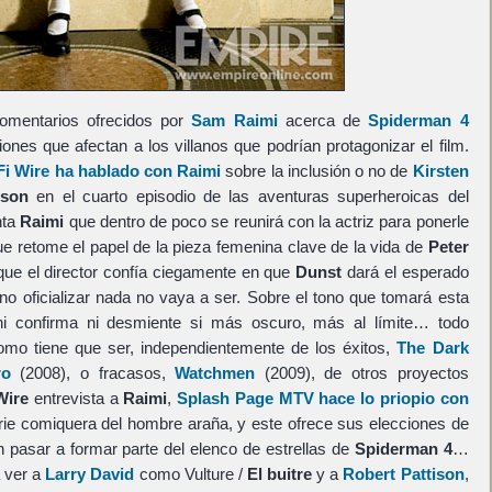
omentarios ofrecidos por
Sam Raimi
acerca de
Spiderman 4
iones que afectan a los villanos que podrían protagonizar el film.
Fi Wire ha hablado con Raimi
sobre la inclusión o no de
Kirsten
tson
en el cuarto episodio de las aventuras superheroicas del
nta
Raimi
que dentro de poco se reunirá con la actriz para ponerle
ue retome el papel de la pieza femenina clave de la vida de
Peter
que el director confía ciegamente en que
Dunst
dará el esperado
e no oficializar nada no vaya a ser. Sobre el tono que tomará esta
i confirma ni desmiente si más oscuro, más al límite… todo
omo tiene que ser, independientemente de los éxitos,
The Dark
ro
(2008), o fracasos,
Watchmen
(2009), de otros proyectos
Wire
entrevista a
Raimi
,
Splash Page MTV hace lo priopio con
serie comiquera del hombre araña, y este ofrece sus elecciones de
n pasar a formar parte del elenco de estrellas de
Spiderman 4
…
a ver a
Larry David
como Vulture /
El buitre
y a
Robert Pattison
,