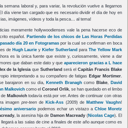
 semana laboral y, para variar, la revolución vuelve a llegarnos
El día viene tan cargado que es necesario dividir el día de hoy en
cias, imágenes, vídeos y toda la pesca… al tema!
ticias meramente hollywoodienses vale la pena hacerse eco de
crito español.
Partiendo de los chicos de Las Horas Perdidas
 pasado día 20 en Fotogramas
por la cual se confirman en boca
ajes de
Hugh Laurie
y
Kiefer Sutherland
para
The Yellow Mark
ahora es la única fuente que existe y, curiosamente, viene a dar
 rumores que daban este dato y que
aparecieron gracias a L hace
lex de la Iglesia
que
Sutherland
será el
Capitán Francis Blake
ropio interpretando a su compañero de fatigas
Edgar Mortimer
.
e barajaron en su día,
Kenneth Branagh
como
Blake
,
David
hn Malkovich
como el
Coronel Orlik
, se han quedado en el limbo
o de
Malkovich
todavía está por ver. Antes de continuar con otras
mera imagen
pre-teen
de
Kick-Ass
(2009) de
Matthew Vaughn
!
ésimo aniversario
podemos echar un vistazo a
Chloe Moretz
acready
, la asesina hija de
Damon Macready
(
Nicolas Cage
). El
a, llegará a las salas de cine a finales de este año aunque como es