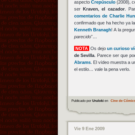
aspecto
Crepúsculo
(2008), 
ser
Kraven, el cazador
. Pa
comentarios de Charlie Hun
confirmado que ha hecho ya la
Kenneth Branagh
! A la pregu
parecido
"…
NOTA
Os dejo
un curioso v
de Sevilla
. Parece ser que po
Abrams
. El vídeo muestra a u
el estilo… vale la pena verlo.
Publicado por
Uruloki
en
Cine de Cómic
Vie 9 Ene 2009