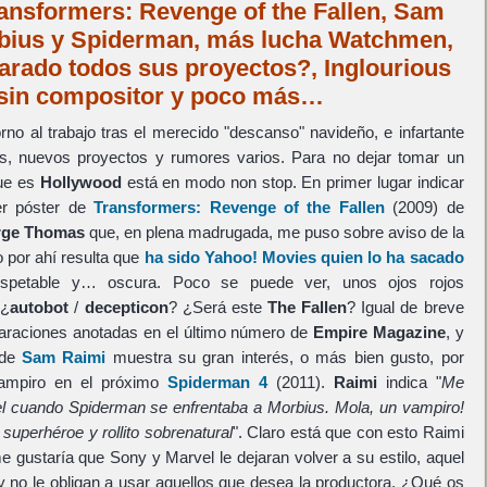
ransformers: Revenge of the Fallen, Sam
rbius y Spiderman, más lucha Watchmen,
arado todos sus proyectos?, Inglourious
 sin compositor y poco más…
rno al trabajo tras el merecido "descanso" navideño, e infartante
, nuevos proyectos y rumores varios. Para no dejar tomar un
que es
Hollywood
está en modo non stop. En primer lugar indicar
er póster de
Transformers: Revenge of the Fallen
(2009) de
rge Thomas
que, en plena madrugada, me puso sobre aviso de la
 por ahí resulta que
ha sido Yahoo! Movies quien lo ha sacado
spetable y… oscura. Poco se puede ver, unos ojos rojos
 ¿
autobot
/
decepticon
? ¿Será este
The Fallen
? Igual de breve
laraciones anotadas en el último número de
Empire Magazine
, y
nde
Sam Raimi
muestra su gran interés, o más bien gusto, por
ampiro en el próximo
Spiderman 4
(2011).
Raimi
indica "
Me
l cuando Spiderman se enfrentaba a Morbius. Mola, un vampiro!
uperhéroe y rollito sobrenatural
". Claro está que con esto Raimi
me gustaría que Sony y Marvel le dejaran volver a su estilo, aquel
y no le obligan a usar aquellos que desea la productora. ¿Qué os