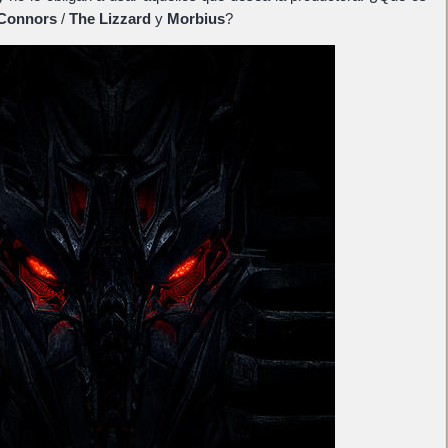
 Connors
/
The Lizzard
y
Morbius
?