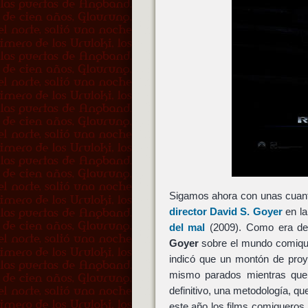
Sigamos ahora con unas cuan
director David S. Goyer
en la
del mal
(2009). Como era de e
Goyer
sobre el mundo comiquer
indicó que un montón de pro
mismo parados mientras que
definitivo, una metodología, qu
este año los films comiquero