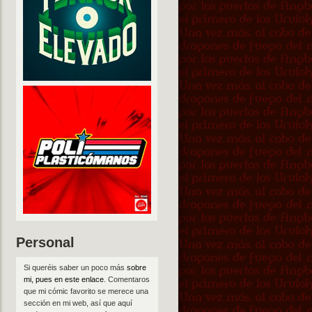
Personal
Si queréis saber un poco más
sobre
mi, pues en este enlace
. Comentaros
que mi cómic favorito se merece una
sección en mi web, así que aquí