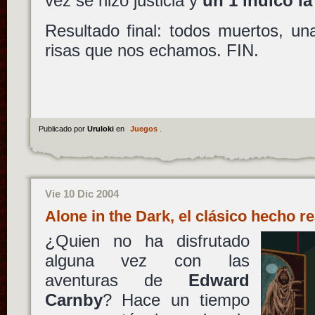
vez se hizo justicia y
un 1 indicó la 
Resultado final: todos muertos, un
risas que nos echamos. FIN.
Publicado por
Uruloki
en
Juegos
.
Vie 10 Dic 2004
Alone in the Dark, el clásico hecho r
¿Quien no ha disfrutado
alguna vez con las
aventuras de
Edward
Carnby
?
Hace un tiempo