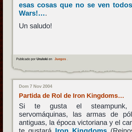
esas cosas que no se ven todo
Wars!…
.
Un saludo!
Publicado por
Uruloki
en
Juegos
.
Dom 7 Nov 2004
Partida de Rol de Iron Kingdoms…
Si te gusta el steampunk,
servomáquinas, las armas de pól
antiguas, la época victoriana y el ca
te gustará
Iron Kingdoms
(Reino