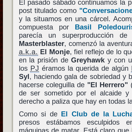
El pasado sábado continuamos la p
post titulado como
"Conversacione
y la situamos en una cárcel. Acom
compuesta por
Basil Poledouri
parecía un superproducción de
Masterblaster
, comenzó la aventur
a.k.a.
El Monje
, fiel reflejo de lo 
en la prisión de
Greyhawk
y con un
los
PJ
éramos la querida de algún
Syl
, haciendo gala de sobriedad y 
hacerse coleguilla de
"El Herrero"
(
de ser sometido por el alcaide y
derecho a paliza que hay en todas la
Como si de
El Club de la Luch
presos estábamos esculpidos e
máquinas de matar. Está claro que 