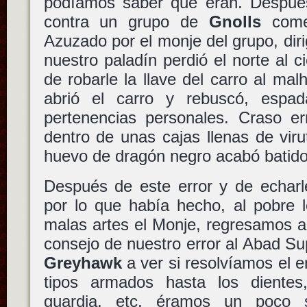
podíamos saber que eran. Despué
contra un grupo de
Gnolls
comen
Azuzado por el monje del grupo, dir
nuestro paladín perdió el norte al
de robarle la llave del carro al mal
abrió el carro y rebuscó, esp
pertenencias personales. Craso er
dentro de unas cajas llenas de vir
huevo de dragón negro acabó batido 
Después de este error y de echarle
por lo que había hecho, al pobre 
malas artes el Monje, regresamos a
consejo de nuestro error al Abad Sup
Greyhawk
a ver si resolvíamos el 
tipos armados hasta los diente
guardia, etc. éramos un poco 