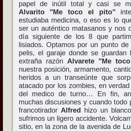
papel de inútil total y casi se
Alvarito "Me toco el pito"
inte
estudiaba medicina, o eso es lo qu
ser un auténtico matasanos y nos de
día siguiente de los 8 que parti
lisiados. Optamos por un punto de 
pelis, el garaje donde se guardan 
extraña razón
Alvarete "Me toco
nuestra posición, armamento, canti
heridos a un transeúnte que sor
atacado por los zombies, en verdad f
del medico de turno… En fin, a
muchas discusiones y cuando todo pa
francotirador
Alfred
hizo un blanco
sufrimos un ligero accidente. Volc
sitio, en la zona de la avenida de 