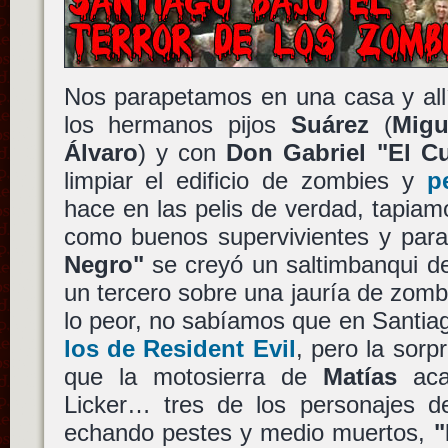
Nos parapetamos en una casa y all
los hermanos pijos
Suárez
(
Migu
Álvaro
) y con
Don Gabriel "El C
limpiar el edificio de zombies y
p
hace en las pelis de verdad, tapiamo
como buenos supervivientes y par
Negro"
se creyó un saltimbanqui de
un tercero sobre una jauría de zomb
lo peor, no sabíamos que en Santia
los de Resident Evil
, pero la sorp
que la motosierra de
Matías
aca
Licker… tres de los personajes d
echando pestes y medio muertos,
"