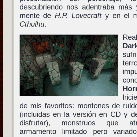
descubriendo nos adentraba más 
mente de
H.P. Lovecraft
y en el 
Cthulhu
.
Rea
Dar
sufr
ter
impu
con
Hor
hici
de mis favoritos: montones de ruido
(incluidas en la versión en CD y d
disfrutar), monstruos que at
armamento limitado pero variado