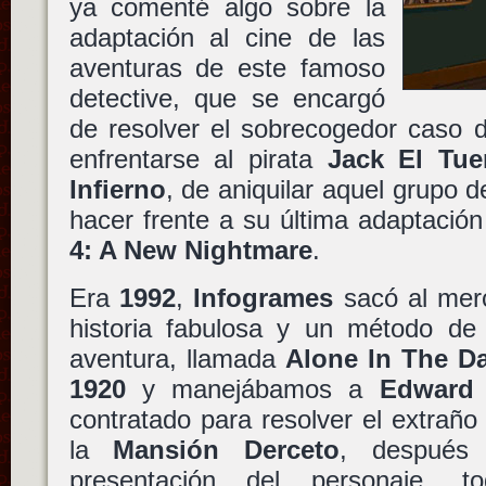
ya comenté algo sobre la
adaptación al cine de las
aventuras de este famoso
detective
, que se encargó
de resolver el sobrecogedor caso 
enfrentarse al pirata
Jack El Tue
Infierno
, de aniquilar aquel grupo
hacer frente a su última adaptació
4: A New Nightmare
.
Era
1992
,
Infogrames
sacó al mer
historia fabulosa y un método de 
aventura, llamada
Alone In The D
1920
y manejábamos a
Edward
contratado para resolver el extraño
la
Mansión Derceto
, después
presentación del personaje, 