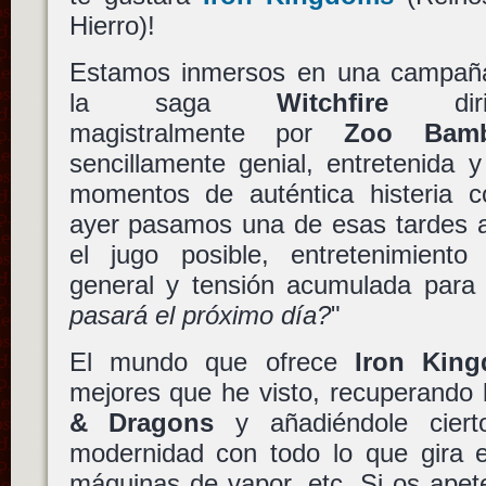
Hierro)!
Estamos inmersos en una campañ
la saga
Witchfire
dirig
magistralmente por
Zoo Bam
sencillamente genial, entretenida 
momentos de auténtica histeria c
ayer pasamos una de esas tardes a
el jugo posible, entretenimient
general y tensión acumulada para
pasará el próximo día?
"
El mundo que ofrece
Iron Kin
mejores que he visto, recuperando
& Dragons
y añadiéndole cierto
modernidad con todo lo que gira e
máquinas de vapor, etc. Si os apet