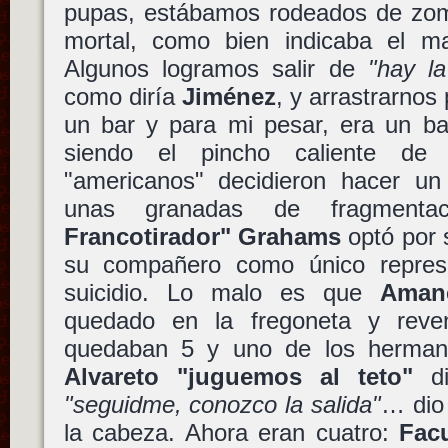
pupas, estábamos rodeados de zomb
mortal, como bien indicaba el ma
Algunos logramos salir de
"hay la
como diría
Jiménez
, y arrastrarnos 
un bar y para mi pesar, era un 
siendo el pincho caliente de
"americanos" decidieron hacer un 
unas granadas de fragment
Francotirador" Grahams
optó por s
su compañero como único represe
suicidio. Lo malo es que
Aman
quedado en la fregoneta y reven
quedaban 5 y uno de los herma
Alvareto "juguemos al teto"
di
"seguidme, conozco la salida"
… dio 
la cabeza. Ahora eran cuatro:
Fac