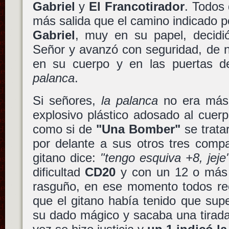
Gabriel
y
El Francotirador
. Todos 
más salida que el camino indicado 
Gabriel
, muy en su papel, decidi
Señor y avanzó con seguridad, de 
en su cuerpo y en las puertas d
palanca
.
Si señores,
la palanca
no era más 
explosivo plástico adosado al cuer
como si de
"Una Bomber"
se trata
por delante a sus otros tres comp
gitano dice:
"tengo esquiva +8, jeje
dificultad
CD20
y con un 12 o más 
rasguño, en ese momento todos r
que el gitano había tenido que sup
su dado mágico y sacaba una tirad