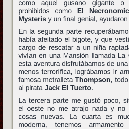
como aquel gusano gigante o e
prohibidos como
El Necronomi
Mysteris
y un final genial, ayudaron 
En la segunda parte recuperábam
había afeitado el bigote, y que ves
cargo de rescatar a un niña raptad
vivían en una Mansión llamada La C
esta aventura disfrutábamos de una 
menos terrorífica, lográbamos ir ar
famosa metralleta
Thompson
, tod
al pirata
Jack El Tuerto
.
La tercera parte me gustó poco, s
el oeste no me atrajo nada y no 
cosas nuevas. La cuarta es mu
moderna, tenemos armamento 